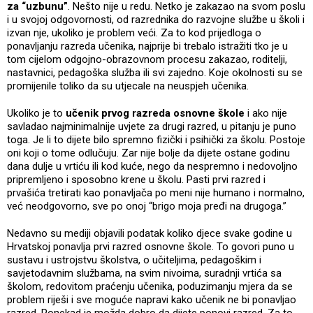
za “uzbunu”
. Nešto nije u redu. Netko je zakazao na svom poslu
i u svojoj odgovornosti, od razrednika do razvojne službe u školi i
izvan nje, ukoliko je problem veći. Za to kod prijedloga o
ponavljanju razreda učenika, najprije bi trebalo istražiti tko je u
tom cijelom odgojno-obrazovnom procesu zakazao, roditelji,
nastavnici, pedagoška služba ili svi zajedno. Koje okolnosti su se
promijenile toliko da su utjecale na neuspjeh učenika.
Ukoliko je to
učenik prvog razreda osnovne škole
i ako nije
savladao najminimalnije uvjete za drugi razred, u pitanju je puno
toga. Je li to dijete bilo spremno fizički i psihički za školu. Postoje
oni koji o tome odlučuju. Zar nije bolje da dijete ostane godinu
dana dulje u vrtiću ili kod kuće, nego da nespremno i nedovoljno
pripremljeno i sposobno krene u školu. Pasti prvi razred i
prvašića tretirati kao ponavljača po meni nije humano i normalno,
već neodgovorno, sve po onoj “brigo moja pređi na drugoga.”
Nedavno su mediji objavili podatak koliko djece svake godine u
Hrvatskoj ponavlja prvi razred osnovne škole. To govori puno u
sustavu i ustrojstvu školstva, o učiteljima, pedagoškim i
savjetodavnim službama, na svim nivoima, suradnji vrtića sa
školom, redovitom praćenju učenika, poduzimanju mjera da se
problem riješi i sve moguće napravi kako učenik ne bi ponavljao
razred. Ponekad je možda dobro da dijete ponovi razred. Za to