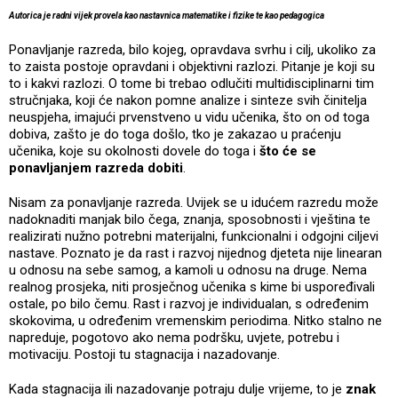
Autorica je radni vijek provela kao nastavnica matematike i fizike te kao pedagogica
Ponavljanje razreda, bilo kojeg, opravdava svrhu i cilj, ukoliko za
to zaista postoje opravdani i objektivni razlozi. Pitanje je koji su
to i kakvi razlozi. O tome bi trebao odlučiti multidisciplinarni tim
stručnjaka, koji će nakon pomne analize i sinteze svih činitelja
neuspjeha, imajući prvenstveno u vidu učenika, što on od toga
dobiva, zašto je do toga došlo, tko je zakazao u praćenju
učenika, koje su okolnosti dovele do toga i
što će se
ponavljanjem razreda dobiti
.
Nisam za ponavljanje razreda. Uvijek se u idućem razredu može
nadoknaditi manjak bilo čega, znanja, sposobnosti i vještina te
realizirati nužno potrebni materijalni, funkcionalni i odgojni ciljevi
nastave. Poznato je da rast i razvoj nijednog djeteta nije linearan
u odnosu na sebe samog, a kamoli u odnosu na druge. Nema
realnog prosjeka, niti prosječnog učenika s kime bi uspoređivali
ostale, po bilo čemu. Rast i razvoj je individualan, s određenim
skokovima, u određenim vremenskim periodima. Nitko stalno ne
napreduje, pogotovo ako nema podršku, uvjete, potrebu i
motivaciju. Postoji tu stagnacija i nazadovanje.
Kada stagnacija ili nazadovanje potraju dulje vrijeme, to je
znak