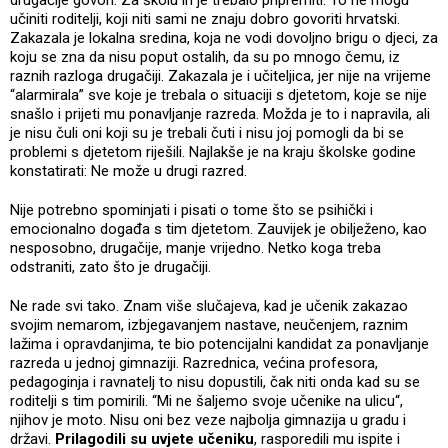
drugačije govori. Za školu ih je trebalo pripremiti. To ne mogu
učiniti roditelji, koji niti sami ne znaju dobro govoriti hrvatski.
Zakazala je lokalna sredina, koja ne vodi dovoljno brigu o djeci, za
koju se zna da nisu poput ostalih, da su po mnogo čemu, iz
raznih razloga drugačiji. Zakazala je i učiteljica, jer nije na vrijeme
“alarmirala” sve koje je trebala o situaciji s djetetom, koje se nije
snašlo i prijeti mu ponavljanje razreda. Možda je to i napravila, ali
je nisu čuli oni koji su je trebali čuti i nisu joj pomogli da bi se
problemi s djetetom riješili. Najlakše je na kraju školske godine
konstatirati: Ne može u drugi razred.
Nije potrebno spominjati i pisati o tome što se psihički i
emocionalno događa s tim djetetom. Zauvijek je obilježeno, kao
nesposobno, drugačije, manje vrijedno. Netko koga treba
odstraniti, zato što je drugačiji.
Ne rade svi tako. Znam više slučajeva, kad je učenik zakazao
svojim nemarom, izbjegavanjem nastave, neučenjem, raznim
lažima i opravdanjima, te bio potencijalni kandidat za ponavljanje
razreda u jednoj gimnaziji. Razrednica, većina profesora,
pedagoginja i ravnatelj to nisu dopustili, čak niti onda kad su se
roditelji s tim pomirili. “Mi ne šaljemo svoje učenike na ulicu“,
njihov je moto. Nisu oni bez veze najbolja gimnazija u gradu i
državi.
Prilagodili su uvjete učeniku
, rasporedili mu ispite i