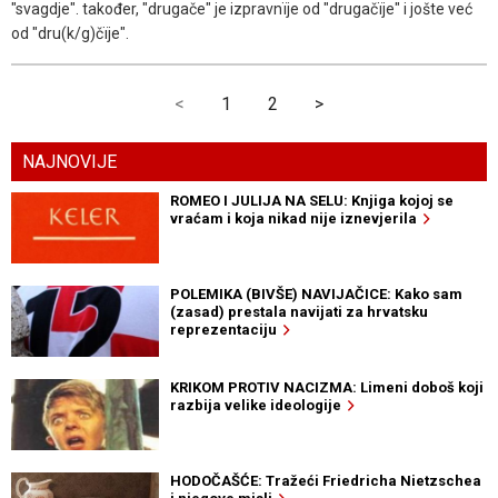
"svagdje". također, "drugače" je izpravnïje od "drugačïje" i jošte već
od "dru(k/g)čïje".
<
1
2
>
NAJNOVIJE
ROMEO I JULIJA NA SELU: Knjiga kojoj se
vraćam i koja nikad nije iznevjerila
POLEMIKA (BIVŠE) NAVIJAČICE: Kako sam
(zasad) prestala navijati za hrvatsku
reprezentaciju
KRIKOM PROTIV NACIZMA: Limeni doboš koji
razbija velike ideologije
HODOČAŠĆE: Tražeći Friedricha Nietzschea