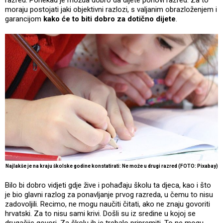
moraju postojati jaki objektivni razlozi, s valjanim obrazloženjem i
garancijom
kako će to biti dobro za dotično dijete
.
Najlakše je na kraju školske godine konstatirati: Ne može u drugi razred (FOTO: Pixabay)
Bilo bi dobro vidjeti gdje žive i pohađaju školu ta djeca, kao i što
je bio glavni razlog za ponavljanje prvog razreda, u čemu to nisu
zadovoljili. Recimo, ne mogu naučiti čitati, ako ne znaju govoriti
hrvatski. Za to nisu sami krivi. Došli su iz sredine u kojoj se