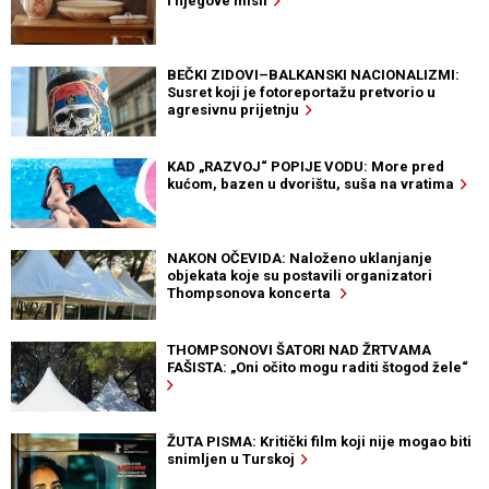
i njegove misli
BEČKI ZIDOVI–BALKANSKI NACIONALIZMI:
Susret koji je fotoreportažu pretvorio u
agresivnu prijetnju
KAD „RAZVOJ“ POPIJE VODU: More pred
kućom, bazen u dvorištu, suša na vratima
NAKON OČEVIDA: Naloženo uklanjanje
objekata koje su postavili organizatori
Thompsonova koncerta
THOMPSONOVI ŠATORI NAD ŽRTVAMA
FAŠISTA: „Oni očito mogu raditi štogod žele“
ŽUTA PISMA: Kritički film koji nije mogao biti
snimljen u Turskoj