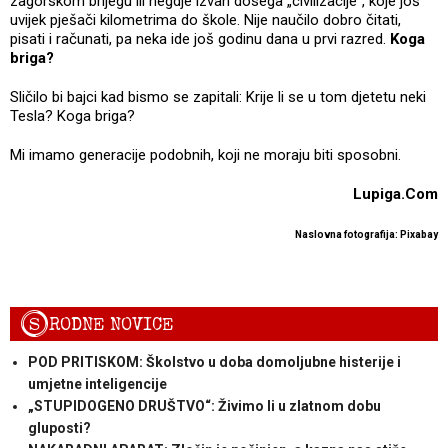
zagorskom brijegu ili negdje izvan dosega „civilizacije“, koje još
uvijek pješači kilometrima do škole. Nije naučilo dobro čitati,
pisati i računati, pa neka ide još godinu dana u prvi razred.
Koga
briga?
Sličilo bi bajci kad bismo se zapitali: Krije li se u tom djetetu neki
Tesla? Koga briga?
Mi imamo generacije podobnih, koji ne moraju biti sposobni.
Lupiga.Com
Naslovna fotografija: Pixabay
S
RODNE NOVICE
POD PRITISKOM: Školstvo u doba domoljubne histerije i
umjetne inteligencije
„STUPIDOGENO DRUŠTVO“: Živimo li u zlatnom dobu
gluposti?