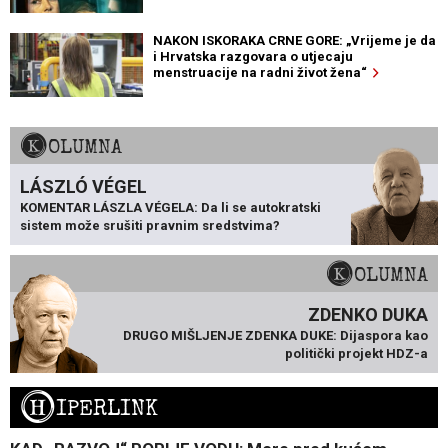
NAKON ISKORAKA CRNE GORE: „Vrijeme je da
i Hrvatska razgovara o utjecaju
menstruacije na radni život žena“
KOLUMNA
LÁSZLÓ VÉGEL
KOMENTAR LÁSZLA VÉGELA: Da li se autokratski
sistem može srušiti pravnim sredstvima?
KOLUMNA
ZDENKO DUKA
DRUGO MIŠLJENJE ZDENKA DUKE: Dijaspora kao
politički projekt HDZ-a
H
IPERLINK