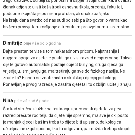
zagorčao život, učitelji su ponosni na uspjeh svojih učenika, a ovakav
članak gdje ste u isti koš strpali osnovnu školu, srednju, fakultet,
podobne i koješta je po meni profulan, ali onako baš jako...
Na kraju dana svatko od nas sudi po sebi pa što govori o vama kao
bivšem prosvjetaru mišljenje o trenutnim prosvjetarima...sramotno
Dimitrije
prije više od 6 godina
Dajte prestanite vise s tom nakaradnom pricom. Najstrasnija i
najgora opcija za dijete je pustiti ga u visi razred nespremnog. Takvo
dijete gotovo automatski postaje object bullying, druga djeca ga
vrijedjaju, ismijavaju ga, maltretiraju ga sve do fizickog nasilja. Ne
znate to? E onda ne znate nista o skolskoj i djecjoj psihologiji.
Ponavljanje prvog razreda je zastita djeteta i to ozbiljni ucitelji znaju.
Nina
prije više od 6 godina
Što kad stručne službe na testiranju spremnosti djeteta za prvi
razred prešute roditelju da dijete nije spremno, ma sve je ok, pošto
je manjak djece i baš im treba to dijete biti upisano, da kolegica
učiteljica ne izgubi posao, tko tu odgovara, pa možda trebaju skupiti