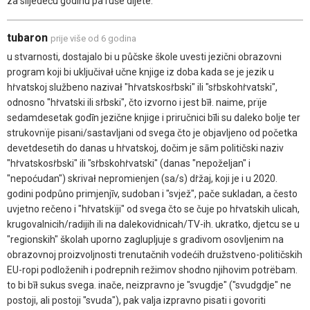
za slijedeću godinu pa ruše dijete.
tubaron
prije više od 6 godina
u stvarnosti, dostajalo bi u půčske škole uvesti jezični obrazovni
program koji bi uključivał učne knjige iz doba kada se je jezik u
hṙvatskoj službeno nazivał "hṙvatskosṙbski" ili "sṙbskohṙvatski",
odnosno "hṙvatski ili sṙbski", čto izvorno i jest bīł. naime, prïje
sedamdesetak godīn jezične knjige i priručnici bīli su daleko bolje ter
strukovnïje pisani/sastavljani od svega čto je objavljeno od početka
devetdesetih do danas u hṙvatskoj, dočim je sām političski naziv
"hṙvatskosṙbski" ili "sṙbskohṙvatski" (danas "nepoželjan" i
"nepoćudan") skrivał nepromienjen (sa/s) dṙžaj, koji je i u 2020.
godini podpůno primjenjīv, sudoban i "svjež", pače sukladan, a često
uvjetno rečeno i "hṙvatskïji" od svega čto se čuje po hṙvatskih ulicah,
krugovalnicih/radijih ili na dalekovidnicah/TV-ih. ukratko, djetcu se u
"regionskih" školah uporno zaglupljuje s gradivom osovljenim na
obrazovnoj proizvoljnosti trenutačnih vodećih družstveno-političskih
EU-ropi podloženih i podrepnih režimov shodno njihovim potrëbam.
to bi bīł sukus svega. inače, neizpravno je "svugdje" ("svudgdje" ne
postoji, ali postoji "svuda"), pak valja izpravno pisati i govoriti