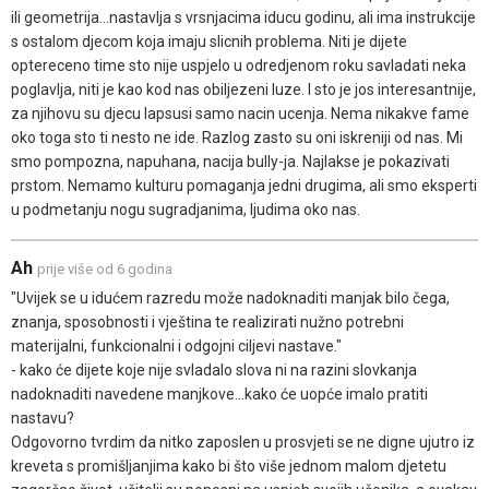
ili geometrija...nastavlja s vrsnjacima iducu godinu, ali ima instrukcije
s ostalom djecom koja imaju slicnih problema. Niti je dijete
optereceno time sto nije uspjelo u odredjenom roku savladati neka
poglavlja, niti je kao kod nas obiljezeni luze. I sto je jos interesantnije,
za njihovu su djecu lapsusi samo nacin ucenja. Nema nikakve fame
oko toga sto ti nesto ne ide. Razlog zasto su oni iskreniji od nas. Mi
smo pompozna, napuhana, nacija bully-ja. Najlakse je pokazivati
prstom. Nemamo kulturu pomaganja jedni drugima, ali smo eksperti
u podmetanju nogu sugradjanima, ljudima oko nas.
Ah
prije više od 6 godina
"Uvijek se u idućem razredu može nadoknaditi manjak bilo čega,
znanja, sposobnosti i vještina te realizirati nužno potrebni
materijalni, funkcionalni i odgojni ciljevi nastave."
- kako će dijete koje nije svladalo slova ni na razini slovkanja
nadoknaditi navedene manjkove...kako će uopće imalo pratiti
nastavu?
Odgovorno tvrdim da nitko zaposlen u prosvjeti se ne digne ujutro iz
kreveta s promišljanjima kako bi što više jednom malom djetetu