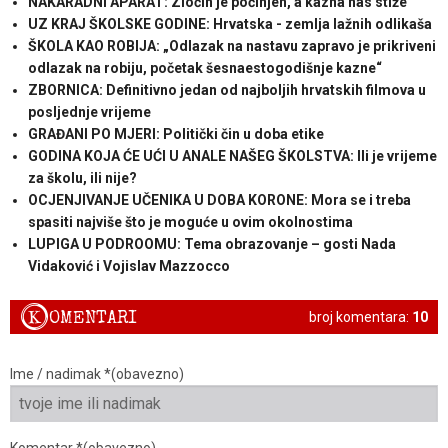
NAKARADNI APARAT: Zločin je počinjen, a kazna nas stiže
UZ KRAJ ŠKOLSKE GODINE: Hrvatska - zemlja lažnih odlikaša
ŠKOLA KAO ROBIJA: „Odlazak na nastavu zapravo je prikriveni
odlazak na robiju, početak šesnaestogodišnje kazne“
ZBORNICA: Definitivno jedan od najboljih hrvatskih filmova u
posljednje vrijeme
GRAĐANI PO MJERI: Politički čin u doba etike
GODINA KOJA ĆE UĆI U ANALE NAŠEG ŠKOLSTVA: Ili je vrijeme
za školu, ili nije?
OCJENJIVANJE UČENIKA U DOBA KORONE: Mora se i treba
spasiti najviše što je moguće u ovim okolnostima
LUPIGA U PODROOMU: Tema obrazovanje – gosti Nada
Vidaković i Vojislav Mazzocco
K
OMENTARI
broj komentara:
10
Ime / nadimak *(obavezno)
Komentar *(obavezno)