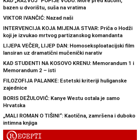
KAD „RAZVOJ“ POPIJE VODU: More pred kućom,
bazen u dvorištu, suša na vratima
VIKTOR IVANČIĆ: Nazad naši
INTERVENCIJA KOJA MIJENJA STVAR: Priča o Hodži
koji je izvukao mrtvog partizanskog komandanta
LIJEPA VEČER, LIJEP DAN: Homoseksploatacijski film
lansiran uz dramatični mučenički narativ
KAD STUDENTI NA KOSOVO KRENU: Memorandum 1 i
Memorandum 2 – isti
FILOZOFIJA PALANKE: Estetski kriteriji huliganske
zajednice
BORIS DEŽULOVIĆ: Kanye Westu ostala je samo
Hrvatska
„MALI ROMAN O TIŠINI“: Kaotična, zamršena i duboko
intimna knjiga
R
ECEPTI