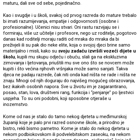
maturu, dali sve od sebe, pojedinačno.
Kao i svugdje i u školi, svakoj od prvog razreda do mature trebalo
bi imati razumijevanja, empatije i odgovornosti (osobne i
profesionalne). Učenici nisu stvari. Oni rastu razvijaju se i
formiraju, više uz učitelje i profesore, nego uz roditelje, pogotovo
danas kad roditelji moraju raditi od mraka do mraka da bi
preživjeli ili su pak dio neke elite, koja o svojoj djeci brine samo
materijalno i misli, kako su
svoju zadaću izvršili vozeći dijete u
školu
, kupili mu skupu odjeću i obuću, slali ga na ekskluzivna
zimovanja i ljetovanja, priuštili mu sve ono što se novcem može
kupiti i što većina njihovih vršnjaka može samo sanjati. Takva
djeca ne padaju razrede, čak niti onda kad ništa ne rade i ništa ne
znaju. Mnogi od njih doguraju do najvišeg mogućeg obrazovanja,
bez ikakvih osobnih napora. Sve u životu im je zagarantirano,
posao, stan, lova, društveni rang, funkcija i “penjanje” po ljestvici
uspjeha. To su oni podobni, koji sposobne otjeraše u
inozemstvo.
Kome od nas je stalo do tamo nekog djeteta u međimurskoj
županiji koje je palo prvi razred osnovne škole, a prirodno je
bistro, rekli bismo pametno. Kome je stalo do nekog djeteta u
nekom podbiokovskom ili podvelebitskom zaseoku, na nekom