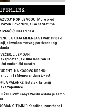
IPERLINK
AZVOJ“ POPIJE VODU: More pred
 bazen u dvorištu, suša na vratima
 IVANČIĆ: Nazad naši
ENCIJA KOJA MIJENJA STVAR: Priča o
koji je izvukao mrtvog partizanskog
danta
 VEČER, LIJEP DAN:
ksploatacijski film lansiran uz
ični mučenički narativ
TUDENTI NA KOSOVO KRENU:
ndum 1 i Memorandum 2 – isti
FIJA PALANKE: Estetski kriteriji
nske zajednice
DEŽULOVIĆ: Kanye Westu ostala je samo
ka
ROMAN O TIŠINI“: Kaotična, zamršena i