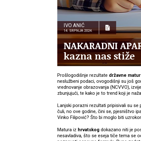
IVO ANIĆ
14. SRPNJA 2024.
NAKARADNI APARA
kazna nas stiže
Prošlogodišnje rezultate
državne matu
neslužbeni podaci, ovogodišnji su još gor
vrednovanje obrazovanja (NCVVO), izvijes
zbunjujući, te kako je to trend koji je na
Lanjski porazni rezultati pripisivali su s
čuli, no ove godine, čini se, pjesništvo i
Vinko Filipović? Što bi moglo biti uzrok
Matura iz
hrvatskog
dokazano niti je po
nesavladiva, što se eseja tiče tema se 