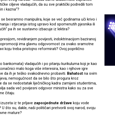
itičke ciljeve vladajućih, da su sve praktički podredili tom
čin i kazna“?
 se besramno manipulira, koje se već godinama uči krivo i
nanja i stjecanja istog upravo kod spomenutih pjesnika ili
ućih“ pa ih se sustavno izbacuje iz lektira?
resijom, revidiranjem povijesti, indoktrinacijom baziranoj
opromociji ima glavnu odgovornost za ovako sramotne
vi koju treba pristojno reformirati? Ovoj poprilično
o bankomata) vladajućih i po pitanju kurikuluma koji je kao
načnici malo koga više interesira, kao i njihove igre
jive da ih je teško svakodnevno probaviti.
Bahatost
na svim
lojeva, nemogućnost da se bilo što progura kroz
e da se nedostatak liječničkog kadra zamijeni studentima,
bilja sada već povijesni odgovor ministra kako su za sve
ne čitaju.
zuzeta iz te prljave
zaposjednute države
koju vode
U što su, dakle, naši političari pretvorili svoj narod, svoju
ržavne mature?