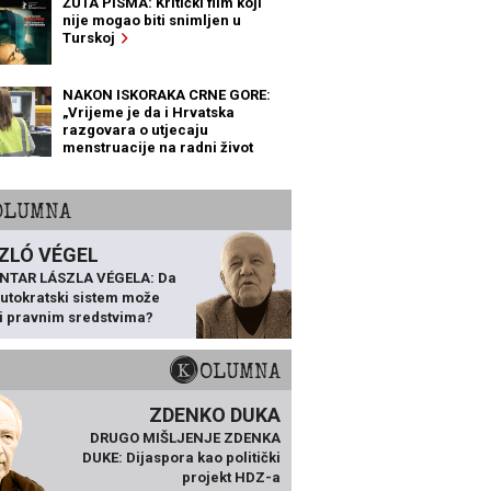
ŽUTA PISMA: Kritički film koji
nije mogao biti snimljen u
Turskoj
NAKON ISKORAKA CRNE GORE:
„Vrijeme je da i Hrvatska
razgovara o utjecaju
menstruacije na radni život
žena“
KOLUMNA
ZLÓ VÉGEL
NTAR LÁSZLA VÉGELA: Da
 autokratski sistem može
ti pravnim sredstvima?
KOLUMNA
ZDENKO DUKA
DRUGO MIŠLJENJE ZDENKA
DUKE: Dijaspora kao politički
projekt HDZ-a