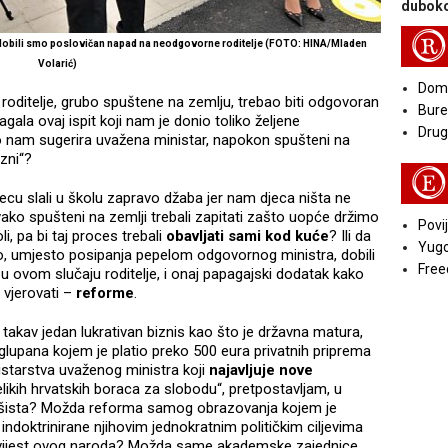
duboko
R
obili smo poslovičan napad na neodgovorne roditelje (FOTO: HINA/Mladen
Volarić)
Doma
roditelje, grubo spuštene na zemlju, trebao biti odgovoran
Bure
gala ovaj ispit koji nam je donio toliko željene
Druga
ako nam sugerira uvažena ministar, napokon spušteni na
zni“?
E
ecu slali u školu zapravo džaba jer nam djeca ništa ne
 ovako spušteni na zemlji trebali zapitati zašto uopće držimo
Povij
i, pa bi taj proces trebali
obavljati sami kod kuće
? Ili da
Yugo
ko, umjesto posipanja pepelom odgovornog ministra, dobili
Free
ovom slučaju roditelje, i onaj papagajski dodatak kako
 vjerovati –
reforme
.
takav jedan lukrativan biznis kao što je državna matura,
 glupana kojem je platio preko 500 eura privatnih priprema
tarstva uvaženog ministra koji
najavljuje nove
elikih hrvatskih boraca za slobodu“, pretpostavljam, u
fašista? Možda reforma samog obrazovanja kojem je
e indoktrinirane njihovim jednokratnim političkim ciljevima
 povijest ovog naroda? Možda same akademske zajednice