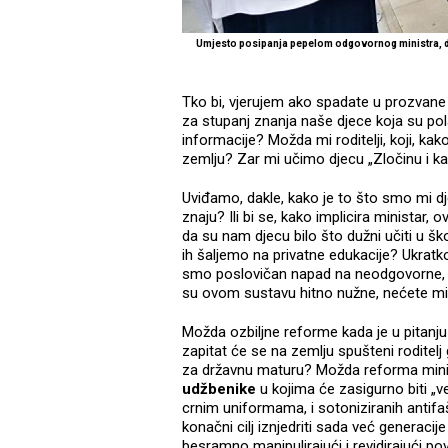
Umjesto posipanja pepelom odgovornog ministra, d
Tko bi, vjerujem ako spadate u prozvane 
za stupanj znanja naše djece koja su pola
informacije? Možda mi roditelji, koji, k
zemlju? Zar mi učimo djecu „Zločinu i ka
Uviđamo, dakle, kako je to što smo mi dj
znaju? Ili bi se, kako implicira ministar,
da su nam djecu bilo što dužni učiti u škol
ih šaljemo na privatne edukacije? Ukrat
smo poslovičan napad na neodgovorne, u 
su ovom sustavu hitno nužne, nećete mi
Možda ozbiljne reforme kada je u pitanju 
zapitat će se na zemlju spušteni roditelj
za državnu maturu? Možda reforma minis
udžbenike
u kojima će zasigurno biti „v
crnim uniformama, i sotoniziranih anti
konačni cilj iznjedriti sada već generacij
besramno manipulirajući i revidirajući