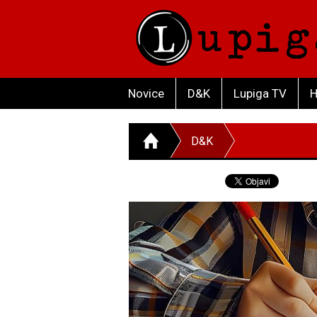
Novice
D&K
Lupiga TV
H
D&K