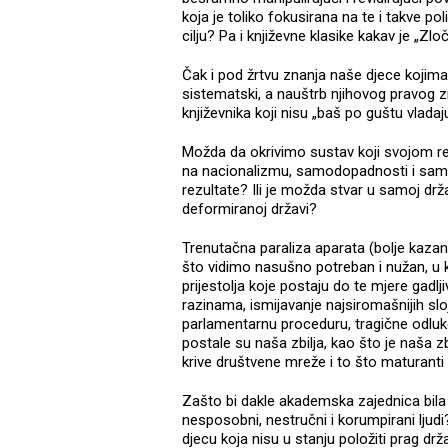
koja je toliko fokusirana na te i takve pol
cilju? Pa i književne klasike kakav je „Zlo
Čak i pod žrtvu znanja naše djece kojima
sistematski, a nauštrb njihovog pravog z
književnika koji nisu „baš po guštu vladaj
Možda da okrivimo sustav koji svojom rep
na nacionalizmu, samodopadnosti i sam
rezultate? Ili je možda stvar u samoj drža
deformiranoj državi?
Trenutačna paraliza aparata (bolje kazan
što vidimo nasušno potreban i nužan, u ko
prijestolja koje postaju do te mjere gadl
razinama, ismijavanje najsiromašnijih s
parlamentarnu proceduru, tragične odluk
postale su naša zbilja, kao što je naša z
krive društvene mreže i to što maturanti 
Zašto bi dakle akademska zajednica bila i
nesposobni, nestručni i korumpirani ljudi? 
djecu koja nisu u stanju položiti prag d