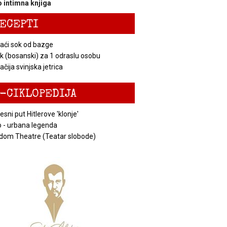
 intimna knjiga
ECEPTI
ći sok od bazge
k (bosanski) za 1 odraslu osobu
čija svinjska jetrica
-CIKLOPEDIJA
esni put Hitlerove 'klonje'
 - urbana legenda
dom Theatre (Teatar slobode)