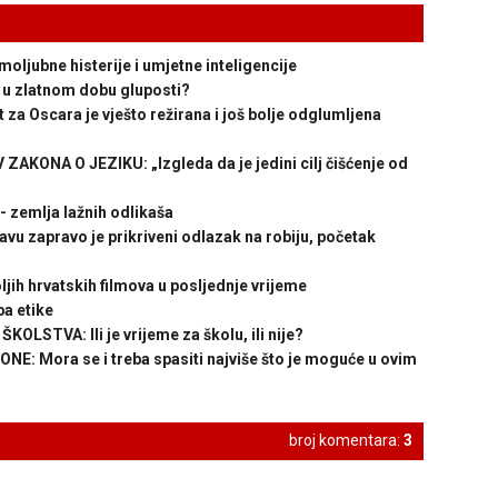
jubne histerije i umjetne inteligencije
u zlatnom dobu gluposti?
 Oscara je vješto režirana i još bolje odglumljena
ONA O JEZIKU: „Izgleda da je jedini cilj čišćenje od
zemlja lažnih odlikaša
u zapravo je prikriveni odlazak na robiju, početak
jih hrvatskih filmova u posljednje vrijeme
ba etike
LSTVA: Ili je vrijeme za školu, ili nije?
 Mora se i treba spasiti najviše što je moguće u ovim
broj komentara:
3