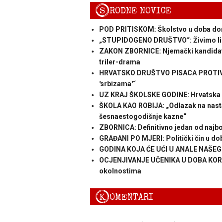
S
RODNE NOVICE
POD PRITISKOM: Školstvo u doba domol
„STUPIDOGENO DRUŠTVO“: Živimo li 
ZAKON ZBORNICE: Njemački kandidat za
triler-drama
HRVATSKO DRUŠTVO PISACA PROTIV ZAK
'srbizama'“
UZ KRAJ ŠKOLSKE GODINE: Hrvatska - 
ŠKOLA KAO ROBIJA: „Odlazak na nastav
šesnaestogodišnje kazne“
ZBORNICA: Definitivno jedan od najbol
GRAĐANI PO MJERI: Politički čin u do
GODINA KOJA ĆE UĆI U ANALE NAŠEG ŠKO
OCJENJIVANJE UČENIKA U DOBA KORONE:
okolnostima
K
OMENTARI