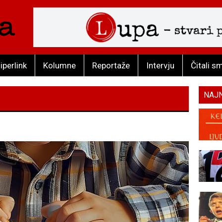
iperlink
Kolumne
Reportaže
Intervju
Čitali s
NAJ