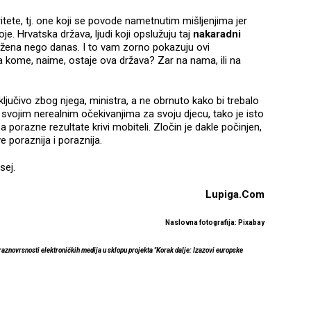
itete, tj. one koji se povode nametnutim mišljenjima jer
je. Hrvatska država, ljudi koji opslužuju taj
nakaradni
onižena nego danas. I to vam zorno pokazuju ovi
a kome, naime, ostaje ova država? Zar na nama, ili na
isključivo zbog njega, ministra, a ne obrnuto kako bi trebalo
a svojim nerealnim očekivanjima za svoju djecu, tako je isto
 porazne rezultate krivi mobiteli. Zločin je dakle počinjen,
e poraznija i poraznija.
sej.
Lupiga.Com
Naslovna fotografija: Pixabay
 raznovrsnosti elektroničkih medija u sklopu projekta "Korak dalje: Izazovi europske