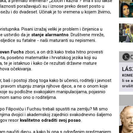
a, a premalo vremena? „Zločin i kazna“? Ima li što lakše
olaznosti poražavajući su i iznose preko deset posto u
ežu i do dvadeset. Učinak je to vremena u kojem živimo,
istupnika. Pisani izražaj veliki je problem i činjenica u
e ustvrdio da je
stanje alarmantno
. Društvene mreže,
osljedice su fatalne - naši maturanti su nepismeni.
ovan Fuchs
zbori, a on drži kako treba hitno provesti
eta, posebno matematike i hrvatskog jezika koji su
te je istaknuo i kako će rezultati državne mature
LÁS
jihova očekivanja.
KOME
baš i postoji zbog toga kako bi učenici, roditelji i javnost
li se
o pravom stupnju znanja njihove djece, a ne o onom koje
sruši
koje su podložne svakojakim manipulacijama, pojasnio
avnom samo ono o roditeljima.
e po Filipoviću i Fuchsu trebali spustiti na zemlju? Mi smo
koji njima dvojici i akademskoj zajednici svakodnevno šaljemo
egov resor
kvalitetno odraditi svoj posao
.
am naučiti djecu, a kako bi ona s određenim predznanjem