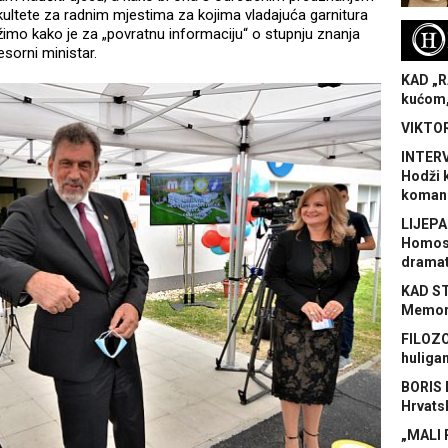
fakultete za radnim mjestima za kojima vladajuća garnitura
H
i držimo kako je za „povratnu informaciju“ o stupnju znanja
sorni ministar.
KAD „R
kućom,
VIKTOR
INTERV
Hodži 
koman
LIJEPA
Homose
dramat
KAD S
Memora
FILOZO
huliga
BORIS 
Hrvats
„MALI 