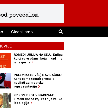
mo
Gledali smo
NOVIJE
ROMEO I JULIJA NA SELU: Knjiga
kojoj se vraćam i koja nikad nije
iznevjerila
POLEMIKA (BIVŠE) NAVIJAČICE:
Kako sam (zasad) prestala
navijati za hrvatsku
reprezentaciju
KRIKOM PROTIV NACIZMA:
Limeni doboš koji razbija velike
ideologije