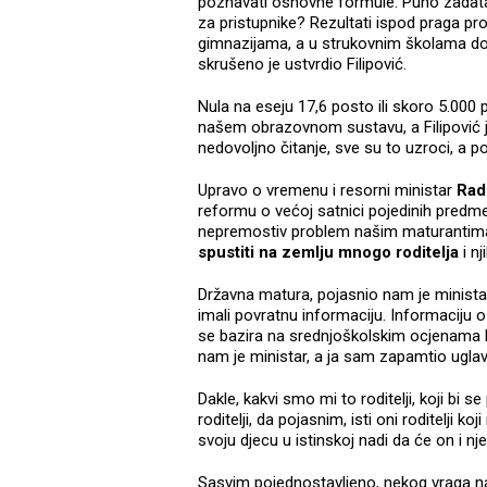
poznavati osnovne formule. Puno zadatak
za pristupnike? Rezultati ispod praga pr
gimnazijama, a u strukovnim školama dos
skrušeno je ustvrdio Filipović.
Nula na eseju 17,6 posto ili skoro 5.000 pr
našem obrazovnom sustavu, a Filipović j
nedovoljno čitanje, sve su to uzroci, a p
Upravo o vremenu i resorni ministar
Rad
reformu o većoj satnici pojedinih predm
nepremostiv problem našim maturantima, 
spustiti na zemlju mnogo roditelja
i n
Državna matura, pojasnio nam je ministar, 
imali povratnu informaciju. Informaciju 
se bazira na srednjoškolskim ocjenama 
nam je ministar, a ja sam zapamtio ugl
Dakle, kakvi smo mi to roditelji, koji bi s
roditelji, da pojasnim, isti oni roditelji 
svoju djecu u istinskoj nadi da će on i nj
Sasvim pojednostavljeno, nekog vraga n