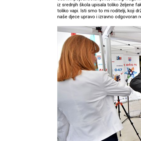
iz srednjih škola upisala toliko željene 
toliko vapi. Isti smo to mi roditelji, koj
naše djece upravo i izravno odgovoran re