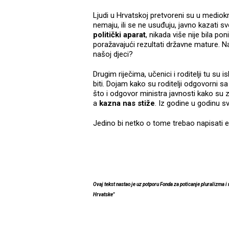
Ljudi u Hrvatskoj pretvoreni su u mediokr
nemaju, ili se ne usuđuju, javno kazati svo
politički aparat
, nikada više nije bila p
poražavajući rezultati državne mature. N
našoj djeci?
Drugim riječima, učenici i roditelji tu su 
biti. Dojam kako su roditelji odgovorni s
što i odgovor ministra javnosti kako su za
a
kazna nas stiže
. Iz godine u godinu sv
Jedino bi netko o tome trebao napisati e
Ovaj tekst nastao je uz potporu Fonda za poticanje pluralizma i
Hrvatske"