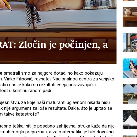
T: Zločin je počinjen, a
re
smatrali smo za najgore dotad, no kako pokazuju
i. Vinko Filipović, ravnatelj Nacionalnog centra za vanjsko
tio nas je kako su rezultati eseja poražavajući i
žalost u kontinuiranom padu.
e pjesništvu, za koje naši maturanti uglavnom nikada nisu
pak nije argument za loše rezultate. Dakle, što je upitao se
om takve katastrofe?
sebno teška, niti je posebno zahtjevna, struka kaže da nije
odmah mogla prepoznati, a za matematiku je bilo dovoljno