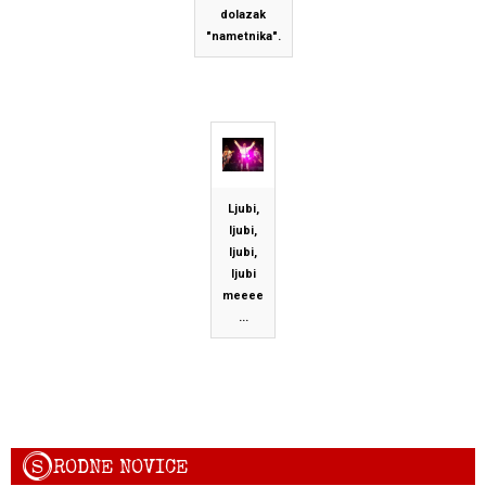
dolazak
"nametnika".
Ljubi,
ljubi,
ljubi,
ljubi
meeee
...
S
RODNE NOVICE