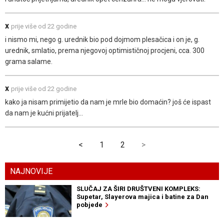
x
prije više od 22 godine
i nismo mi, nego g. urednik bio pod dojmom plesačica i on je, g.
urednik, smlatio, prema njegovoj optimističnoj procjeni, cca. 300
grama salame.
x
prije više od 22 godine
kako ja nisam primijetio da nam je mrle bio domaćin? još će ispast
da nam je kućni prijatelj...
<
1
2
>
NAJNOVIJE
SLUČAJ ZA ŠIRI DRUŠTVENI KOMPLEKS:
Supetar, Slayerova majica i batine za Dan
pobjede