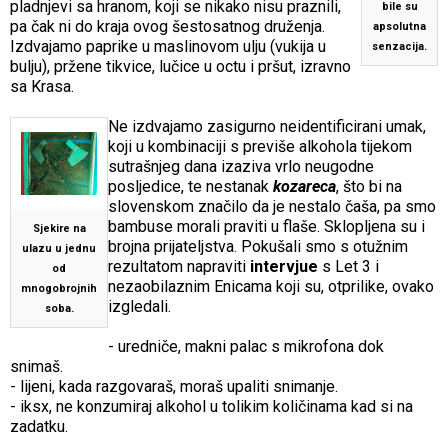
pladnjevi sa hranom, koji se nikako nisu praznili,
bile su
pa čak ni do kraja ovog šestosatnog druženja.
apsolutna
Izdvajamo paprike u maslinovom ulju (vukija u
senzacija.
bulju), pržene tikvice, lučice u octu i pršut, izravno
sa Krasa.
Ne izdvajamo zasigurno neidentificirani umak,
koji u kombinaciji s previše alkohola tijekom
sutrašnjeg dana izaziva vrlo neugodne
posljedice, te nestanak
kozareca
, što bi na
slovenskom značilo da je nestalo čaša, pa smo
bambuse morali praviti u flaše. Sklopljena su i
Sjekire na
brojna prijateljstva. Pokušali smo s otužnim
ulazu u jednu
rezultatom napraviti
intervjue
s Let 3 i
od
nezaobilaznim Enicama koji su, otprilike, ovako
mnogobrojnih
izgledali.
soba.
- uredniče, makni palac s mikrofona dok
snimaš.
- lijeni, kada razgovaraš, moraš upaliti snimanje.
- iksx, ne konzumiraj alkohol u tolikim količinama kad si na
zadatku.