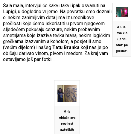
Šala mala, intervjui će kakvi takvi ipak osvanuti na
Lupigi, u dogledno vrijeme. Na povratku smo doznali
o: nekim zanimljivim detaljima iz urednikove
prošlosti koje ćemo iskoristiti u prvom njegovom
A CD-
sljedećem pokušaju cenzure, nekim probavnim
ova k'o
smetnjama koje izaziva teška hrana, nekim logičkim
u priči.
greškama izazvanim alkoholom, a posjetili smo
Stat' pa
(većim dijelom) i našeg
Tatu Branka
koji nas je po
gledat'.
običaju darivao vinom, pivom i medom. Za kraj vam
ostavljamo još par fotki ...
Mrle
objašnjava
povijest
aztečkih