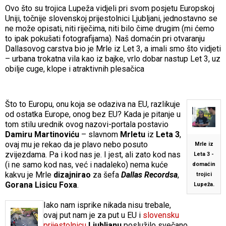
Ovo što su trojica Lupeža vidjeli pri svom posjetu Europskoj
Uniji, točnije slovenskoj prijestolnici Ljubljani, jednostavno se
ne može opisati, niti riječima, niti bilo čime drugim (mi ćemo
to ipak pokušati fotografijama). Naš domaćin pri otvaranju
Dallasovog carstva bio je Mrle iz Let 3, a imali smo što vidjeti
– urbana trokatna vila kao iz bajke, vrlo dobar nastup Let 3, uz
obilje cuge, klope i atraktivnih plesačica
Što to Europu, onu koja se odaziva na EU, razlikuje
od ostatka Europe, onog bez EU? Kada je pitanje u
tom stilu urednik ovog nazovi-portala postavio
Damiru Martinoviću
– slavnom
Mrletu
iz
Leta 3
,
ovaj mu je rekao da je plavo nebo posuto
Mrle iz
zvijezdama. Pa i kod nas je. I jest, ali zato kod nas
Leta 3 -
(i ne samo kod nas, već i nadaleko) nema kuće
domaćin
kakvu je Mrle
dizajnirao
za šefa
Dallas Recordsa
,
trojici
Gorana Lisicu Foxa
.
Lupeža.
Iako nam isprike nikada nisu trebale,
ovaj put nam je za put u EU i
slovensku
prijestolnicu
Ljubljanu
poslužilo svečano