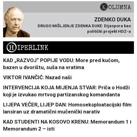
KOLUMNA
ZDENKO DUKA
DRUGO MIŠLJENJE ZDENKA DUKE: Dijaspora kao
politički projekt HDZ-a
H
IPERLINK
KAD „RAZVOJ“ POPIJE VODU: More pred kućom,
bazen u dvorištu, suša na vratima
VIKTOR IVANČIĆ: Nazad naši
INTERVENCIJA KOJA MIJENJA STVAR: Priča o Hodži
koji je izvukao mrtvog partizanskog komandanta
LIJEPA VEČER, LIJEP DAN: Homoseksploatacijski film
lansiran uz dramatični mučenički narativ
KAD STUDENTI NA KOSOVO KRENU: Memorandum 1 i
Memorandum 2 – isti