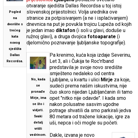
otvaranje sjedišta Dallas Recordsa u toj istoj
slovenskoj prijestolnici. Volja urednika ove
Pogled
stranice za potpisivanjem (a ne i isplaćivanjem)
na
dnevnica na put je povukla trojicu Lupeža od kojih
dvorište s
je jedan imao
diktafon
(i soli u glavi, doduše u
trećeg
ružnoj glavi), a druga dvojica
fotoaparate
(i
kata
djelomično poznavanje ljubljanske topografije).
novog
sjedišta
Pa krenimo, kuća koja izdaje Severinu,
Dallas
Let 3, ali i Čukija te Roc'n'band
Recordsa.
predstavila je svoje novo središte
smješteno nedaleko od centra
Ljubljane, u kvartu i ulici
Mirje
za koje,
No, kada
sudeći prema našim iskustvima, nije
se
čuo skoro nijedan Ljubljančanin ili tamo
pronađe
opet "nitko nije odavde". I kada smo
Mirje, ima
nakon polusatne sasvim ugodne
se što i
potrage shvatili da smo parkirali jedva
vidjeti.
80 metara od tražene lokacije, igre za
Svaki
uši, nepca i oči mogle su početi.
detalj
vrišti
Dakle, izvana je novo
vedrinom.