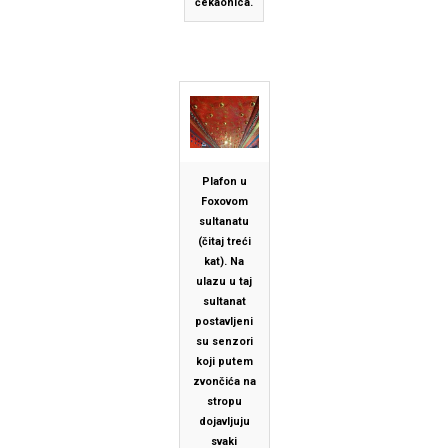
čekaonica.
Plafon u
Foxovom
sultanatu
(čitaj treći
kat). Na
ulazu u taj
sultanat
postavljeni
su senzori
koji putem
zvončića na
stropu
dojavljuju
svaki