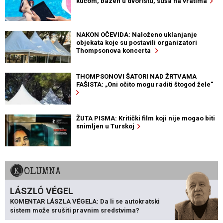
kućom, bazen u dvorištu, suša na vratima
NAKON OČEVIDA: Naloženo uklanjanje
objekata koje su postavili organizatori
Thompsonova koncerta
THOMPSONOVI ŠATORI NAD ŽRTVAMA
FAŠISTA: „Oni očito mogu raditi štogod žele“
ŽUTA PISMA: Kritički film koji nije mogao biti
snimljen u Turskoj
KOLUMNA
LÁSZLÓ VÉGEL
KOMENTAR LÁSZLA VÉGELA: Da li se autokratski
sistem može srušiti pravnim sredstvima?