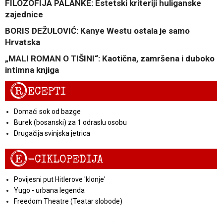
FILOZOFIJA PALANKE: Estetski kriteriji huliganske
zajednice
BORIS DEŽULOVIĆ: Kanye Westu ostala je samo
Hrvatska
„MALI ROMAN O TIŠINI“: Kaotična, zamršena i duboko
intimna knjiga
R
ECEPTI
Domaći sok od bazge
Burek (bosanski) za 1 odraslu osobu
Drugačija svinjska jetrica
E
-CIKLOPEDIJA
Povijesni put Hitlerove 'klonje'
Yugo - urbana legenda
Freedom Theatre (Teatar slobode)