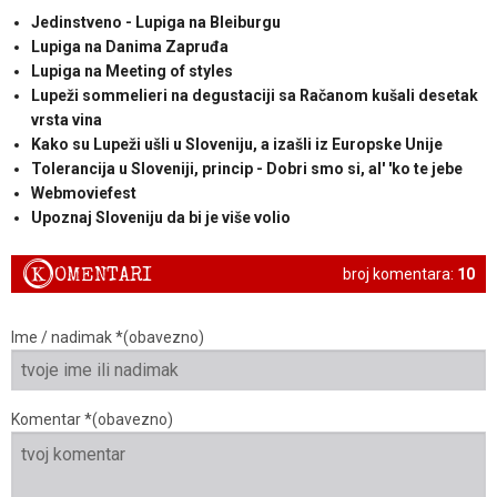
Jedinstveno - Lupiga na Bleiburgu
Lupiga na Danima Zapruđa
Lupiga na Meeting of styles
Lupeži sommelieri na degustaciji sa Račanom kušali desetak
vrsta vina
Kako su Lupeži ušli u Sloveniju, a izašli iz Europske Unije
Tolerancija u Sloveniji, princip - Dobri smo si, al' 'ko te jebe
Webmoviefest
Upoznaj Sloveniju da bi je više volio
K
OMENTARI
broj komentara:
10
Ime / nadimak *(obavezno)
Komentar *(obavezno)