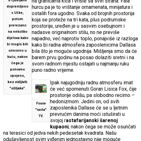
na granicama kiča i vrište sa svih strana. Fala
u Ljubljanu
hurcu pa je to vrištanje ornamenata, minijatura i
dopremljeno
ostalih fora ugodno. Svaka od brojnih prostorija
s Učke,
koja se proteže na tri kata, plus podrumske
potom
prostorije, uređen je u sasvim osebujnom i
prerezano
nadasve originalnom stilu, no ne previše
na nekoliko
napadno, već naprotiv toplo, ponajviše iz razloga
dijelova kako
kako bi radna atmosfera zaposlenicima Dallasa
bi moglo biti
bila što je moguće ugodnija. Mišljenja smo da će
uneseno u
barem prvu godinu na posao dolaziti sretni i na
kuću, nakon
svom radnom mjestu ostajati u najmanju ruku
čega je
puno radno vrijeme.
ponovno
spojeno,
Ipak najugodniju radnu atmosferu imat
bez vidljivih
će već spomenuti Goran Lisica Fox, čije
"ožiljaka".
prostorije odišu, pa slobodno recimo –
hedonizmom. Jedini on, od svih
Foxov
zaposlenika Dallase će se u ljetnim
"rasta"
prevrućim danima moći istuširati u
TV.
svojoj r
astafarijanski šarenoj
kupaoni
, nakon čega se može osunčati
na terasici od jedva nekih pedesetak kvadrata. Našu
oduševljenost svim viđenim jednostavno nije moguće