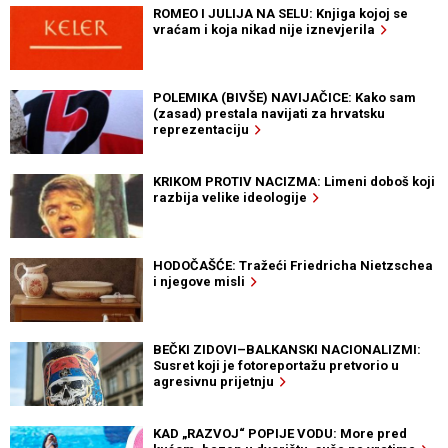
ROMEO I JULIJA NA SELU: Knjiga kojoj se
vraćam i koja nikad nije iznevjerila
POLEMIKA (BIVŠE) NAVIJAČICE: Kako sam
(zasad) prestala navijati za hrvatsku
reprezentaciju
KRIKOM PROTIV NACIZMA: Limeni doboš koji
razbija velike ideologije
HODOČAŠĆE: Tražeći Friedricha Nietzschea
i njegove misli
BEČKI ZIDOVI–BALKANSKI NACIONALIZMI:
Susret koji je fotoreportažu pretvorio u
agresivnu prijetnju
KAD „RAZVOJ“ POPIJE VODU: More pred