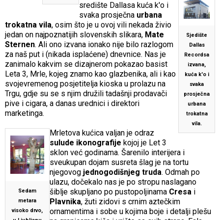
središte Dallasa kuća k'o i
svaka prosječna
urbana
trokatna vila
, osim što je u ovoj vili nekada živio
jedan on najpoznatijih slovenskih slikara,
Mate
Sjedište
Sternen
. Ali ono izvana ionako nije bilo razlogom
Dallas
za naš put i (nikada isplaćene) dnevnice. Nas je
Recordsa
zanimalo kakvim se dizajnerom pokazao basist
izvana,
Leta 3, Mrle, kojeg znamo kao glazbenika, ali i kao
kuća k'o i
svojevremenog posjetitelja kioska u prolazu na
svaka
Trgu, gdje su se s njim družili tadašnji prodavači
prosječna
pive i cigara, a danas urednici i direktori
urbana
marketinga.
trokatna
vila.
Mrletova kućica valjan je odraz
sulude ikonografije
kojoj je Let 3
sklon već godinama. Šarenilo interijera i
sveukupan dojam susreta šlag je na tortu
njegovog
jednogodišnjeg truda
. Odmah po
ulazu, dočekalo nas je po stropu naslagano
šiblje skupljano po pustopoljinama
Cresa
i
Sedam
Plavnika
, žuti zidovi s crnim aztečkim
metara
ornamentima i sobe u kojima boje i detalji plešu
visoko drvo,