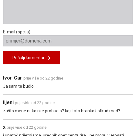
E-mail (opcija)
Pošalji komentar
Ivor-Car
prije više od 22 godine
Ja sam te budio ...
lijeni
prije više od 22 godine
zašto mene nitko nije probudio? koji tata branko? otkud med?
x
prije više od 22 godine
i unatoč prijetnjama, urednik opet cenzurira... ne mogu vjerovati.