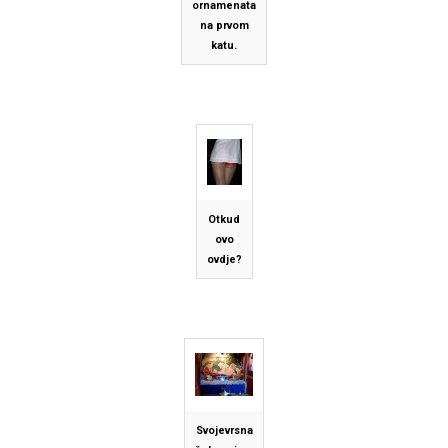
ornamenata
na prvom
katu.
Otkud
ovo
ovdje?
Svojevrsna