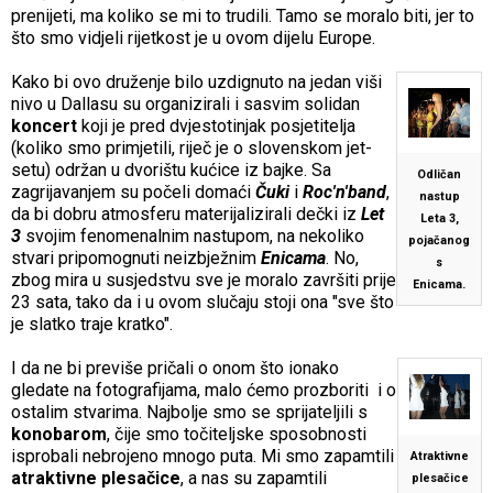
prenijeti, ma koliko se mi to trudili. Tamo se moralo biti, jer to
što smo vidjeli rijetkost je u ovom dijelu Europe.
Kako bi ovo druženje bilo uzdignuto na jedan viši
nivo u Dallasu su organizirali i sasvim solidan
koncert
koji je pred dvjestotinjak posjetitelja
(koliko smo primjetili, riječ je o slovenskom jet-
setu) održan u dvorištu kućice iz bajke. Sa
Odličan
zagrijavanjem su počeli domaći
Čuki
i
Roc'n'band
,
nastup
da bi dobru atmosferu materijalizirali dečki iz
Let
Leta 3,
3
svojim fenomenalnim nastupom, na nekoliko
pojačanog
stvari pripomognuti neizbježnim
Enicama
. No,
s
zbog mira u susjedstvu sve je moralo završiti prije
Enicama.
23 sata, tako da i u ovom slučaju stoji ona "sve što
je slatko traje kratko".
I da ne bi previše pričali o onom što ionako
gledate na fotografijama, malo ćemo prozboriti i o
ostalim stvarima. Najbolje smo se sprijateljili s
konobarom
, čije smo točiteljske sposobnosti
isprobali nebrojeno mnogo puta. Mi smo zapamtili
Atraktivne
atraktivne plesačice
, a nas su zapamtili
plesačice