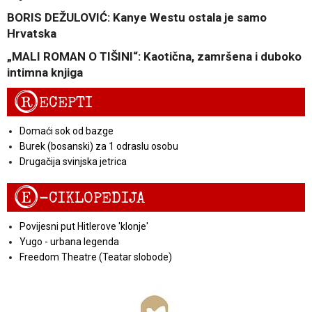
BORIS DEŽULOVIĆ: Kanye Westu ostala je samo
Hrvatska
„MALI ROMAN O TIŠINI“: Kaotična, zamršena i duboko
intimna knjiga
R
ECEPTI
Domaći sok od bazge
Burek (bosanski) za 1 odraslu osobu
Drugačija svinjska jetrica
E
-CIKLOPEDIJA
Povijesni put Hitlerove 'klonje'
Yugo - urbana legenda
Freedom Theatre (Teatar slobode)