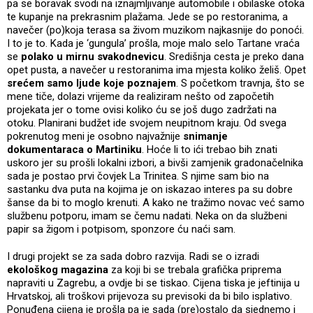
pa se boravak svodi na iznajmljivanje automobile i obilaske otoka
te kupanje na prekrasnim plažama. Jede se po restoranima, a
navečer (po)koja terasa sa živom muzikom najkasnije do ponoći.
I to je to. Kada je ‘gungula’ prošla, moje malo selo Tartane vraća
se
polako u mirnu svakodnevicu
. Središnja cesta je preko dana
opet pusta, a navečer u restoranima ima mjesta koliko želiš. Opet
srećem samo ljude koje poznajem
. S početkom travnja, što se
mene tiče, dolazi vrijeme da realiziram nešto od započetih
projekata jer o tome ovisi koliko ću se još dugo zadržati na
otoku. Planirani budžet ide svojem neupitnom kraju. Od svega
pokrenutog meni je osobno najvažnije
snimanje
dokumentaraca o Martiniku
. Hoće li to ići trebao bih znati
uskoro jer su prošli lokalni izbori, a bivši zamjenik gradonačelnika
sada je postao prvi čovjek La Trinitea. S njime sam bio na
sastanku dva puta na kojima je on iskazao interes pa su dobre
šanse da bi to moglo krenuti. A kako ne tražimo novac već samo
službenu potporu, imam se čemu nadati. Neka on da službeni
papir sa žigom i potpisom, sponzore ću naći sam.
I drugi projekt se za sada dobro razvija. Radi se o izradi
ekološkog magazina
za koji bi se trebala grafička priprema
napraviti u Zagrebu, a ovdje bi se tiskao. Cijena tiska je jeftinija u
Hrvatskoj, ali troškovi prijevoza su previsoki da bi bilo isplativo.
Ponuđena cijena je prošla pa je sada (pre)ostalo da sjednemo i