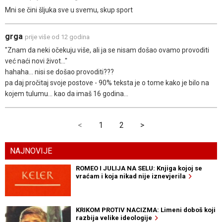
Mni se čini šljuka sve u svemu, skup sport
grga
prije više od 12 godina
"Znam da neki očekuju više, ali ja se nisam došao ovamo provoditi
već naći novi život..."
hahaha... nisi se došao provoditi???
pa daj pročitaj svoje postove - 90% teksta je o tome kako je bilo na
kojem tulumu... kao da imaš 16 godina...
<
1
2
>
NAJNOVIJE
ROMEO I JULIJA NA SELU: Knjiga kojoj se
vraćam i koja nikad nije iznevjerila
KRIKOM PROTIV NACIZMA: Limeni doboš koji
razbija velike ideologije