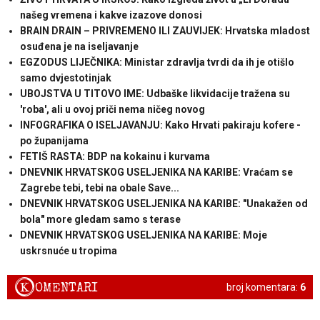
našeg vremena i kakve izazove donosi
BRAIN DRAIN – PRIVREMENO ILI ZAUVIJEK: Hrvatska mladost
osuđena je na iseljavanje
EGZODUS LIJEČNIKA: Ministar zdravlja tvrdi da ih je otišlo
samo dvjestotinjak
UBOJSTVA U TITOVO IME: Udbaške likvidacije tražena su
'roba', ali u ovoj priči nema ničeg novog
INFOGRAFIKA O ISELJAVANJU: Kako Hrvati pakiraju kofere -
po županijama
FETIŠ RASTA: BDP na kokainu i kurvama
DNEVNIK HRVATSKOG USELJENIKA NA KARIBE: Vraćam se
Zagrebe tebi, tebi na obale Save...
DNEVNIK HRVATSKOG USELJENIKA NA KARIBE: "Unakažen od
bola" more gledam samo s terase
DNEVNIK HRVATSKOG USELJENIKA NA KARIBE: Moje
uskrsnuće u tropima
K
OMENTARI
broj komentara:
6