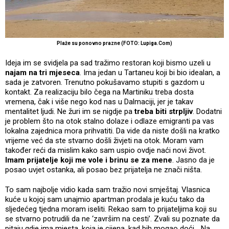
Plaže su ponovno prazne (FOTO: Lupiga.Com)
Ideja im se svidjela pa sad tražimo restoran koji bismo uzeli u
najam na tri mjeseca
. Ima jedan u Tartaneu koji bi bio idealan, a
sada je zatvoren. Trenutno pokušavamo stupiti s gazdom u
kontakt. Za realizaciju bilo čega na Martiniku treba dosta
vremena, čak i više nego kod nas u Dalmaciji, jer je takav
mentalitet ljudi. Ne žuri im se nigdje pa
treba biti strpljiv
. Dodatni
je problem što na otok stalno dolaze i odlaze emigranti pa vas
lokalna zajednica mora prihvatiti. Da vide da niste došli na kratko
vrijeme već da ste stvarno došli živjeti na otok. Moram vam
također reći da mislim kako sam uspio ovdje naći novi život.
Imam prijatelje koji me vole i brinu se za mene
. Jasno da je
posao uvjet ostanka, ali posao bez prijatelja ne znači ništa.
To sam najbolje vidio kada sam tražio novi smještaj. Vlasnica
kuće u kojoj sam unajmio apartman prodala je kuću tako da
sljedećeg tjedna moram iseliti. Rekao sam to prijateljima koji su
se stvarno potrudili da ne ‘završim na cesti’. Zvali su poznate da
pitaju gdje ima mjesta, koja je cijena, kad bih mogao doći… Na