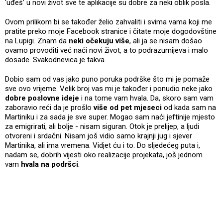
‘uđeš’ u novi život sve te aplikacije su dobre za neki oblik posla.
Ovom prilikom bi se također želio zahvaliti i svima vama koji me
pratite preko moje Facebook stranice i čitate moje dogodovštine
na Lupigi. Znam da
neki očekuju više
, ali ja se nisam došao
ovamo provoditi već naći novi život, a to podrazumijeva i malo
dosade. Svakodnevica je takva.
Dobio sam od vas jako puno poruka podrške što mi je pomaže
sve ovo vrijeme. Velik broj vas mi je također i ponudio neke jako
dobre poslovne ideje
i na tome vam hvala. Da, skoro sam vam
zaboravio reći da je prošlo
više od pet mjeseci
od kada sam na
Martiniku i za sada je sve super. Mogao sam naći jeftinije mjesto
za emigrirati, ali bolje - nisam siguran. Otok je prelijep, a ljudi
otvoreni i srdačni. Nisam još vidio samo krajnji jug i sjever
Martinika, ali ima vremena. Vidjet ću i to. Do sljedećeg puta i,
nadam se, dobrih vijesti oko realizacije projekata, još jednom
vam
hvala na podršci
.