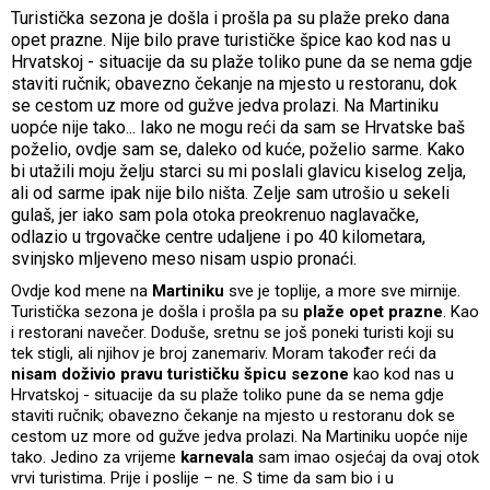
Turistička sezona je došla i prošla pa su plaže preko dana
opet prazne. Nije bilo prave turističke špice kao kod nas u
Hrvatskoj - situacije da su plaže toliko pune da se nema gdje
staviti ručnik; obavezno čekanje na mjesto u restoranu, dok
se cestom uz more od gužve jedva prolazi. Na Martiniku
uopće nije tako... Iako ne mogu reći da sam se Hrvatske baš
poželio, ovdje sam se, daleko od kuće, poželio sarme. Kako
bi utažili moju želju starci su mi poslali glavicu kiselog zelja,
ali od sarme ipak nije bilo ništa. Zelje sam utrošio u sekeli
gulaš, jer iako sam pola otoka preokrenuo naglavačke,
odlazio u trgovačke centre udaljene i po 40 kilometara,
svinjsko mljeveno meso nisam uspio pronaći.
Ovdje kod mene na
Martiniku
sve je toplije, a more sve mirnije.
Turistička sezona je došla i prošla pa su
plaže opet prazne
. Kao
i restorani navečer. Doduše, sretnu se još poneki turisti koji su
tek stigli, ali njihov je broj zanemariv. Moram također reći da
nisam doživio pravu turističku špicu sezone
kao kod nas u
Hrvatskoj - situacije da su plaže toliko pune da se nema gdje
staviti ručnik; obavezno čekanje na mjesto u restoranu dok se
cestom uz more od gužve jedva prolazi. Na Martiniku uopće nije
tako. Jedino za vrijeme
karnevala
sam imao osjećaj da ovaj otok
vrvi turistima. Prije i poslije – ne. S time da sam bio i u