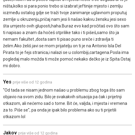
ništa,kolko si para ponio trebo si izabrat jeftinije mjesto i zemlju
iozmeđu ostalog gdje se traži tvoje zanimanje uglavnom proputuj
zemlje u okruzenju,pričaj nam jesi li našao kakvu žensku jesi sexo
šta umjesto ovih gluposti,haha.Buraz evo kad pročitaš ovo što sam
ti napisao a znam da hočeš otprilike tako i ti pišeš,samo što ja
nemam fakultet ,dosta sam ti pisao puno sreče i zdravlja ti
želim.Ako želiš javi se mom prijatelju on ti je na Antonio Isla Del
Pirata to je fejs stranica,i nalazi se u colombiji,cartagena.Posla ima
pogledaj malo možda ti može pomoć nekako dečko je iz Spita.Ostaj
mi dobro.
Yes
prije više od 12 godina
''Od tada se nisam jednom našao u problemu zbog toga što sam
objavio na svom zidu. Bilo je svakakvih situacija pa čak i prijetnji
otkazom, ali nećemo sad o tome. Bit će, valjda, i mjesta i vremena
za to. Piše se'', pa onda je ipak bilo problema ako su ti prijetili
otkazom lol
Jakov
prije više od 12 godina