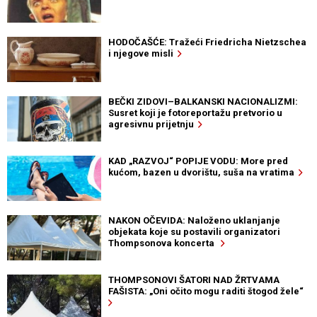
HODOČAŠĆE: Tražeći Friedricha Nietzschea
i njegove misli
BEČKI ZIDOVI–BALKANSKI NACIONALIZMI:
Susret koji je fotoreportažu pretvorio u
agresivnu prijetnju
KAD „RAZVOJ“ POPIJE VODU: More pred
kućom, bazen u dvorištu, suša na vratima
NAKON OČEVIDA: Naloženo uklanjanje
objekata koje su postavili organizatori
Thompsonova koncerta
THOMPSONOVI ŠATORI NAD ŽRTVAMA
FAŠISTA: „Oni očito mogu raditi štogod žele“