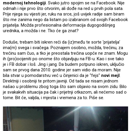
modernoj tehnologiji
. Svako jutro spojim se na Facebook. Nije
odmah i nije prvo što otvorim, ali dođe na red u prvih pola sata.
Prije njega su vijesti jer, ruku na srce, još uvijek radije sam biram
što me zanima nego da listam po izabranom od svojih Facebook
prijatelja. Možda profesionalna deformacija dugogodišnjeg
urednika, a možda i ne. Tko će ga znat?
Doduše, trebam biti iskren reći da (iz)među te sorte ‘prijatelja’
ima(m) svega i svačega. Poznajem osobno, možda, trećinu, za
trećinu sam čuo, a tko je preostala trećina uopće ne znam. Mogu
ih (pro)ocijeniti po onome što objavljuju na FB-u. Kao i sve tako
je i FB dobar i loš. Jing i jang. Da budem potpuno iskren, uključio
sam se prvog dana 2010. godine jer sam vidio da moram. Nije
bila stvar u pomodarstvu već u činjenici da je "fejs"
novi mejl
.
Direktniji i osobniji te pritom javniji. Od tada se nisam jednom
našao u problemu zbog toga što sam objavio na svom zidu. Bilo
je svakakvih situacija pa čak i prijetnji otkazom, ali nećemo sad o
tome. Bit će, valjda, i mjesta i vremena za to. Piše se.