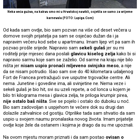
Neka veća gužva, na kakvu smo mi u Hrvatskoj navikli, osjetila se samo za vrijeme
karnevala (FOTO: Lupiga.Com)
Od kada sam ovdje, bio sam pozvan na više od deset večera u
domove svojih prijatelja pa sam se osjećao dužan da i ja
napravim večeru kod sebe u apartmanu. Imam lijep vrt pa sam ih
pozvao prošle srijede. Napravio sam
sekeli gulaš
jer su mi
roditelji prije mjesec dana poslali
glavicu kiselog zelja
kako bi si
napravio sarmu koje sam se zaželio. Od sarme na kraju nije bilo
ništa jer
nisam uspio pronaći mljeveno svinjsko meso
, a nije
da se nisam potrudio. Išao sam sve do 40 kilometara udaljenog
Fort de Francea pretražujući sve usputne trgovačke centre. Ali
nema. Junetine i govedine ima, ali svinjetine ne. Nema veze i
sekeli gulaš je bio hit, svi su uzeli repete, a od lonca u kojem je
bilo tri kilograma mesa i glavica zelja, te priloga krumpir pirea,
nije ostalo baš ništa
. Sve se pojelo i ostalo do duboku u noć.
Bio sam zadovoljan s uspjehom te večere dok su drugi dan
dolazile zahvalnice od gostiju. Otprilike tada sam shvatio da sam
uspio u svojem naumu pronalaska novog života. Imam prijatelje
ovdje koje žele da ostanem i kojima je drago da su me upoznali.
Na ovom mjestu moram priznati i da sam postao
ovisan o