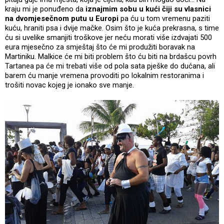
kraju mi je ponuđeno da
iznajmim sobu u kući čiji su vlasnici
na dvomjesečnom putu u Europi
pa ću u tom vremenu paziti
kuću, hraniti psa i dvije mačke. Osim što je kuća prekrasna, s time
ću si uvelike smanjiti troškove jer neću morati više izdvajati 500
eura mjesečno za smještaj što će mi produžiti boravak na
Martiniku. Malkice će mi biti problem što ću biti na brdašcu povrh
Tartanea pa će mi trebati više od pola sata pješke do dućana, ali
barem ću manje vremena provoditi po lokalnim restoranima i
trošiti novac kojeg je ionako sve manje.