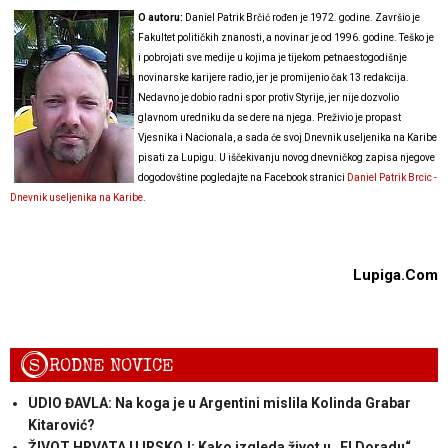
O autoru:
Daniel Patrik Brčić rođen je 1972. godine. Završio je
Fakultet političkih znanosti, a novinar je od 1996. godine. Teško je
i pobrojati sve medije u kojima je tijekom petnaestogodišnje
novinarske karijere radio, jer je promijenio čak 13 redakcija.
Nedavno je dobio radni spor protiv Styrije, jer nije dozvolio
glavnom uredniku da se dere na njega. Preživio je propast
Vjesnika i Nacionala, a sada će svoj Dnevnik useljenika na Karibe
pisati za Lupigu. U iščekivanju novog dnevničkog zapisa njegove
dogodovštine pogledajte na Facebook stranici
Daniel Patrik Brcic -
Dnevnik useljenika na Karibe
.
Lupiga.Com
S
RODNE NOVICE
UDIO ĐAVLA: Na koga je u Argentini mislila Kolinda Grabar
Kitarović?
ŽIVOT HRVATA U IRSKOJ: Kako izgleda život u „El Doradu“