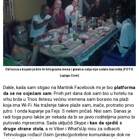
Od lonca u kojem je bilo tri kilograma mesa i glavica zelja nije ostalo baš ništa (FOTO:
Lupiga.Com)
Dakle, kada sam stigao na Martinik Facebook mi je bio
platforma
da se ne osjećam sam
. Prvih pet dana dok sam bio u hotelu na
vrhu brda u Trios Iletesu većinu vremena sam boravio na plaži
koja ima Wi-Fi. Na traženje takve plaže sam, inače, protratio prvo
jutro. I onda kupanje pa Fejs. S nekim pričaš. Nisi sam. Danas je
radi toga puno lakše jer nekada da bi se javio roditeljima pismo bi
putovalo mjesecima. Sada uključiš Skype i
kao da sjediš s
druge strane stola
, a ni Viber i What’sUp nisu za odbaciti.
Tehnologija rođaci! Osim (preko)potrebne komunikacije dok ne