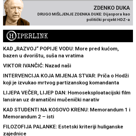
ZDENKO DUKA
DRUGO MIŠLJENJE ZDENKA DUKE: Dijaspora kao
politički projekt HDZ-a
H
IPERLINK
KAD „RAZVOJ“ POPIJE VODU: More pred kućom,
bazen u dvorištu, suša na vratima
VIKTOR IVANČIĆ: Nazad naši
INTERVENCIJA KOJA MIJENJA STVAR: Priča o Hodži
koji je izvukao mrtvog partizanskog komandanta
LIJEPA VEČER, LIJEP DAN: Homoseksploatacijski film
lansiran uz dramatični mučenički narativ
KAD STUDENTI NA KOSOVO KRENU: Memorandum 1 i
Memorandum 2 – isti
FILOZOFIJA PALANKE: Estetski kriteriji huliganske
zajednice