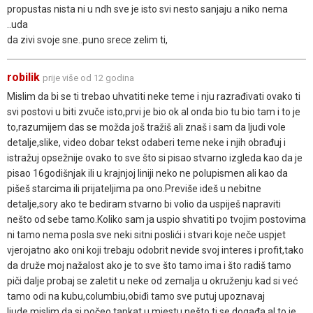
propustas nista ni u ndh sve je isto svi nesto sanjaju a niko nema
..uda
da zivi svoje sne..puno srece zelim ti,
robilik
prije više od 12 godina
Mislim da bi se ti trebao uhvatiti neke teme i nju razrađivati ovako ti
svi postovi u biti zvuče isto,prvi je bio ok al onda bio tu bio tam i to je
to,razumijem das se možda još tražiš ali znaš i sam da ljudi vole
detalje,slike, video dobar tekst odaberi teme neke i njih obrađuj i
istražuj opsežnije ovako to sve što si pisao stvarno izgleda kao da je
pisao 16godišnjak ili u krajnjoj liniji neko ne polupismen ali kao da
pišeš starcima ili prijateljima pa ono.Previše ideš u nebitne
detalje,sory ako te bediram stvarno bi volio da uspiješ napraviti
nešto od sebe tamo.Koliko sam ja uspio shvatiti po tvojim postovima
ni tamo nema posla sve neki sitni poslići i stvari koje neče uspjet
vjerojatno ako oni koji trebaju odobrit nevide svoj interes i profit,tako
da druže moj nažalost ako je to sve što tamo ima i što radiš tamo
piči dalje probaj se zaletit u neke od zemalja u okruženju kad si već
tamo odi na kubu,columbiu,obiđi tamo sve putuj upoznavaj
ljude,mislim da si počeo tapkat u mjestu nešto ti se događa al to je