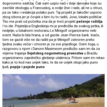
dogovorimo sadržaj. Čak sam uspio naći i dvije djevojke koje su
završile ekologiju u Francuskoj, a ovdje žive i rade, ali ne u struci,
pa se tako i redakcija polako puni. Taj projekt je također usporio
zbog izbora jer je čovjek s kim ću to raditi, Jose, lokalni političar.
Tko me prati od početka zna da je treći projekt
pečenje roštilja
.
I to ide. Prijateljica Engleskinja mi je predložila da svakog petka, ili
nedjelje, u lokalnom restoranu Le Minigolf organiziramo neki
event. Naša bi bila hrana, a od gazde Jean-Pierrea šank. Inače,
tom se gazdi više ne da raditi pa je Minigolf zatvoren preko
tjedna svaku večer i otvoren je za sve prijedloge. Osim toga, u
razgovoru s njom i Danom Maximeom predložio sam im da za
vrijeme trajanja
Svjetskog nogometnog prvenstva
u Brazilu
organiziramo zajedničko gledanje utakmica. Pritom sam im rekao
kako je to kod nas uvijek tako, te da se uvijek okupi jako puno
ljudi,
popije i pojede puno
.