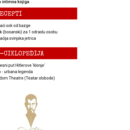
 intimna knjiga
ECEPTI
ći sok od bazge
k (bosanski) za 1 odraslu osobu
čija svinjska jetrica
-CIKLOPEDIJA
esni put Hitlerove 'klonje'
 - urbana legenda
dom Theatre (Teatar slobode)