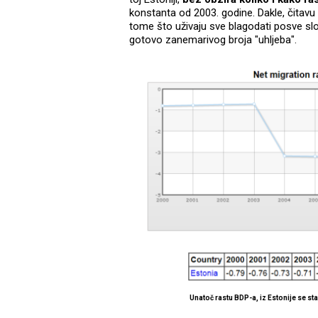
konstanta od 2003. godine. Dakle, čitav
tome što uživaju sve blagodati posve slo
gotovo zanemarivog broja "uhljeba".
Unatoč rastu BDP-a, iz Estonije se st