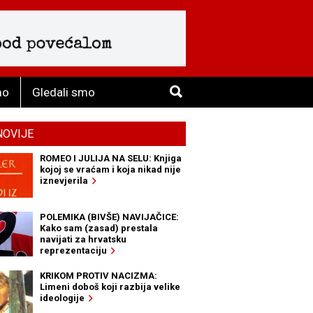
mo
Gledali smo
NOVIJE
ROMEO I JULIJA NA SELU: Knjiga
kojoj se vraćam i koja nikad nije
iznevjerila
POLEMIKA (BIVŠE) NAVIJAČICE:
Kako sam (zasad) prestala
navijati za hrvatsku
reprezentaciju
KRIKOM PROTIV NACIZMA:
Limeni doboš koji razbija velike
ideologije