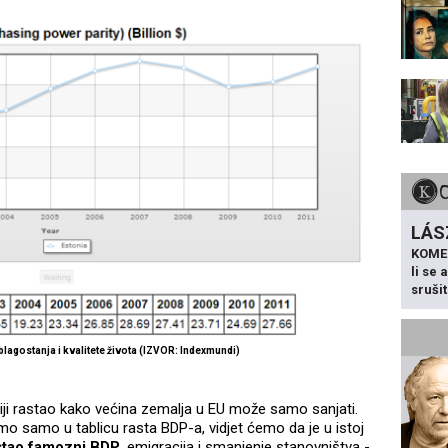
LÁS
KOME
li se
sruši
blagostanja i kvalitete života (IZVOR: Indexmundi)
niji rastao kako većina zemalja u EU može samo sanjati.
o samo u tablicu rasta BDP-a, vidjet ćemo da je u istoj
astao famozni BDP
, emigracija i smanjenje stanovništva -