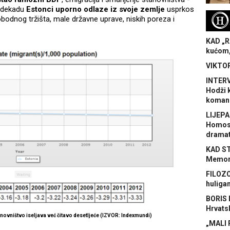
u dekadu
Estonci uporno odlaze iz svoje zemlje
usprkos
H
bodnog tržišta, male državne uprave, niskih poreza i
KAD „R
kućom,
VIKTOR
INTERV
Hodži 
koman
LIJEPA
Homose
dramat
KAD S
Memora
FILOZO
huliga
BORIS 
Hrvats
anovništvo iseljava već čitavo desetljeće (IZVOR: Indexmundi)
„MALI 