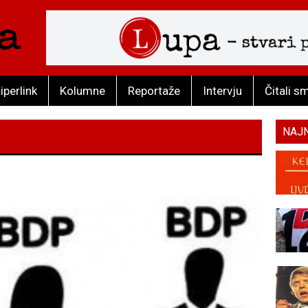
iperlink
Kolumne
Reportaže
Intervju
Čitali s
NAJ