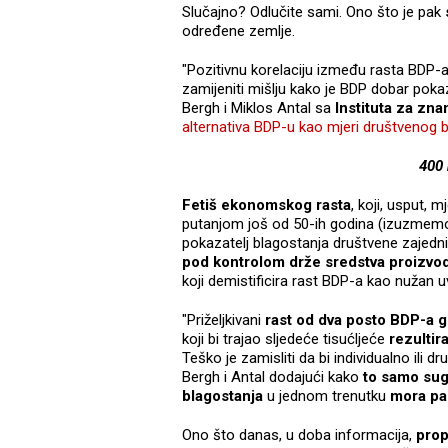
Slučajno? Odlučite sami. Ono što je pak
određene zemlje.
"Pozitivnu korelaciju između rasta BDP-
zamijeniti mišlju kako je BDP dobar poka
Bergh i Miklos Antal sa
Instituta za zna
alternativa BDP-u kao mjeri društvenog 
400 
Fetiš ekonomskog rasta
, koji, usput,
putanjom još od 50-ih godina (izuzmemo 
pokazatelj blagostanja društvene zajedn
pod kontrolom drže sredstva proizvo
koji demistificira rast BDP-a kao nužan u
"Priželjkivani
rast od dva posto BDP-a g
koji bi trajao sljedeće tisućljeće
rezultir
Teško je zamisliti da bi individualno ili 
Bergh i Antal dodajući kako
to samo sug
blagostanja
u jednom trenutku
mora pas
Ono što danas, u doba informacija,
prop