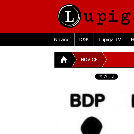
Novice
D&K
Lupiga TV
H
NOVICE