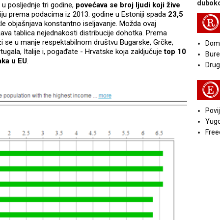
duboko
u posljednje tri godine,
povećava se broj ljudi koji žive
riju prema podacima iz 2013. godine u Estoniji spada
23,5
R
e objašnjava konstantno iseljavanje. Možda ovaj
java tablica nejednakosti distribucije dohotka. Prema
 se u manje respektabilnom društvu Bugarske, Grčke,
Doma
tugala, Italije i, pogađate - Hrvatske koja zaključuje
top 10
Bure
aka u EU
.
Druga
E
Povij
Yugo
Free