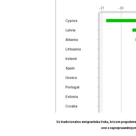
Uz tradicionalno emigrantsku Irsku, krizom pogođene 
one s najnepravednijo