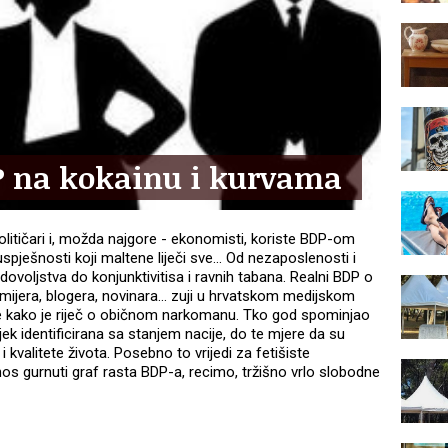
P na kokainu i kurvama
olitičari i, možda najgore - ekonomisti, koriste BDP-om
ešnosti koji maltene liječi sve... Od nezaposlenosti i
ovoljstva do konjunktivitisa i ravnih tabana. Realni BDP o
jera, blogera, novinara... zuji u hrvatskom medijskom
e kako je riječ o običnom narkomanu. Tko god spominjao
ek identificirana sa stanjem nacije, do te mjere da su
 kvalitete života. Posebno to vrijedi za fetišiste
os gurnuti graf rasta BDP-a, recimo, tržišno vrlo slobodne