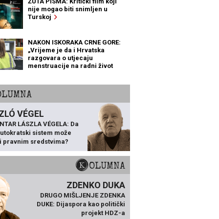
ŽUTA PISMA: Kritički film koji
nije mogao biti snimljen u
Turskoj
NAKON ISKORAKA CRNE GORE:
„Vrijeme je da i Hrvatska
razgovara o utjecaju
menstruacije na radni život
žena“
KOLUMNA
ZLÓ VÉGEL
NTAR LÁSZLA VÉGELA: Da
 autokratski sistem može
ti pravnim sredstvima?
KOLUMNA
ZDENKO DUKA
DRUGO MIŠLJENJE ZDENKA
DUKE: Dijaspora kao politički
projekt HDZ-a