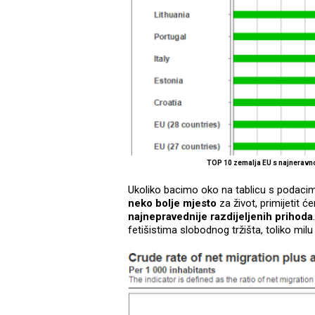
TOP 10 zemalja EU s najnerav
Ukoliko bacimo oko na tablicu s podacima
neko bolje mjesto
za život, primijetit 
najnepravednije razdijeljenih prihoda
fetišistima slobodnog tržišta, toliko milu