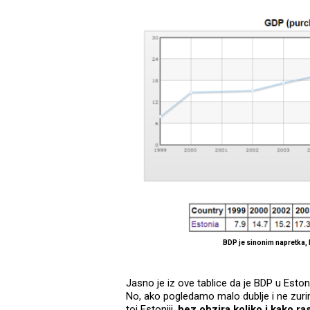
BDP je sinonim napretka, 
Jasno je iz ove tablice da je BDP u Esto
No, ako pogledamo malo dublje i ne zurim
toj Estoniji,
bez obzira koliko i kako r