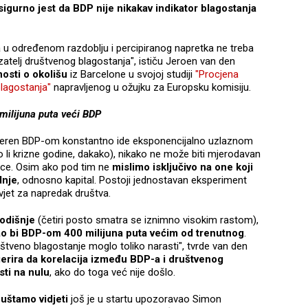
sigurno jest da BDP nije nikakav indikator blagostanja
a u određenom razdoblju i percipiranog napretka ne treba
zatelj društvenog blagostanja", ističu Jeroen van den
nosti o okolišu
iz Barcelone u svojoj studiji
"Procjena
blagostanja"
napravljenog u ožujku za Europsku komisiju.
milijuna puta veći BDP
 mjeren BDP-om konstantno ide eksponencijalno uzlaznom
li krizne godine, dakako), nikako ne može biti mjerodavan
ice. Osim ako pod tim ne
mislimo isključivo na one koji
dnje
, odnosno kapital. Postoji jednostavan eksperiment
vjet za napredak društva.
odišnje
(četiri posto smatra se iznimno visokim rastom),
ao bi BDP-om 400 milijuna puta većim od trenutnog
.
društveno blagostanje moglo toliko narasti", tvrde van den
erira da korelacija između BDP-a i društvenog
ti na nulu
, ako do toga već nije došlo.
uštamo vidjeti
još je u startu upozoravao Simon