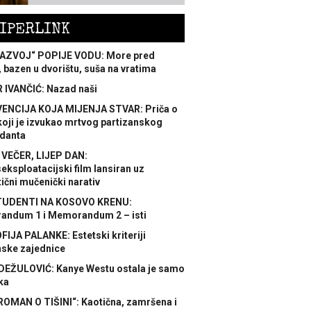
IPERLINK
AZVOJ“ POPIJE VODU: More pred
 bazen u dvorištu, suša na vratima
 IVANČIĆ: Nazad naši
ENCIJA KOJA MIJENJA STVAR: Priča o
koji je izvukao mrtvog partizanskog
danta
 VEČER, LIJEP DAN:
ksploatacijski film lansiran uz
ični mučenički narativ
TUDENTI NA KOSOVO KRENU:
ndum 1 i Memorandum 2 – isti
FIJA PALANKE: Estetski kriteriji
nske zajednice
DEŽULOVIĆ: Kanye Westu ostala je samo
ka
ROMAN O TIŠINI“: Kaotična, zamršena i