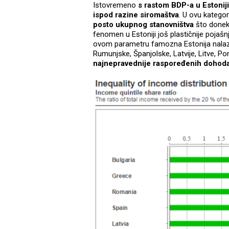
Istovremeno
s rastom BDP-a u Estoniji
ispod razine siromaštva
. U ovu katego
posto ukupnog stanovništva
što donekl
fenomen u Estoniji još plastičnije pojašn
ovom parametru famozna Estonija nalazi
Rumunjske, Španjolske, Latvije, Litve, Por
najnepravednije raspoređenih dohod