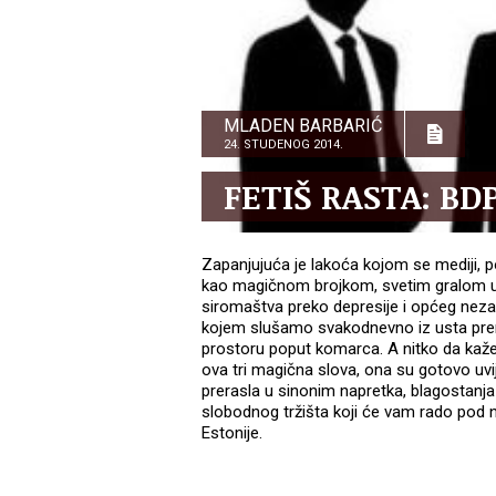
MLADEN BARBARIĆ
24. STUDENOG 2014.
FETIŠ RASTA: BD
Zapanjujuća je lakoća kojom se mediji, p
kao magičnom brojkom, svetim gralom uspj
siromaštva preko depresije i općeg nezad
kojem slušamo svakodnevno iz usta premi
prostoru poput komarca. A nitko da kaž
ova tri magična slova, ona su gotovo uvij
prerasla u sinonim napretka, blagostanja i
slobodnog tržišta koji će vam rado pod n
Estonije.