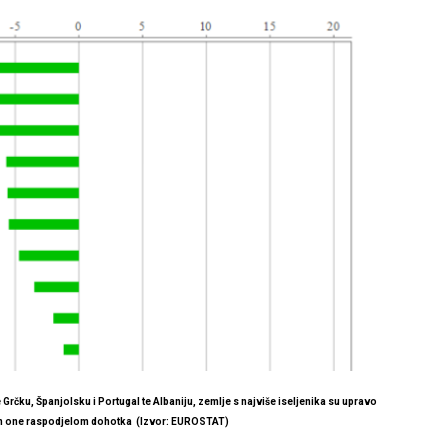
Grčku, Španjolsku i Portugal te Albaniju, zemlje
s najviše iseljenika su upravo
m
one raspodjelom dohotka
(Izvor: EUROSTAT)