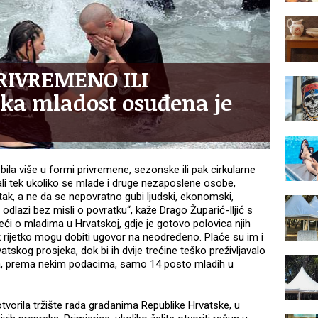
RIVREMENO ILI
ska mladost osuđena je
 bila više u formi privremene, sezonske ili pak cirkularne
ali tek ukoliko se mlade i druge nezaposlene osobe,
ak, a ne da se nepovratno gubi ljudski, ekonomski,
ja odlazi bez misli o povratku“, kaže Drago Župarić-Iljić s
reći o mladima u Hrvatskoj, gdje je gotovo polovica njih
ek rijetko mogu dobiti ugovor na neodređeno. Plaće su im i
skog prosjeka, dok bi ih dvije trećine teško preživljavalo
da, prema nekim podacima, samo 14 posto mladih u
tvorila tržište rada građanima Republike Hrvatske, u