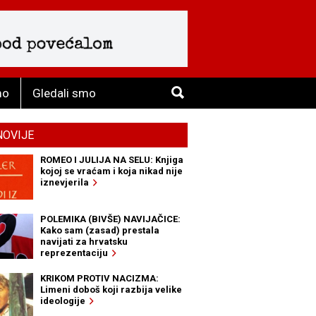
mo
Gledali smo
NOVIJE
ROMEO I JULIJA NA SELU: Knjiga
kojoj se vraćam i koja nikad nije
iznevjerila
POLEMIKA (BIVŠE) NAVIJAČICE:
Kako sam (zasad) prestala
navijati za hrvatsku
reprezentaciju
KRIKOM PROTIV NACIZMA:
Limeni doboš koji razbija velike
ideologije