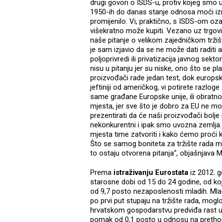
drugi govori o ISDS-u, protiv kojeg smo u 
1950-ih do danas stanje odnosa moći izm
promijenilo. Vi, praktično, s ISDS-om oz
višekratno može kupiti. Vezano uz trgovin
naše pitanje o velikom zajedničkom tržiš
je sam izjavio da se ne može dati raditi
poljoprivredi ili privatizacija javnog sekt
nisu u pitanju jer su niske, ono što se pl
proizvođači rade jedan test, dok europsk
jeftiniji od američkog, vi potirete razlog
same građane Europske unije, ili obratno.
mjesta, jer sve što je dobro za EU ne mo
prezentirati da će naši proizvođači bolje 
nekonkurentni i ipak smo uvozna zemlja. 
mjesta time zatvoriti i kako ćemo proći k
Što se samog boniteta za tržište rada ml
to ostaju otvorena pitanja“, objašnjava Mi
Prema
istraživanju Eurostata
iz 2012. g
starosne dobi od 15 do 24 godine, od koj
od 9,7 posto nezaposlenosti mladih. Mlad
po prvi put stupaju na tržište rada, mog
hrvatskom gospodarstvu predviđa rast u 
pomak od 0,1 posto u odnosu na prethod