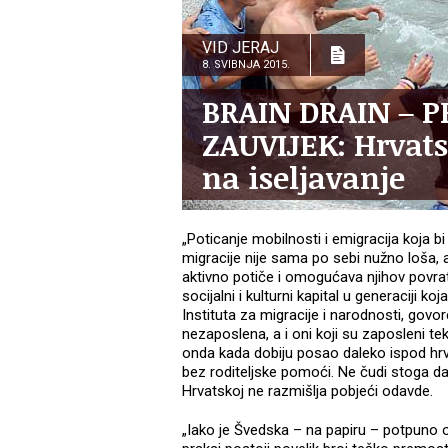
VID JERAJ
8. SVIBNJA 2015.
BRAIN DRAIN – P
ZAUVIJEK: Hrvat
na iseljavanje
„Poticanje mobilnosti i emigracija koja bi
migracije nije sama po sebi nužno loša, 
aktivno potiče i omogućava njihov povrat
socijalni i kulturni kapital u generaciji ko
Instituta za migracije i narodnosti, govo
nezaposlena, a i oni koji su zaposleni t
onda kada dobiju posao daleko ispod hrvat
bez roditeljske pomoći. Ne čudi stoga 
Hrvatskoj ne razmišlja pobjeći odavde.
„Iako je Švedska – na papiru – potpuno o