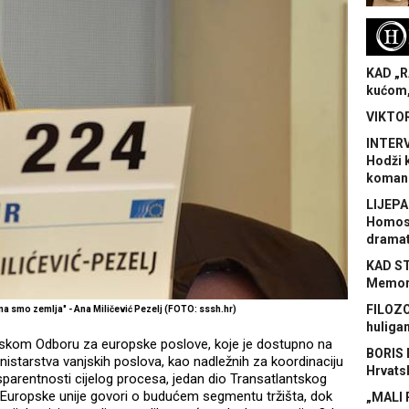
H
KAD „R
kućom,
VIKTOR
INTERV
Hodži 
koman
LIJEPA
Homose
dramat
KAD S
Memora
FILOZO
a smo zemlja" - Ana Miličević Pezelj (FOTO: sssh.hr)
huliga
borskom Odboru za europske poslove, koje je dostupno na
BORIS 
nistarstva vanjskih poslova, kao nadležnih za koordinaciju
Hrvats
parentnosti cijelog procesa, jedan dio Transatlantskog
uropske unije govori o budućem segmentu tržišta, dok
„MALI 