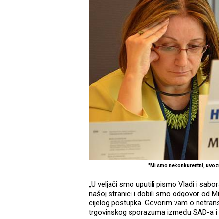
"Mi smo nekonkurentni, uvozn
„U veljači smo uputili pismo Vladi i sa
našoj stranici i dobili smo odgovor od Mi
cijelog postupka. Govorim vam o netrans
trgovinskog sporazuma između SAD-a i E