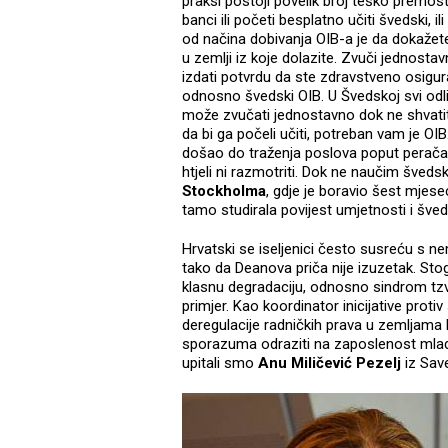
praksi postoji povelik broj teško premosti
banci ili početi besplatno učiti švedski, 
od načina dobivanja OIB-a je da dokažet
u zemlji iz koje dolazite. Zvuči jednost
izdati potvrdu da ste zdravstveno osigur
odnosno švedski OIB. U Švedskoj svi odli
može zvučati jednostavno dok ne shvatite
da bi ga počeli učiti, potreban vam je OI
došao do traženja poslova poput perača s
htjeli ni razmotriti. Dok ne naučim šveds
Stockholma
, gdje je boravio šest mjese
tamo studirala povijest umjetnosti i šved
Hrvatski se iseljenici često susreću s 
tako da Deanova priča nije izuzetak. Stoga 
klasnu degradaciju, odnosno sindrom tz
primjer. Kao koordinator inicijative pro
deregulacije radničkih prava u zemljam
sporazuma odraziti na zaposlenost mlad
upitali smo
Anu Miličević Pezelj
iz Sav