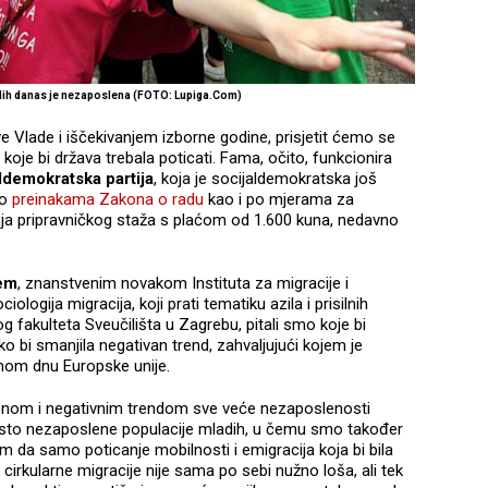
ih danas je nezaposlena (FOTO: Lupiga.Com)
 Vlade i iščekivanjem izborne godine, prisjetit ćemo se
oje bi država trebala poticati. Fama, očito, funkcionira
ldemokratska partija
, koja je socijaldemokratska još
po
preinakama Zakona o radu
kao i po mjerama za
a pripravničkog staža s plaćom od 1.600 kuna, nedavno
ćem
, znanstvenim novakom Instituta za migracije i
ogija migracija, koji prati tematiku azila i prisilnih
g fakulteta Sveučilišta u Zagrebu, pitali smo koje bi
ko bi smanjila negativan trend, zahvaljujući kojem je
mom dnu Europske unije.
nom i negativnim trendom sve veće nezaposlenosti
posto nezaposlene populacije mladih, u čemu smo također
am da samo poticanje mobilnosti i emigracija koja bi bila
 cirkularne migracije nije sama po sebi nužno loša, ali tek