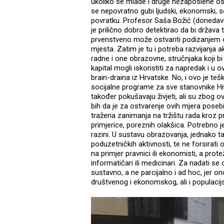
ukoliko se mlade i druge nezaposlene os
se nepovratno gubi ljudski, ekonomski, soci
povratku. Profesor Saša Božić (donedavn
je prilično dobro detektirao da bi država 
prvenstveno može ostvariti podizanjem o
mjesta. Zatim je tu i potreba razvijanja a
radne i one obrazovne, stručnjaka koji bi
kapital mogli iskoristiti za napredak i u 
brain-draina iz Hrvatske. No, i ovo je te
socijalne programe za sve stanovnike Hrva
također pokušavaju živjeti, ali su zbog o
bih da je za ostvarenje ovih mjera poseb
tražena zanimanja na tržištu rada kroz 
primjerice, poreznih olakšica. Potrebno 
razini. U sustavu obrazovanja, jednako ta
poduzetničkih aktivnosti, te ne forsirati o
na primjer pravnici ili ekonomisti, a protež
informatičari ili medicinari. Za nadati se
sustavno, a ne parcijalno i ad hoc, jer on
društvenog i ekonomskog, ali i populacijs