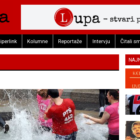
iperlink
Kolumne
Reportaže
Intervju
Čitali s
NAJ