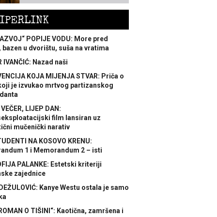
IPERLINK
AZVOJ“ POPIJE VODU: More pred
 bazen u dvorištu, suša na vratima
 IVANČIĆ: Nazad naši
ENCIJA KOJA MIJENJA STVAR: Priča o
koji je izvukao mrtvog partizanskog
danta
 VEČER, LIJEP DAN:
ksploatacijski film lansiran uz
ični mučenički narativ
TUDENTI NA KOSOVO KRENU:
ndum 1 i Memorandum 2 – isti
FIJA PALANKE: Estetski kriteriji
nske zajednice
DEŽULOVIĆ: Kanye Westu ostala je samo
ka
ROMAN O TIŠINI“: Kaotična, zamršena i