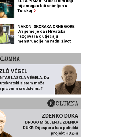
ŽUTA PISMA: Kritički film koji
nije mogao biti snimljen u
Turskoj
NAKON ISKORAKA CRNE GORE:
„Vrijeme je da i Hrvatska
razgovara o utjecaju
menstruacije na radni život
žena“
KOLUMNA
ZLÓ VÉGEL
NTAR LÁSZLA VÉGELA: Da
 autokratski sistem može
ti pravnim sredstvima?
KOLUMNA
ZDENKO DUKA
DRUGO MIŠLJENJE ZDENKA
DUKE: Dijaspora kao politički
projekt HDZ-a