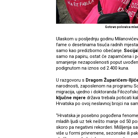
Gotovo polovica mlad
Ulaskom u posljednju godinu Milanovićeve
fame o desetinama tisuća radnih mjesta k
samo kao predizborno obećanje.
Socija
samo na papiru, ostat će zapamćena i 
smanjenje nezaposlenosti poput uvođenj
podignutom na iznos od 2.400 kuna.
U razgovoru s
Dragom Župarićem-Ilji
narodnosti, zaposlenom na programu Sociol
migracija, ujedno i doktoranda Filozofsko
ključne mjere
država trebala poticati ka
Hrvatska po ovoj neslavnoj brojci na sa
"Hrvatska je posebno pogođena fenome
mladih ljudi uz tek nešto manje od 50 
skoro pa negativni rekorderi. Mišljenja s
više u formi privremene, sezonske ili pak