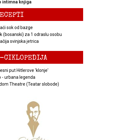
 intimna knjiga
ECEPTI
ći sok od bazge
k (bosanski) za 1 odraslu osobu
čija svinjska jetrica
-CIKLOPEDIJA
esni put Hitlerove 'klonje'
 - urbana legenda
dom Theatre (Teatar slobode)