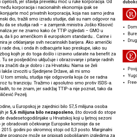
cijelosti, jer stavlja preveliku moć u ruke korporacija. Od
duboko
eđu korporacija i nacionalnih ekonomija ipak se
R
akonjujete moć privatnih korporacija, koja nas samo jedna
ski dio, tražili smo izradu studije, dali su nam odgovor na
tu da se studija radi – a zamjenik ministra Joško Klisović
Doma
 analiza jer ne znamo kako će TTIP izgledati – GMO u
Bure
ora, da li po američkom ili europskom standardu... Carine i
Druga
anira je otklanjanje svih necarinskih barijera. Ako američki
i rade dva, i onda ih odbacujete kao preskupe, iako su
E
e zbog kojih je do toga došlo i izravno udarate na benefit za
 Tu se posljedično uključuje i obrazovanje i pitanje radnih
ra značiti da je dobro i za Hrvatsku. Nama se želi
Povij
i lakše izvoziti u Sjedinjene Države, ali mi smo
Yugo
U tom smislu, studija nije odgovorila koja će se radna
Free
roz tu tranziciju. Tražimo i apsolutno smo protiv ISDS-a.
adih, to ne znam, jer sadržaj TTIP-a nije poznat, tako da
ličević Pezelj.
odine, u Europskoj je zajednici bilo 57,5 milijuna osoba
ih je
5,6 milijuna bilo nezaposleno
, što dovodi do stope
e dvadesetogodišnjake u Hrvatskoj koji u ljetnoj sezoni
lo je obradovati očekivanje Europske komisije da se
2015. godini po skromnoj stopi od 0,3 posto. Marginalni
ne prognoze može se pripisati poboljšanim izgledima za