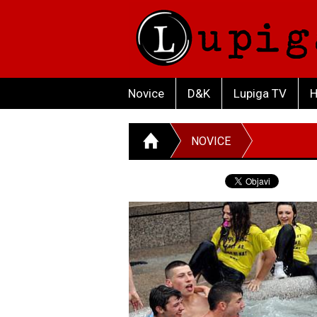
Novice
D&K
Lupiga TV
H
NOVICE