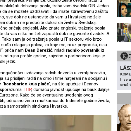
vih prepreka. Primjerice, ukoliko želite otvoriti račun u
ili si olakšati dobivanje posla, treba vam švedski OIB. Jedan
e da se možete uzdržavati i da imate zdravstvenu zaštitu
avno, sve dok ne ustanovite da vam u Hrvatskoj ne žele
ani dok im ne predočite dokaz da živite u Švedskoj,
čno pričaju engleski. Ako znate engleski, traženje posla
 da vas nitko ne želi zaposliti dok ne govorite švedski. A
B. Tako sam ja od traženja posla u IT sektoru vrlo brzo
uđa i slaganja polica, za koje me, ni uz preporuku, nisu
ki“, priča nam
Dean Derežić
, mladi
radnik-povratnik iz
ci od rujna prošle godine, zajedno s partnericom koja je
ski jezik.
LÁS
nemogućnošću izdavanja radnih dozvola u zemlji boravka,
KOME
su prisiljeni raditi na crno i time natjerani na socijalnu i
li se
v.
'konobarice koja plače'
, na što upućuje i Deanov
sruši
tiv sporazuma
TTIP
, domaću javnost upućuje na bauk daljnje
a Eurozone. Kako će se eventualno uvođenje ovog
ih, odnosno žena i muškaraca do tridesete godine života,
eza samostalnih sindikata Hrvatske.