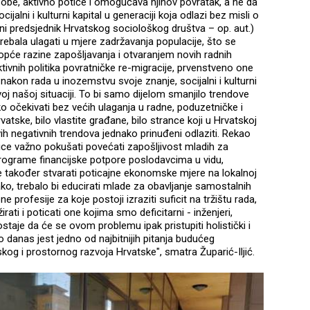
obe, aktivno potiče i omogućava njihov povratak, a ne da
jalni i kulturni kapital u generaciji koja odlazi bez misli o
i predsjednik Hrvatskog sociološkog društva – op. aut.)
trebala ulagati u mjere zadržavanja populacije, što se
pće razine zapošljavanja i otvaranjem novih radnih
ktivnih politika povratničke re-migracije, prvenstveno one
 nakon rada u inozemstvu svoje znanje, socijalni i kulturni
ovoj našoj situaciji. To bi samo dijelom smanjilo trendove
ško očekivati bez većih ulaganja u radne, poduzetničke i
tske, bilo vlastite građane, bilo strance koji u Hrvatskoj
vih negativnih trendova jednako prinuđeni odlaziti. Rekao
ice važno pokušati povećati zapošljivost mladih za
programe financijske potpore poslodavcima u vidu,
je također stvarati poticajne ekonomske mjere na lokalnoj
ko, trebalo bi educirati mlade za obavljanje samostalnih
ne profesije za koje postoji izraziti suficit na tržištu rada,
irati i poticati one kojima smo deficitarni - inženjeri,
 ostaje da će se ovom problemu ipak pristupiti holistički i
o danas jest jedno od najbitnijih pitanja budućeg
kog i prostornog razvoja Hrvatske", smatra Župarić-Iljić.