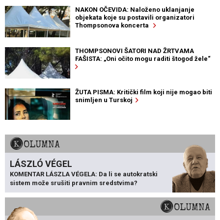
NAKON OČEVIDA: Naloženo uklanjanje
objekata koje su postavili organizatori
Thompsonova koncerta
THOMPSONOVI ŠATORI NAD ŽRTVAMA
FAŠISTA: „Oni očito mogu raditi štogod žele“
ŽUTA PISMA: Kritički film koji nije mogao biti
snimljen u Turskoj
KOLUMNA
LÁSZLÓ VÉGEL
KOMENTAR LÁSZLA VÉGELA: Da li se autokratski
sistem može srušiti pravnim sredstvima?
KOLUMNA