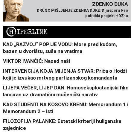
ZDENKO DUKA
DRUGO MIŠLJENJE ZDENKA DUKE: Dijaspora kao
politički projekt HDZ-a
H
IPERLINK
KAD „RAZVOJ“ POPIJE VODU: More pred kućom,
bazen u dvorištu, suša na vratima
VIKTOR IVANČIĆ: Nazad naši
INTERVENCIJA KOJA MIJENJA STVAR: Priča o Hodži
koji je izvukao mrtvog partizanskog komandanta
LIJEPA VEČER, LIJEP DAN: Homoseksploatacijski film
lansiran uz dramatični mučenički narativ
KAD STUDENTI NA KOSOVO KRENU: Memorandum 1 i
Memorandum 2 – isti
FILOZOFIJA PALANKE: Estetski kriteriji huliganske
zajednice