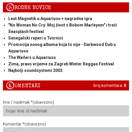
S
RODNE NOVICE
Leut Magnetik u Aquariusu + nagradna igra
"No Woman No Cry: Moj život s Bobom Marleyem" i treći
Seasplash festival
Senegalski reperi u Tvornici
Promocija novog albuma koja to nije - Darkwood Dub u
Aquariusu
The Wailers u Aquariusu
Zima, pravo vrijeme za Zagreb Winter Reggae Festival
Najbolji soundsystemi 2003.
K
OMENTARI
broj komentara:
0
Ime / nadimak *(obavezno)
Komentar *(obavezno)