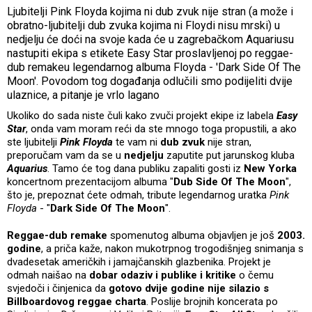
Ljubitelji Pink Floyda kojima ni dub zvuk nije stran (a može i
obratno-ljubitelji dub zvuka kojima ni Floydi nisu mrski) u
nedjelju će doći na svoje kada će u zagrebačkom Aquariusu
nastupiti ekipa s etikete Easy Star proslavljenoj po reggae-
dub remakeu legendarnog albuma Floyda - 'Dark Side Of The
Moon'. Povodom tog događanja odlučili smo podijeliti dvije
ulaznice, a pitanje je vrlo lagano
Ukoliko do sada niste čuli kako zvuči projekt ekipe iz labela
Easy
Star
, onda vam moram reći da ste mnogo toga propustili, a ako
ste ljubitelji
Pink Floyda
te vam ni
dub zvuk
nije stran,
preporučam vam da se u
nedjelju
zaputite put jarunskog kluba
Aquarius
. Tamo će tog dana publiku zapaliti gosti iz
New Yorka
koncertnom prezentacijom albuma "
Dub Side Of The Moon
",
što je, prepoznat ćete odmah, tribute legendarnog uratka
Pink
Floyda
- "
Dark Side Of The Moon
".
Reggae-dub remake
spomenutog albuma objavljen je još
2003.
godine
, a priča kaže, nakon mukotrpnog trogodišnjeg snimanja s
dvadesetak američkih i jamajčanskih glazbenika. Projekt je
odmah naišao na
dobar odaziv i publike i kritike
o čemu
svjedoči i činjenica da
gotovo dvije godine nije silazio s
Billboardovog reggae charta
. Poslije brojnih koncerata po