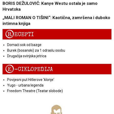
BORIS DEŽULOVIĆ: Kanye Westu ostala je samo
Hrvatska
„MALI ROMAN O TIŠINI“: Kaotična, zamršena i duboko
intimna knjiga
R
ECEPTI
Domaći sok od bazge
Burek (bosanski) za 1 odraslu osobu
Drugačija svinjska jetrica
E
-CIKLOPEDIJA
Povijesni put Hitlerove 'klonje'
Yugo - urbana legenda
Freedom Theatre (Teatar slobode)