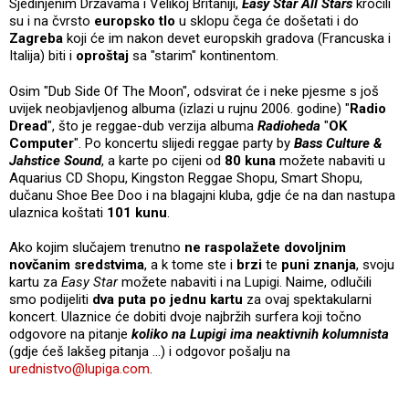
Sjedinjenim Državama i Velikoj Britaniji,
Easy Star All Stars
kročili
su i na čvrsto
europsko tlo
u sklopu čega će došetati i do
Zagreba
koji će im nakon devet europskih gradova (Francuska i
Italija) biti i
oproštaj
sa "starim" kontinentom.
Osim "Dub Side Of The Moon", odsvirat će i neke pjesme s još
uvijek neobjavljenog albuma (izlazi u rujnu 2006. godine) "
Radio
Dread
", što je reggae-dub verzija albuma
Radioheda
"
OK
Computer
". Po koncertu slijedi reggae party by
Bass Culture &
Jahstice Sound
, a karte po cijeni od
80 kuna
možete nabaviti u
Aquarius CD Shopu, Kingston Reggae Shopu, Smart Shopu,
dučanu Shoe Bee Doo i na blagajni kluba, gdje će na dan nastupa
ulaznica koštati
101 kunu
.
Ako kojim slučajem trenutno
ne raspolažete dovoljnim
novčanim sredstvima
, a k tome ste i
brzi
te
puni znanja
, svoju
kartu za
Easy Star
možete nabaviti i na Lupigi. Naime, odlučili
smo podijeliti
dva puta po jednu kartu
za ovaj spektakularni
koncert. Ulaznice će dobiti dvoje najbržih surfera koji točno
odgovore na pitanje
koliko na Lupigi ima neaktivnih kolumnista
(gdje ćeš lakšeg pitanja ...) i odgovor pošalju na
urednistvo@lupiga.com
.