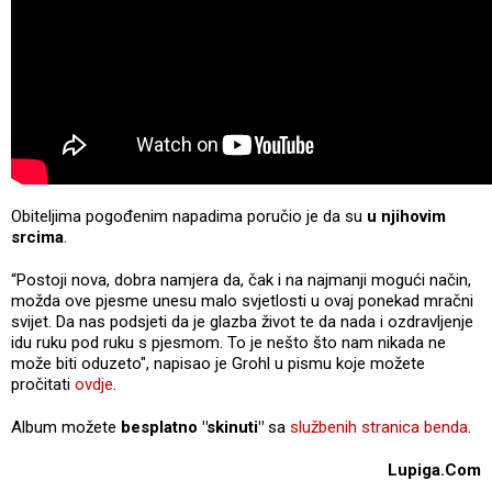
Obiteljima pogođenim napadima poručio je da su
u njihovim
srcima
.
“Postoji nova, dobra namjera da, čak i na najmanji mogući način,
možda ove pjesme unesu malo svjetlosti u ovaj ponekad mračni
svijet. Da nas podsjeti da je glazba život te da nada i ozdravljenje
idu ruku pod ruku s pjesmom. To je nešto što nam nikada ne
može biti oduzeto", napisao je Grohl u pismu koje možete
pročitati
ovdje
.
Album možete
besplatno "skinuti"
sa
službenih stranica benda
.
Lupiga.Com