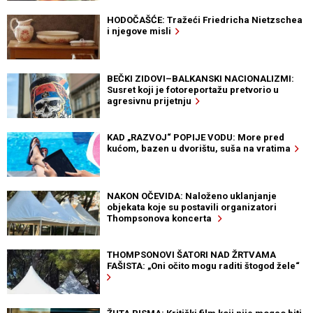
HODOČAŠĆE: Tražeći Friedricha Nietzschea
i njegove misli
BEČKI ZIDOVI–BALKANSKI NACIONALIZMI:
Susret koji je fotoreportažu pretvorio u
agresivnu prijetnju
KAD „RAZVOJ“ POPIJE VODU: More pred
kućom, bazen u dvorištu, suša na vratima
NAKON OČEVIDA: Naloženo uklanjanje
objekata koje su postavili organizatori
Thompsonova koncerta
THOMPSONOVI ŠATORI NAD ŽRTVAMA
FAŠISTA: „Oni očito mogu raditi štogod žele“