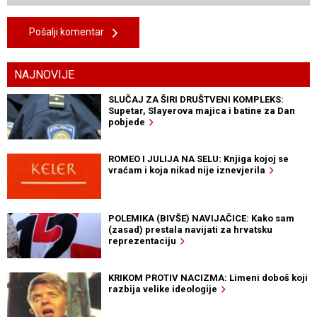
Pošalji komentar
NAJNOVIJE
SLUČAJ ZA ŠIRI DRUŠTVENI KOMPLEKS:
Supetar, Slayerova majica i batine za Dan
pobjede
ROMEO I JULIJA NA SELU: Knjiga kojoj se
vraćam i koja nikad nije iznevjerila
POLEMIKA (BIVŠE) NAVIJAČICE: Kako sam
(zasad) prestala navijati za hrvatsku
reprezentaciju
KRIKOM PROTIV NACIZMA: Limeni doboš koji
razbija velike ideologije