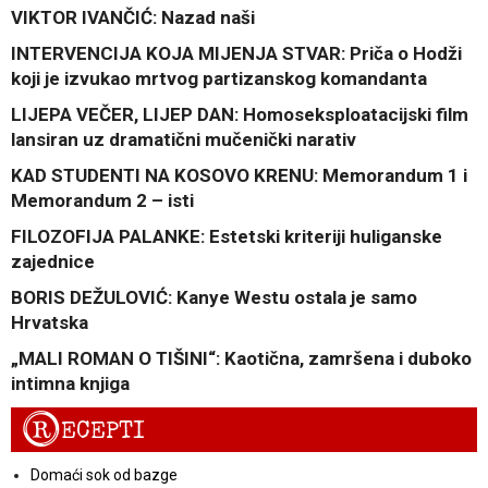
VIKTOR IVANČIĆ: Nazad naši
INTERVENCIJA KOJA MIJENJA STVAR: Priča o Hodži
koji je izvukao mrtvog partizanskog komandanta
LIJEPA VEČER, LIJEP DAN: Homoseksploatacijski film
lansiran uz dramatični mučenički narativ
KAD STUDENTI NA KOSOVO KRENU: Memorandum 1 i
Memorandum 2 – isti
FILOZOFIJA PALANKE: Estetski kriteriji huliganske
zajednice
BORIS DEŽULOVIĆ: Kanye Westu ostala je samo
Hrvatska
„MALI ROMAN O TIŠINI“: Kaotična, zamršena i duboko
intimna knjiga
R
ECEPTI
Domaći sok od bazge