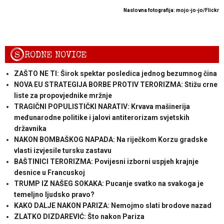
Naslovna fotografija: mojo-jo-jo/Flickr
S
RODNE NOVICE
ZAŠTO NE TI: Širok spektar posledica jednog bezumnog čina
NOVA EU STRATEGIJA BORBE PROTIV TERORIZMA: Stižu crne
liste za propovjednike mržnje
TRAGIČNI POPULISTIČKI NARATIV: Krvava mašinerija
međunarodne politike i jalovi antiterorizam svjetskih
državnika
NAKON BOMBAŠKOG NAPADA: Na riječkom Korzu gradske
vlasti izvjesile tursku zastavu
BAŠTINICI TERORIZMA: Povijesni izborni uspjeh krajnje
desnice u Francuskoj
TRUMP IZ NAŠEG SOKAKA: Pucanje svatko na svakoga je
temeljno ljudsko pravo?
KAKO DALJE NAKON PARIZA: Nemojmo slati brodove nazad
ZLATKO DIZDAREVIĆ: Što nakon Pariza