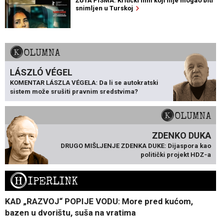
ŽUTA PISMA: Kritički film koji nije mogao biti
snimljen u Turskoj
KOLUMNA
LÁSZLÓ VÉGEL
KOMENTAR LÁSZLA VÉGELA: Da li se autokratski
sistem može srušiti pravnim sredstvima?
KOLUMNA
ZDENKO DUKA
DRUGO MIŠLJENJE ZDENKA DUKE: Dijaspora kao
politički projekt HDZ-a
H
IPERLINK
KAD „RAZVOJ“ POPIJE VODU: More pred kućom,
bazen u dvorištu, suša na vratima