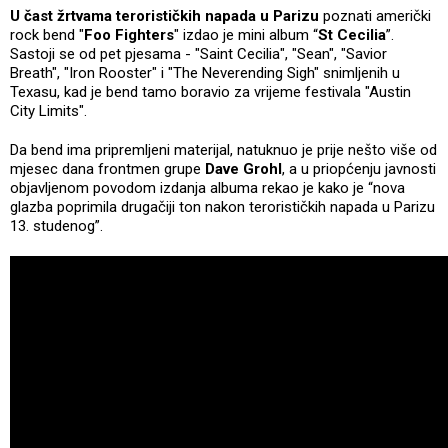
U čast žrtvama terorističkih napada u Parizu
poznati američki
rock bend "
Foo Fighters
" izdao je mini album “
St Cecilia
”.
Sastoji se od pet pjesama - "Saint Cecilia", "Sean", "Savior
Breath", "Iron Rooster" i "The Neverending Sigh" snimljenih u
Texasu, kad je bend tamo boravio za vrijeme festivala "Austin
City Limits".
Da bend ima pripremljeni materijal, natuknuo je prije nešto više od
mjesec dana frontmen grupe
Dave Grohl
, a u priopćenju javnosti
objavljenom povodom izdanja albuma rekao je kako je “nova
glazba poprimila drugačiji ton nakon terorističkih napada u Parizu
13. studenog”.