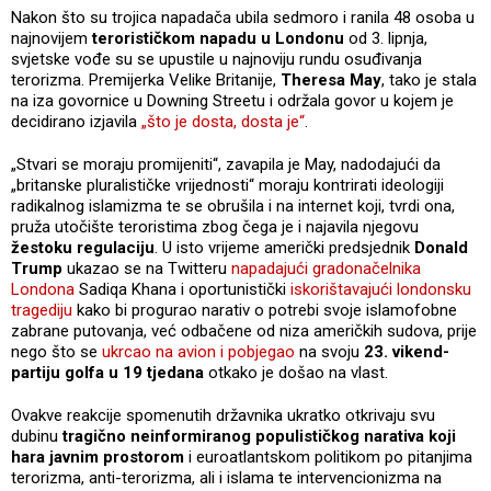
Nakon što su trojica napadača ubila sedmoro i ranila 48 osoba u
najnovijem
terorističkom napadu u Londonu
od 3. lipnja,
svjetske vođe su se upustile u najnoviju rundu osuđivanja
terorizma. Premijerka Velike Britanije,
Theresa May
, tako je stala
na iza govornice u Downing Streetu i održala govor u kojem je
decidirano izjavila
„što je dosta, dosta je“
.
„Stvari se moraju promijeniti“, zavapila je May, nadodajući da
„britanske pluralističke vrijednosti“ moraju kontrirati ideologiji
radikalnog islamizma te se obrušila i na internet koji, tvrdi ona,
pruža utočište teroristima zbog čega je i najavila njegovu
žestoku regulaciju
. U isto vrijeme američki predsjednik
Donald
Trump
ukazao se na Twitteru
napadajući gradonačelnika
Londona
Sadiqa Khana i oportunistički
iskorištavajući londonsku
tragediju
kako bi progurao narativ o potrebi svoje islamofobne
zabrane putovanja, već odbačene od niza američkih sudova, prije
nego što se
ukrcao na avion i pobjegao
na svoju
23. vikend-
partiju golfa u 19 tjedana
otkako je došao na vlast.
Ovakve reakcije spomenutih državnika ukratko otkrivaju svu
dubinu
tragično neinformiranog populističkog narativa koji
hara javnim prostorom
i euroatlantskom politikom po pitanjima
terorizma, anti-terorizma, ali i islama te intervencionizma na