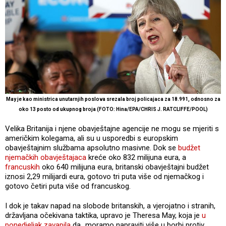
May je kao ministrica unutarnjih poslova srezala broj policajaca za 18.991, odnosno za
oko 13 posto od ukupnog broja (FOTO: Hina/EPA/CHRIS J. RATCLIFFE/POOL)
Velika Britanija i njene obavještajne agencije ne mogu se mjeriti s
američkim kolegama, ali su u usporedbi s europskim
obavještajnim službama apsolutno masivne. Dok se
budžet
njemačkih obavještajaca
kreće oko 832 milijuna eura, a
francuskih
oko 640 milijuna eura, britanski obavještajni budžet
iznosi 2,29 milijardi eura, gotovo tri puta više od njemačkog i
gotovo četiri puta više od francuskog.
I dok je takav napad na slobode britanskih, a vjerojatno i stranih,
državljana očekivana taktika, upravo je Theresa May, koja je
u
ponedjeljak zavapila
da „moramo napraviti više u borbi protiv