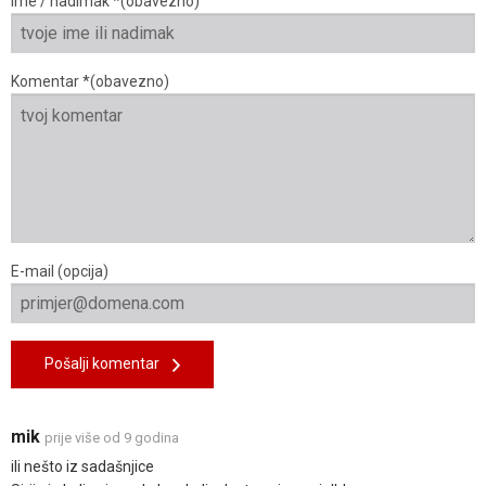
Ime / nadimak *(obavezno)
Komentar *(obavezno)
E-mail (opcija)
Pošalji komentar
mik
prije više od 9 godina
ili nešto iz sadašnjice