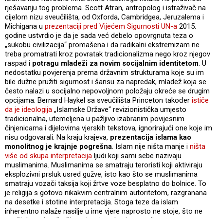
rješavanju tog problema. Scott Atran, antropolog i istraživač na
cijelom nizu sveučilišta, od Oxforda, Cambridgea, Jeruzalema i
Michigana u
prezentaciji pred Vijećem Sigurnosti UN-a
2015.
godine ustvrdio je da je sada već debelo opovrgnuta teza o
„sukobu civilizacija“ promašena i da radikalni ekstremizam ne
treba promatrati kroz povratak tradicionalizma nego kroz njegov
raspad i
potragu mladeži za novim socijalnim identitetom
. U
nedostatku povjerenja prema državnim strukturama koje su im
bile dužne pružiti sigurnost i šansu za napredak, mladež koja se
često nalazi u socijalno nepovoljnom položaju okreće se drugim
opcijama. Bernard Haykel sa sveučilišta Princeton također
ističe
da je ideologija
„Islamske Države“ revizionistička umjesto
tradicionalna, utemeljena u pažljivo izabranim povijesnim
činjenicama i dijelovima vjerskih tekstova, ignorirajući one koje im
nisu odgovarali. Na kraju krajeva,
prezentacija islama kao
monolitnog je krajnje pogrešna
. Islam nije ništa manje i
ništa
više od skupa interpretacija
ljudi koji sami sebe nazivaju
muslimanima. Muslimanima se smatraju teroristi koji aktiviraju
eksplozivni prsluk usred gužve, isto kao što se muslimanima
smatraju vozači taksija koji žrtve voze besplatno do bolnice. To
je religija s gotovo nikakvim centralnim autoritetom, razgranana
na desetke i stotine interpretacija. Stoga teze da islam
inherentno nalaže nasilje u ime vjere naprosto ne stoje, što ne