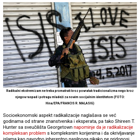
Radikalni ekstremizam ne treba promatrati kroz povratak tradicionalizma nego kroz
njegov raspad i potragu mladeži za novim socijalnim identitetom (FOTO:
Hina/EPA/FRANCIS R. MALASIG)
Socioekonomski aspekt radikalizacije naglašava se već
godinama od strane znanstvenika i eksperata, pa tako Shireen T.
Hunter sa sveučilišta Georgetown
napominje da je radikalizacije
kompleksan problem
s kompleksnim korijenima i da okrivljavanje
islama kao navodno inherentno nasilnoga nikako ne pridonosi