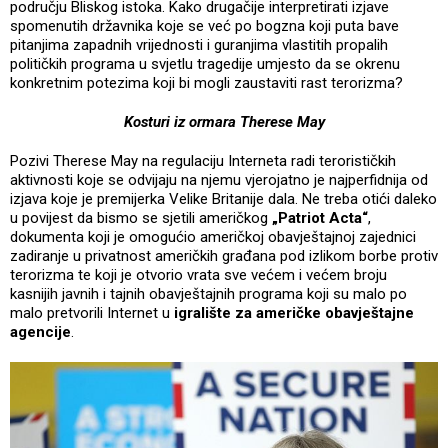
području Bliskog istoka. Kako drugačije interpretirati izjave
spomenutih državnika koje se već po bogzna koji puta bave
pitanjima zapadnih vrijednosti i guranjima vlastitih propalih
političkih programa u svjetlu tragedije umjesto da se okrenu
konkretnim potezima koji bi mogli zaustaviti rast terorizma?
Kosturi iz ormara Therese May
Pozivi Therese May na regulaciju Interneta radi terorističkih
aktivnosti koje se odvijaju na njemu vjerojatno je najperfidnija od
izjava koje je premijerka Velike Britanije dala. Ne treba otići daleko
u povijest da bismo se sjetili američkog
„Patriot Acta“
,
dokumenta koji je omogućio američkoj obavještajnoj zajednici
zadiranje u privatnost američkih građana pod izlikom borbe protiv
terorizma te koji je otvorio vrata sve većem i većem broju
kasnijih javnih i tajnih obavještajnih programa koji su malo po
malo pretvorili Internet u
igralište za američke obavještajne
agencije
.