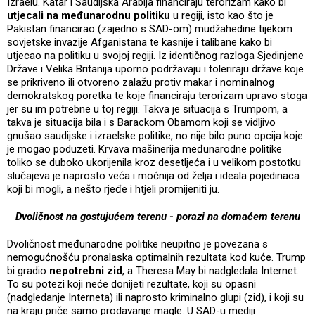
Izraelu. Katar i Saudijska Arabija financiraju terorizam kako bi
utjecali na međunarodnu politiku
u regiji, isto kao što je
Pakistan financirao (zajedno s SAD-om) mudžahedine tijekom
sovjetske invazije Afganistana te kasnije i talibane kako bi
utjecao na politiku u svojoj regiji. Iz identičnog razloga Sjedinjene
Države i Velika Britanija uporno podržavaju i toleriraju države koje
se prikriveno ili otvoreno zalažu protiv makar i nominalnog
demokratskog poretka te koje financiraju terorizam upravo stoga
jer su im potrebne u toj regiji. Takva je situacija s Trumpom, a
takva je situacija bila i s Barackom Obamom koji se vidljivo
gnušao saudijske i izraelske politike, no nije bilo puno opcija koje
je mogao poduzeti. Krvava mašinerija međunarodne politike
toliko se duboko ukorijenila kroz desetljeća i u velikom postotku
slučajeva je naprosto veća i moćnija od želja i ideala pojedinaca
koji bi mogli, a nešto rjeđe i htjeli promijeniti ju.
Dvoličnost na gostujućem terenu - porazi na domaćem terenu
Dvoličnost međunarodne politike neupitno je povezana s
nemogućnošću pronalaska optimalnih rezultata kod kuće. Trump
bi gradio
nepotrebni zid
, a Theresa May bi nadgledala Internet.
To su potezi koji neće donijeti rezultate, koji su opasni
(nadgledanje Interneta) ili naprosto kriminalno glupi (zid), i koji su
na kraju priče samo prodavanje magle. U SAD-u mediji