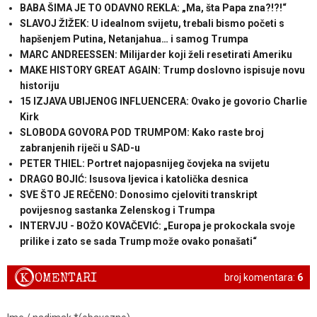
BABA ŠIMA JE TO ODAVNO REKLA: „Ma, šta Papa zna?!?!“
SLAVOJ ŽIŽEK: U idealnom svijetu, trebali bismo početi s
hapšenjem Putina, Netanjahua… i samog Trumpa
MARC ANDREESSEN: Milijarder koji želi resetirati Ameriku
MAKE HISTORY GREAT AGAIN: Trump doslovno ispisuje novu
historiju
15 IZJAVA UBIJENOG INFLUENCERA: Ovako je govorio Charlie
Kirk
SLOBODA GOVORA POD TRUMPOM: Kako raste broj
zabranjenih riječi u SAD-u
PETER THIEL: Portret najopasnijeg čovjeka na svijetu
DRAGO BOJIĆ: ​Isusova ljevica i katolička desnica
SVE ŠTO JE REČENO: Donosimo cjeloviti transkript
povijesnog sastanka Zelenskog i Trumpa
INTERVJU - BOŽO KOVAČEVIĆ: „Europa je prokockala svoje
prilike i zato se sada Trump može ovako ponašati“
K
OMENTARI
broj komentara:
6