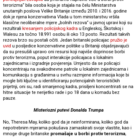
terorizma“ bila osoba koja je stajala na čelu Ministarstva
unutarnjih poslova Velike Britanije između 2010. i 2016. godine
dok je njena konzervativna Vlada u tom ministarstvu vršila
klasične neoliberalne mjere „bolnih rezova“ u javnoj upravi koji su
rezultirali
kresanjem policijskog kadra
u Engleskoj, Škotskoj i
Walesu za točno 18.991 osobu ili oko 13 posto. Rezultati takvih
rezova brzo su postali očiti. Jedan britanski policajac
pružio je
uvid
u posljedice konzervativne politike u Britaniji objašnjavajući
da su presušili upravo oni resursi koji najviše doprinose borbi
protiv terorizma, poput interakcije policajaca s lokalnim
zajednicama i izgradnje povjerenja. Umjesto da se policajci
koncentriraju na svakodnevne patrole u lokalnim zajednicama i
komunikaciju s građanima u svrhu razmjene informacija koje bi
mogle biti ključne u identificiranju potencijalnih terorističkih
prijetnji, oni su, radi smanjenog kadra, prisiljeni koncentrirati se na
hitne situacije te nerijetko rade i po 18 dana u komadu bez
pauze.
Misteriozni putevi Donalda Trumpa
No, Theresa May, koliko god da je neinformirana, koliko god da
nepotrebnim mjerama pokušava zamaskirati svoje vlastite, kao i
mnoge druge britanske
promašaje u borbi protiv terorizma
,