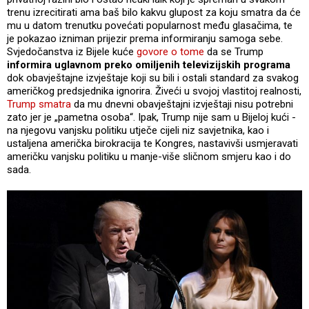
trenu izrecitirati ama baš bilo kakvu glupost za koju smatra da će
mu u datom trenutku povećati popularnost među glasačima, te
je pokazao izniman prijezir prema informiranju samoga sebe.
Svjedočanstva iz Bijele kuće
govore o tome
da se Trump
informira uglavnom preko omiljenih televizijskih programa
dok obavještajne izvještaje koji su bili i ostali standard za svakog
američkog predsjednika ignorira. Živeći u svojoj vlastitoj realnosti,
Trump smatra
da mu dnevni obavještajni izvještaji nisu potrebni
zato jer je „pametna osoba“. Ipak, Trump nije sam u Bijeloj kući -
na njegovu vanjsku politiku utječe cijeli niz savjetnika, kao i
ustaljena američka birokracija te Kongres, nastavivši usmjeravati
američku vanjsku politiku u manje-više sličnom smjeru kao i do
sada.