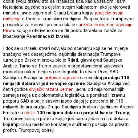
dobiti svoju državu što se Izraelaca tiče, kao uostalom i sam
Netanjahu zajedno sa cijelim svojim kabinetom, ako je vjerovati
ministru javne sigurnosti Giladu Erdanu koji je
podijelio svoje
mišljenje
o tome u izraelskim medijima. Šlag na tortu Trumpovog
prospekta za mirovni proces dala je i
anketa eminentne agencije
Pew
u kojoj je otkriveno da se 48 posto Izraelaca zalaže za
izbacivanje Palestinaca iz Izraela.
I dok se u Izraelu stvari odvijaju po scenariju koji se ne mijenja
značajno već desetljećima, najbitnija destinacija Trumpove
turneje po Bliskom istoku bio je
Rijad
, glavni grad Saudijske
Arabije. Tamo se Trump susreo s predstavnicima zaljevskih
monarhija nakon čega su se dogodile tri stvari. Prvo, SAD i
Saudijska Arabija su
potpisali ugovor
o američkoj
prodaju 110
milijardi dolara vrijedne vojne opreme
. Saudijska Arabija već
četiri godine
divljački razara Jemen
, jednu od najsiromašnijih
zemalja regije uz diplomatsku, logističku, a ponekad i izravnu
potporu SAD-a pa je sasvim jasno da joj je potrebno tih 110
milijardi dolara oružja. Drugo, Saudijska Arabija i Ujedinjeni Arapski
Emirati su
uložili
100 milijuna dolara u projekt Ivanke Trump
,
Trumpove kćeri, u potezu koji je još samo jedan u nizu dokaza
koji impliciraju neetično korištenje službenih pozicija za privatni
profit u Trumpovoj obitelji.