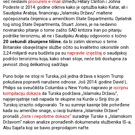
već neslavni
procureni e-mail
između Hillary Clinton i Johna
Podeste iz 2014. godine otkriva kako je optužba kako Katar, ali i
Saudijska Arabija, financiraju „Islamsku Državu“ maltene
općepoznata činjenica u američkom State Departmentu. Djelatnik
tog istog State Departmenta, Stuart Jones, je na nedavno
novinarsko pitanje o tome zašto SAD kritizira Iran po pitanju
podrške terorizmu, ali ne i Saudijsku Arabiju odgovorio s točno
20 sekundi zbunjene tišine
, da bi zatim skrenuo s teme.
Britanske obavještajne službe očito su kvalitetno iskoristile onih
2,24 milijardi eura budžeta pa su
napravile izvještaj
o saudijskoj
podršci terorizmu koja, kako stvari stoje, neće biti dostupna za
javnost zbog delikatnog sadržaja.
Puno bolje ne stoji ni Turska, još jedna država s kojom Trump
pokušava popraviti narušene odnose. Još 2014. godine David L.
Philips sa sveučilišta Columbia u New Yorku napravio je
iscrpnu
kompilaciju dokaza
da Turska podržava „Islamsku Državu“,
najvjerojatnije radi napada te skupine na Kurde u Siriji što je
Turskoj izrazito odgovaralo. Te su sumnje kasnije bile potvrđene
kada su američke snage, u raciji bunkera „Islamske Države“
pronašli
„čiste i nepobitne dokaze“
suradnje Turske s „Islamskom
Državom“ nakon analize pronađenih dokumenata službenika IS-a,
Abu Sajafa koji se bavio preprodajom nafte.