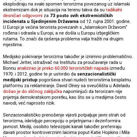
eksplodiraju na svaki spomen terorizma povezanog uz islamski
ekstremizam dok je situacija na terenu takva da su
radikalni
desničari odgovorni
za
73 posto svih ekstremističkih
incidenata u Sjedinjenim Državama
od 12. rujna 2001. godine.
U Europi je većina terorista povezanih s „Islamskom Državom“
rođena i odrasla u Europi, a ne došla u Europu izbjegličkim
rutama. To znači da rješenja problema valja tražiti na drugim
mjestima.
Medijsko pokrivanje terorizma također je iznimno problematično.
Michael Jetter, istraživač na Institutu za proučavanje rada u
Bonnu
analizirao je preko 60.000 terorističkih napada
između
1970. i 2012. godine te je ustvrdio da
senzacionalistički
medijski pristup
pogoršava stvari nudeći teroristima besplatnu
platformu za reklamiranje. David Olney sa sveučilišta u Adelaidu
došao je do sličnog zaključka
napominjući da terorizam nije
prijetnja demokratskom poretku, kao što se u medijima često
navodi, već naprosto rizik.
Senzacionalističko prenošenje vijesti potpaljuje javni strah od
terorizma, iskrivljuje percepciju o prijetnjama i dezinformira
javnost. Mediji, osobito televizijski kanali također preferiraju
davati prostor kontroverznim laicima poput Katie Hopkins i Mila