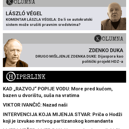
KOLUMNA
LÁSZLÓ VÉGEL
KOMENTAR LÁSZLA VÉGELA: Da li se autokratski
sistem može srušiti pravnim sredstvima?
KOLUMNA
ZDENKO DUKA
DRUGO MIŠLJENJE ZDENKA DUKE: Dijaspora kao
politički projekt HDZ-a
H
IPERLINK
KAD „RAZVOJ“ POPIJE VODU: More pred kućom,
bazen u dvorištu, suša na vratima
VIKTOR IVANČIĆ: Nazad naši
INTERVENCIJA KOJA MIJENJA STVAR: Priča o Hodži
koji je izvukao mrtvog partizanskog komandanta