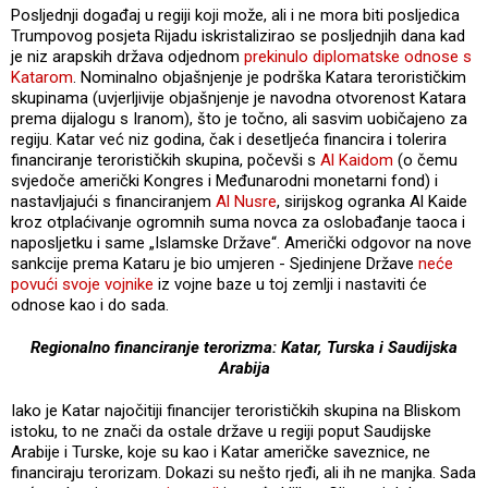
Posljednji događaj u regiji koji može, ali i ne mora biti posljedica
Trumpovog posjeta Rijadu iskristalizirao se posljednjih dana kad
je niz arapskih država odjednom
prekinulo diplomatske odnose s
Katarom
. Nominalno objašnjenje je podrška Katara terorističkim
skupinama (uvjerljivije objašnjenje je navodna otvorenost Katara
prema dijalogu s Iranom), što je točno, ali sasvim uobičajeno za
regiju. Katar već niz godina, čak i desetljeća financira i tolerira
financiranje terorističkih skupina, počevši s
Al Kaidom
(o čemu
svjedoče američki Kongres i Međunarodni monetarni fond) i
nastavljajući s financiranjem
Al Nusre
, sirijskog ogranka Al Kaide
kroz otplaćivanje ogromnih suma novca za oslobađanje taoca i
naposljetku i same „Islamske Države“. Američki odgovor na nove
sankcije prema Kataru je bio umjeren - Sjedinjene Države
neće
povući svoje vojnike
iz vojne baze u toj zemlji i nastaviti će
odnose kao i do sada.
Regionalno financiranje terorizma: Katar, Turska i Saudijska
Arabija
Iako je Katar najočitiji financijer terorističkih skupina na Bliskom
istoku, to ne znači da ostale države u regiji poput Saudijske
Arabije i Turske, koje su kao i Katar američke saveznice, ne
financiraju terorizam. Dokazi su nešto rjeđi, ali ih ne manjka. Sada