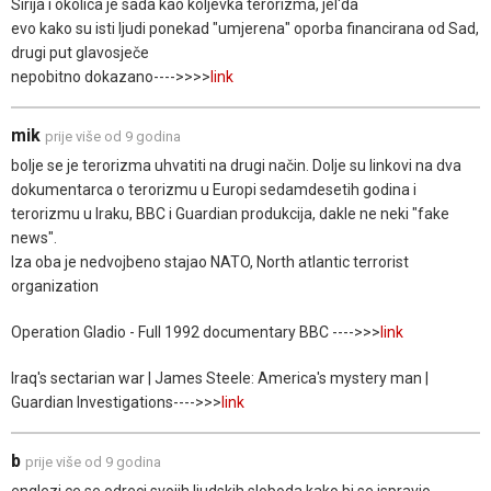
Sirija i okolica je sada kao koljevka terorizma, jel'da
evo kako su isti ljudi ponekad "umjerena" oporba financirana od Sad,
drugi put glavosječe
nepobitno dokazano---->>>>
link
mik
prije više od 9 godina
bolje se je terorizma uhvatiti na drugi način. Dolje su linkovi na dva
dokumentarca o terorizmu u Europi sedamdesetih godina i
terorizmu u Iraku, BBC i Guardian produkcija, dakle ne neki "fake
news".
Iza oba je nedvojbeno stajao NATO, North atlantic terrorist
organization
Operation Gladio - Full 1992 documentary BBC ---->>>
link
Iraq's sectarian war | James Steele: America's mystery man |
Guardian Investigations---->>>
link
b
prije više od 9 godina
englezi ce se odreci svojih ljudskih sloboda kako bi se ispravio