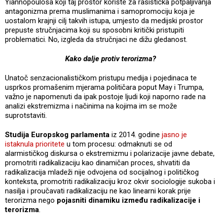
Yiannopoulosa koji taj prostor koriste za rasistička potpaljivanja
antagonizma prema muslimanima i samopromociju koja je
uostalom krajnji cilj takvih istupa, umjesto da medijski prostor
prepuste stručnjacima koji su sposobni kritički pristupiti
problematici. No, izgleda da stručnjaci ne dižu gledanost.
Kako dalje protiv terorizma?
Unatoč senzacionalističkom pristupu medija i pojedinaca te
usprkos promašenim mjerama političara poput May i Trumpa,
važno je napomenuti da ipak postoje ljudi koji naporno rade na
analizi ekstremizma i načinima na kojima im se može
suprotstaviti.
Studija Europskog parlamenta
iz 2014. godine
jasno je
istaknula prioritete
u tom procesu: odmaknuti se od
alarmističkog diskursa o ekstremizmu i polarizacije javne debate,
promotriti radikalizaciju kao dinamičan proces, shvatiti da
radikalizacija mladeži nije odvojena od socijalnog i političkog
konteksta, promotriti radikalizaciju kroz okvir sociologije sukoba i
nasilja i proučavati radikalizaciju ne kao linearni korak prije
terorizma nego
pojasniti dinamiku između radikalizacije i
terorizma
.