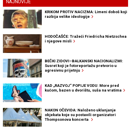
NAJNOVIJE
KRIKOM PROTIV NACIZMA: Limeni doboš koji
razbija velike ideologije
HODOČAŠĆE: Tražeći Friedricha Nietzschea
i njegove misli
BEČKI ZIDOVI–BALKANSKI NACIONALIZMI:
Susret koji je fotoreportažu pretvorio u
agresivnu prijetnju
KAD „RAZVOJ“ POPIJE VODU: More pred
kućom, bazen u dvorištu, suša na vratima
NAKON OČEVIDA: Naloženo uklanjanje
objekata koje su postavili organizatori
Thompsonova koncerta