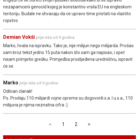
nezapamceni genocid kojeg je konstantno vrsila EU na engleskom
teritoriju. Budale ne shvacaju da ce upravo time pristati na vlastito
ropstvo
Demian Vokši
prije više od 9 godina
Marko, hvala na ispravku. Tako je, nije milijun nego milijarda. Prošao
sam kroz tekst jedno 15 puta nakon što sam ga napisao, i opet
nisam primjetio grešku. Primjedba proslijeđena uredništvu, ispravit
će se.
Marko
prije više od 9 godina
Odlican clanak!
P.s. Prodaju 110 milijardi vojne opreme su dogovorili s.a. I u.s.a., 110
milijuna je njima neznatna cifra :).
<
1
2
>