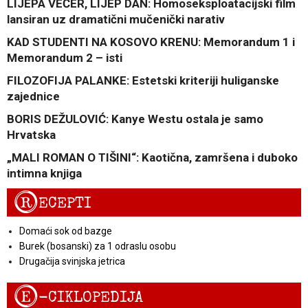
LIJEPA VEČER, LIJEP DAN: Homoseksploatacijski film
lansiran uz dramatični mučenički narativ
KAD STUDENTI NA KOSOVO KRENU: Memorandum 1 i
Memorandum 2 – isti
FILOZOFIJA PALANKE: Estetski kriteriji huliganske
zajednice
BORIS DEŽULOVIĆ: Kanye Westu ostala je samo
Hrvatska
„MALI ROMAN O TIŠINI“: Kaotična, zamršena i duboko
intimna knjiga
R
ECEPTI
Domaći sok od bazge
Burek (bosanski) za 1 odraslu osobu
Drugačija svinjska jetrica
E
-CIKLOPEDIJA