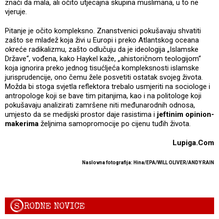
znači da mala, ali očito utjecajna skupina muslimana, u to ne
vjeruje.
Pitanje je očito kompleksno. Znanstvenici pokušavaju shvatiti
zašto se mladež koja živi u Europi i preko Atlantskog oceana
okreće radikalizmu, zašto odlučuju da je ideologija „Islamske
Države“, vođena, kako Haykel kaže, „ahistoričnom teologijom“
koja ignorira preko jednog tisućljeća kompleksnosti islamske
jurisprudencije, ono čemu žele posvetiti ostatak svojeg života.
Možda bi stoga svjetla reflektora trebalo usmjeriti na sociologe i
antropologe koji se bave tim pitanjima, kao i na politologe koji
pokušavaju analizirati zamršene niti međunarodnih odnosa,
umjesto da se medijski prostor daje rasistima i
jeftinim opinion-
makerima
željnima samopromocije po cijenu tuđih života.
Lupiga.Com
Naslovna fotografija: Hina/
EPA/WILL OLIVER/ANDY RAIN
S
RODNE NOVICE