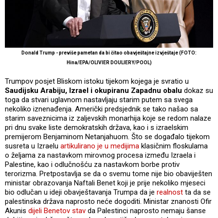
Donald Trump - previše pametan da bi čitao obavještajne izvještaje (FOTO:
Hina/EPA/OLIVIER DOULIERY/POOL)
Trumpov posjet Bliskom istoku tijekom kojega je svratio u
Saudijsku Arabiju, Izrael i okupiranu Zapadnu obalu
dokaz su
toga da stvari uglavnom nastavljaju starim putem sa svega
nekoliko iznenađenja. Američki predsjednik se tako našao sa
starim saveznicima iz zaljevskih monarhija koje se redom nalaze
pri dnu svake liste demokratskih država, kao i s izraelskim
premijerom Benjaminom Netanjahuom. Što se događalo tijekom
susreta u Izraelu
artikulirano je u medijima
klasičnim floskulama
o željama za nastavkom mirovnog procesa između Izraela i
Palestine, kao i odlučnošću za nastavkom borbe protiv
terorizma. Pretpostavlja se da o svemu tome nije bio obaviješten
ministar obrazovanja Naftali Benet koji je prije nekoliko mjeseci
bio odlučan u ideji obavještavanja Trumpa da je
realnost
ta da se
palestinska država naprosto neće dogoditi. Ministar znanosti Ofir
Akunis
dijeli Benetov stav
da Palestinci naprosto nemaju šanse