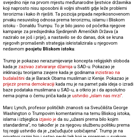
svejedno nije na prvom mjestu međunarodne ljestvice državnika
koji naprosto nisu sposobni ili voljni shvatiti gdje leže problemi
terorizma i kako ih riješiti. Ta pozicija pripada neprikosnovenom
prvaku nesuvislog odnosa prema terorizmu, islamu i Bliskom
istoku - Donaldu Trumpu. To je bilo jasno od početka njegove
kampanje za predsjednika Sjedinjenih Američkih Država (a
naziralo se još i prije), a nastavilo se do danas, dok se kruna
njegovih promašenih strategija iskristalizirala u njegovom
nedavnom
posjetu Bliskom istoku
.
Trump je pokazao nerazumijevanje koncepta religijskih sloboda
kada je
zazivao zatvaranje džamija
u SAD-u. Pokazao je
inklinaciju teorijama zavjere kada je godinama
inzistirao na
budalaštini
da je Barack Obama musliman iz Kenije. Pokazao je
prijezir prema demokraciji
kada mu je na pamet pala ideja o izradi
baze podataka muslimana u SAD-u, a otkrio je i da apsolutno
nema pojma o čemu priča kada je
ustvrdio „islam nas mrzi“
.
Marc Lynch, profesor političkih znanosti sa Sveučilišta George
Washington o Trumpovim komentarima na temu Bliskog istoka,
islama i izbjeglica
izjavio je
da su „užasni prema bilo kojim
standardima“, no također je za njegovu službenu politiku prema
toj regiji ustvrdio da je „začuđujuće uobičajena“. Trump je na
privatnoj razini bio i ostao neuki laik koji je spreman u svakom