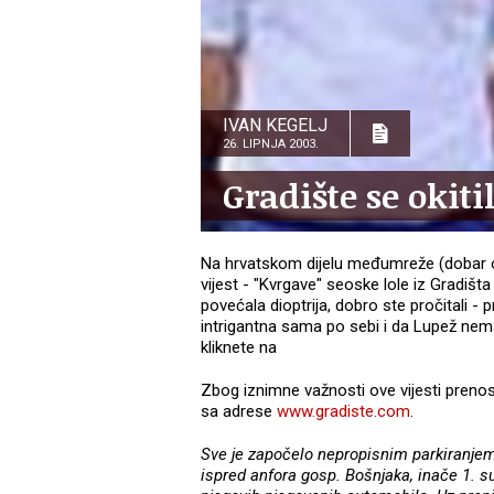
IVAN KEGELJ
26. LIPNJA 2003.
Gradište se okit
Na hrvatskom dijelu međumreže (dobar o
vijest - "Kvrgave" seoske lole iz Gradišt
povećala dioptrija, dobro ste pročitali - 
intrigantna sama po sebi i da Lupež nema 
kliknete na
Zbog iznimne važnosti ove vijesti prenosi
sa adrese
www.gradiste.com
.
Sve je započelo nepropisnim parkiranjem
ispred anfora gosp. Bošnjaka, inače 1. s