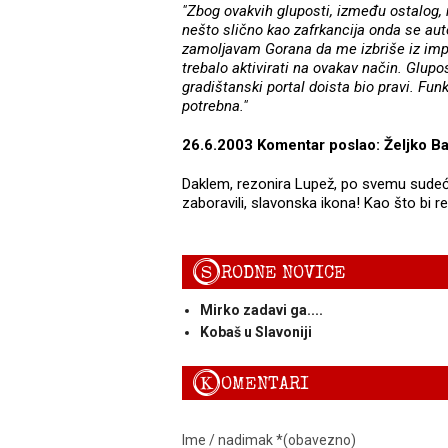
"Zbog ovakvih gluposti, između ostalog, 
nešto slično kao zafrkancija onda se auto
zamoljavam Gorana da me izbriše iz imp
trebalo aktivirati na ovakav način. Glupost
gradištanski portal doista bio pravi. Funk
potrebna."
26.6.2003 Komentar poslao: Željko Ba
Daklem, rezonira Lupež, po svemu sudeći 
zaboravili, slavonska ikona! Kao što bi re
S
RODNE NOVICE
Mirko zadavi ga....
Kobaš u Slavoniji
K
OMENTARI
Ime / nadimak *(obavezno)