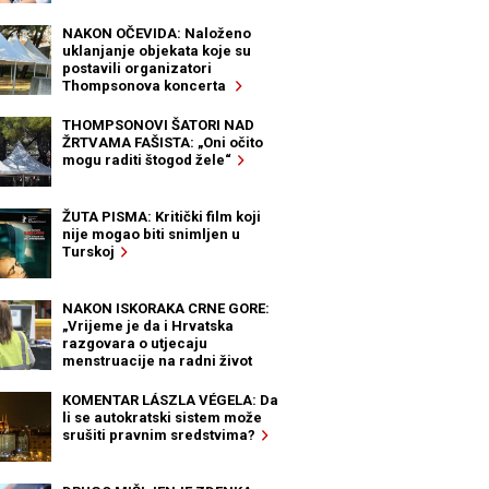
NAKON OČEVIDA: Naloženo
uklanjanje objekata koje su
postavili organizatori
Thompsonova koncerta
THOMPSONOVI ŠATORI NAD
ŽRTVAMA FAŠISTA: „Oni očito
mogu raditi štogod žele“
ŽUTA PISMA: Kritički film koji
nije mogao biti snimljen u
Turskoj
NAKON ISKORAKA CRNE GORE:
„Vrijeme je da i Hrvatska
razgovara o utjecaju
menstruacije na radni život
žena“
KOMENTAR LÁSZLA VÉGELA: Da
li se autokratski sistem može
srušiti pravnim sredstvima?