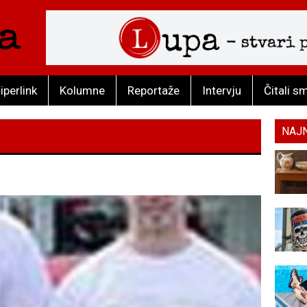
iperlink
Kolumne
Reportaže
Intervju
Čitali s
NAJ