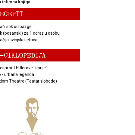
 intimna knjiga
ECEPTI
ći sok od bazge
k (bosanski) za 1 odraslu osobu
čija svinjska jetrica
-CIKLOPEDIJA
esni put Hitlerove 'klonje'
 - urbana legenda
dom Theatre (Teatar slobode)