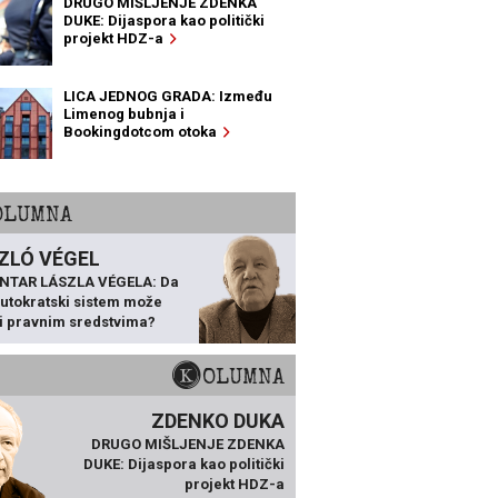
DRUGO MIŠLJENJE ZDENKA
DUKE: Dijaspora kao politički
projekt HDZ-a
LICA JEDNOG GRADA: Između
Limenog bubnja i
Bookingdotcom otoka
KOLUMNA
ZLÓ VÉGEL
NTAR LÁSZLA VÉGELA: Da
 autokratski sistem može
ti pravnim sredstvima?
KOLUMNA
ZDENKO DUKA
DRUGO MIŠLJENJE ZDENKA
DUKE: Dijaspora kao politički
projekt HDZ-a