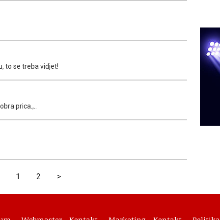
 to se treba vidjet!
bra prica.,..
1
2
>
sum
Webmaster - Kontakt
Marketing - Kontakt
Politika