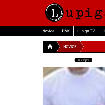
Novice
D&K
Lupiga TV
H
NOVICE