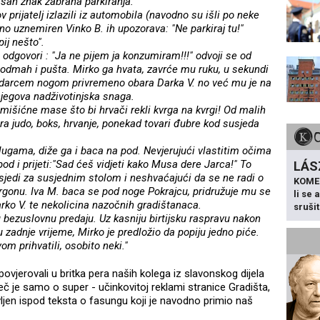
isan znak zabrana parkiranja.
v prijatelj izlazili iz automobila (navodno su išli po neke
no uznemiren Vinko B. ih upozorava: "Ne parkiraj tu!"
ij nešto".
 odgovori : "Ja ne pijem ja konzumiram!!!" odvoji se od
a odmah i pušta. Mirko ga hvata, zavrće mu ruku, u sekundi
 udarcem nogom privremeno obara Darka V. no već mu je na
njegova nadživotinjska snaga.
 mišićne mase što bi hrvači rekli kvrga na kvrgi! Od malih
ra judo, boks, hrvanje, ponekad tovari đubre kod susjeda
lugama, diže ga i baca na pod. Nevjerujući vlastitim očima
 pod i prijeti:"Sad ćeš vidjeti kako Musa dere Jarca!" To
LÁS
 sjedi za susjednim stolom i neshvaćajući da se ne radi o
KOME
žargonu. Iva M. baca se pod noge Pokrajcu, pridružuje mu se
li se
Darko V. te nekolicina nazočnih gradištanaca.
sruši
su bezuslovnu predaju. Uz kasniju birtijsku raspravu nakon
 zadnje vrijeme, Mirko je predložio da popiju jedno piće.
m prihvatili, osobito neki."
ovjerovali u britka pera naših kolega iz slavonskog dijela
ječ je samo o super - učinkovitoj reklami stranice Gradišta,
ljen ispod teksta o fasungu koji je navodno primio naš