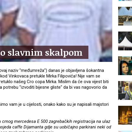
ilo slavnim skalpom
vaj naziv "međumreža") danas je objavljena šokantna
a kod Vinkovaca pretukle Mirka Filipovića! Nije vam se
pretuklo našeg Cro copa Mirka. Mislim da će ova vijest biti
potrebu "izvoditi bijesne gliste" da bi vas nagovorio da
mo vam je u cijelosti, onako kako su je napisali majstori
 crnog mercedesa E 500 zagrebačkih registracija na ulaz
usjeda caffe Dijamanta gdje su uobičajno parkirani neki od