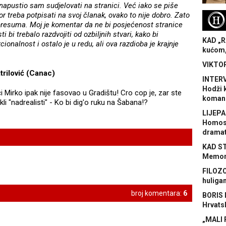
napustio sam sudjelovati na stranici. Već iako se piše
r treba potpisati na svoj članak, ovako to nije dobro. Zato
H
resuma. Moj je komentar da ne bi posjećenost stranice
i bi trebalo razdvojiti od ozbiljnih stvari, kako bi
KAD „R
cionalnost i ostalo je u redu, ali ova razdioba je krajnje
kućom,
VIKTOR
trilović (Canac)
INTERV
Hodži 
Mirko ipak nije fasovao u Gradištu! Cro cop je, zar ste
koman
kli "nadrealisti" - Ko bi dig'o ruku na Šabana!?
LIJEPA
Homose
dramat
KAD S
Memora
FILOZO
huliga
broj komentara:
6
BORIS 
Hrvats
„MALI 