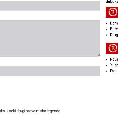
duboko
R
Doma
Bure
Druga
E
Povij
Yugo
Free
nko ili neki drugi bravo misko legendo