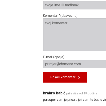
Komentar *(obavezno)
E-mail (opcija)
Pošalji komentar
hrabro babić
prije više od 19 godina
pa super vam je prica a jeli vam to babic vi