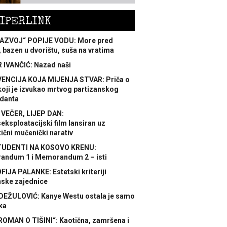
IPERLINK
AZVOJ“ POPIJE VODU: More pred
 bazen u dvorištu, suša na vratima
 IVANČIĆ: Nazad naši
ENCIJA KOJA MIJENJA STVAR: Priča o
koji je izvukao mrtvog partizanskog
danta
 VEČER, LIJEP DAN:
ksploatacijski film lansiran uz
ični mučenički narativ
TUDENTI NA KOSOVO KRENU:
ndum 1 i Memorandum 2 – isti
FIJA PALANKE: Estetski kriteriji
nske zajednice
DEŽULOVIĆ: Kanye Westu ostala je samo
ka
ROMAN O TIŠINI“: Kaotična, zamršena i