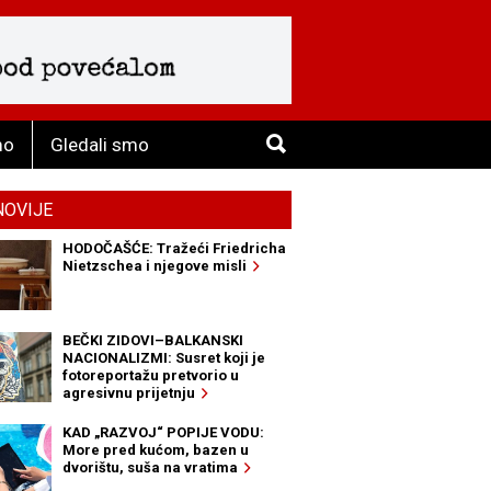
mo
Gledali smo
NOVIJE
HODOČAŠĆE: Tražeći Friedricha
Nietzschea i njegove misli
BEČKI ZIDOVI–BALKANSKI
NACIONALIZMI: Susret koji je
fotoreportažu pretvorio u
agresivnu prijetnju
KAD „RAZVOJ“ POPIJE VODU:
More pred kućom, bazen u
dvorištu, suša na vratima