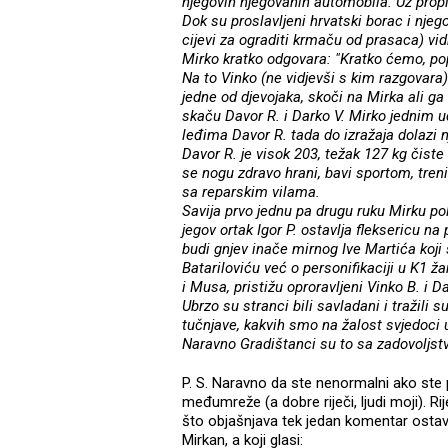
njegovih njegovanih automobila. Uz prop
Dok su proslavljeni hrvatski borac i njego
cijevi za ograditi krmaču od prasaca) vid
Mirko kratko odgovara: "Kratko ćemo, pop
Na to Vinko (ne vidjevši s kim razgovara)
jedne od djevojaka, skoči na Mirka ali g
skaču Davor R. i Darko V. Mirko jednim
leđima Davor R. tada do izražaja dolazi 
Davor R. je visok 203, težak 127 kg čiste
se nogu zdravo hrani, bavi sportom, treni
sa reparskim vilama.
Savija prvo jednu pa drugu ruku Mirku po
jegov ortak Igor P. ostavlja fleksericu na
budi gnjev inače mirnog Ive Martića koji
Batariloviću već o personifikaciji u K1 
i Musa, pristižu oproravljeni Vinko B. i 
Ubrzo su stranci bili savladani i tražili 
tučnjave, kakvih smo na žalost svjedoci u
Naravno Gradištanci su to sa zadovoljstvo
P. S. Naravno da ste nenormalni ako ste p
međumreže (a dobre riječi, ljudi moji). Ri
što objašnjava tek jedan komentar ostav
Mirkan, a koji glasi: