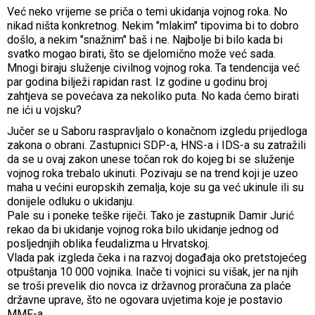
Već neko vrijeme se priča o temi ukidanja vojnog roka. No
nikad ništa konkretnog. Nekim "mlakim" tipovima bi to dobro
došlo, a nekim "snažnim" baš i ne. Najbolje bi bilo kada bi
svatko mogao birati, što se djelomično može već sada.
Mnogi biraju služenje civilnog vojnog roka. Ta tendencija već
par godina bilježi rapidan rast. Iz godine u godinu broj
zahtjeva se povećava za nekoliko puta. No kada ćemo birati
ne ići u vojsku?
Jučer se u Saboru raspravljalo o konačnom izgledu prijedloga
zakona o obrani. Zastupnici SDP-a, HNS-a i IDS-a su zatražili
da se u ovaj zakon unese točan rok do kojeg bi se služenje
vojnog roka trebalo ukinuti. Pozivaju se na trend koji je uzeo
maha u većini europskih zemalja, koje su ga već ukinule ili su
donijele odluku o ukidanju.
Pale su i poneke teške riječi. Tako je zastupnik Damir Jurić
rekao da bi ukidanje vojnog roka bilo ukidanje jednog od
posljednjih oblika feudalizma u Hrvatskoj.
Vlada pak izgleda čeka i na razvoj događaja oko pretstojećeg
otpuštanja 10 000 vojnika. Inače ti vojnici su višak, jer na njih
se troši prevelik dio novca iz državnog proračuna za plaće
državne uprave, što ne ogovara uvjetima koje je postavio
MMF-a.