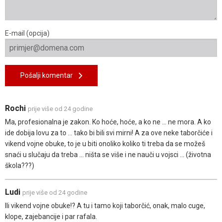
E-mail (opcija)
Pošalji komentar
Rochi
prije više od 24 godine
Ma, profesionalna je zakon. Ko hoće, hoće, a ko ne ... ne mora. A ko
ide dobija lovu za to ... tako bi bili svi mirni! A za ove neke taborčiće i
vikend vojne obuke, to je u biti onoliko koliko ti treba da se možeš
snaći u slučaju da treba ... ništa se više i ne nauči u vojsci ... (životna
škola???)
Ludi
prije više od 24 godine
Ili vikend vojne obuke!? A tu i tamo koji taborčić, onak, malo cuge,
klope, zajebancije i par rafala.