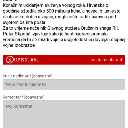
Konačnim ukidanjem služenja vojnog roka, Hrvatska bi
godišnje uštedila oko 500 milijuna kuna, a novaci bi umjesto
da ih netko dribla u vojsci, mogli nešto raditi, naravno pod
uvjetom da ima posla.
Za to vrijeme načelnik Glavnog stožera Oružanih snaga RH,
Petar Stipetić izjavljuje kako je šest mjeseci premalo
vremena da bi se mladi vojnici uspjeli dostići dovoljan stupanj
vojne izobrazbe.
K
OMENTARI
broj komentara:
4
Ime / nadimak *(obavezno)
Komentar *(obavezno)