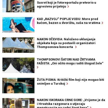
Susret koji je fotoreportažu pretvorio u
agresivnu prijetnju
KAD „RAZVOJ“ POPIJE VODU: More pred
kućom, bazen u dvorištu, suša na vratima
NAKON OČEVIDA: Naloženo uklanjanje
objekata koje su postavili organizatori
Thompsonova koncerta
THOMPSONOVI ŠATORI NAD ŽRTVAMA
FAŠISTA: „Oni očito mogu raditi štogod žele“
ŽUTA PISMA: Kritički film koji nije mogao biti
snimljen u Turskoj
NAKON ISKORAKA CRNE GORE: „Vrijeme je da
i Hrvatska razgovara o utjecaju
menstruacije na radni život žena“