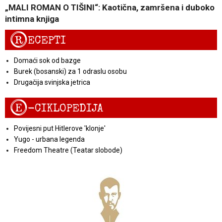
„MALI ROMAN O TIŠINI“: Kaotična, zamršena i duboko
intimna knjiga
R
ECEPTI
Domaći sok od bazge
Burek (bosanski) za 1 odraslu osobu
Drugačija svinjska jetrica
E
-CIKLOPEDIJA
Povijesni put Hitlerove 'klonje'
Yugo - urbana legenda
Freedom Theatre (Teatar slobode)