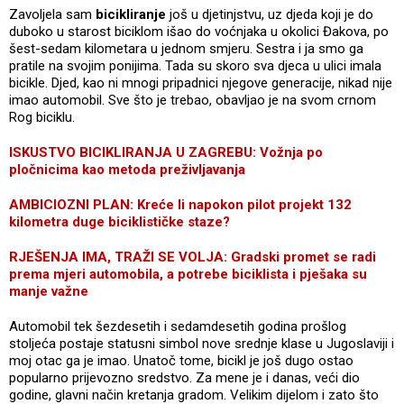
Zavoljela sam
bicikliranje
još u djetinjstvu, uz djeda koji je do
duboko u starost biciklom išao do voćnjaka u okolici Đakova, po
šest-sedam kilometara u jednom smjeru. Sestra i ja smo ga
pratile na svojim ponijima. Tada su skoro sva djeca u ulici imala
bicikle. Djed, kao ni mnogi pripadnici njegove generacije, nikad nije
imao automobil. Sve što je trebao, obavljao je na svom crnom
Rog biciklu.
ISKUSTVO BICIKLIRANJA U ZAGREBU: Vožnja po
pločnicima kao metoda preživljavanja
AMBICIOZNI PLAN: Kreće li napokon pilot projekt 132
kilometra duge biciklističke staze?
RJEŠENJA IMA, TRAŽI SE VOLJA: Gradski promet se radi
prema mjeri automobila, a potrebe biciklista i pješaka su
manje važne
Automobil tek šezdesetih i sedamdesetih godina prošlog
stoljeća postaje statusni simbol nove srednje klase u Jugoslaviji i
moj otac ga je imao. Unatoč tome, bicikl je još dugo ostao
popularno prijevozno sredstvo. Za mene je i danas, veći dio
godine, glavni način kretanja gradom. Velikim dijelom i zato što