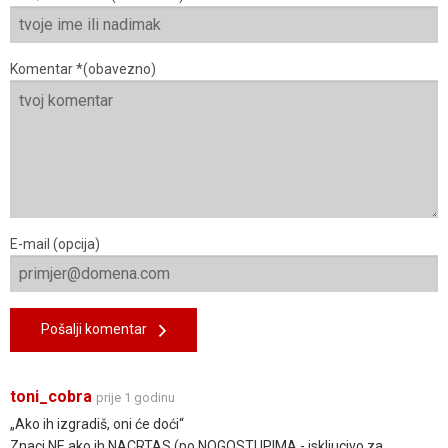
Komentar *(obavezno)
E-mail (opcija)
Pošalji komentar
toni_cobra
prije 1 godinu
„Ako ih izgradiš, oni će doći“
Znaci NE ako ih NACRTAS (po NOGOSTUPIMA - iskljucivo za