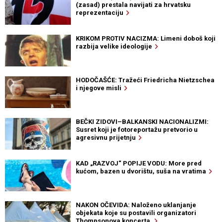
(zasad) prestala navijati za hrvatsku
reprezentaciju
KRIKOM PROTIV NACIZMA: Limeni doboš koji
razbija velike ideologije
HODOČAŠĆE: Tražeći Friedricha Nietzschea
i njegove misli
BEČKI ZIDOVI–BALKANSKI NACIONALIZMI:
Susret koji je fotoreportažu pretvorio u
agresivnu prijetnju
KAD „RAZVOJ“ POPIJE VODU: More pred
kućom, bazen u dvorištu, suša na vratima
NAKON OČEVIDA: Naloženo uklanjanje
objekata koje su postavili organizatori
Thompsonova koncerta