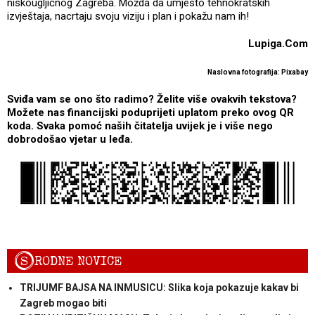
niskougljičnog Zagreba. Možda da umjesto tehnokratskih
izvještaja, nacrtaju svoju viziju i plan i pokažu nam ih!
Lupiga.Com
Naslovna fotografija: Pixabay
Sviđa vam se ono što radimo? Želite više ovakvih tekstova?
Možete nas financijski poduprijeti uplatom preko ovog QR
koda. Svaka pomoć naših čitatelja uvijek je i više nego
dobrodošao vjetar u leđa.
S
RODNE NOVICE
TRIJUMF BAJSA NA INMUSICU: Slika koja pokazuje kakav bi
Zagreb mogao biti