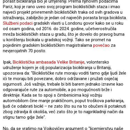
porast bicikliranja bio je umjereniji. Prema njihovim podacima
Pariz, koji je rano uveo svoj program biciklističkih staza i imao
najveći projekt privremenih biciklističkih traka od svih gradova u
istraživanju, zabilježio je jedan od najvećih porasta broja biciklista.
Službeni podaci
gradskih vlasti u Londonu govor kako se u roku
od osam godina, od 2016. do 2024. godine, učetverostručila
mreža biciklističkih staza u gradu, što je dovelo do pravog buma
u korištenju bicikala u gradskoj vožnji. Tako se promet na
pojedinim gradskim biciklističkim magistralama
povećao
za
nevjerojatnih 70 posto.
Ipak,
Biciklistička ambasada Velike Britanije
, volontersko
udruženje kojem je cilj popularizacija bicikliranja u Britaniji,
upozorava da: "Biciklističke rute moraju voditi tamo gdje ljudi žele
ići te moraju biti povezane, dobro održavane i pružati osjećaj
sigurnosti. Još važnije, trebale bi biti barem jednako izravne kao
odgovarajuće rute za automobile, a po mogućnosti brže i
direktnije. Kada se to spoji s čimbenicima koji vožnju
automobilom čine manje praktičnom, poput troškova parkiranja,
ljudi će odabrati bicikl – ne zato što su na to obučeni ili potaknuti
zbog zdravlja ili okoliša, već zato što je to najprikladniji način da
stignu tamo gdje žele".
No, da se vratimo na Vojkovićev argument o "licemjerstvu naše