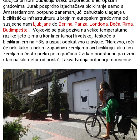
Obojica pri tom odbacuju svaku usporedbu s europskim
gradovima. Jurak posprdno izjednačava bicikliranje samo s
Amsterdamom, potpuno zanemarujući zahuktalo ulaganje u
biciklističku infrastrukturu u brojnim europskim gradovima od
susjedne nam
Ljubljane
do
Berlina
,
Pariza
,
Londona
,
Beča
,
Rima
,
Budimpešte
... Vojković se pak poziva na velike temperaturne
razlike ljeto-zima u kontinentalnoj Hrvatskoj, teškoće s
bicikliranjem na +35, a usput odokativno izjavljuje: "Naravno, reći
će neki kako u nekim zapadnim zemljama svi bicikliraju, ali u tim
zemljama često preko pola građana živi kao podstanari pa uzmu
stan na kilometar od posla". Takva tvrdnja potpuni je nonsense.