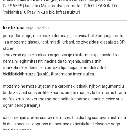
PJESAKE!!!) kao sto i Ministarstvo prometa... PROTUZAKONITO
"reklamira" u Pravilniku o bic. infrastrukturi
kretetusa
prije 1 godinu
primjedbe stoje, no clanak zderaca pljeskavica bolje pogadja metu:
-za mozemo glasaju lepi, mladi i urbani. ex zivozidasi glasaju za DP i
slicne
-mozemo djeluje u okviru organizacije i sistema koji je nasledio i
nema ni legitimitet niti nacina da to mjenja, osim sitnih
marketinsko/ideoloskih poteza tipa bojanje neadekvatnih
biciklistickih staza (jurak) , ili promjena imena ulica.
mozemo ne moze utjecati na karbonski otisak, njihovi argumenti u
borbi za vlast su everi litle kaunts, birajte manje zlo te mi smo brana
od fasizma. proverene metode politicke borbe globalne levice vrlo
ogranicenog trajanja.
da bi menjao stetan sustav ne mozes biti dio tog sustava. mislim da
bi dali znacajniji doprinos da nastave aktivisticko djelovanje nego