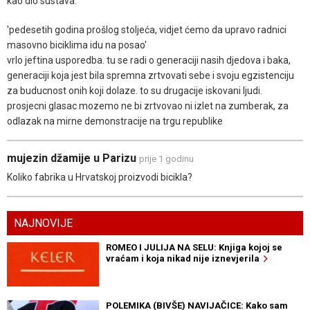
kao dio sustava.
'pedesetih godina prošlog stoljeća, vidjet ćemo da upravo radnici
masovno biciklima idu na posao'
vrlo jeftina usporedba. tu se radi o generaciji nasih djedova i baka,
generaciji koja jest bila spremna zrtvovati sebe i svoju egzistenciju
za buducnost onih koji dolaze. to su drugacije iskovani ljudi.
prosjecni glasac mozemo ne bi zrtvovao ni izlet na zumberak, za
odlazak na mirne demonstracije na trgu republike
mujezin džamije u Parizu
prije 1 godinu
Koliko fabrika u Hrvatskoj proizvodi bicikla?
NAJNOVIJE
ROMEO I JULIJA NA SELU: Knjiga kojoj se
vraćam i koja nikad nije iznevjerila
POLEMIKA (BIVŠE) NAVIJAČICE: Kako sam