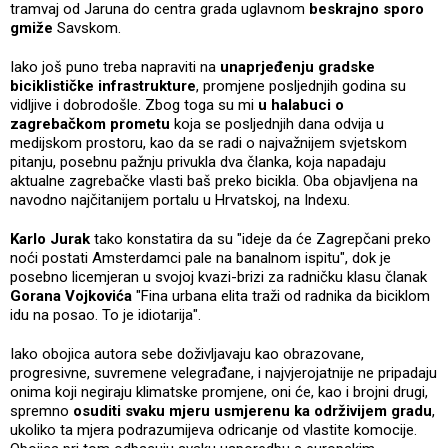
tramvaj od Jaruna do centra grada uglavnom
beskrajno sporo
gmiže
Savskom.
Iako još puno treba napraviti na
unaprjeđenju gradske
biciklističke infrastrukture
, promjene posljednjih godina su
vidljive i dobrodošle. Zbog toga su mi
u halabuci o
zagrebačkom prometu
koja se posljednjih dana odvija u
medijskom prostoru, kao da se radi o najvažnijem svjetskom
pitanju, posebnu pažnju privukla dva članka, koja napadaju
aktualne zagrebačke vlasti baš preko bicikla. Oba objavljena na
navodno najčitanijem portalu u Hrvatskoj, na Indexu.
Karlo Jurak
tako konstatira da su "ideje da će Zagrepčani preko
noći postati Amsterdamci pale na banalnom ispitu", dok je
posebno licemjeran u svojoj kvazi-brizi za radničku klasu članak
Gorana Vojkovića
"Fina urbana elita traži od radnika da biciklom
idu na posao. To je idiotarija".
Iako obojica autora sebe doživljavaju kao obrazovane,
progresivne, suvremene velegrađane, i najvjerojatnije ne pripadaju
onima koji negiraju klimatske promjene, oni će, kao i brojni drugi,
spremno
osuditi svaku mjeru usmjerenu ka održivijem gradu
,
ukoliko ta mjera podrazumijeva odricanje od vlastite komocije.