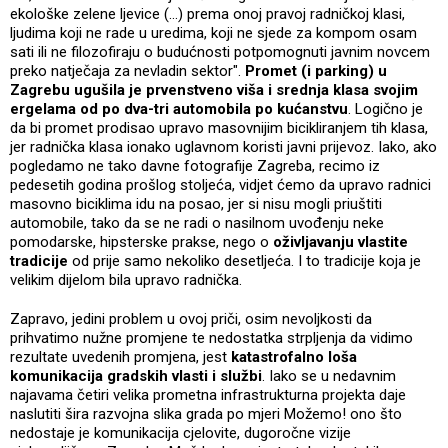
ekološke zelene ljevice (...) prema onoj pravoj radničkoj klasi,
ljudima koji ne rade u uredima, koji ne sjede za kompom osam
sati ili ne filozofiraju o budućnosti potpomognuti javnim novcem
preko natječaja za nevladin sektor".
Promet (i parking) u
Zagrebu ugušila je prvenstveno viša i srednja klasa svojim
ergelama od po dva-tri automobila po kućanstvu
. Logično je
da bi promet prodisao upravo masovnijim bicikliranjem tih klasa,
jer radnička klasa ionako uglavnom koristi javni prijevoz. Iako, ako
pogledamo ne tako davne fotografije Zagreba, recimo iz
pedesetih godina prošlog stoljeća, vidjet ćemo da upravo radnici
masovno biciklima idu na posao, jer si nisu mogli priuštiti
automobile, tako da se ne radi o nasilnom uvođenju neke
pomodarske, hipsterske prakse, nego o
oživljavanju vlastite
tradicije
od prije samo nekoliko desetljeća. I to tradicije koja je
velikim dijelom bila upravo radnička.
Zapravo, jedini problem u ovoj priči, osim nevoljkosti da
prihvatimo nužne promjene te nedostatka strpljenja da vidimo
rezultate uvedenih promjena, jest
katastrofalno loša
komunikacija gradskih vlasti i službi
. Iako se u nedavnim
najavama četiri velika prometna infrastrukturna projekta daje
naslutiti šira razvojna slika grada po mjeri Možemo! ono što
nedostaje je komunikacija cjelovite, dugoročne vizije