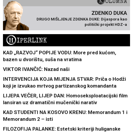
KOLUMNA
ZDENKO DUKA
DRUGO MIŠLJENJE ZDENKA DUKE: Dijaspora kao
politički projekt HDZ-a
H
IPERLINK
KAD „RAZVOJ“ POPIJE VODU: More pred kućom,
bazen u dvorištu, suša na vratima
VIKTOR IVANČIĆ: Nazad naši
INTERVENCIJA KOJA MIJENJA STVAR: Priča o Hodži
koji je izvukao mrtvog partizanskog komandanta
LIJEPA VEČER, LIJEP DAN: Homoseksploatacijski film
lansiran uz dramatični mučenički narativ
KAD STUDENTI NA KOSOVO KRENU: Memorandum 1 i
Memorandum 2 – isti
FILOZOFIJA PALANKE: Estetski kriteriji huliganske