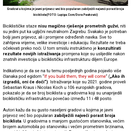
Gradovi u kojima je javni prijevoz već bio popularan zabilježili najveći porast broja
biciklista(FOTO: Lupiga.Com/Dora Pavković)
Biciklističke staze
nisu magično rješenje prometnih gužvi
, niti
su jedini put ka ugljični neutralnom Zagrebu. Svakako je potreban
bolji javni prijevoz, ali i promjene određenih navika. Sve to
zahtijeva vrijeme, velike investicije i edukaciju. Rezultate ne treba
očekivati preko noći. U tom smislu instruktivno je
konzultirati
rezultate novijih istraživanja
promjena koje su uslijedile nakon
znatnih investicija u biciklističku infrastrukturu diljem Europe.
Indikativno je da se na tu temu posljednjih godina pojavilo više
članaka pod egidom "
If you build them, they will come
" (
„Ako ih
izgradiš, oni će doći“)
. Istraživanje koje su 2021. godine proveli
Sebastian Kraus i Nicolas Koch u 106 europskih gradova,
pokazalo je da se broj biciklista u gradovima koji su unaprijedili
biciklističku infrastrukturu povećao između 11 i 48 posto.
Autori kažu da su gusto naseljeni gradovi u kojima je javni
prijevoz već bio popularan
zabilježili najveći porast broja
biciklista
. U gradovima s manjom gustoćom stanovnika, većim
brojem automobila po stanovniku i većim prometnim brzinama,