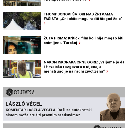
THOMPSONOVI ŠATORI NAD ŽRTVAMA
FAŠISTA: „Oni očito mogu raditi štogod žele“
ŽUTA PISMA: Kritički film koji nije mogao biti
snimljen u Turskoj
NAKON ISKORAKA CRNE GORE: „Vrijeme je da
i Hrvatska razgovara o utjecaju
menstruacije na radni život žena“
KOLUMNA
LÁSZLÓ VÉGEL
KOMENTAR LÁSZLA VÉGELA: Da li se autokratski
sistem može srušiti pravnim sredstvima?