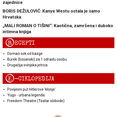
zajednice
BORIS DEŽULOVIĆ: Kanye Westu ostala je samo
Hrvatska
„MALI ROMAN O TIŠINI“: Kaotična, zamršena i duboko
intimna knjiga
R
ECEPTI
Domaći sok od bazge
Burek (bosanski) za 1 odraslu osobu
Drugačija svinjska jetrica
E
-CIKLOPEDIJA
Povijesni put Hitlerove 'klonje'
Yugo - urbana legenda
Freedom Theatre (Teatar slobode)