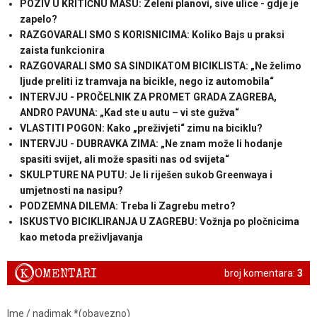
POZIV U KRITIČNU MASU: Zeleni planovi, sive ulice - gdje je
zapelo?
RAZGOVARALI SMO S KORISNICIMA: Koliko Bajs u praksi
zaista funkcionira
RAZGOVARALI SMO SA SINDIKATOM BICIKLISTA: „Ne želimo
ljude preliti iz tramvaja na bicikle, nego iz automobila“
INTERVJU - PROČELNIK ZA PROMET GRADA ZAGREBA,
ANDRO PAVUNA: „Kad ste u autu – vi ste gužva“
VLASTITI POGON: Kako „preživjeti“ zimu na biciklu?
INTERVJU - DUBRAVKA ZIMA: „Ne znam može li hodanje
spasiti svijet, ali može spasiti nas od svijeta“
SKULPTURE NA PUTU: Je li riješen sukob Greenwaya i
umjetnosti na nasipu?
PODZEMNA DILEMA: Treba li Zagrebu metro?
ISKUSTVO BICIKLIRANJA U ZAGREBU: Vožnja po pločnicima
kao metoda preživljavanja
K
OMENTARI
broj komentara:
3
Ime / nadimak *(obavezno)