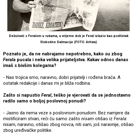
Dežulović s Feralom u rukama, u vrijeme dok je Feral izlazio kao podlistak
Slobodne Dalmacije (FOTO: Arhiva)
Poznato je, da ne nabrajamo nepotrebno, kako su zbog
Ferala
pucala i neka velika prijateljstva. Kakav odnos danas
imaš s bivšim kolegama?
- Nas trojica smo, naravno, dobri prijatelji i rođena braća. A
ostatak redakcije i danas mi je bliža rodbina.
Zašto si napustio
Feral
, teško je vjerovati da se jednostavno
radilo samo o boljoj poslovnoj ponudi?
- Jasno da nema veze s poslovnom ponudom. Bez namjere da
mistificiram stvari, reći ću samo zašto
nisam
otišao iz
Ferala
:
nisam, naravno, otišao zbog novca, niti sam, još naravnije, otišao
zbog uređivačke politike.