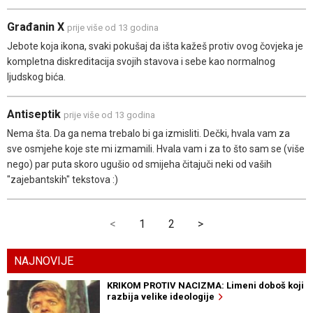
Građanin X
prije više od 13 godina
Jebote koja ikona, svaki pokušaj da išta kažeš protiv ovog čovjeka je
kompletna diskreditacija svojih stavova i sebe kao normalnog
ljudskog bića.
Antiseptik
prije više od 13 godina
Nema šta. Da ga nema trebalo bi ga izmisliti. Dečki, hvala vam za
sve osmjehe koje ste mi izmamili. Hvala vam i za to što sam se (više
nego) par puta skoro ugušio od smijeha čitajuči neki od vaših
"zajebantskih" tekstova :)
<
1
2
>
NAJNOVIJE
KRIKOM PROTIV NACIZMA: Limeni doboš koji
razbija velike ideologije