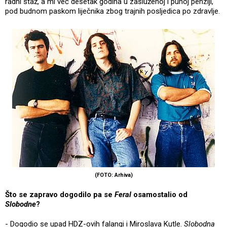
radni staž, a mi već desetak godina u zasluženoj i punoj penziji,
pod budnom paskom liječnika zbog trajnih posljedica po zdravlje.
(FOTO: Arhiva)
Što se zapravo dogodilo pa se
Feral
osamostalio od
Slobodne
?
- Dogodio se upad HDZ-ovih falangi i Miroslava Kutle.
Slobodna