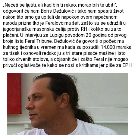
„Nećeš se ljutiti, ali kad bih ti rekao, morao bih te ubiti“,
odgovorit će nam Boris Dežulović i tako nam spasiti život
nakon što smo ga upitali da napokon ovom napaćenom
narodu prizna tko je Feralovcima šef, zašto su se udružili u
jugoorjunašku masonsku ćeliju protiv RH i koliko su za to
plaćeni. U intervjuu za Lupigu povodom 20 godina od prvog
broja lista Feral Tribune, Dežulović će govoriti o počecima
kultnog tjednika u vremenima kada su posudili 14.000 maraka
za tisak i osnovali redakciju s tri stare pisaće mašine i isto
toliko drvenih stolova, a objasnit će i zašto Feral nije mogao
privući oglašivače te kako se nosi s kritikama jer piše za EPH