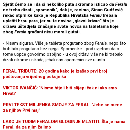
Sjetit ćemo se i da si nekoliko puta skromno isticao da
Feralu
ne treba dizati „spomenik“, dok je, recimo, Sinan Gudžević
rekao otprilike kako je Republika Hrvatska
Feralu
trebala
uplatiti hrpu para, jer su te novine „glavni krivac“ što je
država uštedjela značajne svote novca na tabletama koje
zbog
Ferala
građani nisu morali gutati.
- Nisam siguran. Više je tableta progutano zbog
Ferala
, nego što
bi ih bilo progutano bez njega. Spomenike - pod uvjetom da o
tome uopće govorimo ozbiljno - u ovoj državi više ne bi trebalo
dizati nikome i nikada, jebali nas spomenici sve u usta.
FERAL TRIBUTE: 20 godina kako je izašao prvi broj
poštovanja vrijednog pokojnika
VIKTOR IVANČIĆ: 'Nismo htjeli biti slijepi čak ni ako smo
Hrvati'
PRVI TEKST MILJENKA SMOJE ZA FERAL: 'Jebe se mene
za njihov Prvi maj'
LAKO JE TUĐIM FERALOM GLOGINJE MLATITI: Što je nama
Feral, da za njim žalimo