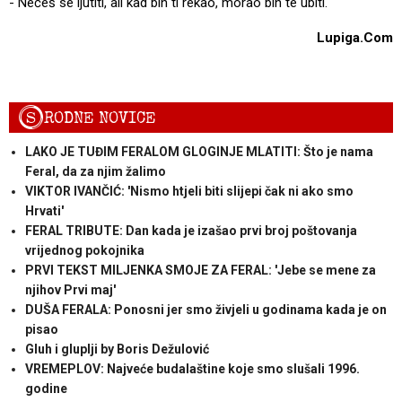
- Nećeš se ljutiti, ali kad bih ti rekao, morao bih te ubiti.
Lupiga.Com
S
RODNE NOVICE
LAKO JE TUĐIM FERALOM GLOGINJE MLATITI: Što je nama
Feral, da za njim žalimo
VIKTOR IVANČIĆ: 'Nismo htjeli biti slijepi čak ni ako smo
Hrvati'
FERAL TRIBUTE: Dan kada je izašao prvi broj poštovanja
vrijednog pokojnika
PRVI TEKST MILJENKA SMOJE ZA FERAL: 'Jebe se mene za
njihov Prvi maj'
DUŠA FERALA: Ponosni jer smo živjeli u godinama kada je on
pisao
Gluh i gluplji by Boris Dežulović
VREMEPLOV: Najveće budalaštine koje smo slušali 1996.
godine