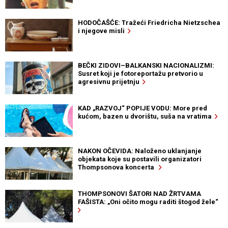
HODOČAŠĆE: Tražeći Friedricha Nietzschea
i njegove misli
BEČKI ZIDOVI–BALKANSKI NACIONALIZMI:
Susret koji je fotoreportažu pretvorio u
agresivnu prijetnju
KAD „RAZVOJ“ POPIJE VODU: More pred
kućom, bazen u dvorištu, suša na vratima
NAKON OČEVIDA: Naloženo uklanjanje
objekata koje su postavili organizatori
Thompsonova koncerta
THOMPSONOVI ŠATORI NAD ŽRTVAMA
FAŠISTA: „Oni očito mogu raditi štogod žele“