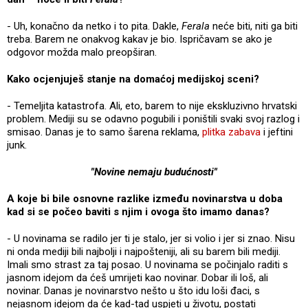
- Uh, konačno da netko i to pita. Dakle,
Ferala
neće biti, niti ga biti
treba. Barem ne onakvog kakav je bio. Ispričavam se ako je
odgovor možda malo preopširan.
Kako ocjenjuješ stanje na domaćoj medijskoj sceni?
- Temeljita katastrofa. Ali, eto, barem to nije ekskluzivno hrvatski
problem. Mediji su se odavno pogubili i poništili svaki svoj razlog i
smisao. Danas je to samo šarena reklama,
plitka zabava
i jeftini
junk.
"Novine nemaju budućnosti"
A koje bi bile osnovne razlike između novinarstva u doba
kad si se počeo baviti s njim i ovoga što imamo danas?
- U novinama se radilo jer ti je stalo, jer si volio i jer si znao. Nisu
ni onda mediji bili najbolji i najpošteniji, ali su barem bili mediji.
Imali smo strast za taj posao. U novinama se počinjalo raditi s
jasnom idejom da ćeš umrijeti kao novinar. Dobar ili loš, ali
novinar. Danas je novinarstvo nešto u što idu loši đaci, s
nejasnom idejom da će kad-tad uspjeti u životu, postati