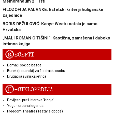
Memorandum 2 – isti
FILOZOFIJA PALANKE: Estetski kriteriji huliganske
zajednice
BORIS DEŽULOVIĆ: Kanye Westu ostala je samo
Hrvatska
„MALI ROMAN O TIŠINI“: Kaotična, zamršena i duboko
intimna knjiga
R
ECEPTI
Domaći sok od bazge
Burek (bosanski) za 1 odraslu osobu
Drugačija svinjska jetrica
E
-CIKLOPEDIJA
Povijesni put Hitlerove 'klonje'
Yugo - urbana legenda
Freedom Theatre (Teatar slobode)