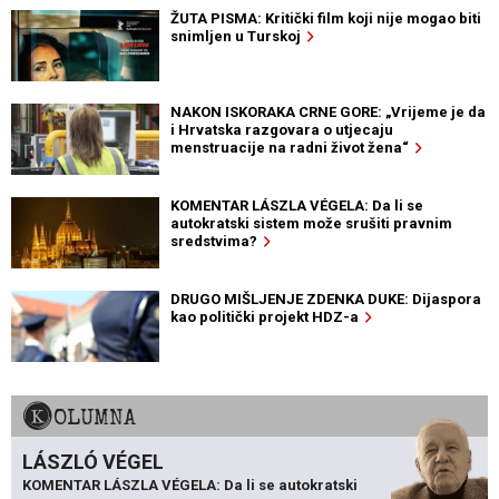
ŽUTA PISMA: Kritički film koji nije mogao biti
snimljen u Turskoj
NAKON ISKORAKA CRNE GORE: „Vrijeme je da
i Hrvatska razgovara o utjecaju
menstruacije na radni život žena“
KOMENTAR LÁSZLA VÉGELA: Da li se
autokratski sistem može srušiti pravnim
sredstvima?
DRUGO MIŠLJENJE ZDENKA DUKE: Dijaspora
kao politički projekt HDZ-a
KOLUMNA
LÁSZLÓ VÉGEL
KOMENTAR LÁSZLA VÉGELA: Da li se autokratski