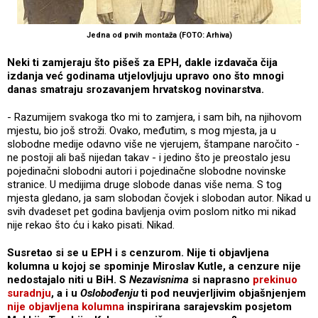
Jedna od prvih montaža (FOTO: Arhiva)
Neki ti zamjeraju što pišeš za EPH, dakle izdavača čija
izdanja već godinama utjelovljuju upravo ono što mnogi
danas smatraju srozavanjem hrvatskog novinarstva.
- Razumijem svakoga tko mi to zamjera, i sam bih, na njihovom
mjestu, bio još stroži. Ovako, međutim, s mog mjesta, ja u
slobodne medije odavno više ne vjerujem, štampane naročito -
ne postoji ali baš nijedan takav - i jedino što je preostalo jesu
pojedinačni slobodni autori i pojedinačne slobodne novinske
stranice. U medijima druge slobode danas više nema. S tog
mjesta gledano, ja sam slobodan čovjek i slobodan autor. Nikad u
svih dvadeset pet godina bavljenja ovim poslom nitko mi nikad
nije rekao što ću i kako pisati. Nikad.
Susretao si se u EPH i s cenzurom. Nije ti objavljena
kolumna u kojoj se spominje Miroslav Kutle, a cenzure nije
nedostajalo niti u BiH. S
Nezavisnima
si naprasno
prekinuo
suradnju
, a i u
Oslobođenju
ti pod neuvjerljivim objašnjenjem
nije objavljena kolumna
inspirirana sarajevskim posjetom