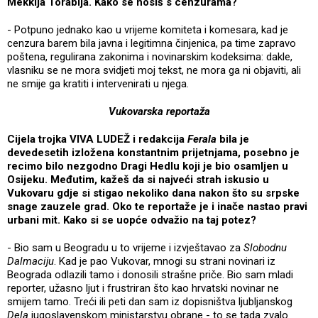
Mekkija Torabija. Kako se nosiš s cenzurama?
- Potpuno jednako kao u vrijeme komiteta i komesara, kad je
cenzura barem bila javna i legitimna činjenica, pa time zapravo
poštena, regulirana zakonima i novinarskim kodeksima: dakle,
vlasniku se ne mora svidjeti moj tekst, ne mora ga ni objaviti, ali
ne smije ga kratiti i intervenirati u njega.
Vukovarska reportaža
Cijela trojka VIVA LUDEŽ i redakcija
Ferala
bila je
devedesetih izložena konstantnim prijetnjama, posebno je
recimo bilo nezgodno Dragi Hedlu koji je bio osamljen u
Osijeku. Međutim, kažeš da si najveći strah iskusio u
Vukovaru gdje si stigao nekoliko dana nakon što su srpske
snage zauzele grad. Oko te reportaže je i inače nastao pravi
urbani mit. Kako si se uopće odvažio na taj potez?
- Bio sam u Beogradu u to vrijeme i izvještavao za
Slobodnu
Dalmaciju
. Kad je pao Vukovar, mnogi su strani novinari iz
Beograda odlazili tamo i donosili strašne priče. Bio sam mladi
reporter, užasno ljut i frustriran što kao hrvatski novinar ne
smijem tamo. Treći ili peti dan sam iz dopisništva ljubljanskog
Dela
jugoslavenskom ministarstvu obrane - to se tada zvalo