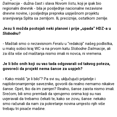
Dalmacija
- dužna čast i slava
Novom listu
, koji je ipak bio
regionalni dnevnik - bila je posljednje nacionalne nezavisne
dnevne novine, i posljednja prepreka uspješnom projektu
sravnjivanja Splita sa zemljom. Ili, preciznije, ostatkom zemlje.
Jesu li možda postojali neki planovi i prije „upada“ HDZ-a u
Slobodnu
?
- Maštali smo o nezavisnom
Feralu
u "redakciji" našeg podlistka,
u maloj sobici kraj WC-a na prvom katu
Slobodne Dalmacije
, ali
za išta više od maštanja nismo imali ni novca, ni vremena.
Je li bilo onih koji su vas tada odgovarali od takvog poteza,
govoreći da projekt nema šanse za uspjeh?
- Kako misliš "je li bilo"? Pa svi su, uključujući prijatelje i
najdobronamjernije saveznike, govorili da realno nemamo nikakve
šanse. Opet, tko da im zamjeri? Realno, šanse zaista nismo imali.
Srećom, bili smo premladi da vjerujemo onima koji su nas
uvjeravali da trebamo čekati te, kako se zovu, šanse: nekako
smo računali da nam za pokretanje novina umjesto njih više
trebaju tri pisaće mašine.