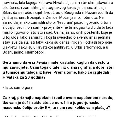
novinara, bilo kojega zapravo Hrvata s jasnim i čvrstim stavom o
bilo čemu, i zamislite ga istog takvog kakav je danas, ali da je
Srbin, da se rodio i cijeli život živio u Beogradu ili Požarevcu. Ili da
je, štajaznam, Bošnjak iz Zenice. Može, jasno, i obrnuto. Ne
samo da je lako zamisliti što bi "testirani" pisao i govorio u tom
slučaju, već ni on sam - provjerite - ne bi mogao tvrditi da bi tada
mislio i govorio isto što i sad. Osim, jasno, onih poštenih, koje je
u toj ulozi lako zamisliti, i koji bi svejedno o svemu imali jednaki
stav, sve da su, isti takvi kakvi su danas, rođeni i odrasli bilo gdje
u svijetu. Takvi su u Hrvatskoj antihrvati, u Srbiji srbomrsci, a u
Bosni, jasno, islamofobi.
Svi znamo da vi iz
Ferala
imate kristalnu kuglu i da često u
nju zavirujete. Osim toga čitate i iz dlana i graha, a dobri ste i
u tumačenju taloga iz kave. Prema tome, kako će izgledati
Hrvatska za 20 godina?
- Isto, samo gore.
Za kraj, priznajte napokon i recite ovom napaćenom narodu,
tko vam je šef i zašto ste se udružili u jugoorjunašku
masonsku ćeliju protiv RH, te nam reci koliko vam plaćaju?