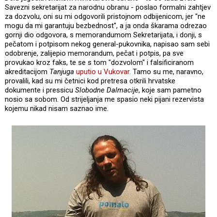
Savezni sekretarijat za narodnu obranu - poslao formalni zahtjev
za dozvolu, oni su mi odgovorili pristojnom odbijenicom, jer "ne
mogu da mi garantuju bezbednost", a ja onda škarama odrezao
gornji dio odgovora, s memorandumom Sekretarijata, i donji, s
pečatom i potpisom nekog general-pukovnika, napisao sam sebi
odobrenje, zalijepio memorandum, pečat i potpis, pa sve
provukao kroz faks, te se s tom "dozvolom" i falsificiranom
akreditacijom
Tanjuga
uputio u Vukovar
. Tamo su me, naravno,
provalili, kad su mi četnici kod pretresa otkrili hrvatske
dokumente i pressicu
Slobodne Dalmacije
, koje sam pametno
nosio sa sobom. Od strijeljanja me spasio neki pijani rezervista
kojemu nikad nisam saznao ime.