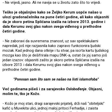
- Ne vrijedi, jasno. Ali ne navija se u životu zato što to vrijedi.
Teško je objašnjivo kako se Željko Kerum uopće našao u
ulozi gradonačelnika na pune četiri godine, ali kako objasniti
da je skoro petina Splićana izašla na izbore 2013. godine i
dala Kerumu svoj glas nakon svega viđenog u prethodne
četiri godine.
- Ne zaboravi da suvremena znanost, uz sav spektakularni
napredak, još nije razjasnila kako zapravo funkcionira ljudski
mozak. Kad jednog dana otkrije i tu stvar, pa iscrta kartu ljudskog
mozga kao što je dešifrirala mapu DNK-a, ostat će joj samo još
jedan izazov: objasniti zašto je skoro petina Splićana izašla na
izbore 2013. i dala Kerumu svoj glas nakon svega viđenog u
prethodne četiri godine.
"Ponosan sam što sam se našao na listi islamofoba"
Već godinama pišeš i za sarajevsko
Oslobođenje
. Objasni,
molim te, tko je Kožo.
- Kožo je moj stari, dragi sarajevski prijatelj, drži naš "obiteljski"
kafić u Muvekita ulici, jednoj maloj pritoci Ferhadije, i zaista