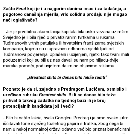
Zašto
Feral
koji je i u najgorim danima imao i za tadašnja, a
pogotovo današnja mjerila, vrlo solidnu prodaju nije mogao
naći oglašivače?
- Jer je prvobitna akumulacija kapitala bila usko vezana uz režim.
Svejedno je li bila riječ o privatiziranim tvrtkama u rukama
Tuđmanovih vrtnih patuljaka ili hrvatskim franšizama svjetskih
kompanija, kojima su u upravnim odborima sjedili ljudi od
Tuđmanova povjerenja. Uplašeni i ucijenjeni, rijetki takozvani mali
poduzetnici koji su bili uz nas davali su nam po hiljadu-dvije
maraka pomoći, pod uvjetom da im ne objavimo reklamu.
„Greatest shits bi danas bilo lakše raditi“
Poznato je da si, zajedno s Predragom Lucićem, osmislio i
uređivao rubriku
Greatest shits
. Bi li se danas bilo teže
prihvatiti takvog zadatka na tjednoj bazi ili je broj
potencijalnih kandidata još i veći?
- Bilo bi nešto lakše, hvala Googleu: Predrag i ja smo svako jutro
iščitavali tone svježeg toaletnog papira s trafika, zbog čega bi
nam u nekoj normalnoj državi odavno već bio priznat beneficirani