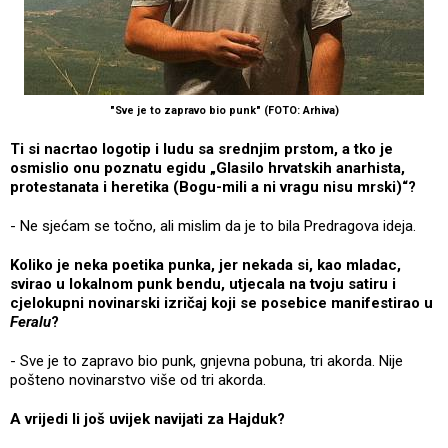
"Sve je to zapravo bio punk" (FOTO: Arhiva)
Ti si nacrtao logotip i ludu sa srednjim prstom, a tko je
osmislio onu poznatu egidu „Glasilo hrvatskih anarhista,
protestanata i heretika (Bogu-mili a ni vragu nisu mrski)“?
- Ne sjećam se točno, ali mislim da je to bila Predragova ideja.
Koliko je neka poetika punka, jer nekada si, kao mladac,
svirao u lokalnom punk bendu, utjecala na tvoju satiru i
cjelokupni novinarski izričaj koji se posebice manifestirao u
Feralu
?
- Sve je to zapravo bio punk, gnjevna pobuna, tri akorda. Nije
pošteno novinarstvo više od tri akorda.
A vrijedi li još uvijek navijati za Hajduk?