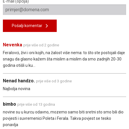
E-mail (opcija)
Pošalji komentar
Nevenka
prije više od 2 godine
Feralovci, živi i oni kojih, na žalost više nema: to što ste postojali daje
snagu da glasno kažem šta mislim a mislim da smo zadnjih 20-30
godina otišli u ku...
Nenad handzo.
prije više od 3 godine
Najbolja novina
bimbo
prije više od 13 godina
novine su u kurcu odavno, mozemo samo biti sretni sto smo bili dio
povjesti i suvremenici Poleta i Ferala. Takva povjest se tesko
ponavlja