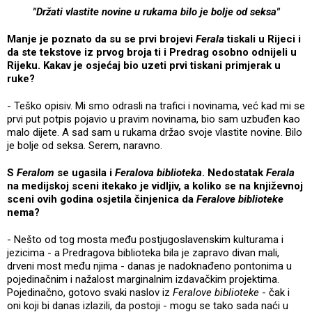
"Držati vlastite novine u rukama bilo je bolje od seksa"
Manje je poznato da su se prvi brojevi
Ferala
tiskali u Rijeci i
da ste tekstove iz prvog broja ti i Predrag osobno odnijeli u
Rijeku. Kakav je osjećaj bio uzeti prvi tiskani primjerak u
ruke?
- Teško opisiv. Mi smo odrasli na trafici i novinama, već kad mi se
prvi put potpis pojavio u pravim novinama, bio sam uzbuđen kao
malo dijete. A sad sam u rukama držao svoje vlastite novine. Bilo
je bolje od seksa. Serem, naravno.
S
Feralom
se ugasila i
Feralova biblioteka
. Nedostatak
Ferala
na medijskoj sceni itekako je vidljiv, a koliko se na književnoj
sceni ovih godina osjetila činjenica da
Feralove biblioteke
nema?
- Nešto od tog mosta među postjugoslavenskim kulturama i
jezicima - a Predragova biblioteka bila je zapravo divan mali,
drveni most među njima - danas je nadoknađeno pontonima u
pojedinačnim i nažalost marginalnim izdavačkim projektima.
Pojedinačno, gotovo svaki naslov iz
Feralove biblioteke
- čak i
oni koji bi danas izlazili, da postoji - mogu se tako sada naći u