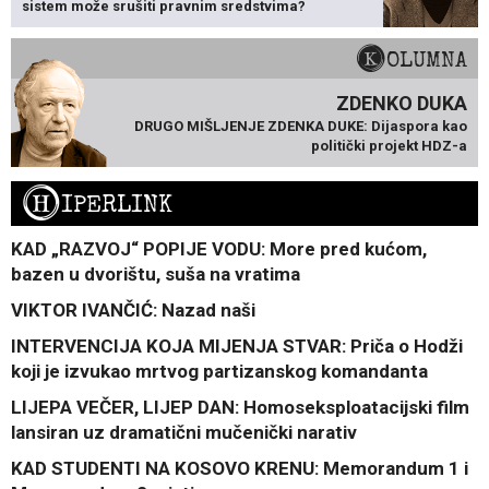
sistem može srušiti pravnim sredstvima?
KOLUMNA
ZDENKO DUKA
DRUGO MIŠLJENJE ZDENKA DUKE: Dijaspora kao
politički projekt HDZ-a
H
IPERLINK
KAD „RAZVOJ“ POPIJE VODU: More pred kućom,
bazen u dvorištu, suša na vratima
VIKTOR IVANČIĆ: Nazad naši
INTERVENCIJA KOJA MIJENJA STVAR: Priča o Hodži
koji je izvukao mrtvog partizanskog komandanta
LIJEPA VEČER, LIJEP DAN: Homoseksploatacijski film
lansiran uz dramatični mučenički narativ
KAD STUDENTI NA KOSOVO KRENU: Memorandum 1 i