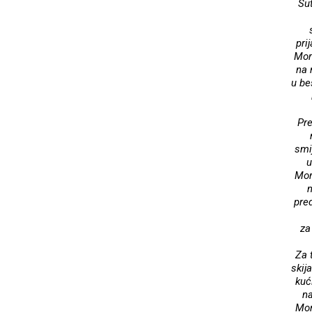
Sut
pri
Mor
na 
u be
Pre
smi
u
Mor
m
pre
za
Za 
skij
kuć
na
Mor