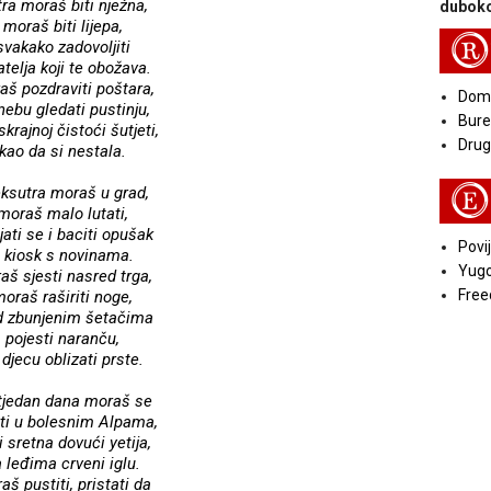
ra moraš biti nježna,
duboko
moraš biti lijepa,
R
svakako zadovoljiti
jatelja koji te obožava.
aš pozdraviti poštara,
Doma
nebu gledati pustinju,
Bure
skrajnoj čistoći šutjeti,
Druga
kao da si nestala.
E
ksutra moraš u grad,
moraš malo lutati,
jati se i baciti opušak
Povij
 kiosk s novinama.
Yugo
aš sjesti nasred trga,
Free
oraš raširiti noge,
d zbunjenim šetačima
pojesti naranču,
 djecu oblizati prste.
tjedan dana moraš se
ati u bolesnim Alpama,
i sretna dovući yetija,
 leđima crveni iglu.
aš pustiti, pristati da