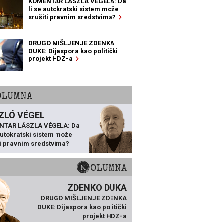
KOMENTAR LÁSZLA VÉGELA: Da
li se autokratski sistem može
srušiti pravnim sredstvima?
DRUGO MIŠLJENJE ZDENKA
DUKE: Dijaspora kao politički
projekt HDZ-a
KOLUMNA
ZLÓ VÉGEL
NTAR LÁSZLA VÉGELA: Da
 autokratski sistem može
ti pravnim sredstvima?
KOLUMNA
ZDENKO DUKA
DRUGO MIŠLJENJE ZDENKA
DUKE: Dijaspora kao politički
projekt HDZ-a