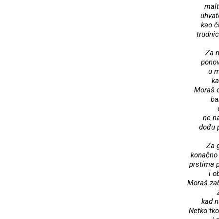
malt
uhvat
kao č
trudni
Za 
ponov
u m
ka
Moraš o
ba
ne na
dođu p
Za 
konačno o
prstima p
i o
Moraš zabo
kad n
Netko tko