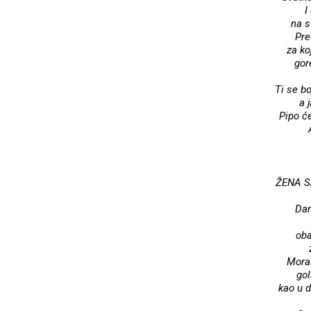
I
na s
Pre
za ko
gore
Ti se bo
a 
Pipo će
ŽENA 
Dan
oba
Moraš
gol
kao u d