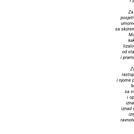
i 
Za
posjeti
umorno
sa skore
Mo
ka
lizal
od st
i pram
Z
rastop
i njome p
M
sa s
i op
izna
iznad 
iz
ravnot