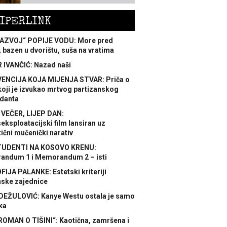
IPERLINK
AZVOJ“ POPIJE VODU: More pred
 bazen u dvorištu, suša na vratima
 IVANČIĆ: Nazad naši
ENCIJA KOJA MIJENJA STVAR: Priča o
koji je izvukao mrtvog partizanskog
danta
 VEČER, LIJEP DAN:
ksploatacijski film lansiran uz
ični mučenički narativ
TUDENTI NA KOSOVO KRENU:
ndum 1 i Memorandum 2 – isti
FIJA PALANKE: Estetski kriteriji
nske zajednice
DEŽULOVIĆ: Kanye Westu ostala je samo
ka
ROMAN O TIŠINI“: Kaotična, zamršena i