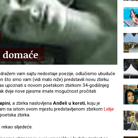
e, domaće
jdražem vam sajtu nedostaje poezije, odlučismo ubuduće
n što smo vam (vidi malo niže) predstavili novu zbirku
 vas upoznati s novom poetskom zbirkom 34-godišnjeg
 čak dvije nove pjesme imate mogućnost pročitati
apini
, a zbirka naslovljena
Anđeli u koroti
, koju je
vam na istom ovom mjestu predstavljenom zbirkom
Lidije
poetska zbirka.
a
rekao slijedeće: