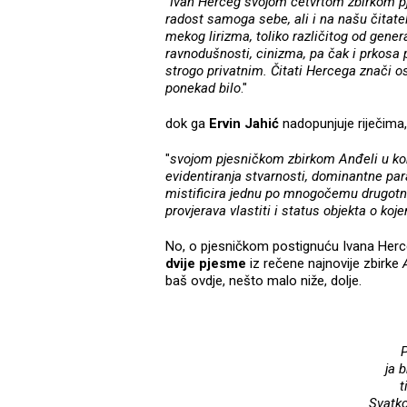
"
Ivan Herceg svojom četvrtom zbirkom pj
radost samoga sebe, ali i na našu čitat
mekog lirizma, toliko različitog od gene
ravnodušnosti, cinizma, pa čak i prkosa
strogo privatnim. Čitati Hercega znači os
ponekad bilo
."
dok ga
Ervin Jahić
nadopunjuje riječima
"
svojom pjesničkom zbirkom Anđeli u kor
evidentiranja stvarnosti, dominantne pa
mistificira jednu po mnogočemu drugotnij
provjerava vlastiti i status objekta o koj
No, o pjesničkom postignuću Ivana Herce
dvije pjesme
iz rečene najnovije zbirke
baš ovdje, nešto malo niže, dolje.
P
ja 
t
Svatko