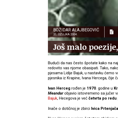
BOŽIDAR ALAJBEGOVIĆ
31. OŽUJKA 2004.
Još malo poezij
Budući da nas često špotate kako na na
redovito vas njome obasipati. Tako, nako
pjesama Lidije Bajuk, u nastavku ćemo
pjesnika iz Krapine, Ivana Hercega, čije
Ivan Herceg
rođen je
1970
. godine u
Kr
Meandar
objavio istovremeno sa jučer 
Bajuk
, Hecegova je već
četvrta po redu
Inače o dotičnoj je zbirci
Ivica Prtenjač