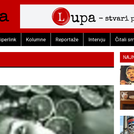
iperlink
Kolumne
Reportaže
Intervju
Čitali s
NAJ