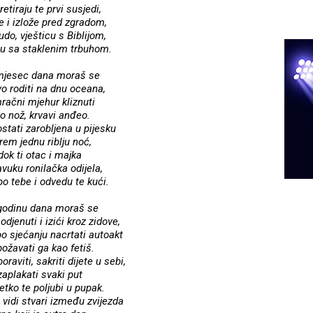
retiraju te prvi susjedi,
e i izlože pred zgradom,
udo, vješticu s Biblijom,
cu sa staklenim trbuhom.
mjesec dana moraš se
o roditi na dnu oceana,
račni mjehur kliznuti
o nož, krvavi anđeo.
stati zarobljena u pijesku
rem jednu riblju noć,
dok ti otac i majka
vuku ronilačka odijela,
o tebe i odvedu te kući.
godinu dana moraš se
djenuti i izići kroz zidove,
o sjećanju nacrtati autoakt
božavati ga kao fetiš.
raviti, sakriti dijete u sebi,
zaplakati svaki put
etko te poljubi u pupak.
 vidi stvari između zvijezda