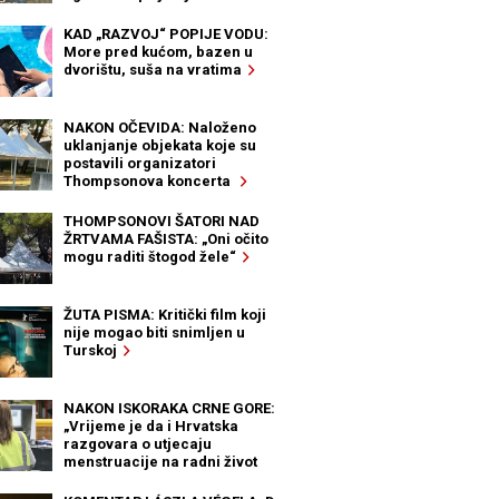
KAD „RAZVOJ“ POPIJE VODU:
More pred kućom, bazen u
dvorištu, suša na vratima
NAKON OČEVIDA: Naloženo
uklanjanje objekata koje su
postavili organizatori
Thompsonova koncerta
THOMPSONOVI ŠATORI NAD
ŽRTVAMA FAŠISTA: „Oni očito
mogu raditi štogod žele“
ŽUTA PISMA: Kritički film koji
nije mogao biti snimljen u
Turskoj
NAKON ISKORAKA CRNE GORE:
„Vrijeme je da i Hrvatska
razgovara o utjecaju
menstruacije na radni život
žena“