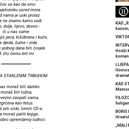
 čini se kao da smo
H
vjetioniku usred mora.
d nama je uski prolaz
ji ne znamo kamo vodi:
KAD „R
, dolje, lijevo, desno -
kućom,
ili u nas same.
jiš pera, kišobrana i kuće,
VIKTOR
ja djeda, šume i zida.
INTERV
 jednog dana biti čovjek.
Hodži 
A što ćemo biti mi
koman
*****************
LIJEPA
Homose
SA STAKLENIM TRBUHOM
dramat
KAD S
as moraš biti daleko
Memora
moraš biti tužna,
vezno zaspati sama,
FILOZO
zgrčena kao fetus.
huliga
 piti viski, lomiti CD-e,
BORIS 
a moraš paliti knjige,
Hrvats
obro opremljenoj ludnici.
„MALI 