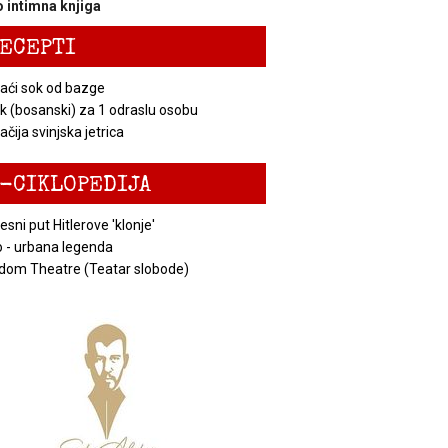
 intimna knjiga
ECEPTI
ći sok od bazge
k (bosanski) za 1 odraslu osobu
čija svinjska jetrica
-CIKLOPEDIJA
esni put Hitlerove 'klonje'
 - urbana legenda
dom Theatre (Teatar slobode)