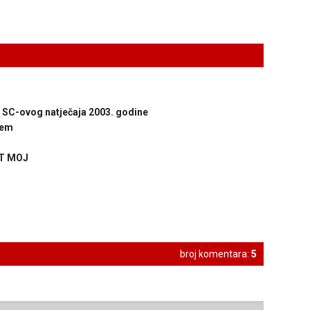
ci SC-ovog natječaja 2003. godine
jem
OT MOJ
broj komentara:
5