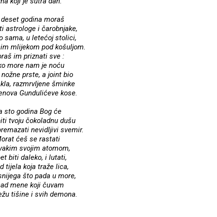
zna koji je sutra dan.
 deset godina moraš
ti astrologe i čarobnjake,
 sama, u letećoj stolici,
nim mlijekom pod košuljom.
raš im priznati sve :
ko more nam je noću
o nožne prste, a joint bio
akla, razmrvljene šminke
enova Gundulićeve kose.
a sto godina Bog će
iti tvoju čokoladnu dušu
remazati nevidljivi svemir.
orat ćeš se rastati
vakim svojim atomom,
et biti daleko, i lutati,
d tijela koja traže lica,
snijega što pada u more,
nad mene koji čuvam
ežu tišine i svih demona.