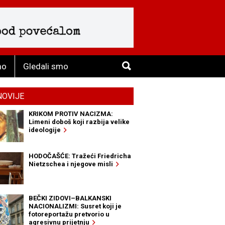
mo
Gledali smo
NOVIJE
KRIKOM PROTIV NACIZMA:
Limeni doboš koji razbija velike
ideologije
HODOČAŠĆE: Tražeći Friedricha
Nietzschea i njegove misli
BEČKI ZIDOVI–BALKANSKI
NACIONALIZMI: Susret koji je
fotoreportažu pretvorio u
agresivnu prijetnju