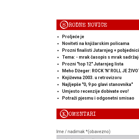
S
RODNE NOVICE
Proljeće je
Noviteti na knjižarskim policama
Prozni finalisti Jutarnjeg + pobjedni
Tema: - mrak časopis s mrak sadrža
Prozni "top 12" Jutarnjeg lista
Meho Džeger: ROCK 'N' ROLL JE ŽIV
Književna 2003. u retrovizoru
Najljepše "0, 9 po glavi stanovnika"
Umjesto recenzije dobivate ovo!
Potraži pjesmu i odgonetni smisao
K
OMENTARI
Ime / nadimak *(obavezno)