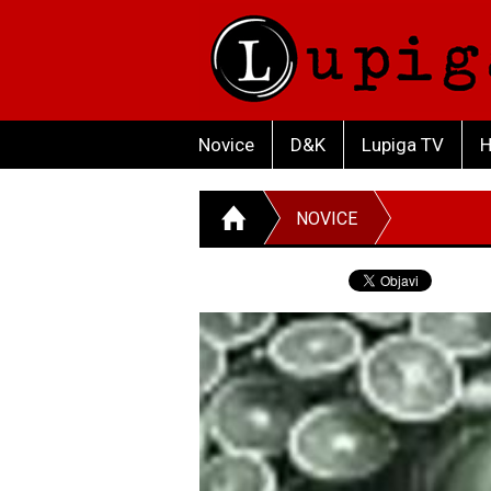
Novice
D&K
Lupiga TV
H
NOVICE