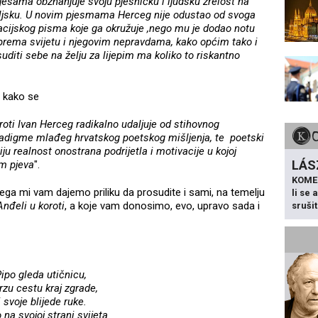
esama obznanjuje svoju pjesničku i ljudsku zrelost na
eljsku. U novim pjesmama Herceg nije odustao od svoga
racijskog pisma koje ga okružuje ,nego mu je dodao notu
 prema svijetu i njegovim nepravdama, kako općim tako i
uditi sebe na želju za lijepim ma koliko to riskantno
, kako se
oti Ivan Herceg radikalno udaljuje od stihovnog
radigme mlađeg hrvatskog poetskog mišljenja, te poetski
u realnost onostrana podrijetla i motivacije u kojoj
LÁS
em pjeva
".
KOME
ga mi vam dajemo priliku da prosudite i sami, na temelju
li se
Anđeli u koroti
, a koje vam donosimo, evo, upravo sada i
sruši
ipo gleda utičnicu,
brzu cestu kraj zgrade,
i svoje blijede ruke.
 na svojoj strani svijeta.