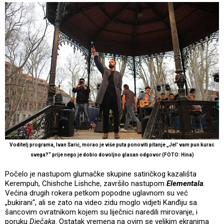
Voditelj programa, Ivan Šarić, morao je više puta ponoviti pitanje „Jel' vam pun kurac
svega?“ prije nego je dobio dovoljno glasan odgovor (FOTO: Hina)
Počelo je nastupom glumačke skupine satiričkog kazališta
Kerempuh, Chishche Lishche, završilo nastupom
Elementala
.
Većina drugih rokera petkom popodne uglavnom su već
„bukirani“, ali se zato na video zidu moglo vidjeti Kanđiju sa
šancovim ovratnikom kojem su liječnici naredili mirovanje, i
poruku
Dječaka
. Ostatak vremena na ovim se velikim ekranima