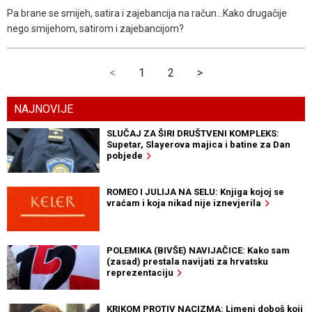
Pa brane se smijeh, satira i zajebancija na račun...Kako drugačije
nego smijehom, satirom i zajebancijom?
<
1
2
>
NAJNOVIJE
SLUČAJ ZA ŠIRI DRUŠTVENI KOMPLEKS:
Supetar, Slayerova majica i batine za Dan
pobjede
ROMEO I JULIJA NA SELU: Knjiga kojoj se
vraćam i koja nikad nije iznevjerila
POLEMIKA (BIVŠE) NAVIJAČICE: Kako sam
(zasad) prestala navijati za hrvatsku
reprezentaciju
KRIKOM PROTIV NACIZMA: Limeni doboš koji