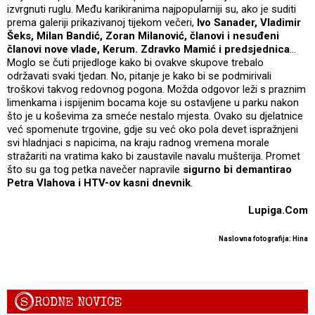
izvrgnuti ruglu. Među karikiranima najpopularniji su, ako je suditi
prema galeriji prikazivanoj tijekom večeri,
Ivo Sanader, Vladimir
Šeks, Milan Bandić, Zoran Milanović, članovi i nesuđeni
članovi nove vlade, Kerum. Zdravko Mamić i predsjednica
…
Moglo se čuti prijedloge kako bi ovakve skupove trebalo
održavati svaki tjedan. No, pitanje je kako bi se podmirivali
troškovi takvog redovnog pogona. Možda odgovor leži s praznim
limenkama i ispijenim bocama koje su ostavljene u parku nakon
što je u koševima za smeće nestalo mjesta. Ovako su djelatnice
već spomenute trgovine, gdje su već oko pola devet ispražnjeni
svi hladnjaci s napicima, na kraju radnog vremena morale
stražariti na vratima kako bi zaustavile navalu mušterija. Promet
što su ga tog petka navečer napravile
sigurno bi demantirao
Petra Vlahova i HTV-ov kasni dnevnik
.
Lupiga.Com
Naslovna fotografija: Hina
S
RODNE NOVICE