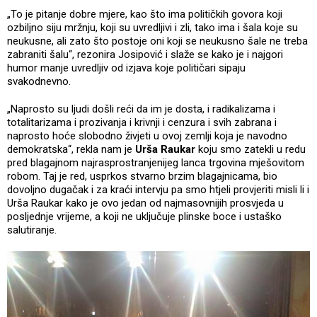
„To je pitanje dobre mjere, kao što ima političkih govora koji
ozbiljno siju mržnju, koji su uvredljivi i zli, tako ima i šala koje su
neukusne, ali zato što postoje oni koji se neukusno šale ne treba
zabraniti šalu“, rezonira Josipović i slaže se kako je i najgori
humor manje uvredljiv od izjava koje političari sipaju
svakodnevno.
„Naprosto su ljudi došli reći da im je dosta, i radikalizama i
totalitarizama i prozivanja i krivnji i cenzura i svih zabrana i
naprosto hoće slobodno živjeti u ovoj zemlji koja je navodno
demokratska“, rekla nam je
Urša Raukar
koju smo zatekli u redu
pred blagajnom najrasprostranjenijeg lanca trgovina mješovitom
robom. Taj je red, usprkos stvarno brzim blagajnicama, bio
dovoljno dugačak i za kraći intervju pa smo htjeli provjeriti misli li i
Urša Raukar kako je ovo jedan od najmasovnijih prosvjeda u
posljednje vrijeme, a koji ne uključuje plinske boce i ustaško
salutiranje.