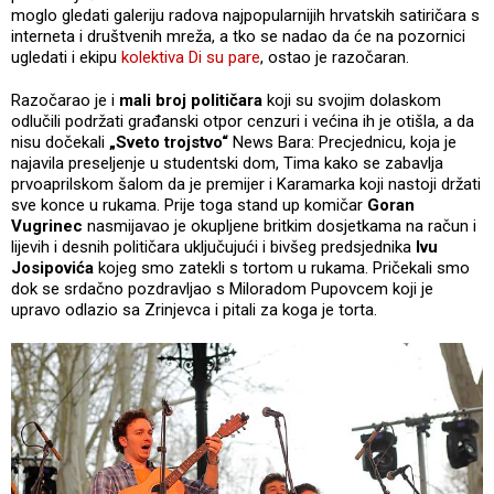
moglo gledati galeriju radova najpopularnijih hrvatskih satiričara s
interneta i društvenih mreža, a tko se nadao da će na pozornici
ugledati i ekipu
kolektiva Di su pare
, ostao je razočaran.
Razočarao je i
mali broj političara
koji su svojim dolaskom
odlučili podržati građanski otpor cenzuri i većina ih je otišla, a da
nisu dočekali
„Sveto trojstvo“
News Bara: Precjednicu, koja je
najavila preseljenje u studentski dom, Tima kako se zabavlja
prvoaprilskom šalom da je premijer i Karamarka koji nastoji držati
sve konce u rukama. Prije toga stand up komičar
Goran
Vugrinec
nasmijavao je okupljene britkim dosjetkama na račun i
lijevih i desnih političara uključujući i bivšeg predsjednika
Ivu
Josipovića
kojeg smo zatekli s tortom u rukama. Pričekali smo
dok se srdačno pozdravljao s Miloradom Pupovcem koji je
upravo odlazio sa Zrinjevca i pitali za koga je torta.