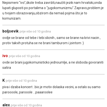
Nepismeni "ivo",škole treba završiti,naučiti jezik nam hrvatski,onda
lupati gluposti po portalima o "jugokomunizmu".Zapravo,problem je
u tvojem obrazovanju,obzirom da nemaš pojma što je to
komunizam.
boljsevik
prije više od 10 godina
ovdje se brane od tebe i tebi slicnih , samo se brane na krivi nacin ,
protiv takvih protuha se ne brani tamburom i jointom :)
ivo
prije više od 10 godina
ovde se brani jugokomunisticko jednoumlje, a ne sloboda govoraniti
satira
K
prije više od 10 godina
piva i dzaba koncert ..bio je motiv dolaska vecini, a ostalo su samo
paroooole, parooole ...paaaroolee
alex
prije više od 10 godina