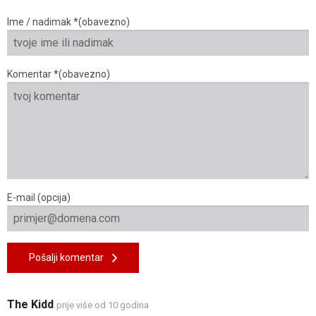
Ime / nadimak *(obavezno)
Komentar *(obavezno)
E-mail (opcija)
Pošalji komentar
The Kidd
prije više od 10 godina