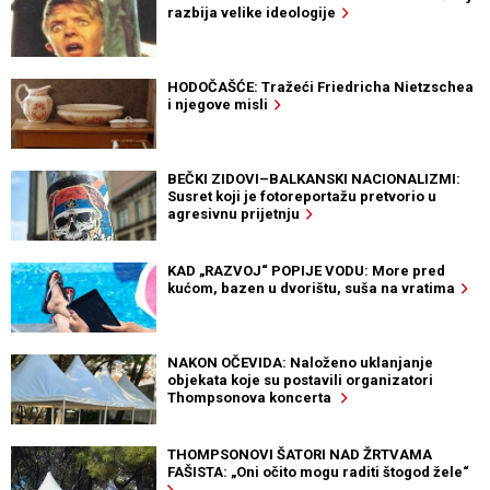
razbija velike ideologije
HODOČAŠĆE: Tražeći Friedricha Nietzschea
i njegove misli
BEČKI ZIDOVI–BALKANSKI NACIONALIZMI:
Susret koji je fotoreportažu pretvorio u
agresivnu prijetnju
KAD „RAZVOJ“ POPIJE VODU: More pred
kućom, bazen u dvorištu, suša na vratima
NAKON OČEVIDA: Naloženo uklanjanje
objekata koje su postavili organizatori
Thompsonova koncerta
THOMPSONOVI ŠATORI NAD ŽRTVAMA
FAŠISTA: „Oni očito mogu raditi štogod žele“