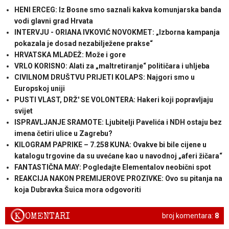
HENI ERCEG: Iz Bosne smo saznali kakva komunjarska banda
vodi glavni grad Hrvata
INTERVJU - ORIANA IVKOVIĆ NOVOKMET: „Izborna kampanja
pokazala je dosad nezabilježene prakse“
HRVATSKA MLADEŽ: Može i gore
VRLO KORISNO: Alati za „maltretiranje“ političara i uhljeba
CIVILNOM DRUŠTVU PRIJETI KOLAPS: Najgori smo u
Europskoj uniji
PUSTI VLAST, DRŽ' SE VOLONTERA: Hakeri koji popravljaju
svijet
ISPRAVLJANJE SRAMOTE: Ljubitelji Pavelića i NDH ostaju bez
imena četiri ulice u Zagrebu?
KILOGRAM PAPRIKE – 7.258 KUNA: Ovakve bi bile cijene u
katalogu trgovine da su uvećane kao u navodnoj „aferi žičara“
FANTASTIČNA MAY: Pogledajte Elementalov neobični spot
REAKCIJA NAKON PREMIJEROVE PROZIVKE: Ovo su pitanja na
koja Dubravka Šuica mora odgovoriti
K
OMENTARI
broj komentara:
8