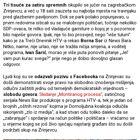
Tri tisuće za satiru spremnih
okupilo se jučer na zagrebačkom
Zrinjevcu, a već u 18 sati zauzeta su najbolja mjesta na travnjaku
pred glazbenim paviljonom. Dok se park polako popunjavao, u
prvim redovima isticali su se malobrojni političari, točnije nekoliko
SDP-ovaca, te nitko od vladajuće garniture o kojoj je s pozornice
bilo najviše govora. Ipak, nije to bio prosvjed, nego “više tulum”
kako je za Treći Dnevnik HTV-a rekao
Borna Sor
iz News Bara.
Nitko, naime, nije urlao, nije se tražila ničija smjena, a voditelj
programa,
Ivan Šarić
, morao je više puta ponoviti pitanje „Jel'
vam pun kurac svega?“ prije nego je dobio dovoljno glasan
odgovor.
Ljudi koji su se
odazvali pozivu s Facebooka
na Zrinjevac su
došli demonstrirati svoje pravo na slobodno iznošenja mišljenja,
odlučni zaštititi jednu od temeljnih demokratskih vrijednosti –
slobodu govora
.
Skidanje „Montiranog procesa“
, satiričnog
serijala News Bar produkcije s programa HTV-a, tek je jedan od
brojnih „oštrih rezova“ kojima je Domoljubna koalicija odlučila
iskorijeniti „zlo iz medija“, a kad stvari odu toliko daleko da se
„zabranjuje“ i sprdanje na račun politike i političara – vraćamo se
u vrijeme kojeg se još živo sjećaju najstariji građani što su došli
podržati skup na Zrinjevcu.