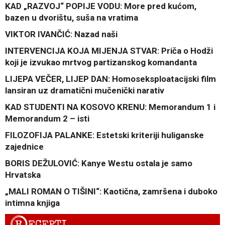
KAD „RAZVOJ“ POPIJE VODU: More pred kućom,
bazen u dvorištu, suša na vratima
VIKTOR IVANČIĆ: Nazad naši
INTERVENCIJA KOJA MIJENJA STVAR: Priča o Hodži
koji je izvukao mrtvog partizanskog komandanta
LIJEPA VEČER, LIJEP DAN: Homoseksploatacijski film
lansiran uz dramatični mučenički narativ
KAD STUDENTI NA KOSOVO KRENU: Memorandum 1 i
Memorandum 2 – isti
FILOZOFIJA PALANKE: Estetski kriteriji huliganske
zajednice
BORIS DEŽULOVIĆ: Kanye Westu ostala je samo
Hrvatska
„MALI ROMAN O TIŠINI“: Kaotična, zamršena i duboko
intimna knjiga
R
ECEPTI