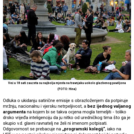
Već u 18 sati zauzeta su najbolja mjesta na travnjaku uokolo glazbenog paviljona
(FOTO: Hina)
Odluka o ukidanju satirične emisije s obrazloženjem da potpiruje
mržnju, nacionalnu i vjersku netrpeljivost, a
bez ijednog valjanog
argumenta
na kojem bi se takva ocjena mogla temeljiti - toliko
drsko vrijeđa inteligenciju da ju nitko od uredničkog tima što ga je
skupio v.d. glavni ravnatelj ne želi ni imenom potpisati.
Odgovornost se prebacuje na
„programski kolegij“
, iako na