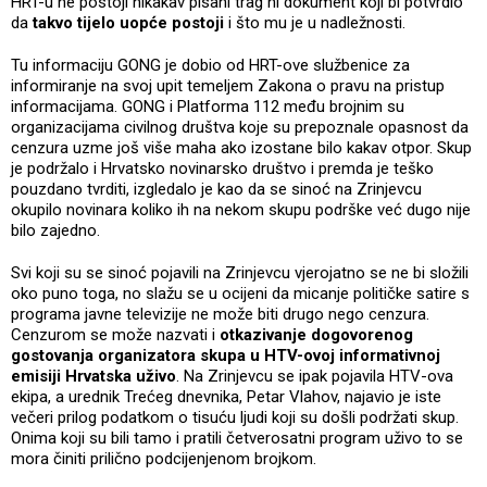
HRT-u ne postoji nikakav pisani trag ni dokument koji bi potvrdio
da
takvo tijelo uopće postoji
i što mu je u nadležnosti.
Tu informaciju GONG je dobio od HRT-ove službenice za
informiranje na svoj upit temeljem Zakona o pravu na pristup
informacijama. GONG i Platforma 112 među brojnim su
organizacijama civilnog društva koje su prepoznale opasnost da
cenzura uzme još više maha ako izostane bilo kakav otpor. Skup
je podržalo i Hrvatsko novinarsko društvo i premda je teško
pouzdano tvrditi, izgledalo je kao da se sinoć na Zrinjevcu
okupilo novinara koliko ih na nekom skupu podrške već dugo nije
bilo zajedno.
Svi koji su se sinoć pojavili na Zrinjevcu vjerojatno se ne bi složili
oko puno toga, no slažu se u ocijeni da micanje političke satire s
programa javne televizije ne može biti drugo nego cenzura.
Cenzurom se može nazvati i
otkazivanje dogovorenog
gostovanja organizatora skupa u HTV-ovoj informativnoj
emisiji Hrvatska uživo
. Na Zrinjevcu se ipak pojavila HTV-ova
ekipa, a urednik Trećeg dnevnika, Petar Vlahov, najavio je iste
večeri prilog podatkom o tisuću ljudi koji su došli podržati skup.
Onima koji su bili tamo i pratili četverosatni program uživo to se
mora činiti prilično podcijenjenom brojkom.