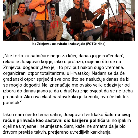
Na Zrinjevcu se sviralo i zabavljalo (FOTO: Hina)
„Nije torta za satiričare nego za kćer, danas joj je rođendan“,
rekao je Josipović koji je, iako u prolazu, ocijenio što se na
Zrinjevcu događa: „Ovo je, i to prvi put nakon dugo vremena,
organizirani otpor totalitarizmu u Hrvatskoj. Nadam se da će
građanski otpor spriječiti sve ono što se naslućuje danas da bi
se moglo dogoditi. Ne iznenađuje me ovako veliki odaziv jer od
izbora do danas jasno je da u društvu zrije svijest da se ne treba
prepustiti. Ako ova vlast nastavi kako je krenula, ovo će biti tek
početak.“
Iako i sam često tema satire, Josipović tvrdi kako
šale na svoj
račun prihvaća kao sastavni dio karijere političara
, no ipak ih
dijeli na umjesne i neumjesne. Sam, kaže, ne smatra da je bio
žrtvom previše takvih, pretjerano uvredljivih karikiranja.