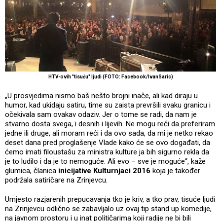
HTV-ovih "tisuću" ljudi (FOTO: Facebook/IvanSaric)
„U prosvjedima nismo baš nešto brojni inače, ali kad diraju u
humor, kad ukidaju satiru, time su zaista prevršili svaku granicu i
očekivala sam ovakav odaziv. Jer o tome se radi, da nam je
stvarno dosta svega, i desnih i lijevih. Ne mogu reći da preferiram
jedne ili druge, ali moram reći i da ovo sada, da mi je netko rekao
deset dana pred proglašenje Vlade kako će se ovo događati, da
ćemo imati filoustašu za ministra kulture ja bih sigurno rekla da
je to ludilo i da je to nemoguće. Ali evo – sve je moguće“, kaže
glumica, članica
inicijative Kulturnjaci 2016
koja je također
podržala satiričare na Zrinjevcu.
Umjesto razjarenih prepucavanja tko je kriv, a tko prav, tisuće ljudi
na Zrinjevcu odlično se zabavljalo uz ovaj tip stand up komedije,
na javnom prostoru i u inat političarima koji radije ne bi bili