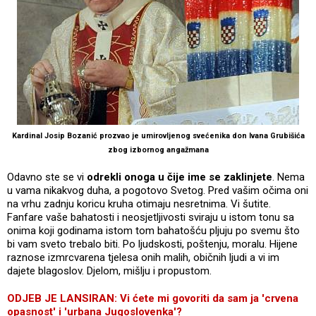
Kardinal Josip Bozanić prozvao je umirovljenog svećenika don Ivana Grubišića
zbog izbornog angažmana
Odavno ste se vi
odrekli onoga u čije ime se zaklinjete
. Nema
u vama nikakvog duha, a pogotovo Svetog. Pred vašim očima oni
na vrhu zadnju koricu kruha otimaju nesretnima. Vi šutite.
Fanfare vaše bahatosti i neosjetljivosti sviraju u istom tonu sa
onima koji godinama istom tom bahatošću pljuju po svemu što
bi vam sveto trebalo biti. Po ljudskosti, poštenju, moralu. Hijene
raznose izmrcvarena tjelesa onih malih, običnih ljudi a vi im
dajete blagoslov. Djelom, mišlju i propustom.
ODJEB JE LANSIRAN: Vi ćete mi govoriti da sam ja 'crvena
opasnost' i 'urbana Jugoslovenka'?