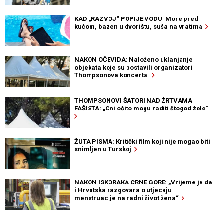
KAD „RAZVOJ“ POPIJE VODU: More pred
kućom, bazen u dvorištu, suša na vratima
NAKON OČEVIDA: Naloženo uklanjanje
objekata koje su postavili organizatori
Thompsonova koncerta
THOMPSONOVI ŠATORI NAD ŽRTVAMA
FAŠISTA: „Oni očito mogu raditi štogod žele“
ŽUTA PISMA: Kritički film koji nije mogao biti
snimljen u Turskoj
NAKON ISKORAKA CRNE GORE: „Vrijeme je da
i Hrvatska razgovara o utjecaju
menstruacije na radni život žena“