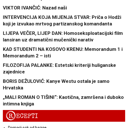
VIKTOR IVANČIĆ: Nazad naši
INTERVENCIJA KOJA MIJENJA STVAR: Priča o Hodži
koji je izvukao mrtvog partizanskog komandanta
LIJEPA VEČER, LIJEP DAN: Homoseksploatacijski film
lansiran uz dramatični mučenički narativ
KAD STUDENTI NA KOSOVO KRENU: Memorandum 1 i
Memorandum 2 – isti
FILOZOFIJA PALANKE: Estetski kriteriji huliganske
zajednice
BORIS DEŽULOVIĆ: Kanye Westu ostala je samo
Hrvatska
„MALI ROMAN O TIŠINI“: Kaotična, zamršena i duboko
intimna knjiga
R
ECEPTI
Domaći sok od bazge