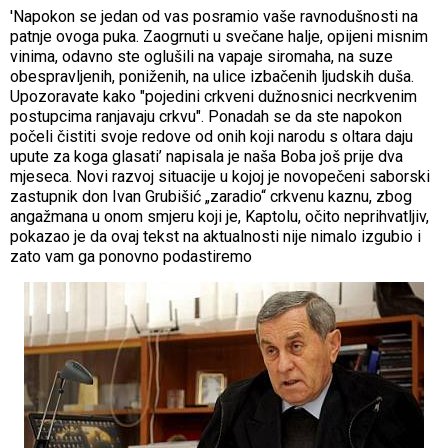
'Napokon se jedan od vas posramio vaše ravnodušnosti na
patnje ovoga puka. Zaogrnuti u svečane halje, opijeni misnim
vinima, odavno ste oglušili na vapaje siromaha, na suze
obespravljenih, poniženih, na ulice izbačenih ljudskih duša.
Upozoravate kako "pojedini crkveni dužnosnici necrkvenim
postupcima ranjavaju crkvu". Ponadah se da ste napokon
počeli čistiti svoje redove od onih koji narodu s oltara daju
upute za koga glasati’ napisala je naša Boba još prije dva
mjeseca. Novi razvoj situacije u kojoj je novopečeni saborski
zastupnik don Ivan Grubišić „zaradio“ crkvenu kaznu, zbog
angažmana u onom smjeru koji je, Kaptolu, očito neprihvatljiv,
pokazao je da ovaj tekst na aktualnosti nije nimalo izgubio i
zato vam ga ponovno podastiremo