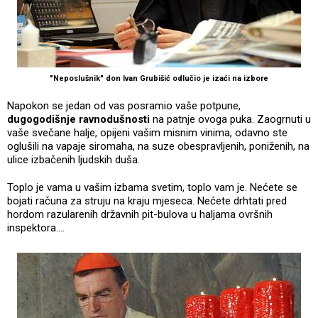
"Neposlušnik" don Ivan Grubišić odlučio je izaći na izbore
Napokon se jedan od vas posramio vaše potpune,
dugogodišnje ravnodušnosti
na patnje ovoga puka. Zaogrnuti u
vaše svečane halje, opijeni vašim misnim vinima, odavno ste
oglušili na vapaje siromaha, na suze obespravljenih, poniženih, na
ulice izbačenih ljudskih duša.
Toplo je vama u vašim izbama svetim, toplo vam je. Nećete se
bojati računa za struju na kraju mjeseca. Nećete drhtati pred
hordom razularenih državnih pit-bulova u haljama ovršnih
inspektora....