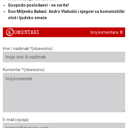
Gospodo poslodavci - ne serite!
Don Miljenko Babaić: Andro Vlahušić i njegovi su komunistički
ološ i ljudsko smeće
K
OMENTARI
broj komentara:
0
Ime / nadimak *(obavezno)
Komentar *(obavezno)
E-mail (opcija)