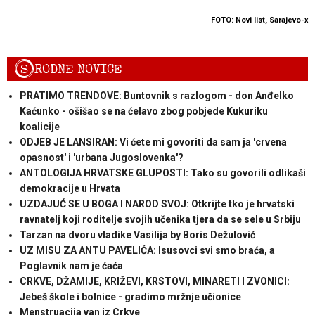
FOTO: Novi list, Sarajevo-x
S
RODNE NOVICE
PRATIMO TRENDOVE: Buntovnik s razlogom - don Anđelko
Kaćunko - ošišao se na ćelavo zbog pobjede Kukuriku
koalicije
ODJEB JE LANSIRAN: Vi ćete mi govoriti da sam ja 'crvena
opasnost' i 'urbana Jugoslovenka'?
ANTOLOGIJA HRVATSKE GLUPOSTI: Tako su govorili odlikaši
demokracije u Hrvata
UZDAJUĆ SE U BOGA I NAROD SVOJ: Otkrijte tko je hrvatski
ravnatelj koji roditelje svojih učenika tjera da se sele u Srbiju
Tarzan na dvoru vladike Vasilija by Boris Dežulović
UZ MISU ZA ANTU PAVELIĆA: Isusovci svi smo braća, a
Poglavnik nam je ćaća
CRKVE, DŽAMIJE, KRIŽEVI, KRSTOVI, MINARETI I ZVONICI:
Jebeš škole i bolnice - gradimo mržnje učionice
Menstruacija van iz Crkve