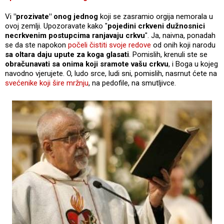
Vi
"prozivate" onog jednog
koji se zasramio orgija nemorala u
ovoj zemlji. Upozoravate kako "
pojedini crkveni dužnosnici
necrkvenim postupcima ranjavaju crkvu
". Ja, naivna, ponadah
se da ste napokon
počeli čistiti svoje redove
od onih koji narodu
sa oltara daju upute za koga glasati
. Pomislih, krenuli ste se
obračunavati sa onima koji sramote vašu crkvu
, i Boga u kojeg
navodno vjerujete. O, ludo srce, ludi sni, pomislih, nasrnut ćete na
svećenike koji šire mržnju
, na pedofile, na smutljivce.