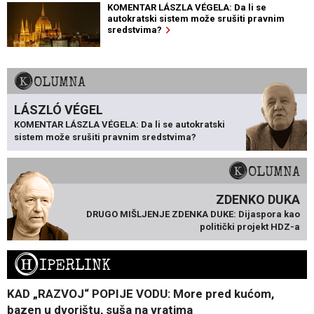
KOMENTAR LÁSZLA VÉGELA: Da li se
autokratski sistem može srušiti pravnim
sredstvima?
KOLUMNA
LÁSZLÓ VÉGEL
KOMENTAR LÁSZLA VÉGELA: Da li se autokratski
sistem može srušiti pravnim sredstvima?
KOLUMNA
ZDENKO DUKA
DRUGO MIŠLJENJE ZDENKA DUKE: Dijaspora kao
politički projekt HDZ-a
H
IPERLINK
KAD „RAZVOJ“ POPIJE VODU: More pred kućom,
bazen u dvorištu, suša na vratima