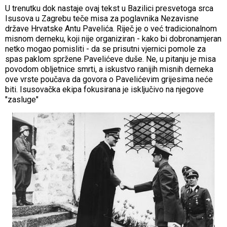
U trenutku dok nastaje ovaj tekst u Bazilici presvetoga srca
Isusova u Zagrebu teče misa za poglavnika Nezavisne
države Hrvatske Antu Pavelića. Riječ je o već tradicionalnom
misnom derneku, koji nije organiziran - kako bi dobronamjeran
netko mogao pomisliti - da se prisutni vjernici pomole za
spas paklom spržene Pavelićeve duše. Ne, u pitanju je misa
povodom obljetnice smrti, a iskustvo ranijih misnih derneka
ove vrste poučava da govora o Pavelićevim grijesima neće
biti. Isusovačka ekipa fokusirana je isključivo na njegove
"zasluge"