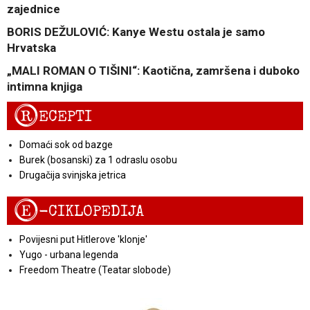
zajednice
BORIS DEŽULOVIĆ: Kanye Westu ostala je samo
Hrvatska
„MALI ROMAN O TIŠINI“: Kaotična, zamršena i duboko
intimna knjiga
R
ECEPTI
Domaći sok od bazge
Burek (bosanski) za 1 odraslu osobu
Drugačija svinjska jetrica
E
-CIKLOPEDIJA
Povijesni put Hitlerove 'klonje'
Yugo - urbana legenda
Freedom Theatre (Teatar slobode)