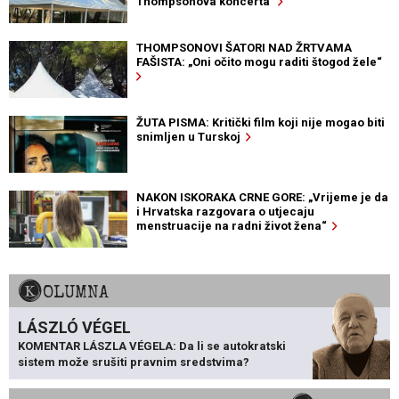
Thompsonova koncerta
THOMPSONOVI ŠATORI NAD ŽRTVAMA
FAŠISTA: „Oni očito mogu raditi štogod žele“
ŽUTA PISMA: Kritički film koji nije mogao biti
snimljen u Turskoj
NAKON ISKORAKA CRNE GORE: „Vrijeme je da
i Hrvatska razgovara o utjecaju
menstruacije na radni život žena“
KOLUMNA
LÁSZLÓ VÉGEL
KOMENTAR LÁSZLA VÉGELA: Da li se autokratski
sistem može srušiti pravnim sredstvima?