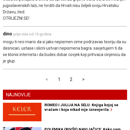
jugoslavenskih laži, ne tvrditi da Hrvati nisu željeli svoju Hrvatsku
Državu, ited.
OTRIJEZNI SE!
dino
prije više od 15 godina
mogu ti reci mario da si jako nepismen cime podrzavas teoriju da su
desnicari, ustase i slicni ustvari nepismena bagra. savjetujem ti da
se klonis interneta i da budes dobar covjek koji prihvaca cinjenicu da
je glup.
<
1
2
>
NAJNOVIJE
ROMEO I JULIJA NA SELU: Knjiga kojoj se
vraćam i koja nikad nije iznevjerila
POLEMIKA (BIVŠE) NAVIJAČICE: Kako sam