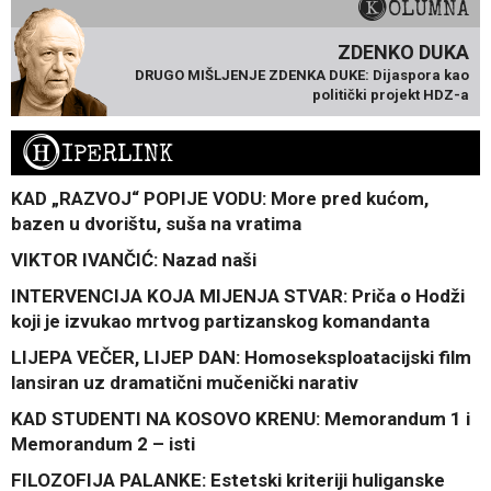
KOLUMNA
ZDENKO DUKA
DRUGO MIŠLJENJE ZDENKA DUKE: Dijaspora kao
politički projekt HDZ-a
H
IPERLINK
KAD „RAZVOJ“ POPIJE VODU: More pred kućom,
bazen u dvorištu, suša na vratima
VIKTOR IVANČIĆ: Nazad naši
INTERVENCIJA KOJA MIJENJA STVAR: Priča o Hodži
koji je izvukao mrtvog partizanskog komandanta
LIJEPA VEČER, LIJEP DAN: Homoseksploatacijski film
lansiran uz dramatični mučenički narativ
KAD STUDENTI NA KOSOVO KRENU: Memorandum 1 i
Memorandum 2 – isti
FILOZOFIJA PALANKE: Estetski kriteriji huliganske