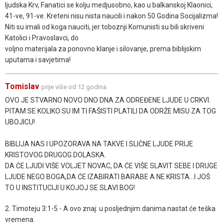
ljudska Krv, Fanatici se kolju medjusobno, kao u balkanskoj Klaonici,
41-ve, 91-ve. Kreteni nisu nista naucili i nakon 50 Godina Socijalizma!
Niti su imali od koga nauciti, jer toboznji Komunisti su bili skriveni
Katolici i Pravoslavci, do
voljno materijala za ponovno klanje i silovanje, prema biblijskim
uputama i savjetima!
Tomislav
prije više od 12 godina
OVO JE STVARNO NOVO DNO DNA ZA ODREĐENE LJUDE U CRKVI.
PITAM SE KOLIKO SU IM TI FAŠISTI PLATILI DA ODRŽE MISU ZA TOG
UBOJICU!
BIBLIJA NAS I UPOZORAVA NA TAKVE I SLIČNE LJUDE PRIJE
KRISTOVOG DRUGOG DOLASKA.
DA ĆE LJUDI VIŠE VOLJET NOVAC, DA ĆE VIŠE SLAVIT SEBE I DRUGE
LJUDE NEGO BOGA,DA ĆE IZABIRATI BARABE A NE KRISTA...I JOŠ
TO U INSTITUCIJI U KOJOJ SE SLAVI BOG!
2. Timoteju 3:1-5 - A ovo znaj: u posljednjim danima nastat će teška
vremena.