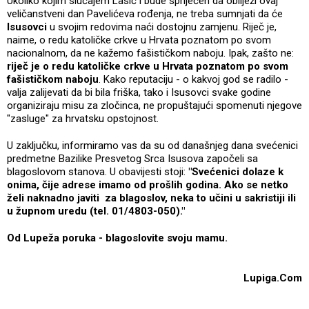
Ukoliko kojim slučajem Lasić i bude spriječen da obilježi ovaj
veličanstveni dan Pavelićeva rođenja, ne treba sumnjati da će
Isusovci
u svojim redovima naći dostojnu zamjenu. Riječ je,
naime, o
redu katoličke crkve u Hrvata poznatom po svom
nacionalnom, da ne kažemo fašističkom naboju. Ipak, zašto ne:
riječ je o redu katoličke crkve u Hrvata poznatom po svom
fašističkom naboju
. Kako reputaciju - o kakvoj god se radilo -
valja zalijevati da bi bila friška, tako i Isusovci svake godine
organiziraju misu za zločinca, ne propuštajući spomenuti njegove
"zasluge" za hrvatsku opstojnost.
U zaključku, informiramo vas da su od današnjeg dana svećenici
predmetne Bazilike Presvetog Srca Isusova započeli sa
blagoslovom stanova. U obavijesti stoji:
"Svećenici dolaze k
onima, čije adrese imamo od prošlih godina. Ako se netko
želi naknadno javiti za blagoslov, neka to učini u sakristiji ili
u župnom uredu (tel. 01/4803-050)."
Od Lupeža poruka - blagoslovite svoju mamu.
Lupiga.Com