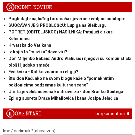
S
RODNE NOVICE
Pogledajte najluđeg forumaša sjeverne zemljine polulopte
SUOČAVANJE S PROŠLOŠĆU: Lupiga na Bleiburgu
POTRET (OBITELJSKOG) NASILNIKA: Putujući cirkus
Keleminec
Hrvatska do Vatikana
Iz kojih to "muzika" đavo viri?
Don Miljenko Babaić: Andro Vlahušić i njegovi su komunistički
ološ i ljudsko smeće
Evo kviza - Koliko znamo o religiji?
Što don Kaćunko na svom blogu kaže o "pomaknutim
poklonicima podzemne kulturne scene"
Umrla je veličanstvena kontroverza - don Branko Sbutega
Epilog susreta Draže Mihailovića i bana Josipa Jelačića
K
OMENTARI
broj komentara:
8
Ime / nadimak *(obavezno)