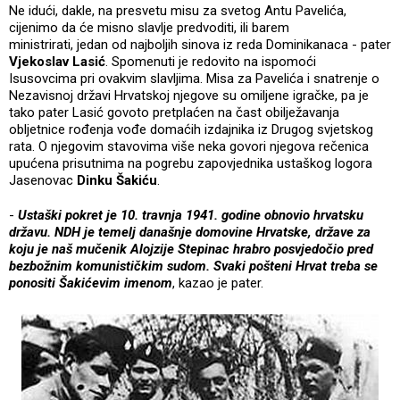
Ne idući, dakle, na presvetu misu za svetog Antu Pavelića,
cijenimo da će misno slavlje predvoditi, ili barem
ministrirati, jedan od najboljih sinova iz reda Dominikanaca - pater
Vjekoslav Lasić
. Spomenuti je redovito na ispomoći
Isusovcima pri ovakvim slavljima. Misa za Pavelića i snatrenje o
Nezavisnoj državi Hrvatskoj njegove su omiljene igračke, pa je
tako pater Lasić govoto pretplaćen na čast obilježavanja
obljetnice rođenja vođe domaćih izdajnika iz Drugog svjetskog
rata. O njegovim stavovima više neka govori njegova rečenica
upućena prisutnima na pogrebu zapovjednika ustaškog logora
Jasenovac
Dinku Šakiću
.
-
Ustaški pokret je 10. travnja 1941. godine obnovio hrvatsku
državu. NDH je temelj današnje domovine Hrvatske, države za
koju je naš mučenik Alojzije Stepinac hrabro posvjedočio pred
bezbožnim komunističkim sudom. Svaki pošteni Hrvat treba se
ponositi Šakićevim imenom
, kazao je pater.