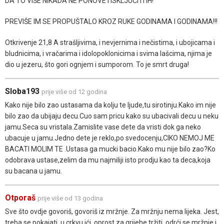
DA TO VIŠE NIKADA NE PONOVE I ISKLJUČITI IH!
PREVIŠE IM SE PROPUŠTALO KROZ RUKE GODINAMA I GODINAMA!!!
Otkrivenje 21,8 A strašljivima, i nevjernima i nečistima, i ubojicama i
bludnicima, i vračarima i idolopoklonicima i svima lašcima, njima je
dio u jezeru, što gori ognjem i sumporom. To je smrt druga!
Sloba193
prije više od 12 godina
Kako nije bilo zao ustasama da kolju te ljude,tu sirotinju.Kako im nije
bilo zao da ubijaju decu.Cuo sam pricu kako su ubacivali decu u neku
jamu.Seca su vristala.Zamislite vase dete da vristi dok ga neko
ubacuje u jamu.Jedno dete je reklo,po svedocenju,CIKO NEMOJ ME
BACATI MOLIM TE .Ustasa ga mucki bacio.Kako mu nije bilo zao?Ko
odobrava ustase,zelim da mu najmiliji isto prodju kao ta deca,koja
su bacana u jamu.
Otporaš
prije više od 13 godina
Sve što ovdje govoriš, govoriš iz mržnje. Za mržnju nema lijeka. Jest,
treba se pokajati, u crkvu ići, oprost za grijehe tržiti, odrći se mržnje i