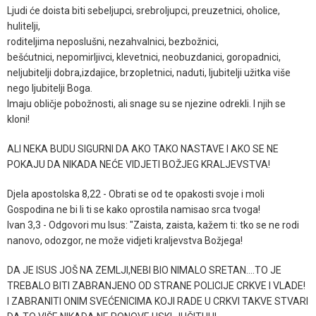
Ljudi će doista biti sebeljupci, srebroljupci, preuzetnici, oholice,
hulitelji,
roditeljima neposlušni, nezahvalnici, bezbožnici,
bešćutnici, nepomirljivci, klevetnici, neobuzdanici, goropadnici,
neljubitelji dobra,izdajice, brzopletnici, naduti, ljubitelji užitka više
nego ljubitelji Boga.
Imaju obličje pobožnosti, ali snage su se njezine odrekli. I njih se
kloni!
ALI NEKA BUDU SIGURNI DA AKO TAKO NASTAVE I AKO SE NE
POKAJU DA NIKADA NEĆE VIDJETI BOŽJEG KRALJEVSTVA!
Djela apostolska 8,22 - Obrati se od te opakosti svoje i moli
Gospodina ne bi li ti se kako oprostila namisao srca tvoga!
Ivan 3,3 - Odgovori mu Isus: "Zaista, zaista, kažem ti: tko se ne rodi
nanovo, odozgor, ne može vidjeti kraljevstva Božjega!
DA JE ISUS JOŠ NA ZEMLJI,NEBI BIO NIMALO SRETAN....TO JE
TREBALO BITI ZABRANJENO OD STRANE POLICIJE CRKVE I VLADE!
I ZABRANITI ONIM SVEĆENICIMA KOJI RADE U CRKVI TAKVE STVARI