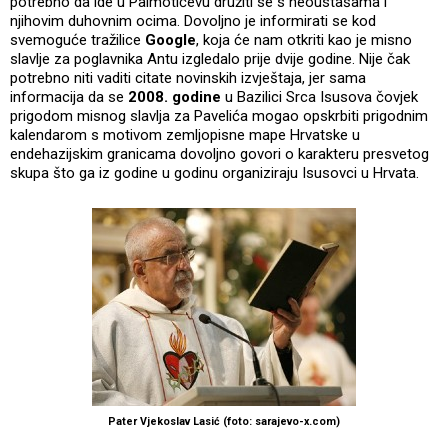
potrebno da ide u Palmotićevu družiti se s neoustašama i
njihovim duhovnim ocima. Dovoljno je informirati se kod
svemoguće tražilice
Google
, koja će nam otkriti kao je misno
slavlje za poglavnika Antu izgledalo prije dvije godine. Nije čak
potrebno niti vaditi citate novinskih izvještaja, jer sama
informacija da se
2008. godine
u Bazilici Srca Isusova čovjek
prigodom misnog slavlja za Pavelića mogao opskrbiti prigodnim
kalendarom s motivom zemljopisne mape Hrvatske u
endehazijskim granicama dovoljno govori o karakteru presvetog
skupa što ga iz godine u godinu organiziraju Isusovci u Hrvata.
Pater Vjekoslav Lasić (foto: sarajevo-x.com)