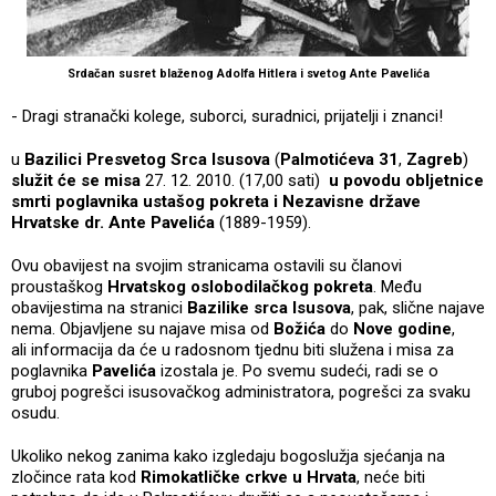
Srdačan susret blaženog Adolfa Hitlera i svetog Ante Pavelića
- Dragi stranački kolege, suborci, suradnici, prijatelji i znanci!
u
Bazilici Presvetog Srca Isusova
(
Palmotićeva 31
,
Zagreb
)
služit će se misa
27. 12. 2010. (17,00 sati)
u povodu obljetnice
smrti poglavnika ustašog pokreta i Nezavisne države
Hrvatske dr. Ante Pavelića
(1889-1959).
Ovu obavijest na svojim stranicama ostavili su članovi
proustaškog
Hrvatskog oslobodilačkog pokreta
. Među
obavijestima na stranici
Bazilike srca Isusova
, pak, slične najave
nema. Objavljene su najave misa od
Božića
do
Nove godine
,
ali informacija da će u radosnom tjednu biti služena i misa za
poglavnika
Pavelića
izostala je. Po svemu sudeći, radi se o
gruboj pogrešci isusovačkog administratora, pogrešci za svaku
osudu.
Ukoliko nekog zanima kako izgledaju bogoslužja sjećanja na
zločince rata kod
Rimokatličke crkve u Hrvata
, neće biti