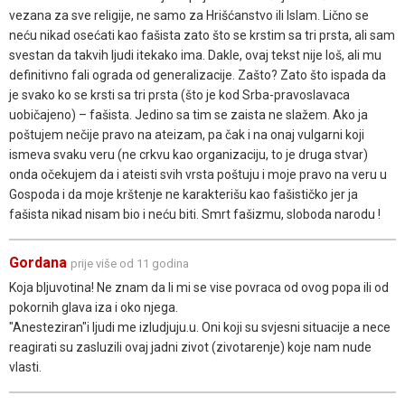
vezana za sve religije, ne samo za Hrišćanstvo ili Islam. Lično se
neću nikad osećati kao fašista zato što se krstim sa tri prsta, ali sam
svestan da takvih ljudi itekako ima. Dakle, ovaj tekst nije loš, ali mu
definitivno fali ograda od generalizacije. Zašto? Zato što ispada da
je svako ko se krsti sa tri prsta (što je kod Srba-pravoslavaca
uobičajeno) – fašista. Jedino sa tim se zaista ne slažem. Ako ja
poštujem nečije pravo na ateizam, pa čak i na onaj vulgarni koji
ismeva svaku veru (ne crkvu kao organizaciju, to je druga stvar)
onda očekujem da i ateisti svih vrsta poštuju i moje pravo na veru u
Gospoda i da moje krštenje ne karakterišu kao fašističko jer ja
fašista nikad nisam bio i neću biti. Smrt fašizmu, sloboda narodu !
Gordana
prije više od 11 godina
Koja bljuvotina! Ne znam da li mi se vise povraca od ovog popa ili od
pokornih glava iza i oko njega.
"Anesteziran"i ljudi me izludjuju.u. Oni koji su svjesni situacije a nece
reagirati su zasluzili ovaj jadni zivot (zivotarenje) koje nam nude
vlasti.