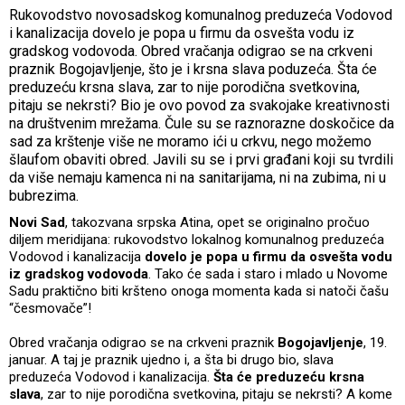
Rukovodstvo novosadskog komunalnog preduzeća Vodovod
i kanalizacija dovelo je popa u firmu da osvešta vodu iz
gradskog vodovoda. Obred vračanja odigrao se na crkveni
praznik Bogojavljenje, što je i krsna slava poduzeća. Šta će
preduzeću krsna slava, zar to nije porodična svetkovina,
pitaju se nekrsti? Bio je ovo povod za svakojake kreativnosti
na društvenim mrežama. Čule su se raznorazne doskočice da
sad za krštenje više ne moramo ići u crkvu, nego možemo
šlaufom obaviti obred. Javili su se i prvi građani koji su tvrdili
da više nemaju kamenca ni na sanitarijama, ni na zubima, ni u
bubrezima.
Novi Sad
, takozvana srpska Atina, opet se originalno pročuo
diljem meridijana: rukovodstvo lokalnog komunalnog preduzeća
Vodovod i kanalizacija
dovelo je popa u firmu da osvešta vodu
iz gradskog vodovoda
. Tako će sada i staro i mlado u Novome
Sadu praktično biti kršteno onoga momenta kada si natoči čašu
“česmovače”!
Obred vračanja odigrao se na crkveni praznik
Bogojavljenje
, 19.
januar. A taj je praznik ujedno i, a šta bi drugo bio, slava
preduzeća Vodovod i kanalizacija.
Šta će preduzeću krsna
slava
, zar to nije porodična svetkovina, pitaju se nekrsti? A kome