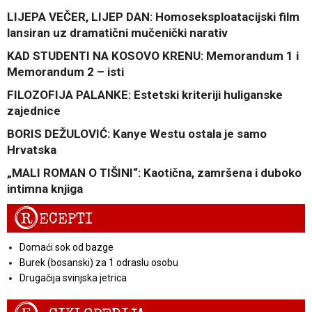
LIJEPA VEČER, LIJEP DAN: Homoseksploatacijski film
lansiran uz dramatični mučenički narativ
KAD STUDENTI NA KOSOVO KRENU: Memorandum 1 i
Memorandum 2 – isti
FILOZOFIJA PALANKE: Estetski kriteriji huliganske
zajednice
BORIS DEŽULOVIĆ: Kanye Westu ostala je samo
Hrvatska
„MALI ROMAN O TIŠINI“: Kaotična, zamršena i duboko
intimna knjiga
R
ECEPTI
Domaći sok od bazge
Burek (bosanski) za 1 odraslu osobu
Drugačija svinjska jetrica