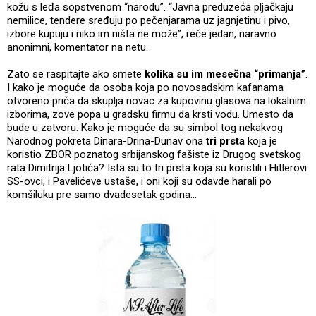
kožu s leđa sopstvenom “narodu”. “Javna preduzeća pljačkaju
nemilice, tendere sređuju po pečenjarama uz jagnjetinu i pivo,
izbore kupuju i niko im ništa ne može”, reče jedan, naravno
anonimni, komentator na netu.
Zato se raspitajte ako smete
kolika su im mesečna “primanja”
.
I kako je moguće da osoba koja po novosadskim kafanama
otvoreno priča da skuplja novac za kupovinu glasova na lokalnim
izborima, zove popa u gradsku firmu da krsti vodu. Umesto da
bude u zatvoru. Kako je moguće da su simbol tog nekakvog
Narodnog pokreta Dinara-Drina-Dunav ona
tri prsta
koja je
koristio ZBOR poznatog srbijanskog fašiste iz Drugog svetskog
rata Dimitrija Ljotića? Ista su to tri prsta koja su koristili i Hitlerovi
SS-ovci, i Pavelićeve ustaše, i oni koji su odavde harali po
komšiluku pre samo dvadesetak godina…