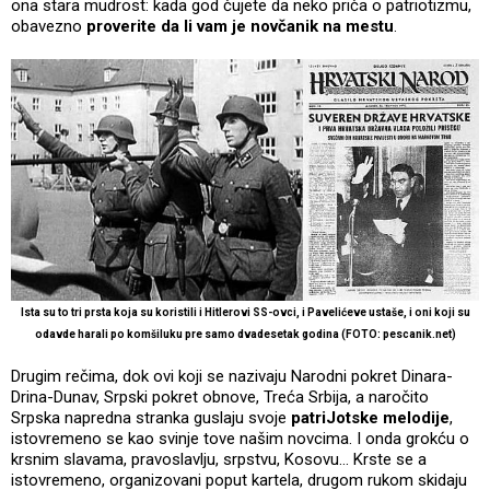
ona stara mudrost: kada god čujete da neko priča o patriotizmu,
obavezno
proverite da li vam je novčanik na mestu
.
Ista su to tri prsta koja su koristili i Hitlerovi SS-ovci, i Pavelićeve ustaše, i oni koji su
odavde harali po komšiluku pre samo dvadesetak godina (FOTO: pescanik.net)
Drugim rečima, dok ovi koji se nazivaju Narodni pokret Dinara-
Drina-Dunav, Srpski pokret obnove, Treća Srbija, a naročito
Srpska napredna stranka guslaju svoje
patriJotske melodije
,
istovremeno se kao svinje tove našim novcima. I onda grokću o
krsnim slavama, pravoslavlju, srpstvu, Kosovu… Krste se a
istovremeno, organizovani poput kartela, drugom rukom skidaju