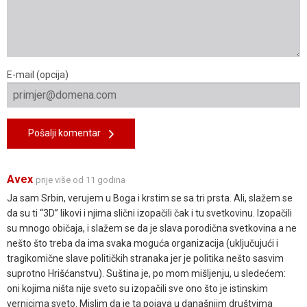
E-mail (opcija)
Pošalji komentar
Avex
prije više od 11 godina
Ja sam Srbin, verujem u Boga i krstim se sa tri prsta. Ali, slažem se
da su ti “3D” likovi i njima slični izopačili čak i tu svetkovinu. Izopačili
su mnogo običaja, i slažem se da je slava porodična svetkovina a ne
nešto što treba da ima svaka moguća organizacija (uključujući i
tragikomične slave političkih stranaka jer je politika nešto sasvim
suprotno Hrišćanstvu). Suština je, po mom mišljenju, u sledećem:
oni kojima ništa nije sveto su izopačili sve ono što je istinskim
vernicima sveto. Mislim da je ta pojava u današnjim društvima