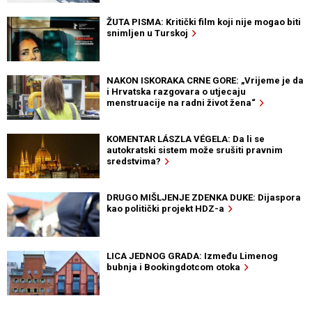
ŽUTA PISMA: Kritički film koji nije mogao biti
snimljen u Turskoj
NAKON ISKORAKA CRNE GORE: „Vrijeme je da
i Hrvatska razgovara o utjecaju
menstruacije na radni život žena“
KOMENTAR LÁSZLA VÉGELA: Da li se
autokratski sistem može srušiti pravnim
sredstvima?
DRUGO MIŠLJENJE ZDENKA DUKE: Dijaspora
kao politički projekt HDZ-a
LICA JEDNOG GRADA: Između Limenog
bubnja i Bookingdotcom otoka