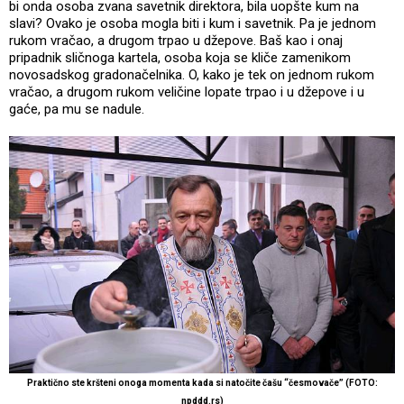
bi onda osoba zvana savetnik direktora, bila uopšte kum na
slavi? Ovako je osoba mogla biti i kum i savetnik. Pa je jednom
rukom vračao, a drugom trpao u džepove. Baš kao i onaj
pripadnik sličnoga kartela, osoba koja se kliče zamenikom
novosadskog gradonačelnika. O, kako je tek on jednom rukom
vračao, a drugom rukom veličine lopate trpao i u džepove i u
gaće, pa mu se nadule.
Praktično ste kršteni onoga momenta kada si natočite čašu “česmovače” (FOTO:
npddd.rs)