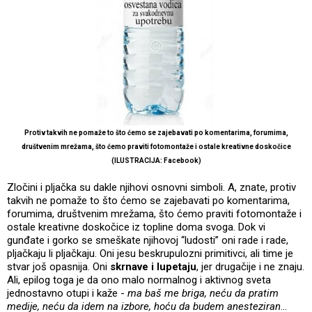
Protiv takvih ne pomaže to što ćemo se zajebavati po komentarima, forumima,
društvenim mrežama, što ćemo praviti fotomontaže i ostale kreativne doskočice
(ILUSTRACIJA: Facebook)
Zločini i pljačka su dakle njihovi osnovni simboli. A, znate, protiv
takvih ne pomaže to što ćemo se zajebavati po komentarima,
forumima, društvenim mrežama, što ćemo praviti fotomontaže i
ostale kreativne doskočice iz topline doma svoga. Dok vi
gunđate i gorko se smeškate njihovoj “ludosti” oni rade i rade,
pljačkaju li pljačkaju. Oni jesu beskrupulozni primitivci, ali time je
stvar još opasnija. Oni
skrnave i lupetaju
, jer drugačije i ne znaju.
Ali, epilog toga je da ono malo normalnog i aktivnog sveta
jednostavno otupi i kaže -
ma baš me briga, neću da pratim
medije, neću da idem na izbore, hoću da budem anesteziran
…