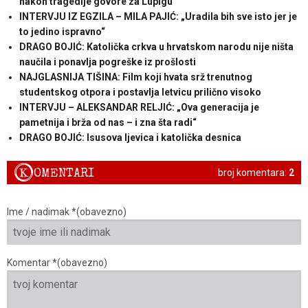
nakon tragedije govore za Lupigu
INTERVJU IZ EGZILA – MILA PAJIĆ: „Uradila bih sve isto jer je
to jedino ispravno“
DRAGO BOJIĆ: Katolička crkva u hrvatskom narodu nije ništa
naučila i ponavlja pogreške iz prošlosti
NAJGLASNIJA TIŠINA: Film koji hvata srž trenutnog
studentskog otpora i postavlja letvicu prilično visoko
INTERVJU – ALEKSANDAR RELJIĆ: „Ova generacija je
pametnija i brža od nas – i zna šta radi“
DRAGO BOJIĆ: ​Isusova ljevica i katolička desnica
K
OMENTARI
broj komentara:
2
Ime / nadimak *(obavezno)
Komentar *(obavezno)