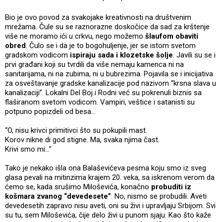
Bio je ovo povod za svakojake kreativnosti na društvenim
mrežama. Čule su se raznorazne doskočice da sad za krštenje
više ne moramo ići u crkvu, nego možemo
šlaufom obaviti
obred
. Čulo se i da je to bogohuljenje, jer se istom svetom
gradskom vodicom
ispiraju sada i klozetske šolje
. Javili su se i
prvi građani koji su tvrdili da više nemaju kamenca ni na
sanitarijama, ni na zubima, ni u bubrezima. Pojavila se i inicijativa
za osveštavanje gradske kanalizacije pod nazivom “krsna slava u
kanalizaciji”. Lokalni Del Boj i Rodni već su pokrenuli biznis sa
flaširanom svetom vodicom. Vampiri, veštice i satanisti su
potpuno popizdeli od besa…
“O, nisu krivci primitivci što su pokupili mast.
Korov nikne di god stigne. Ma, svaka njima čast.
Krivi smo mi…”
Tako je nekako išla ona Balaševićeva pesma koju smo iz sveg
glasa pevali na mitinzima krajem 20. veka, sa iskrenom verom da
ćemo se, kada srušimo Miloševića, konačno
probuditi iz
košmara zvanog “devedesete”
. No, nismo se probudili. Aveti
devedesetih zapravo nisu aveti, oni su živi i upravljaju Srbijom. Svi
su tu, sem Miloševića, čije delo živi u punom sjaju. Kao što kaže