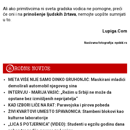
Ali ako primitivcima ni sveta gradska vodica ne pomogne, preći
će oni i na
prinošenje ljudskih žrtava
, nemojte uopšte sumnjati
u to.
Lupiga.Com
Naslovna fotografija: npddd.rs
S
RODNE NOVICE
META VIŠE NIJE SAMO DINKO GRUHONJIĆ: Maskirani mladići
demolirali automobil njegovog sina
INTERVJU - MARIJA VASIĆ: „Režim u Srbiji ne može da
opstane bez izmišljenih neprijatelja“
KAD IZBORI LIČE NA RAT: Paravojska i pirova pobeda
ŽIVI KVARTOVI UMESTO SPAVAONICA: Stambeni blokovi kao
kulturne laboratorije
„LICA S POTJERNICA“ (VIDEO): Studenti u egzilu godinu dana