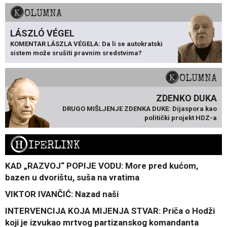
KOLUMNA
LÁSZLÓ VÉGEL
KOMENTAR LÁSZLA VÉGELA: Da li se autokratski
sistem može srušiti pravnim sredstvima?
KOLUMNA
ZDENKO DUKA
DRUGO MIŠLJENJE ZDENKA DUKE: Dijaspora kao
politički projekt HDZ-a
H
IPERLINK
KAD „RAZVOJ“ POPIJE VODU: More pred kućom,
bazen u dvorištu, suša na vratima
VIKTOR IVANČIĆ: Nazad naši
INTERVENCIJA KOJA MIJENJA STVAR: Priča o Hodži
koji je izvukao mrtvog partizanskog komandanta