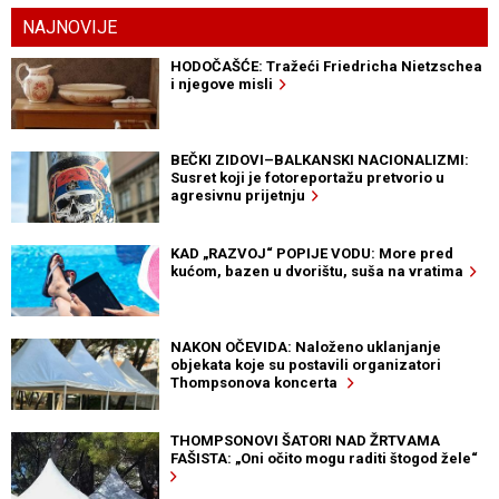
NAJNOVIJE
HODOČAŠĆE: Tražeći Friedricha Nietzschea
i njegove misli
BEČKI ZIDOVI–BALKANSKI NACIONALIZMI:
Susret koji je fotoreportažu pretvorio u
agresivnu prijetnju
KAD „RAZVOJ“ POPIJE VODU: More pred
kućom, bazen u dvorištu, suša na vratima
NAKON OČEVIDA: Naloženo uklanjanje
objekata koje su postavili organizatori
Thompsonova koncerta
THOMPSONOVI ŠATORI NAD ŽRTVAMA
FAŠISTA: „Oni očito mogu raditi štogod žele“