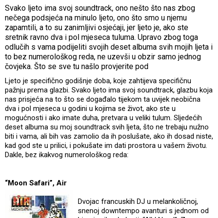
Svako ljeto ima svoj soundtrack, ono nešto što nas zbog
nečega podsjeća na minulo ljeto, ono što smo u njemu
zapamtili, a to su zanimljivi osjećaji, jer ljeto je, ako ste
sretnik ravno dva i pol mjeseca tuluma. Upravo zbog toga
odlučih s vama podijeliti svojih deset albuma svih mojih ljeta i
to bez numerološkog reda, ne uzevši u obzir samo jednog
čovjeka. Što se sve tu našlo provjerite pod
Ljeto je specifično godišnje doba, koje zahtijeva specifičnu
pažnju prema glazbi. Svako ljeto ima svoj soundtrack, glazbu koja
nas prisjeća na to što se događalo tijekom ta uvijek neobična
dva i pol mjeseca u godini u kojima se život, ako ste u
mogućnosti i ako imate duha, pretvara u veliki tulum. Sljedećih
deset albuma su moj soundtrack svih ljeta, što ne trebaju nužno
biti i vama, ali bih vas zamolio da ih poslušate, ako ih dosad niste,
kad god ste u prilici, i pokušate im dati prostora u vašem životu.
Dakle, bez ikakvog numerološkog reda:
“Moon Safari”, Air
Dvojac francuskih DJ u melankoličnoj,
snenoj downtempo avanturi s jednom od