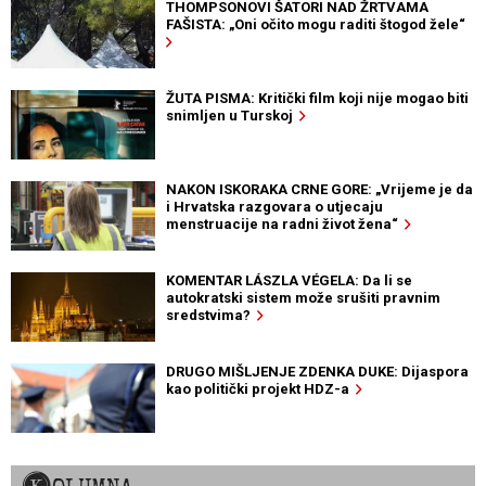
THOMPSONOVI ŠATORI NAD ŽRTVAMA
FAŠISTA: „Oni očito mogu raditi štogod žele“
ŽUTA PISMA: Kritički film koji nije mogao biti
snimljen u Turskoj
NAKON ISKORAKA CRNE GORE: „Vrijeme je da
i Hrvatska razgovara o utjecaju
menstruacije na radni život žena“
KOMENTAR LÁSZLA VÉGELA: Da li se
autokratski sistem može srušiti pravnim
sredstvima?
DRUGO MIŠLJENJE ZDENKA DUKE: Dijaspora
kao politički projekt HDZ-a