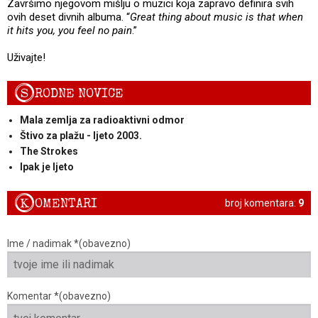
Završimo njegovom mišlju o muzici koja zapravo definira svih
ovih deset divnih albuma. “
Great thing about music is that when
it hits you, you feel no pain
.”
Uživajte!
S
RODNE NOVICE
Mala zemlja za radioaktivni odmor
Štivo za plažu - ljeto 2003.
The Strokes
Ipak je ljeto
K
OMENTARI
broj komentara:
9
Ime / nadimak *(obavezno)
Komentar *(obavezno)