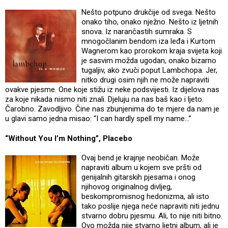
Nešto potpuno drukčije od svega. Nešto
onako tiho, onako nježno. Nešto iz ljetnih
snova. Iz narančastih sumraka. S
mnogočlanim bendom iza leđa i Kurtom
Wagnerom kao prorokom kraja svijeta koji
je sasvim možda ugodan, onako bizarno
tugaljiv, ako zvuči poput Lambchopa. Jer,
nitko drugi osim njih ne može napraviti
ovakve pjesme. One koje stižu iz neke podsvijesti. Iz dijelova nas
za koje nikada nismo niti znali. Djeluju na nas baš kao i ljeto.
Čarobno. Zavodljivo. Čine nas zbunjenima do te mjere da nam je
u glavi samo jedna misao: “I can hardly spell my name…”
“Without You I’m Nothing”, Placebo
Ovaj bend je krajnje neobičan. Može
napraviti album u kojem sve pršti od
genijalnih gitarskih pjesama i onog
njihovog originalnog divljeg,
beskompromisnog hedonizma, ali isto
tako poslije njega neće napraviti niti jednu
stvarno dobru pjesmu. Ali, to nije niti bitno.
Ovo možda nije stvarno ljetni album, ali je