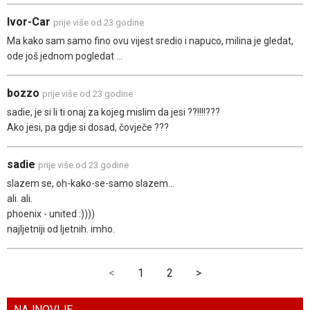
Ivor-Car
prije više od 23 godine
Ma kako sam samo fino ovu vijest sredio i napuco, milina je gledat,
ode još jednom pogledat ...
bozzo
prije više od 23 godine
sadie, je si li ti onaj za kojeg mislim da jesi ??!!!!???
Ako jesi, pa gdje si dosad, čovječe ???
sadie
prije više od 23 godine
slazem se, oh-kako-se-samo slazem...
ali. ali.
phoenix - united :))))
najljetniji od ljetnih. imho.
<
1
2
>
NAJNOVIJE