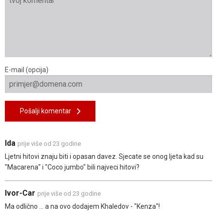
E-mail (opcija)
Pošalji komentar
Ida
prije više od 23 godine
Ljetni hitovi znaju biti i opasan davez. Sjecate se onog ljeta kad su
"Macarena" i "Coco jumbo" bili najveci hitovi?
Ivor-Car
prije više od 23 godine
Ma odlično ... a na ovo dodajem Khaledov - "Kenza"!