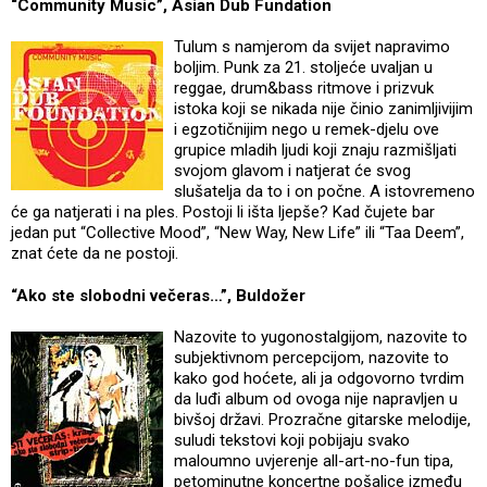
“Community Music”, Asian Dub Fundation
Tulum s namjerom da svijet napravimo
boljim. Punk za 21. stoljeće uvaljan u
reggae, drum&bass ritmove i prizvuk
istoka koji se nikada nije činio zanimljivijim
i egzotičnijim nego u remek-djelu ove
grupice mladih ljudi koji znaju razmišljati
svojom glavom i natjerat će svog
slušatelja da to i on počne. A istovremeno
će ga natjerati i na ples. Postoji li išta ljepše? Kad čujete bar
jedan put “Collective Mood”, “New Way, New Life” ili “Taa Deem”,
znat ćete da ne postoji.
“Ako ste slobodni večeras…”, Buldožer
Nazovite to yugonostalgijom, nazovite to
subjektivnom percepcijom, nazovite to
kako god hoćete, ali ja odgovorno tvrdim
da luđi album od ovoga nije napravljen u
bivšoj državi. Prozračne gitarske melodije,
suludi tekstovi koji pobijaju svako
maloumno uvjerenje all-art-no-fun tipa,
petominutne koncertne pošalice između