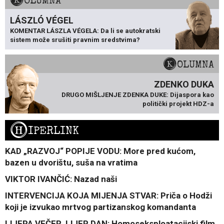
KOLUMNA
LÁSZLÓ VÉGEL
KOMENTAR LÁSZLA VÉGELA: Da li se autokratski
sistem može srušiti pravnim sredstvima?
KOLUMNA
ZDENKO DUKA
DRUGO MIŠLJENJE ZDENKA DUKE: Dijaspora kao
politički projekt HDZ-a
H
IPERLINK
KAD „RAZVOJ“ POPIJE VODU: More pred kućom,
bazen u dvorištu, suša na vratima
VIKTOR IVANČIĆ: Nazad naši
INTERVENCIJA KOJA MIJENJA STVAR: Priča o Hodži
koji je izvukao mrtvog partizanskog komandanta
LIJEPA VEČER, LIJEP DAN: Homoseksploatacijski film