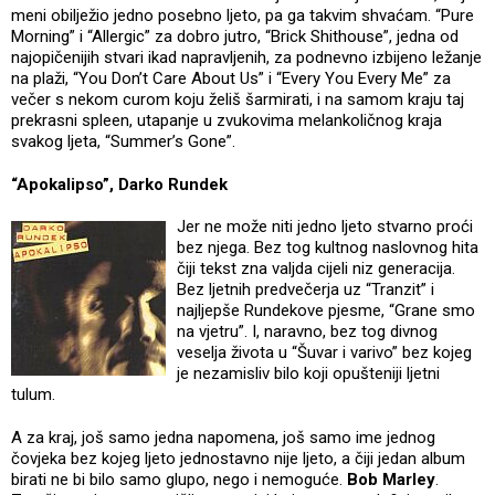
meni obilježio jedno posebno ljeto, pa ga takvim shvaćam. “Pure
Morning” i “Allergic” za dobro jutro, “Brick Shithouse”, jedna od
najopičenijih stvari ikad napravljenih, za podnevno izbijeno ležanje
na plaži, “You Don’t Care About Us” i “Every You Every Me” za
večer s nekom curom koju želiš šarmirati, i na samom kraju taj
prekrasni spleen, utapanje u zvukovima melankoličnog kraja
svakog ljeta, “Summer’s Gone”.
“Apokalipso”, Darko Rundek
Jer ne može niti jedno ljeto stvarno proći
bez njega. Bez tog kultnog naslovnog hita
čiji tekst zna valjda cijeli niz generacija.
Bez ljetnih predvečerja uz “Tranzit” i
najljepše Rundekove pjesme, “Grane smo
na vjetru”. I, naravno, bez tog divnog
veselja života u “Šuvar i varivo” bez kojeg
je nezamisliv bilo koji opušteniji ljetni
tulum.
A za kraj, još samo jedna napomena, još samo ime jednog
čovjeka bez kojeg ljeto jednostavno nije ljeto, a čiji jedan album
birati ne bi bilo samo glupo, nego i nemoguće.
Bob Marley
.