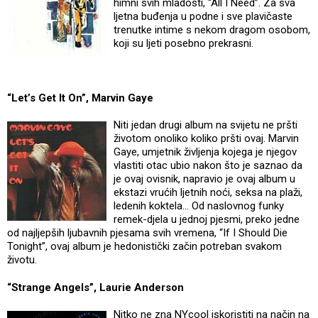
himni svih mladosti, “All I Need”. Za sva
ljetna buđenja u podne i sve plavičaste
trenutke intime s nekom dragom osobom,
koji su ljeti posebno prekrasni.
“Let’s Get It On”, Marvin Gaye
Niti jedan drugi album na svijetu ne pršti
životom onoliko koliko pršti ovaj. Marvin
Gaye, umjetnik življenja kojega je njegov
vlastiti otac ubio nakon što je saznao da
je ovaj ovisnik, napravio je ovaj album u
ekstazi vrućih ljetnih noći, seksa na plaži,
ledenih koktela… Od naslovnog funky
remek-djela u jednoj pjesmi, preko jedne
od najljepših ljubavnih pjesama svih vremena, “If I Should Die
Tonight”, ovaj album je hedonistički začin potreban svakom
životu.
“Strange Angels”, Laurie Anderson
Nitko ne zna NYcool iskoristiti na način na