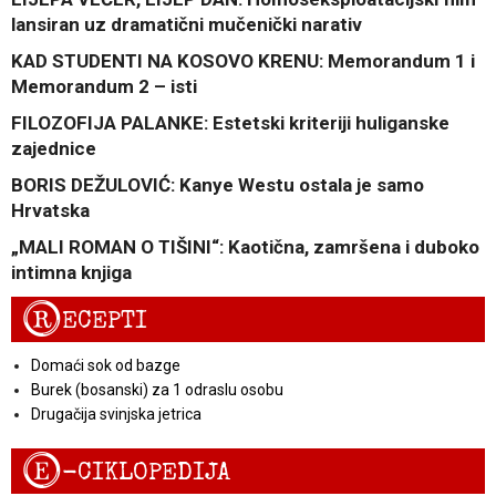
lansiran uz dramatični mučenički narativ
KAD STUDENTI NA KOSOVO KRENU: Memorandum 1 i
Memorandum 2 – isti
FILOZOFIJA PALANKE: Estetski kriteriji huliganske
zajednice
BORIS DEŽULOVIĆ: Kanye Westu ostala je samo
Hrvatska
„MALI ROMAN O TIŠINI“: Kaotična, zamršena i duboko
intimna knjiga
R
ECEPTI
Domaći sok od bazge
Burek (bosanski) za 1 odraslu osobu
Drugačija svinjska jetrica
E
-CIKLOPEDIJA