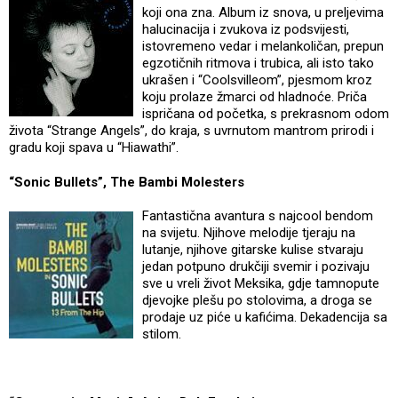
koji ona zna. Album iz snova, u preljevima
halucinacija i zvukova iz podsvijesti,
istovremeno vedar i melankoličan, prepun
egzotičnih ritmova i trubica, ali isto tako
ukrašen i “Coolsvilleom”, pjesmom kroz
koju prolaze žmarci od hladnoće. Priča
ispričana od početka, s prekrasnom odom
života “Strange Angels”, do kraja, s uvrnutom mantrom prirodi i
gradu koji spava u “Hiawathi”.
“Sonic Bullets”, The Bambi Molesters
Fantastična avantura s najcool bendom
na svijetu. Njihove melodije tjeraju na
lutanje, njihove gitarske kulise stvaraju
jedan potpuno drukčiji svemir i pozivaju
sve u vreli život Meksika, gdje tamnopute
djevojke plešu po stolovima, a droga se
prodaje uz piće u kafićima. Dekadencija sa
stilom.