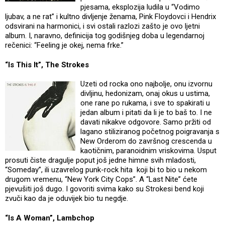
pjesama, eksplozija ludila u “Vodimo
ljubav, a ne rat” i kultno divljenje ženama, Pink Floydovci i Hendrix
odsvirani na harmonici, i svi ostali razlozi zašto je ovo ljetni
album. I, naravno, definicija tog godišnjeg doba u legendarnoj
rečenici: “Feeling je okej, nema frke.”
“Is This It”, The Strokes
Uzeti od rocka ono najbolje, onu izvornu
divljinu, hedonizam, onaj okus u ustima,
one rane po rukama, i sve to spakirati u
jedan album i pitati da li je to baš to. I ne
davati nikakve odgovore. Samo pržiti od
lagano stiliziranog početnog poigravanja s
New Orderom do završnog crescenda u
kaotičnim, paranoidnim vriskovima. Usput
prosuti čiste dragulje poput još jedne himne svih mladosti,
“Someday”, ili uzavrelog punk-rock hita koji bi to bio u nekom
drugom vremenu, “New York City Cops”. A “Last Nite” ćete
pjevušiti još dugo. I govoriti svima kako su Strokesi bend koji
zvuči kao da je oduvijek bio tu negdje.
“Is A Woman”, Lambchop