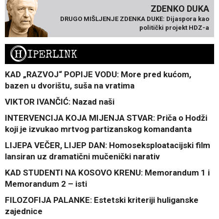
ZDENKO DUKA
DRUGO MIŠLJENJE ZDENKA DUKE: Dijaspora kao
politički projekt HDZ-a
H
IPERLINK
KAD „RAZVOJ“ POPIJE VODU: More pred kućom,
bazen u dvorištu, suša na vratima
VIKTOR IVANČIĆ: Nazad naši
INTERVENCIJA KOJA MIJENJA STVAR: Priča o Hodži
koji je izvukao mrtvog partizanskog komandanta
LIJEPA VEČER, LIJEP DAN: Homoseksploatacijski film
lansiran uz dramatični mučenički narativ
KAD STUDENTI NA KOSOVO KRENU: Memorandum 1 i
Memorandum 2 – isti
FILOZOFIJA PALANKE: Estetski kriteriji huliganske
zajednice