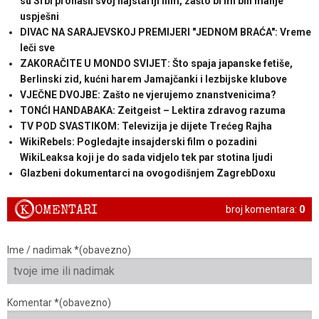
su Srbi pronašli svoj najstariji film, zašto bi mi bili manje
uspješni
DIVAC NA SARAJEVSKOJ PREMIJERI "JEDNOM BRAĆA": Vreme
leči sve
ZAKORAČITE U MONDO SVIJET: Što spaja japanske fetiše,
Berlinski zid, kućni harem Jamajčanki i lezbijske klubove
VJEČNE DVOJBE: Zašto ne vjerujemo znanstvenicima?
TONĆI HANDABAKA: Zeitgeist – Lektira zdravog razuma
TV POD SVASTIKOM: Televizija je dijete Trećeg Rajha
WikiRebels: Pogledajte insajderski film o pozadini
WikiLeaksa koji je do sada vidjelo tek par stotina ljudi
Glazbeni dokumentarci na ovogodišnjem ZagrebDoxu
K
OMENTARI
broj komentara:
0
Ime / nadimak *(obavezno)
Komentar *(obavezno)