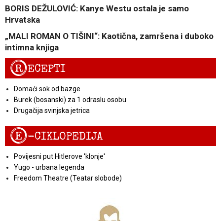
BORIS DEŽULOVIĆ: Kanye Westu ostala je samo
Hrvatska
„MALI ROMAN O TIŠINI“: Kaotična, zamršena i duboko
intimna knjiga
R
ECEPTI
Domaći sok od bazge
Burek (bosanski) za 1 odraslu osobu
Drugačija svinjska jetrica
E
-CIKLOPEDIJA
Povijesni put Hitlerove 'klonje'
Yugo - urbana legenda
Freedom Theatre (Teatar slobode)