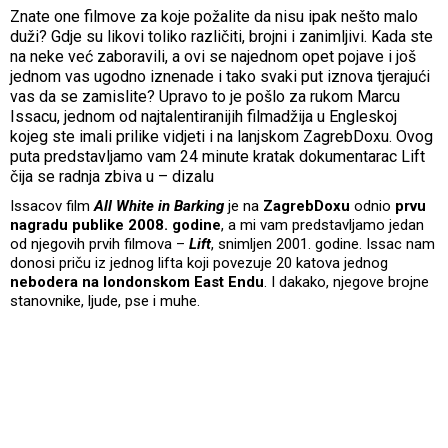
Znate one filmove za koje požalite da nisu ipak nešto malo
duži? Gdje su likovi toliko različiti, brojni i zanimljivi. Kada ste
na neke već zaboravili, a ovi se najednom opet pojave i još
jednom vas ugodno iznenade i tako svaki put iznova tjerajući
vas da se zamislite? Upravo to je pošlo za rukom Marcu
Issacu, jednom od najtalentiranijih filmadžija u Engleskoj
kojeg ste imali prilike vidjeti i na lanjskom ZagrebDoxu. Ovog
puta predstavljamo vam 24 minute kratak dokumentarac Lift
čija se radnja zbiva u – dizalu
Issacov film
All White in Barking
je na
ZagrebDoxu
odnio
prvu
nagradu publike 2008. godine
, a mi vam predstavljamo jedan
od njegovih prvih filmova –
Lift
, snimljen 2001. godine. Issac nam
donosi priču iz jednog lifta koji povezuje 20 katova jednog
nebodera na londonskom East Endu
. I dakako, njegove brojne
stanovnike, ljude, pse i muhe.