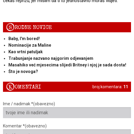
čekaš reprizu, jer mislim da ti to jednostavno moraš vidjeti.
S
RODNE NOVICE
Baby, I'm bored!
Nominacije za Maline
Kao vrtni patuljak
Trabunjanje nazvano najgorim odjevanjem
Masahiko već mjesecima slijedi Britney i njoj je sada dosta!
Što je novoga?
K
OMENTARI
broj komentara:
11
Ime / nadimak *(obavezno)
Komentar *(obavezno)