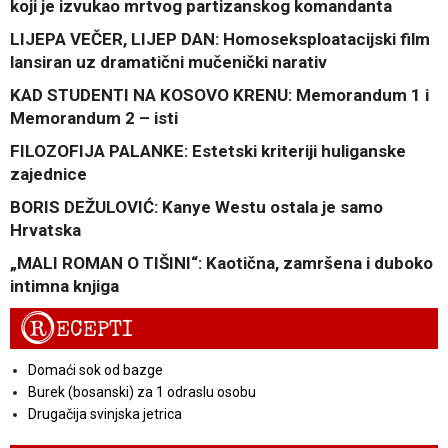
koji je izvukao mrtvog partizanskog komandanta
LIJEPA VEČER, LIJEP DAN: Homoseksploatacijski film
lansiran uz dramatični mučenički narativ
KAD STUDENTI NA KOSOVO KRENU: Memorandum 1 i
Memorandum 2 – isti
FILOZOFIJA PALANKE: Estetski kriteriji huliganske
zajednice
BORIS DEŽULOVIĆ: Kanye Westu ostala je samo
Hrvatska
„MALI ROMAN O TIŠINI“: Kaotična, zamršena i duboko
intimna knjiga
R
ECEPTI
Domaći sok od bazge
Burek (bosanski) za 1 odraslu osobu
Drugačija svinjska jetrica