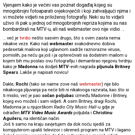
Vjerujem kako je većini vas poznat događaj kojeg su
mnogobrojni fotoaparati ovjekovječili i koji zahvaljujući njima i
vi možete vidjeti na priloženoj fotografiji. Neki su to vidjeli
uživo ili pak u jednoj od mnogobrojnih repriza kojima su nas
bombardirali na MTV-u, ali naš webmaster ovo nije vidio …
… već je
tvrdio
nešto sasvim drugo, što s ovim zaista nema
nikakve veze. Kako naš
webmaster
svakodnevno dobiva
pedesetak mailova koji uglavnom sadrže raznorazne viruse,
pomislih, pa neću ga još i ja opterećivati sa dodatnim mailom u
kojem bih mu poslao ovu fotografiju i demantirao njegovu tvrdnju
kako je
Madonna
na dodjeli
MTV
-evih nagrada
pljunula
Britney
Spears
. Lakše je napisati novicu!
Dakle,
Rochi
(tako se naime zove naš
webmaster
) nije bilo
nikakvoga pljuvanja pa neće biti ni nikakvoga razvrata, kao što si
ti mislio, već je pao
sočan poljubac
između Madonne i Britney,
kojeg evo možeš i sam vidjeti. A osim Britney, dragi Rochi,
Madonna je u njujorškom
Radio City Music Hall
-u gdje je
odrađen
MTV Video Music Awards
poljubila i
Christinu
Aguileru
, na identičan način.
Još ti samo na kraju savjetujem da dok noću sjediš za
kompjuterom upališ televizor i okreneš program na MTV i lagano