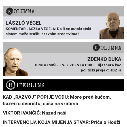
KOLUMNA
LÁSZLÓ VÉGEL
KOMENTAR LÁSZLA VÉGELA: Da li se autokratski
sistem može srušiti pravnim sredstvima?
KOLUMNA
ZDENKO DUKA
DRUGO MIŠLJENJE ZDENKA DUKE: Dijaspora kao
politički projekt HDZ-a
H
IPERLINK
KAD „RAZVOJ“ POPIJE VODU: More pred kućom,
bazen u dvorištu, suša na vratima
VIKTOR IVANČIĆ: Nazad naši
INTERVENCIJA KOJA MIJENJA STVAR: Priča o Hodži