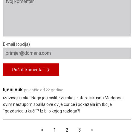
E-mail (opcija)
Pošalji komentar
lijeni vuk
prije više od 22 godine
izazivaju koke. Nego jel mislite vi kako je stara iskusna Madonna
ovim nastupom spalila ove dvije curice i pokazala im tko je
¨gazdarica u kući¨? Iz bilo kojeg razloga?!
<
1
2
3
>