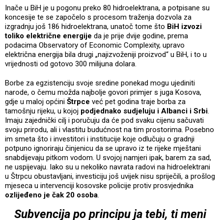
Inače u BiH je u pogonu preko 80 hidroelektrana, a potpisane su
koncesije te se započelo s procesom traženja dozvola za
izgradnju još 186 hidroelektrana, unatoč tome što
BiH izvozi
toliko električne energije
da je prije dvije godine, prema
podacima Observatory of Economic Complexity, upravo
električna energija bila drugi „najizvoženiji proizvod“ u BiH, i to u
vrijednosti od gotovo 300 milijuna dolara.
Borbe za egzistenciju svoje sredine ponekad mogu ujediniti
narode, o čemu možda najbolje govori primjer s juga Kosova,
gdje u maloj općini
Štrpce
već pet godina traje borba za
tamošnju rijeku, u kojoj
podjednako sudjeluju i Albanci i Srbi
.
Imaju zajednički cilj i poručuju da će pod svaku cijenu sačuvati
svoju prirodu, ali i vlastitu budućnost na tim prostorima. Posebno
im smeta što i investitori i institucije koje odlučuju o gradnji
potpuno ignoriraju činjenicu da se upravo iz te rijeke mještani
snabdijevaju pitkom vodom. U svojoj namjeri ipak, barem za sad,
ne uspijevaju. Iako su u nekoliko navrata radovi na hidroelektrani
u Štrpcu obustavljani, investiciju još uvijek nisu spriječili, a prošlog
mjeseca u intervenciji kosovske policije protiv prosvjednika
ozlijeđeno je čak 20 osoba
.
Subvencija po principu ja tebi, ti meni