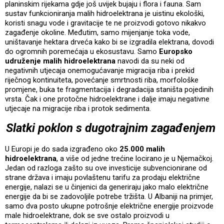
planinskim rijekama gdje još uvijek bujaju i flora i fauna. Sam
sustav funkcioniranja malih hidroelektrana je uistinu ekološki,
koristi snagu vode i gravitacije te ne proizvodi gotovo nikakvo
zagađenje okoline. Međutim, samo mijenjanje toka vode,
uništavanje hektara drveća kako bi se izgradila elektrana, dovodi
do ogromnih poremećaja u ekosustavu. Samo
Europsko
udruženje malih hidroelektrana
navodi da su neki od
negativnih utjecaja onemogućavanje migracija riba i prekid
riječnog kontinuiteta, povećanje smrtnosti riba, morfološke
promjene, buka te fragmentacija i degradacija staništa pojedinih
vrsta. Čak i one protočne hidroelektrane i dalje imaju negativne
utjecaje na migracije riba i protok sedimenta.
Slatki poklon s dugotrajnim zagađenjem
U Europi je do sada izgrađeno oko
25.000 malih
hidroelektrana
, a više od jedne trećine locirano je u Njemačkoj.
Jedan od razloga zašto su ove investicije subvencionirane od
strane država i imaju povlaštenu tarifu za prodaju električne
energije, nalazi se u činjenici da generiraju jako malo električne
energije da bi se zadovoljile potrebe tržišta. U Albaniji na primjer,
samo dva posto ukupne potrošnje električne energije proizvode
male hidroelektrane, dok se sve ostalo proizvodi u