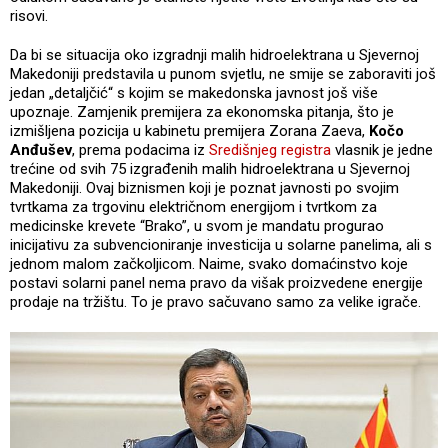
risovi.
Da bi se situacija oko izgradnji malih hidroelektrana u Sjevernoj
Makedoniji predstavila u punom svjetlu, ne smije se zaboraviti još
jedan „detaljčić“ s kojim se makedonska javnost još više
upoznaje. Zamjenik premijera za ekonomska pitanja, što je
izmišljena pozicija u kabinetu premijera Zorana Zaeva,
Kočo
Anđušev
, prema podacima iz
Središnjeg registra
vlasnik je jedne
trećine od svih 75 izgrađenih malih hidroelektrana u Sjevernoj
Makedoniji. Ovaj biznismen koji je poznat javnosti po svojim
tvrtkama za trgovinu električnom energijom i tvrtkom za
medicinske krevete “Brako”, u svom je mandatu progurao
inicijativu za subvencioniranje investicija u solarne panelima, ali s
jednom malom začkoljicom. Naime, svako domaćinstvo koje
postavi solarni panel nema pravo da višak proizvedene energije
prodaje na tržištu. To je pravo sačuvano samo za velike igrače.