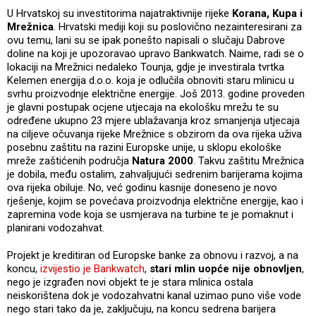
U Hrvatskoj su investitorima najatraktivnije rijeke
Korana, Kupa i
Mrežnica
. Hrvatski mediji koji su poslovično nezainteresirani za
ovu temu, lani su se ipak ponešto napisali o slučaju Dabrove
doline na koji je upozoravao upravo Bankwatch. Naime, radi se o
lokaciji na Mrežnici nedaleko Tounja, gdje je investirala tvrtka
Kelemen energija d.o.o. koja je odlučila obnoviti staru mlinicu u
svrhu proizvodnje električne energije. Još 2013. godine proveden
je glavni postupak ocjene utjecaja na ekološku mrežu te su
određene ukupno 23 mjere ublažavanja kroz smanjenja utjecaja
na ciljeve očuvanja rijeke Mrežnice s obzirom da ova rijeka uživa
posebnu zaštitu na razini Europske unije, u sklopu ekološke
mreže zaštićenih područja
Natura 2000
. Takvu zaštitu Mrežnica
je dobila, među ostalim, zahvaljujući sedrenim barijerama kojima
ova rijeka obiluje. No, već godinu kasnije doneseno je novo
rješenje, kojim se povećava proizvodnja električne energije, kao i
zapremina vode koja se usmjerava na turbine te je pomaknut i
planirani vodozahvat.
Projekt je kreditiran od Europske banke za obnovu i razvoj, a na
koncu,
izvijestio je Bankwatch
,
stari mlin uopće nije obnovljen
,
nego je izgrađen novi objekt te je stara mlinica ostala
neiskorištena dok je vodozahvatni kanal uzimao puno više vode
nego stari tako da je, zaključuju, na koncu sedrena barijera