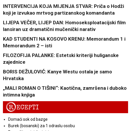
INTERVENCIJA KOJA MIJENJA STVAR: Priča o Hodži
koji je izvukao mrtvog partizanskog komandanta
LIJEPA VEČER, LIJEP DAN: Homoseksploatacijski film
lansiran uz dramatični mučenički narativ
KAD STUDENTI NA KOSOVO KRENU: Memorandum 1 i
Memorandum 2 – isti
FILOZOFIJA PALANKE: Estetski kriteriji huliganske
zajednice
BORIS DEŽULOVIĆ: Kanye Westu ostala je samo
Hrvatska
„MALI ROMAN O TIŠINI“: Kaotična, zamršena i duboko
intimna knjiga
R
ECEPTI
Domaći sok od bazge
Burek (bosanski) za 1 odraslu osobu