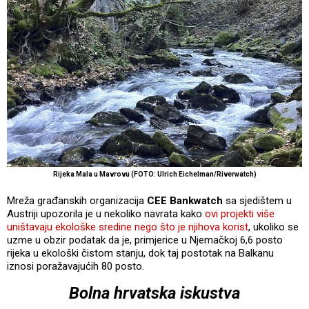
Rijeka Mala u Mavrovu (FOTO: Ulrich Eichelman/Riverwatch)
Mreža građanskih organizacija
CEE Bankwatch
sa sjedištem u
Austriji upozorila je u nekoliko navrata kako
ovi projekti više
uništavaju ekološke sredine nego što je njihova korist
, ukoliko se
uzme u obzir podatak da je, primjerice u Njemačkoj 6,6 posto
rijeka u ekološki čistom stanju, dok taj postotak na Balkanu
iznosi poražavajućih 80 posto.
Bolna hrvatska iskustva