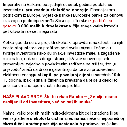
Imperativ na Balkanu posljednjih desetak godina postale su
investicije u
proizvodnju električne energije
. Financijskom
podrškom iz Europe, Svjetske banke i Europske banke za obnovu
i razvoj na području između Slovenije i Turske
izgradit će se
gotovo
3.000 malih hidroelektrana
, čija snaga varira između
pet kilovata i deset megavata.
Koliko god da su ovi projekti ekološki opravdani, nažalost, iza njih
često stoji interes za profitom pod svaku cijenu. Točne su
tvrdnje investitora kako su ovakve investicije male, a zagađenje
minimalno, dok su, s druge strane, državne subvencije vrlo
primamljive, zajedno s povlaštenim tarifama na tržištu, što „u
prijevodu“ znači da države garantiraju da će svu proizvedenu
električnu energiju
otkupiti po povoljnoj cijeni
u narednih 10 ili
15 godina. Ipak, jedna je činjenica prevažna da bi se u cijeloj toj
priči zanemario spomenuti interes profita.
NAŠE PLAVO SRCE: Što bi rekao Rambo – „Zemlju nismo
naslijedili od investitora, već od naših unuka“
Naime, veliki broj tih malih hidroelektrana bit će izgrađene ili su
već izgrađene u
ekološki čistim sredinama
, neke u neposrednoj
blizini ili
čak unutar područja nacionalnih parkova
, na čistim