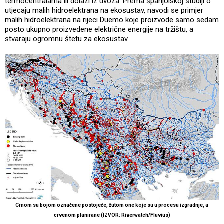
termocentralama ili dolazi iz uvoza. Prema španjolskoj studiji o
utjecaju malih hidroelektrana na ekosustav, navodi se primjer
malih hidroelektrana na rijeci Duemo koje proizvode samo sedam
posto ukupno proizvedene električne energije na tržištu, a
stvaraju ogromnu štetu za ekosustav.
Crnom su bojom označene postojeće, žutom one koje su u procesu izgradnje, a
crvenom planirane (IZVOR: Riverwatch/Fluvius)