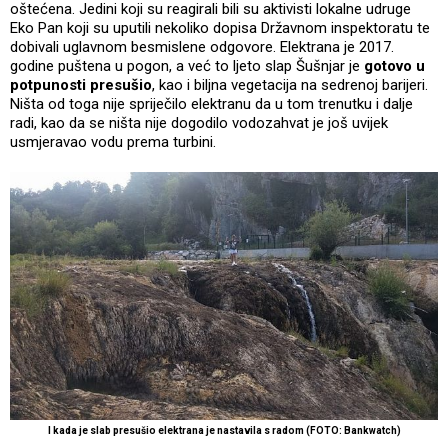
oštećena. Jedini koji su reagirali bili su aktivisti lokalne udruge
Eko Pan koji su uputili nekoliko dopisa Državnom inspektoratu te
dobivali uglavnom besmislene odgovore. Elektrana je 2017.
godine puštena u pogon, a već to ljeto slap Šušnjar je
gotovo u
potpunosti presušio
, kao i biljna vegetacija na sedrenoj barijeri.
Ništa od toga nije spriječilo elektranu da u tom trenutku i dalje
radi, kao da se ništa nije dogodilo vodozahvat je još uvijek
usmjeravao vodu prema turbini.
I kada je slab presušio elektrana je nastavila s radom (FOTO: Bankwatch)