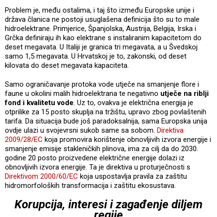
Problem je, među ostalima, i taj što između Europske unije i
država članica ne postoji usuglašena definicija što su to male
hidroelektrane. Primjerice, Španjolska, Austrija, Belgija, Irska i
Grčka definiraju ih kao elektrane s instaliranim kapacitetom do
deset megavata. U Italiji je granica tri megavata, a u Švedskoj
samo 1,5 megavata. U Hrvatskoj je to, zakonski, od deset
kilovata do deset megavata kapaciteta.
Samo ograničavanje protoka vode utječe na smanjenje flore i
faune u okolini malih hidroelektrana te negativno
utječe na riblji
fond i kvalitetu vode
. Uz to, ovakva je električna energija je
otprilike za 15 posto skuplja na tržištu, upravo zbog povlaštenih
tarifa. Da situacija bude još paradoksalnija, sama Europska unija
ovdje ulazi u svojevrsni sukob same sa sobom.
Direktiva
2009/28/EC
koja promovira korištenje obnovljivih izvora energije i
smanjenje emisije stakleničkih plinova, ima za cilj da do 2030.
godine 20 posto proizvedene električne energije dolazi iz
obnovljivih izvora energije. Ta je direktiva u proturječnosti s
Direktivom 2000/60/EC
koja uspostavlja pravila za zaštitu
hidromorfoloških transformacija i zaštitu ekosustava.
Korupcija, interesi i zagađenje diljem
regije