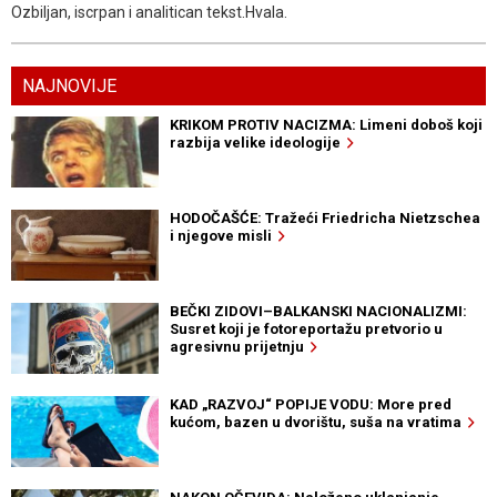
Ozbiljan, iscrpan i analitican tekst.Hvala.
NAJNOVIJE
KRIKOM PROTIV NACIZMA: Limeni doboš koji
razbija velike ideologije
HODOČAŠĆE: Tražeći Friedricha Nietzschea
i njegove misli
BEČKI ZIDOVI–BALKANSKI NACIONALIZMI:
Susret koji je fotoreportažu pretvorio u
agresivnu prijetnju
KAD „RAZVOJ“ POPIJE VODU: More pred
kućom, bazen u dvorištu, suša na vratima