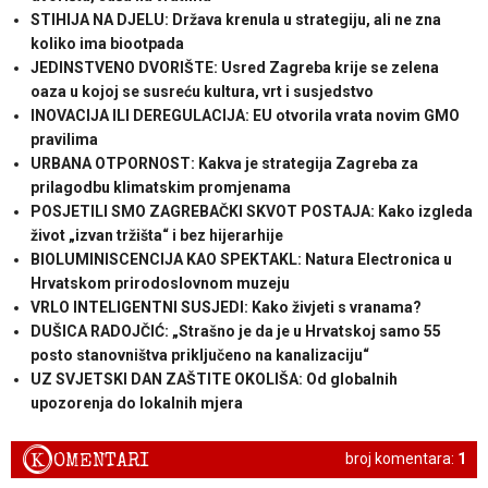
STIHIJA NA DJELU: Država krenula u strategiju, ali ne zna
koliko ima biootpada
JEDINSTVENO DVORIŠTE: Usred Zagreba krije se zelena
oaza u kojoj se susreću kultura, vrt i susjedstvo
INOVACIJA ILI DEREGULACIJA: EU otvorila vrata novim GMO
pravilima
URBANA OTPORNOST: Kakva je strategija Zagreba za
prilagodbu klimatskim promjenama
POSJETILI SMO ZAGREBAČKI SKVOT POSTAJA: Kako izgleda
život „izvan tržišta“ i bez hijerarhije
BIOLUMINISCENCIJA KAO SPEKTAKL: Natura Electronica u
Hrvatskom prirodoslovnom muzeju
VRLO INTELIGENTNI SUSJEDI: Kako živjeti s vranama?
DUŠICA RADOJČIĆ: „Strašno je da je u Hrvatskoj samo 55
posto stanovništva priključeno na kanalizaciju“
UZ SVJETSKI DAN ZAŠTITE OKOLIŠA: Od globalnih
upozorenja do lokalnih mjera
K
OMENTARI
broj komentara:
1