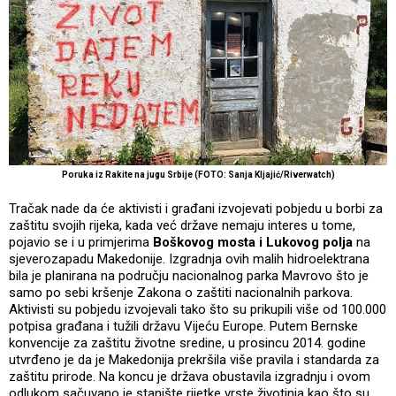
Poruka iz Rakite na jugu Srbije (FOTO: Sanja Kljajić/Riverwatch)
Tračak nade da će aktivisti i građani izvojevati pobjedu u borbi za
zaštitu svojih rijeka, kada već države nemaju interes u tome,
pojavio se i u primjerima
Boškovog mosta i Lukovog polja
na
sjeverozapadu Makedonije. Izgradnja ovih malih hidroelektrana
bila je planirana na području nacionalnog parka Mavrovo što je
samo po sebi kršenje Zakona o zaštiti nacionalnih parkova.
Aktivisti su pobjedu izvojevali tako što su prikupili više od 100.000
potpisa građana i tužili državu Vijeću Europe. Putem Bernske
konvencije za zaštitu životne sredine, u prosincu 2014. godine
utvrđeno je da je Makedonija prekršila više pravila i standarda za
zaštitu prirode. Na koncu je država obustavila izgradnju i ovom
odlukom sačuvano je stanište rijetke vrste životinja kao što su