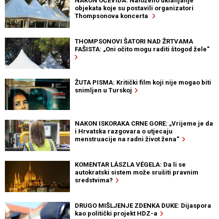
NAKON OČEVIDA: Naloženo uklanjanje
objekata koje su postavili organizatori
Thompsonova koncerta
THOMPSONOVI ŠATORI NAD ŽRTVAMA
FAŠISTA: „Oni očito mogu raditi štogod žele“
ŽUTA PISMA: Kritički film koji nije mogao biti
snimljen u Turskoj
NAKON ISKORAKA CRNE GORE: „Vrijeme je da
i Hrvatska razgovara o utjecaju
menstruacije na radni život žena“
KOMENTAR LÁSZLA VÉGELA: Da li se
autokratski sistem može srušiti pravnim
sredstvima?
DRUGO MIŠLJENJE ZDENKA DUKE: Dijaspora
kao politički projekt HDZ-a