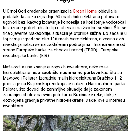
U Crnoj Gori građanska organizacija
Green Home
objavila je
podatak da su za izgradnju 50 malih hidroelektrana potpisani
ugovori bez ikakvog izdavanje koncesija za korištenje vodotoka i
bez izrade potrebnih studija o utjecaju na životnu sredinu. Što se
tiče Sjeverne Makedonije, situacija je otprilike slična. Do sada je u
toj zemlji izgrađeno oko 116 malih hidroelektrana, a većina ovih
investicija nalazi se na zaštićenim područjima i financirana je od
strane Europske banke za obnovu i razvoj (EBRD) i Europske
investicijske banke (EIB).
Nažalost, a i na znanje europskih investitora, neke male
hidroelektrane
nisu zaobišle nacionalne parkove
kao što su
Mavrovo i Pelister. Izgradnja malih hidroelektrana Brajčino 1 i 2
počela je na Brajčinskoj reci koja se nalazi u Nacionalnom parku
Pelister, što dovodi do zanimljive situacije da je zakonom
zabranjen ribolov na svim pritokama Brajčinske reke, dok je
dozvoljena gradnja privatne hidroelektrane. Dakle, sve u interesu
investitora.