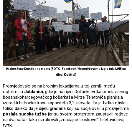
Hrabre Žene Kruščice na mostu (FOTO: Facebook/Ne podržavamo izgradnju MHE na
rijeci Kruščici)
Prosvjedovalo se na brojnim lokacijama u toj zemlji, među
ostalim i u
Jablanici
, gdje je na rijeci Doljanki tvrtka proslavljenog
bosanskohercegovačkog košarkaša Mirze Teletovića planirala
izgraditi hidroelektranu kapaciteta 3,2 kilovata. Ta je tvrtka otišla i
toliko daleko da je dijelu građana koji su sudjelovali u prosvjedima
poslala sudske tužbe
jer su svojim protestom zaustavili radove
na dva sata i tako uzrokovali „značajne troškove“ Teletovićevoj
tvrtki.