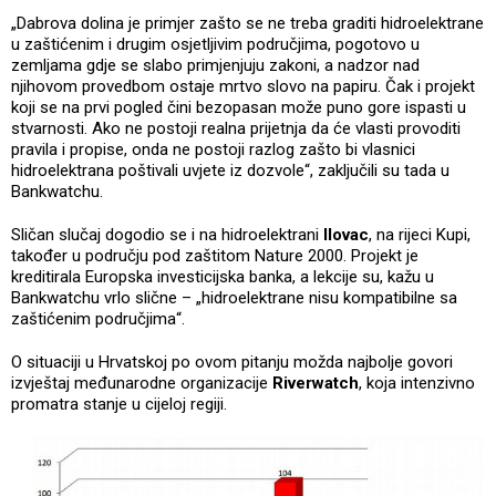
„Dabrova dolina je primjer zašto se ne treba graditi hidroelektrane
u zaštićenim i drugim osjetljivim područjima, pogotovo u
zemljama gdje se slabo primjenjuju zakoni, a nadzor nad
njihovom provedbom ostaje mrtvo slovo na papiru. Čak i projekt
koji se na prvi pogled čini bezopasan može puno gore ispasti u
stvarnosti. Ako ne postoji realna prijetnja da će vlasti provoditi
pravila i propise, onda ne postoji razlog zašto bi vlasnici
hidroelektrana poštivali uvjete iz dozvole“, zaključili su tada u
Bankwatchu.
Sličan slučaj dogodio se i na hidroelektrani
Ilovac
, na rijeci Kupi,
također u području pod zaštitom Nature 2000. Projekt je
kreditirala Europska investicijska banka, a lekcije su, kažu u
Bankwatchu vrlo slične – „hidroelektrane nisu kompatibilne sa
zaštićenim područjima“.
O situaciji u Hrvatskoj po ovom pitanju možda najbolje govori
izvještaj međunarodne organizacije
Riverwatch
, koja intenzivno
promatra stanje u cijeloj regiji.