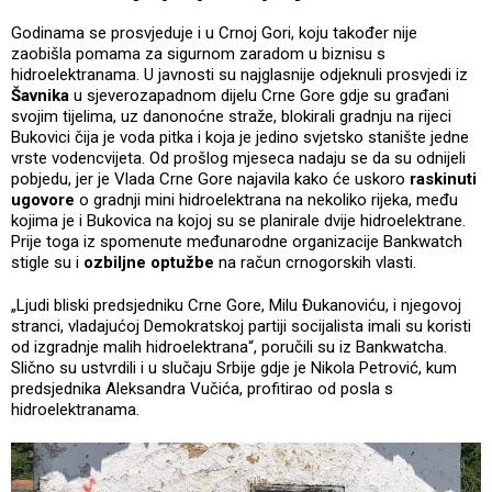
Godinama se prosvjeduje i u Crnoj Gori, koju također nije
zaobišla pomama za sigurnom zaradom u biznisu s
hidroelektranama. U javnosti su najglasnije odjeknuli prosvjedi iz
Šavnika
u sjeverozapadnom dijelu Crne Gore gdje su građani
svojim tijelima, uz danonoćne straže, blokirali gradnju na rijeci
Bukovici čija je voda pitka i koja je jedino svjetsko stanište jedne
vrste vodencvijeta. Od prošlog mjeseca nadaju se da su odnijeli
pobjedu, jer je Vlada Crne Gore najavila kako će uskoro
raskinuti
ugovore
o gradnji mini hidroelektrana na nekoliko rijeka, među
kojima je i Bukovica na kojoj su se planirale dvije hidroelektrane.
Prije toga iz spomenute međunarodne organizacije Bankwatch
stigle su i
ozbiljne optužbe
na račun crnogorskih vlasti.
„Ljudi bliski predsjedniku Crne Gore, Milu Đukanoviću, i njegovoj
stranci, vladajućoj Demokratskoj partiji socijalista imali su koristi
od izgradnje malih hidroelektrana“, poručili su iz Bankwatcha.
Slično su ustvrdili i u slučaju Srbije gdje je Nikola Petrović, kum
predsjednika Aleksandra Vučića, profitirao od posla s
hidroelektranama.