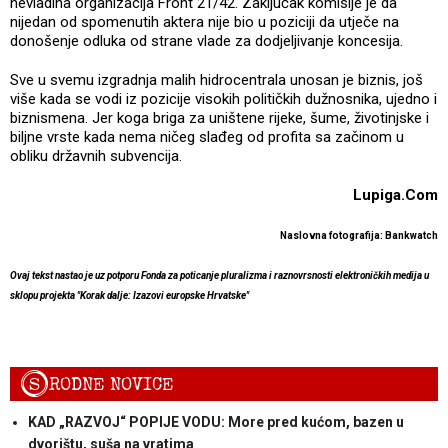
nevladina organizacija Front 21/42. Zaključak komisije je da
nijedan od spomenutih aktera nije bio u poziciji da utječe na
donošenje odluka od strane vlade za dodjeljivanje koncesija.
Sve u svemu izgradnja malih hidrocentrala unosan je biznis, još
više kada se vodi iz pozicije visokih političkih dužnosnika, ujedno i
biznismena. Jer koga briga za uništene rijeke, šume, životinjske i
biljne vrste kada nema ničeg slađeg od profita sa začinom u
obliku državnih subvencija.
Lupiga.Com
Naslovna fotografija: Bankwatch
Ovaj tekst nastao je uz potporu Fonda za poticanje pluralizma i raznovrsnosti elektroničkih medija u
sklopu projekta "Korak dalje: Izazovi europske Hrvatske"
S
RODNE NOVICE
KAD „RAZVOJ“ POPIJE VODU: More pred kućom, bazen u
dvorištu, suša na vratima