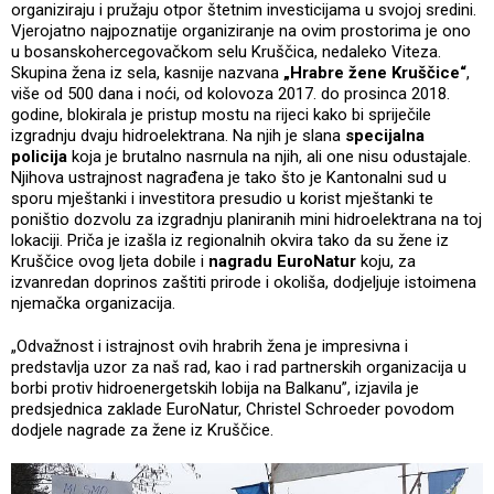
organiziraju i pružaju otpor štetnim investicijama u svojoj sredini.
Vjerojatno najpoznatije organiziranje na ovim prostorima je ono
u bosanskohercegovačkom selu Kruščica, nedaleko Viteza.
Skupina žena iz sela, kasnije nazvana
„Hrabre žene Kruščice“
,
više od 500 dana i noći, od kolovoza 2017. do prosinca 2018.
godine, blokirala je pristup mostu na rijeci kako bi spriječile
izgradnju dvaju hidroelektrana. Na njih je slana
specijalna
policija
koja je brutalno nasrnula na njih, ali one nisu odustajale.
Njihova ustrajnost nagrađena je tako što je Kantonalni sud u
sporu mještanki i investitora presudio u korist mještanki te
poništio dozvolu za izgradnju planiranih mini hidroelektrana na toj
lokaciji. Priča je izašla iz regionalnih okvira tako da su žene iz
Kruščice ovog ljeta dobile i
nagradu EuroNatur
koju, za
izvanredan doprinos zaštiti prirode i okoliša, dodjeljuje istoimena
njemačka organizacija.
„Odvažnost i istrajnost ovih hrabrih žena je impresivna i
predstavlja uzor za naš rad, kao i rad partnerskih organizacija u
borbi protiv hidroenergetskih lobija na Balkanu”, izjavila je
predsjednica zaklade EuroNatur, Christel Schroeder povodom
dodjele nagrade za žene iz Kruščice.