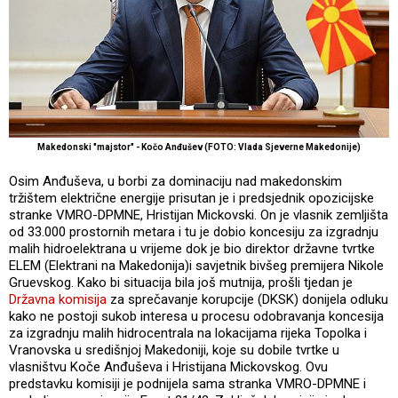
Makedonski "majstor" - Kočo Anđušev (FOTO: Vlada Sjeverne Makedonije)
Osim Anđuševa, u borbi za dominaciju nad makedonskim
tržištem električne energije prisutan je i predsjednik opozicijske
stranke VMRO-DPMNE, Hristijan Mickovski. On je vlasnik zemljišta
od 33.000 prostornih metara i tu je dobio koncesiju za izgradnju
malih hidroelektrana u vrijeme dok je bio direktor državne tvrtke
ELEM (Elektrani na Makedonija)i savjetnik bivšeg premijera Nikole
Gruevskog. Kako bi situacija bila još mutnija, prošli tjedan je
Državna komisija
za sprečavanje korupcije (DKSK) donijela odluku
kako ne postoji sukob interesa u procesu odobravanja koncesija
za izgradnju malih hidrocentrala na lokacijama rijeka Topolka i
Vranovska u središnjoj Makedoniji, koje su dobile tvrtke u
vlasništvu Koče Anđuševa i Hristijana Mickovskog. Ovu
predstavku komisiji je podnijela sama stranka VMRO-DPMNE i