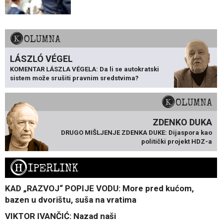
KOLUMNA
LÁSZLÓ VÉGEL
KOMENTAR LÁSZLA VÉGELA: Da li se autokratski
sistem može srušiti pravnim sredstvima?
KOLUMNA
ZDENKO DUKA
DRUGO MIŠLJENJE ZDENKA DUKE: Dijaspora kao
politički projekt HDZ-a
H
IPERLINK
KAD „RAZVOJ“ POPIJE VODU: More pred kućom,
bazen u dvorištu, suša na vratima
VIKTOR IVANČIĆ: Nazad naši