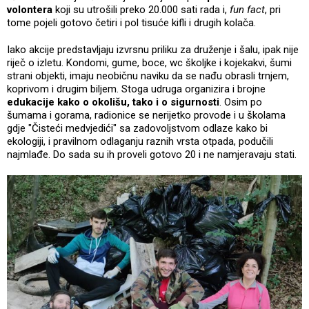
volontera
koji su utrošili preko 20.000 sati rada i,
fun fact
, pri
tome pojeli gotovo četiri i pol tisuće kifli i drugih kolača.
Iako akcije predstavljaju izvrsnu priliku za druženje i šalu, ipak nije
riječ o izletu. Kondomi, gume, boce, wc školjke i kojekakvi, šumi
strani objekti, imaju neobičnu naviku da se nađu obrasli trnjem,
koprivom i drugim biljem. Stoga udruga organizira i brojne
edukacije kako o okolišu, tako i o sigurnosti
. Osim po
šumama i gorama, radionice se nerijetko provode i u školama
gdje "Čisteći medvjedići" sa zadovoljstvom odlaze kako bi
ekologiji, i pravilnom odlaganju raznih vrsta otpada, podučili
najmlađe. Do sada su ih proveli gotovo 20 i ne namjeravaju stati.