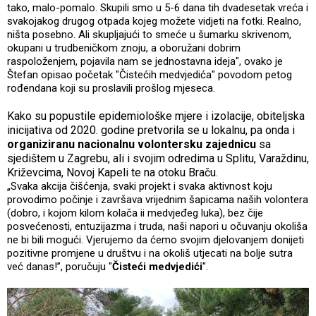
tako, malo-pomalo. Skupili smo u 5-6 dana tih dvadesetak vreća i
svakojakog drugog otpada kojeg možete vidjeti na fotki. Realno,
ništa posebno. Ali skupljajući to smeće u šumarku skrivenom,
okupani u trudbeničkom znoju, a oboružani dobrim
raspoloženjem, pojavila nam se jednostavna ideja", ovako je
Štefan opisao početak "Čistećih medvjedića" povodom petog
rođendana koji su proslavili prošlog mjeseca.
Kako su popustile epidemiološke mjere i izolacije, obiteljska
inicijativa od 2020. godine pretvorila se u lokalnu, pa onda i
organiziranu nacionalnu volontersku zajednicu
sa
sjedištem u Zagrebu, ali i svojim odredima u Splitu, Varaždinu,
Križevcima, Novoj Kapeli te na otoku Braču.
„Svaka akcija čišćenja, svaki projekt i svaka aktivnost koju
provodimo počinje i završava vrijednim šapicama naših volontera
(dobro, i kojom kilom kolača ii medvjeđeg luka), bez čije
posvećenosti, entuzijazma i truda, naši napori u očuvanju okoliša
ne bi bili mogući. Vjerujemo da ćemo svojim djelovanjem donijeti
pozitivne promjene u društvu i na okoliš utjecati na bolje sutra
već danas!”, poručuju "
Čisteći medvjedići
".