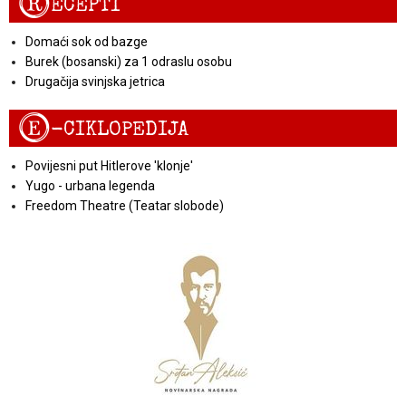
R
ECEPTI
Domaći sok od bazge
Burek (bosanski) za 1 odraslu osobu
Drugačija svinjska jetrica
E
-CIKLOPEDIJA
Povijesni put Hitlerove 'klonje'
Yugo - urbana legenda
Freedom Theatre (Teatar slobode)