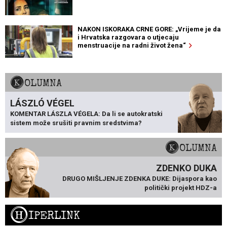
NAKON ISKORAKA CRNE GORE: „Vrijeme je da
i Hrvatska razgovara o utjecaju
menstruacije na radni život žena“
KOLUMNA
LÁSZLÓ VÉGEL
KOMENTAR LÁSZLA VÉGELA: Da li se autokratski
sistem može srušiti pravnim sredstvima?
KOLUMNA
ZDENKO DUKA
DRUGO MIŠLJENJE ZDENKA DUKE: Dijaspora kao
politički projekt HDZ-a
H
IPERLINK