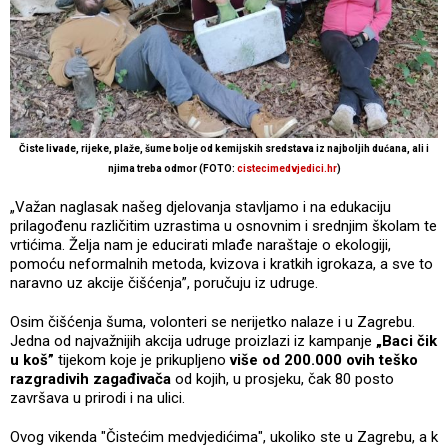
Čiste livade, rijeke, plaže, šume bolje od kemijskih sredstava iz najboljih dućana, ali i
njima treba odmor (FOTO:
cistecimedvjedici.hr
)
„Važan naglasak našeg djelovanja stavljamo i na edukaciju
prilagođenu različitim uzrastima u osnovnim i srednjim školam te
vrtićima. Želja nam je educirati mlađe naraštaje o ekologiji,
pomoću neformalnih metoda, kvizova i kratkih igrokaza, a sve to
naravno uz akcije čišćenja”, poručuju iz udruge.
Osim čišćenja šuma, volonteri se nerijetko nalaze i u Zagrebu.
Jedna od najvažnijih akcija udruge proizlazi iz kampanje
„Baci čik
u koš”
tijekom koje je prikupljeno
više od 200.000 ovih teško
razgradivih zagađivača
od kojih, u prosjeku, čak 80 posto
završava u prirodi i na ulici.
Ovog vikenda "Čistećim medvjedićima", ukoliko ste u Zagrebu, a k