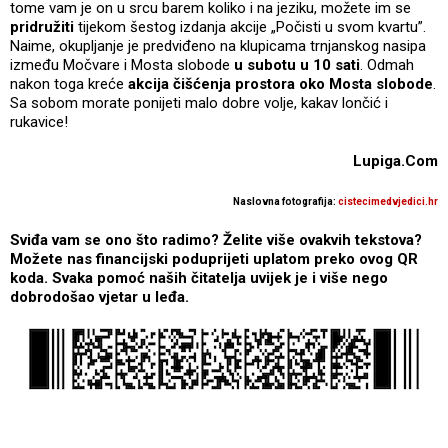
tome vam je on u srcu barem koliko i na jeziku, možete im se
pridružiti
tijekom šestog izdanja akcije „Počisti u svom kvartu”.
Naime, okupljanje je predviđeno na klupicama trnjanskog nasipa
između Močvare i Mosta slobode
u subotu u 10 sati
. Odmah
nakon toga kreće
akcija čišćenja prostora oko Mosta slobode
.
Sa sobom morate ponijeti malo dobre volje, kakav lončić i
rukavice!
Lupiga.Com
Naslovna fotografija:
cistecimedvjedici.hr
Sviđa vam se ono što radimo? Želite više ovakvih tekstova?
Možete nas financijski poduprijeti uplatom preko ovog QR
koda. Svaka pomoć naših čitatelja uvijek je i više nego
dobrodošao vjetar u leđa.