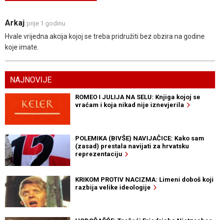
Arkaj
prije 1 godinu
Hvale vrijedna akcija kojoj se treba pridružiti bez obzira na godine
koje imate.
NAJNOVIJE
ROMEO I JULIJA NA SELU: Knjiga kojoj se
vraćam i koja nikad nije iznevjerila
POLEMIKA (BIVŠE) NAVIJAČICE: Kako sam
(zasad) prestala navijati za hrvatsku
reprezentaciju
KRIKOM PROTIV NACIZMA: Limeni doboš koji
razbija velike ideologije