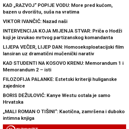
KAD „RAZVOJ“ POPIJE VODU: More pred kućom,
bazen u dvorištu, suša na vratima
VIKTOR IVANČIĆ: Nazad naši
INTERVENCIJA KOJA MIJENJA STVAR: Priča o Hodži
koji je izvukao mrtvog partizanskog komandanta
LIJEPA VEČER, LIJEP DAN: Homoseksploatacijski film
lansiran uz dramatični mučenički narativ
KAD STUDENTI NA KOSOVO KRENU: Memorandum 1 i
Memorandum 2 – isti
FILOZOFIJA PALANKE: Estetski kriteriji huliganske
zajednice
BORIS DEŽULOVIĆ: Kanye Westu ostala je samo
Hrvatska
„MALI ROMAN O TIŠINI“: Kaotična, zamršena i duboko
intimna knjiga