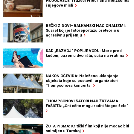
HODOČAŠĆE: Tražeći Friedricha Nietzschea
i njegove misli
BEČKI ZIDOVI–BALKANSKI NACIONALIZMI:
Susret koji je fotoreportažu pretvorio u
agresivnu prijetnju
KAD „RAZVOJ“ POPIJE VODU: More pred
kućom, bazen u dvorištu, suša na vratima
NAKON OČEVIDA: Naloženo uklanjanje
objekata koje su postavili organizatori
Thompsonova koncerta
THOMPSONOVI ŠATORI NAD ŽRTVAMA
FAŠISTA: „Oni očito mogu raditi štogod žele“
ŽUTA PISMA: Kritički film koji nije mogao biti
snimljen u Turskoj