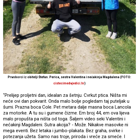
Prvoborci iz obitelji Štefan. Perica, sestra Valentina i nećakinja Magdalena (FOTO:
cistecimedvjedici.hr
)
"Prelijep proljetni dan, idealan za šetnju. Cvrkut ptica. Ništa mi
neće ovi dan pokvarit. Onda malo bolje pogledam taj puteljak u
šumi. Prazna boca Cole. Pet metara dalje masna boca Lancola
za motorke. A tu su i gumene čizme. Em broj 44, em ova lijeva
malo propušta pa ništa od toga. Šaljem video seki Valentini i
nećakinji Magdaleni. Sutra akcija? - Može. Nikakve masovke ni
mega eventi. Bez letaka i jumbo-plakata. Bez graha, svirke i
potezanja užeta. Samo nas troje, priroda i vreće za smeće. I