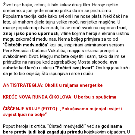
Život nije bajka, crtani, ili bilo kakav drugi film. Heroje rijetko
srećemo, a još rjeđe imamo priliku da im se pridružimo.
Popularna teorija kaže kako svi oni i ne nose plašt. Neki čak i ne
lete, ali mahom dijele tajnu velike moći, nerijetko magične. U
manje popularnoj stvarnosti, ta se moć svodi na naporan
trud,
znoj i jako puno upornosti
, vrline kojima heroji s ekrana uistinu
mogu zakoračiti među nas. Nema boljeg primjera za to od
"
Čistećih medvjedića
" koji su, inspirirani animiranom serijom
Pere Kvesića i Dušana Vukotića, magiju s ekrana prenijeli u
svakodnevni život. Magiju možete osjetiti i sami, tako da im se
pridružite na nasipu kod zagrebačkog Mosta slobode,
ove
subote
kad kreću u akciju
"Počisti svoj kvart"
. Oni koji jesu kažu
da je to bio osjećaj što ispunjava i srce i dušu.
ANTISTRATEGIJA: Okoliš u raljama energetike
KREĆE NOVA RUNDA ČIKOLOVA: U borbu s opušcima
ČIŠĆENJE VRUJE (FOTO): „Pokušavamo mijenjati svijet i
svijest ljudi na bolje“
Poput heroja iz crtića, "Čisteći medvjedići" već se
godinama
bore protiv ljudi koji zagađuju prirodu
kojekakvim otpadom. U