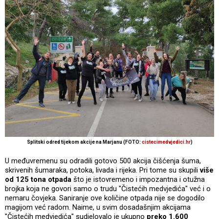
Splitski odred tijekom akcije na Marjanu (FOTO:
cistecimedvjedici.hr
)
U međuvremenu su odradili gotovo 500 akcija čišćenja šuma,
skrivenih šumaraka, potoka, livada i rijeka. Pri tome su skupili
više
od 125 tona otpada
što je istovremeno i impozantna i otužna
brojka koja ne govori samo o trudu "Čistećih medvjedića" već i o
nemaru čovjeka. Saniranje ove količine otpada nije se dogodilo
magijom već radom. Naime, u svim dosadašnjim akcijama
"Čistećih medvjedića" sudjelovalo je ukupno
preko 1.600