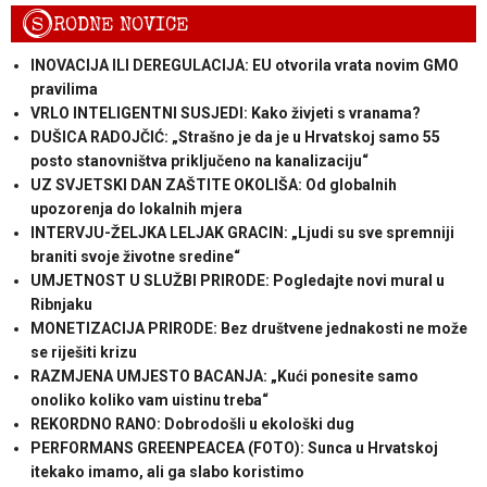
S
RODNE NOVICE
INOVACIJA ILI DEREGULACIJA: EU otvorila vrata novim GMO
pravilima
VRLO INTELIGENTNI SUSJEDI: Kako živjeti s vranama?
DUŠICA RADOJČIĆ: „Strašno je da je u Hrvatskoj samo 55
posto stanovništva priključeno na kanalizaciju“
UZ SVJETSKI DAN ZAŠTITE OKOLIŠA: Od globalnih
upozorenja do lokalnih mjera
INTERVJU-ŽELJKA LELJAK GRACIN: „Ljudi su sve spremniji
braniti svoje životne sredine“
UMJETNOST U SLUŽBI PRIRODE: Pogledajte novi mural u
Ribnjaku
MONETIZACIJA PRIRODE: Bez društvene jednakosti ne može
se riješiti krizu
RAZMJENA UMJESTO BACANJA: „Kući ponesite samo
onoliko koliko vam uistinu treba“
REKORDNO RANO: Dobrodošli u ekološki dug
PERFORMANS GREENPEACEA (FOTO): Sunca u Hrvatskoj
itekako imamo, ali ga slabo koristimo