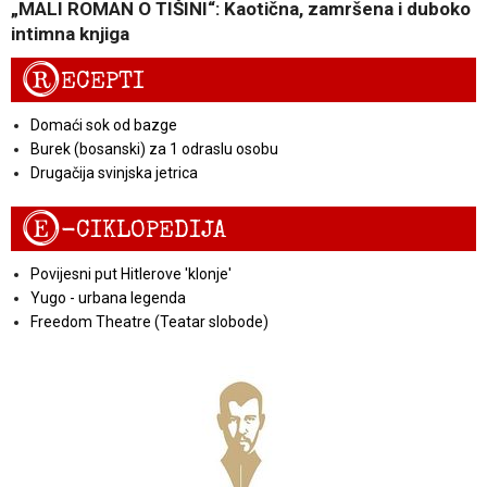
„MALI ROMAN O TIŠINI“: Kaotična, zamršena i duboko
intimna knjiga
R
ECEPTI
Domaći sok od bazge
Burek (bosanski) za 1 odraslu osobu
Drugačija svinjska jetrica
E
-CIKLOPEDIJA
Povijesni put Hitlerove 'klonje'
Yugo - urbana legenda
Freedom Theatre (Teatar slobode)