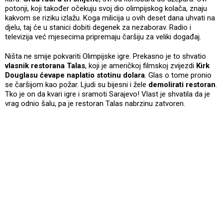
potonji, koji također očekuju svoj dio olimpijskog kolača, znaju
kakvom se riziku izlažu. Koga milicija u ovih deset dana uhvati na
djelu, taj će u stanici dobiti degenek za nezaborav. Radio i
televizija već mjesecima pripremaju čaršiju za veliki događaj.
Ništa ne smije pokvariti Olimpijske igre. Prekasno je to shvatio
vlasnik restorana Talas
, koji je američkoj filmskoj zvijezdi
Kirk
Douglasu ćevape naplatio stotinu dolara
. Glas o tome pronio
se čaršijom kao požar. Ljudi su bijesni i žele
demolirati restoran
.
Tko je on da kvari igre i sramoti Sarajevo! Vlast je shvatila da je
vrag odnio šalu, pa je restoran Talas nabrzinu zatvoren.