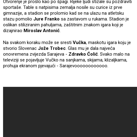
Otvorenje je prošlo kao po špagi. Rijeke ljudi stizale su pozdraviti
sportaše. Table s natpisima zemalja nosile su curice iz prve
gimnazije, a stadion se prolomio kad se na ulazu na atletsku
stazu pomolio
Jure Franko
sa zastavom u rukama. Stadion je
oslikan stiliziranim pahuljama, zaštitnim znakom igara koji je
dizajnirao
Miroslav Antonić
.
Na svakom koraku može se sresti
Vučka
, maskotu igara koju je
stvorio Slovenac
Jože Trobec
. Glas mu je dala najveća
onovremena zvijezda Sarajeva -
Zdravko Ćolić
. Svako malo na
televiziji se pojavljuje Vučko na sanjkama, skijama, klizaljkama,
prohuja ekranom pjevajući - Sarajevoooooooooooo.