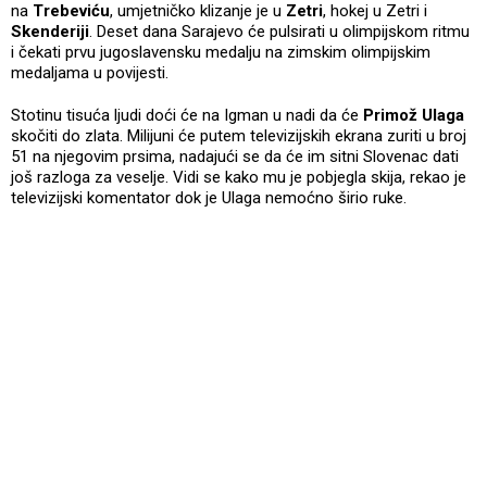
na
Trebeviću
, umjetničko klizanje je u
Zetri
, hokej u Zetri i
Skenderiji
. Deset dana Sarajevo će pulsirati u olimpijskom ritmu
i čekati prvu jugoslavensku medalju na zimskim olimpijskim
medaljama u povijesti.
Stotinu tisuća ljudi doći će na Igman u nadi da će
Primož Ulaga
skočiti do zlata. Milijuni će putem televizijskih ekrana zuriti u broj
51 na njegovim prsima, nadajući se da će im sitni Slovenac dati
još razloga za veselje. Vidi se kako mu je pobjegla skija, rekao je
televizijski komentator dok je Ulaga nemoćno širio ruke.