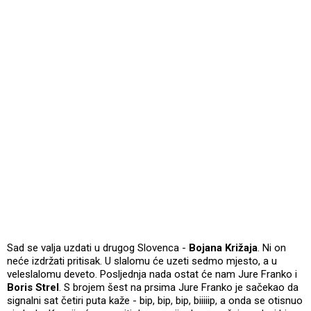
Sad se valja uzdati u drugog Slovenca -
Bojana Križaja
. Ni on
neće izdržati pritisak. U slalomu će uzeti sedmo mjesto, a u
veleslalomu deveto. Posljednja nada ostat će nam Jure Franko i
Boris Strel
. S brojem šest na prsima Jure Franko je sačekao da
signalni sat četiri puta kaže - bip, bip, bip, biiiiip, a onda se otisnuo