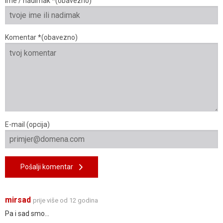
Ime / nadimak *(obavezno)
Komentar *(obavezno)
E-mail (opcija)
Pošalji komentar
mirsad
prije više od 12 godina
Pa i sad smo...