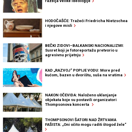
razbija velike ideologije
HODOČAŠĆE: Tražeći Friedricha Nietzschea
i njegove misli
BEČKI ZIDOVI–BALKANSKI NACIONALIZMI:
Susret koji je fotoreportažu pretvorio u
agresivnu prijetnju
KAD „RAZVOJ“ POPIJE VODU: More pred
kućom, bazen u dvorištu, suša na vratima
NAKON OČEVIDA: Naloženo uklanjanje
objekata koje su postavili organizatori
Thompsonova koncerta
THOMPSONOVI ŠATORI NAD ŽRTVAMA
FAŠISTA: „Oni očito mogu raditi štogod žele“