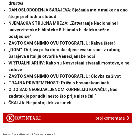
društva
DAN OSLOBOĐENJA SARAJEVA: Sjećanja moje majke na ono
što je prethodilo slobodi
NJEMAČKA STRUČNA MREŽA: „Zatvaranje Nacionalne i
univerzitetske biblioteke BiH imalo bi dalekosežne
posljedice“
ZAŠTO SAM SNIMIO OVU FOTOGRAFIJU: Kakva šteta!
„DOM“: Dirljiva priča domske djece evakuirane iz ratnog
Sarajeva u Italiju otvorila Venecijanske noći
VIRTUALNI ARHIV: Kako su Nesvrstani stvarali mostove, a ne
zidove
ZAŠTO SAM SNIMIO OVU FOTOGRAFIJU: Olovka za život
TRAJNA PRIVREMENOST: Priča o bosanskom inatu
O DO SAD NEOBJAVLJENOM KORNELIJU KOVAČU: „Naš
zadatak je ponuditi nešto što prije niste čuli“
ČKALJA: Ne postoji lek za smeh
K
OMENTARI
broj komentara:
3