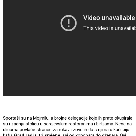
Sportaši su na Mojmilu, a brojne delegacije koje ih prate okupirale
su i zadnju stolicu u sarajevskim restoranima i birtijama. Nene na
ulicama povlače strance za rukav i zovu ih da s njima u kući piju
kafu.
Grad radi u tri smjene
, svi od konobara do džepara. Ovi