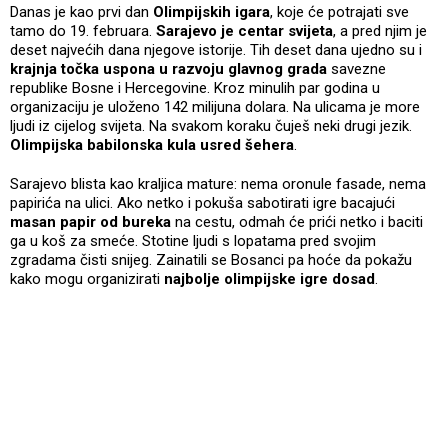
Danas je kao prvi dan
Olimpijskih igara
, koje će potrajati sve
tamo do 19. februara.
Sarajevo je centar svijeta
, a pred njim je
deset najvećih dana njegove istorije. Tih deset dana ujedno su i
krajnja točka uspona u razvoju glavnog grada
savezne
republike Bosne i Hercegovine. Kroz minulih par godina u
organizaciju je uloženo 142 milijuna dolara. Na ulicama je more
ljudi iz cijelog svijeta. Na svakom koraku čuješ neki drugi jezik.
Olimpijska babilonska kula usred šehera
.
Sarajevo blista kao kraljica mature: nema oronule fasade, nema
papirića na ulici. Ako netko i pokuša sabotirati igre bacajući
masan papir od bureka
na cestu, odmah će prići netko i baciti
ga u koš za smeće. Stotine ljudi s lopatama pred svojim
zgradama čisti snijeg. Zainatili se Bosanci pa hoće da pokažu
kako mogu organizirati
najbolje olimpijske igre dosad
.