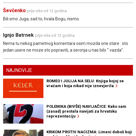
Ševčenko
prije više od 12 godina
Bili smo Juga, sad to, hvala Bogu, nismo.
Ignjo Batrnek
prije više od 12 godina
Nema tu nekog pametnog komentara osim mozda one stare : sto
jedan usere ne moze sto popraviti, a seronja u nas bilo " vazda".
NAJNOVIJE
ROMEO I JULIJA NA SELU: Knjiga kojoj se
vraćam i koja nikad nije iznevjerila
POLEMIKA (BIVŠE) NAVIJAČICE: Kako sam
(zasad) prestala navijati za hrvatsku
reprezentaciju
KRIKOM PROTIV NACIZMA: Limeni doboš koji