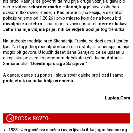
niz brdo. Kasnije će govoriti da mu prije druge vožnje u glavi bio
samo
video-rekorder marke Hitachi
, koji je savez obećao
svakom tko osvoji medalju. Kad prođe ciljnu kapiju, a semafor
pokaže vrijeme od 1,20.26 i prvo mjesto koje će na koncu biti
dovoljno za srebro
- na ciljnoj ravnini nastat će
dernek kakav
Jahorina nije vidjela prije, niti će vidjeti poslije
tog trenutka.
Na uručenje medalje pred Skenderiju Franku će doći deset tisuća
ljudi. Na toj jednoj medalji domaćin će i ostati, ali o neuspjehu nije
moglo bit govora. U idućih deset dana Sarajevo će se upisati u
olimpijsku povijest i s ponosom dočekati riječi Juana Antonia
Samarancha: "
Doviđenja drago Sarajevo
!"
A danas, danas su ponos i slava stvar daleke prošlosti i samo
podsjetnik na neka bolja vremena
...
Lupiga.Com
S
RODNE NOVICE
1983.: Jergovićeva snažna i uvjerljiva kritika jugoslavenskog