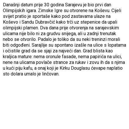
Današnji datum prije 30 godina Sarajevu je bio prvi dan
Olimpijskih igara. Zimske Igre su otvorene na Koševu. Cijeli
svijet pratio je sportaše kako pod zastavama ulaze na
Koševo i Sandu Dubravčić kako trči uz stepenice da upali
olimpijski plamen. Dva dana prije otvorenja na sarajevskim
ulicama nije bilo ni za grudvu snijega, ali u zadnji trenutak
nebo se otvorilo. Padalo je toliko da su neki treninzi morali
biti odgođeni. Sarajlije su spontano izašle na ulice s lopatama
i očistile grad da se sjaji za najveći dan. Grad blista kao
kraljica mature: nema oronule fasade, nema papirića na ulici,
nene na ulicama povlače strance za rukav i zovu ih da s njima
u kući piju kafu, a onaj koji je Kirku Douglasu ćevape naplatio
sto dolara umalo je linčovan.