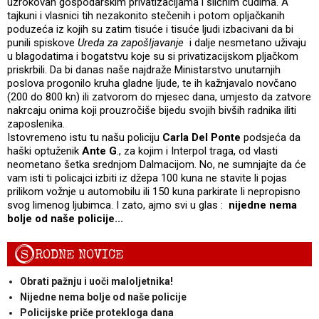
uzrokovan gospodarskim privatizacijama i sličnim čudima. A
tajkuni i vlasnici tih nezakonito stečenih i potom opljačkanih
poduzeća iz kojih su zatim tisuće i tisuće ljudi izbacivani da bi
punili spiskove
Ureda za zapošljavanje
i dalje nesmetano uživaju
u blagodatima i bogatstvu koje su si privatizacijskom pljačkom
priskrbili. Da bi danas naše najdraže Ministarstvo unutarnjih
poslova progonilo kruha gladne ljude, te ih kažnjavalo novčano
(200 do 800 kn) ili zatvorom do mjesec dana, umjesto da zatvore
nakrcaju onima koji prouzročiše bijedu svojih bivših radnika iliti
zaposlenika.
Istovremeno istu tu našu policiju
Carla Del Ponte
podsjeća da
haški optuženik
Ante G
., za kojim i Interpol traga, od vlasti
neometano šetka srednjom Dalmacijom. No, ne sumnjajte da će
vam isti ti policajci izbiti iz džepa 100 kuna ne stavite li pojas
prilikom vožnje u automobilu ili 150 kuna parkirate li nepropisno
svog limenog ljubimca. I zato, ajmo svi u glas :
nijedne nema
bolje od naše policije...
S
RODNE NOVICE
Obrati pažnju i uoči maloljetnika!
Nijedne nema bolje od naše policije
Policijske priče protekloga dana