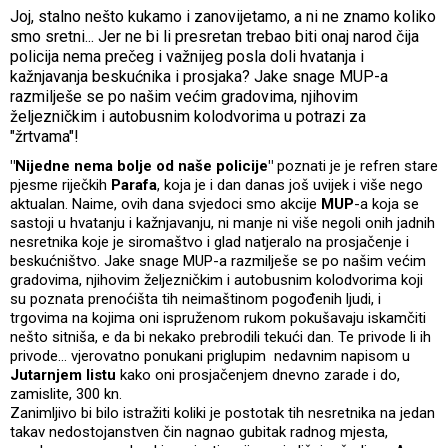
Joj, stalno nešto kukamo i zanovijetamo, a ni ne znamo koliko
smo sretni... Jer ne bi li presretan trebao biti onaj narod čija
policija nema prečeg i važnijeg posla doli hvatanja i
kažnjavanja beskućnika i prosjaka? Jake snage MUP-a
razmilješe se po našim većim gradovima, njihovim
željezničkim i autobusnim kolodvorima u potrazi za
"žrtvama"!
"Nijedne nema bolje od naše policije"
poznati je je refren stare
pjesme riječkih
Parafa
, koja je i dan danas još uvijek i više nego
aktualan. Naime, ovih dana svjedoci smo akcije
MUP
-a koja se
sastoji u hvatanju i kažnjavanju, ni manje ni više negoli onih jadnih
nesretnika koje je siromaštvo i glad natjeralo na prosjačenje i
beskućništvo. Jake snage MUP-a razmilješe se po našim većim
gradovima, njihovim željezničkim i autobusnim kolodvorima koji
su poznata prenoćišta tih neimaštinom pogođenih ljudi, i
trgovima na kojima oni ispruženom rukom pokušavaju iskamčiti
nešto sitniša, e da bi nekako prebrodili tekući dan. Te privode li ih
privode... vjerovatno ponukani priglupim nedavnim napisom u
Jutarnjem listu
kako oni prosjačenjem dnevno zarade i do,
zamislite, 300 kn.
Zanimljivo bi bilo istražiti koliki je postotak tih nesretnika na jedan
takav nedostojanstven čin nagnao gubitak radnog mjesta,