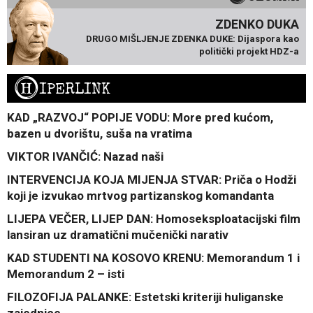
ZDENKO DUKA
DRUGO MIŠLJENJE ZDENKA DUKE: Dijaspora kao
politički projekt HDZ-a
H
IPERLINK
KAD „RAZVOJ“ POPIJE VODU: More pred kućom,
bazen u dvorištu, suša na vratima
VIKTOR IVANČIĆ: Nazad naši
INTERVENCIJA KOJA MIJENJA STVAR: Priča o Hodži
koji je izvukao mrtvog partizanskog komandanta
LIJEPA VEČER, LIJEP DAN: Homoseksploatacijski film
lansiran uz dramatični mučenički narativ
KAD STUDENTI NA KOSOVO KRENU: Memorandum 1 i
Memorandum 2 – isti
FILOZOFIJA PALANKE: Estetski kriteriji huliganske
zajednice