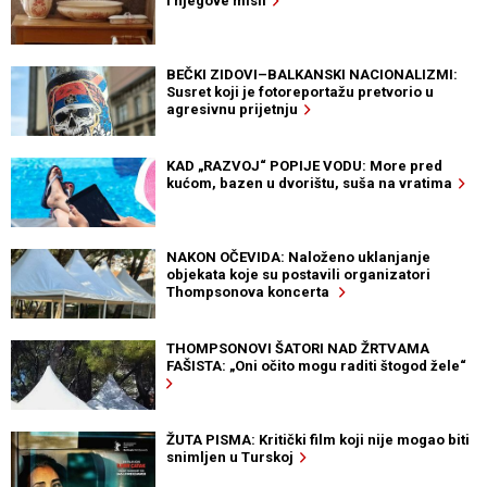
i njegove misli
BEČKI ZIDOVI–BALKANSKI NACIONALIZMI:
Susret koji je fotoreportažu pretvorio u
agresivnu prijetnju
KAD „RAZVOJ“ POPIJE VODU: More pred
kućom, bazen u dvorištu, suša na vratima
NAKON OČEVIDA: Naloženo uklanjanje
objekata koje su postavili organizatori
Thompsonova koncerta
THOMPSONOVI ŠATORI NAD ŽRTVAMA
FAŠISTA: „Oni očito mogu raditi štogod žele“
ŽUTA PISMA: Kritički film koji nije mogao biti
snimljen u Turskoj