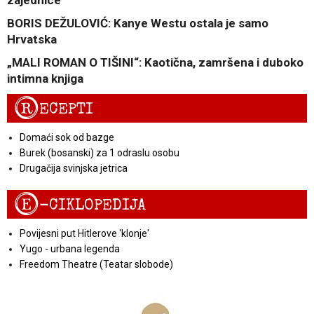
BORIS DEŽULOVIĆ: Kanye Westu ostala je samo
Hrvatska
„MALI ROMAN O TIŠINI“: Kaotična, zamršena i duboko
intimna knjiga
R
ECEPTI
Domaći sok od bazge
Burek (bosanski) za 1 odraslu osobu
Drugačija svinjska jetrica
E
-CIKLOPEDIJA
Povijesni put Hitlerove 'klonje'
Yugo - urbana legenda
Freedom Theatre (Teatar slobode)