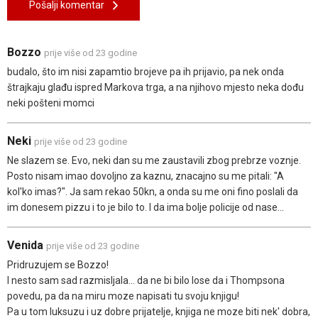
Pošalji komentar
Bozzo
prije više od 23 godine
budalo, što im nisi zapamtio brojeve pa ih prijavio, pa nek onda
štrajkaju glađu ispred Markova trga, a na njihovo mjesto neka dođu
neki pošteni momci
Neki
prije više od 23 godine
Ne slazem se. Evo, neki dan su me zaustavili zbog prebrze voznje.
Posto nisam imao dovoljno za kaznu, znacajno su me pitali: "A
kol'ko imas?". Ja sam rekao 50kn, a onda su me oni fino poslali da
im donesem pizzu i to je bilo to. I da ima bolje policije od nase...
Venida
prije više od 23 godine
Pridruzujem se Bozzo!
I nesto sam sad razmisljala... da ne bi bilo lose da i Thompsona
povedu, pa da na miru moze napisati tu svoju knjigu!
Pa u tom luksuzu i uz dobre prijatelje, knjiga ne moze biti nek' dobra,