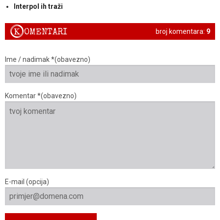
Interpol ih traži
K
OMENTARI
broj komentara:
9
Ime / nadimak *(obavezno)
Komentar *(obavezno)
E-mail (opcija)