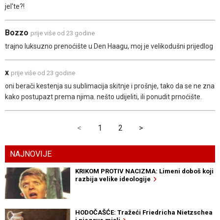
jel'te?!
Bozzo
prije više od 23 godine
trajno luksuzno prenoćište u Den Haagu, moj je velikodušni prijedlog
x
prije više od 23 godine
oni berači kestenja su sublimacija skitnje i prošnje, tako da se ne zna
kako postupazt prema njima. nešto udijeliti, ili ponudit prnoćište.
<
1
2
>
NAJNOVIJE
KRIKOM PROTIV NACIZMA: Limeni doboš koji
razbija velike ideologije
HODOČAŠĆE: Tražeći Friedricha Nietzschea