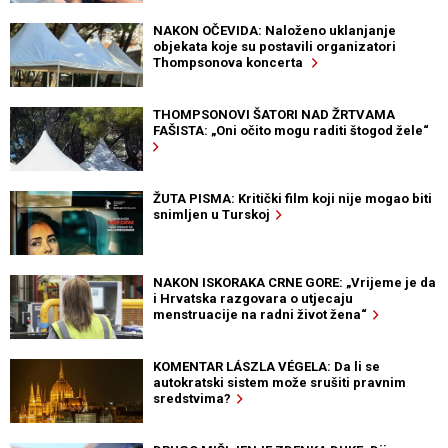
NAKON OČEVIDA: Naloženo uklanjanje
objekata koje su postavili organizatori
Thompsonova koncerta
THOMPSONOVI ŠATORI NAD ŽRTVAMA
FAŠISTA: „Oni očito mogu raditi štogod žele“
ŽUTA PISMA: Kritički film koji nije mogao biti
snimljen u Turskoj
NAKON ISKORAKA CRNE GORE: „Vrijeme je da
i Hrvatska razgovara o utjecaju
menstruacije na radni život žena“
KOMENTAR LÁSZLA VÉGELA: Da li se
autokratski sistem može srušiti pravnim
sredstvima?