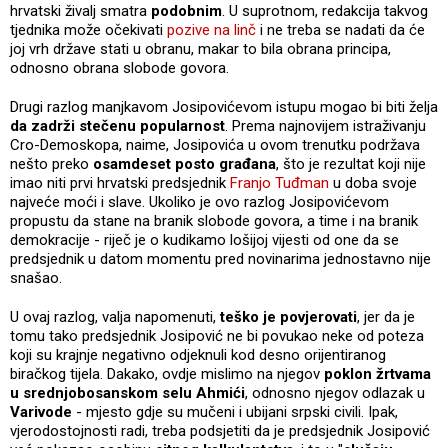
hrvatski živalj smatra
podobnim
. U suprotnom, redakcija takvog
tjednika može očekivati
pozive na linč
i ne treba se nadati da će
joj vrh države stati u obranu, makar to bila obrana principa,
odnosno obrana slobode govora.
Drugi razlog manjkavom Josipovićevom istupu mogao bi biti želja
da zadrži stečenu popularnost
. Prema najnovijem istraživanju
Cro-Demoskopa, naime, Josipovića u ovom trenutku podržava
nešto preko
osamdeset posto građana
, što je rezultat koji nije
imao niti prvi hrvatski predsjednik
Franjo Tuđman
u doba svoje
najveće moći i slave. Ukoliko je ovo razlog Josipovićevom
propustu da stane na branik slobode govora, a time i na branik
demokracije - riječ je o kudikamo lošijoj vijesti od one da se
predsjednik u datom momentu pred novinarima jednostavno nije
snašao.
U ovaj razlog, valja napomenuti,
teško je povjerovati
, jer da je
tomu tako predsjednik Josipović ne bi povukao neke od poteza
koji su krajnje negativno odjeknuli kod desno orijentiranog
biračkog tijela. Dakako, ovdje mislimo na njegov
poklon žrtvama
u srednjobosanskom selu Ahmići
, odnosno njegov odlazak u
Varivode
- mjesto gdje su mučeni i ubijani srpski civili. Ipak,
vjerodostojnosti radi, treba podsjetiti da je predsjednik Josipović