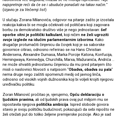
najspretnije reći da će se i ubuduće ponašati na takav način.
"
(izjavio je za
Večernji list
)
U slučaju Zorana Milanovića, odgovor na pitanje zašto je izostala
reakcija kakva bi se mogla očekivati od političara koji zagovara
borbu za demokratsko društvo više je nego jednostavan:
šef
oporbe sitni je politički kalkulant
, koji ničim
ne želi ugroziti
svoje izglede na idućim parlamentarnim izborima
. Kako
drugačije protumačiti činjenicu da čovjek koji je sa saborske
govornice citirao, odnosno referirao se na Hans Christian
Andersena, Alexandre Dumasa, Marka Porcije Katona, Konfucija,
Hemingwaya, Kennedyja, Churchilla, Marxa, Mažuranića, Andrića ...
ne može shvatiti jednostavnu činjenicu da mu pred pitanjem što
misli o naslovnici
Novosti
s natpisom "
Obadva, obadva su pala
"
nema druge nego zaštiti spomenuti medij od javnog linča,
odnosno od visokih vojnih dužnosnika koji bi voljeli krojiti njegovu
uređivačku politiku.
Zoran Milanović pročitao je, vjerujemo,
Opću deklaraciju o
ljudskim pravima
, ali od ljudskih prava ovaj put milijom mu se
ispostavila njegova
politička ambicija
. Ispred slobode govora
stavio je svoju političku budućnost, pokazujući da sebi nipošto ne
želi otežati put do toliko željene premijerske pozicije. Ako je sad