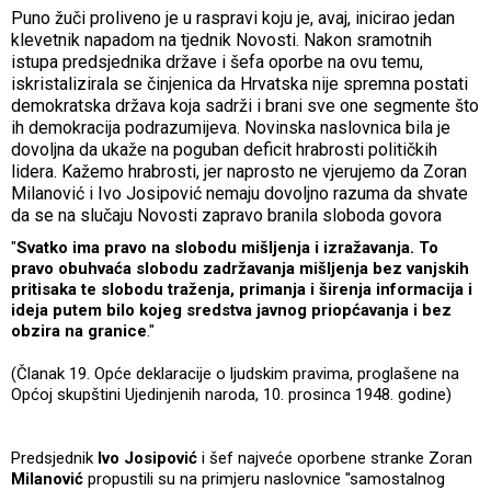
Puno žuči proliveno je u raspravi koju je, avaj, inicirao jedan
klevetnik napadom na tjednik Novosti. Nakon sramotnih
istupa predsjednika države i šefa oporbe na ovu temu,
iskristalizirala se činjenica da Hrvatska nije spremna postati
demokratska država koja sadrži i brani sve one segmente što
ih demokracija podrazumijeva. Novinska naslovnica bila je
dovoljna da ukaže na poguban deficit hrabrosti političkih
lidera. Kažemo hrabrosti, jer naprosto ne vjerujemo da Zoran
Milanović i Ivo Josipović nemaju dovoljno razuma da shvate
da se na slučaju Novosti zapravo branila sloboda govora
"
Svatko ima pravo na slobodu mišljenja i izražavanja. To
pravo obuhvaća slobodu zadržavanja mišljenja bez vanjskih
pritisaka te slobodu traženja, primanja i širenja informacija i
ideja putem bilo kojeg sredstva javnog priopćavanja i bez
obzira na granice
."
(Članak 19. Opće deklaracije o ljudskim pravima, proglašene na
Općoj skupštini Ujedinjenih naroda, 10. prosinca 1948. godine)
Predsjednik
Ivo Josipović
i šef najveće oporbene stranke Zoran
Milanović
propustili su na primjeru naslovnice "samostalnog