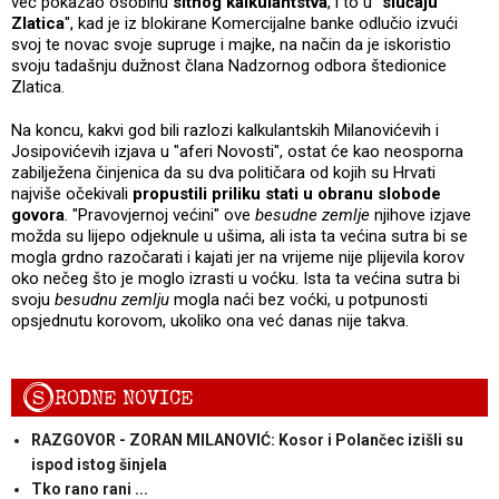
već pokazao osobinu
sitnog kalkulantstva
, i to u "
slučaju
Zlatica
", kad je iz blokirane Komercijalne banke odlučio izvući
svoj te novac svoje supruge i majke, na način da je iskoristio
svoju tadašnju dužnost člana Nadzornog odbora štedionice
Zlatica.
Na koncu, kakvi god bili razlozi kalkulantskih Milanovićevih i
Josipovićevih izjava u "aferi Novosti", ostat će kao neosporna
zabilježena činjenica da su dva političara od kojih su Hrvati
najviše očekivali
propustili priliku stati u obranu slobode
govora
. "Pravovjernoj većini" ove
besudne zemlje
njihove izjave
možda su lijepo odjeknule u ušima, ali ista ta većina sutra bi se
mogla grdno razočarati i kajati jer na vrijeme nije plijevila korov
oko nečeg što je moglo izrasti u voćku. Ista ta većina sutra bi
svoju
besudnu zemlju
mogla naći bez voćki, u potpunosti
opsjednutu korovom, ukoliko ona već danas nije takva.
S
RODNE NOVICE
RAZGOVOR - ZORAN MILANOVIĆ: Kosor i Polančec izišli su
ispod istog šinjela
Tko rano rani ...