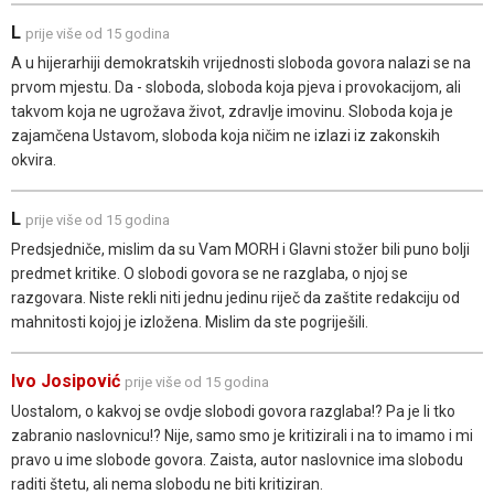
L
prije više od 15 godina
A u hijerarhiji demokratskih vrijednosti sloboda govora nalazi se na
prvom mjestu. Da - sloboda, sloboda koja pjeva i provokacijom, ali
takvom koja ne ugrožava život, zdravlje imovinu. Sloboda koja je
zajamčena Ustavom, sloboda koja ničim ne izlazi iz zakonskih
okvira.
L
prije više od 15 godina
Predsjedniče, mislim da su Vam MORH i Glavni stožer bili puno bolji
predmet kritike. O slobodi govora se ne razglaba, o njoj se
razgovara. Niste rekli niti jednu jedinu riječ da zaštite redakciju od
mahnitosti kojoj je izložena. Mislim da ste pogriješili.
Ivo Josipović
prije više od 15 godina
Uostalom, o kakvoj se ovdje slobodi govora razglaba!? Pa je li tko
zabranio naslovnicu!? Nije, samo smo je kritizirali i na to imamo i mi
pravo u ime slobode govora. Zaista, autor naslovnice ima slobodu
raditi štetu, ali nema slobodu ne biti kritiziran.