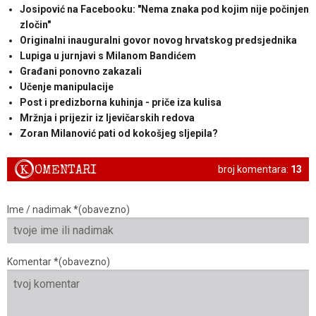
Josipović na Facebooku: "Nema znaka pod kojim nije počinjen
zločin"
Originalni inauguralni govor novog hrvatskog predsjednika
Lupiga u jurnjavi s Milanom Bandićem
Građani ponovno zakazali
Učenje manipulacije
Post i predizborna kuhinja - priče iza kulisa
Mržnja i prijezir iz ljevičarskih redova
Zoran Milanović pati od kokošjeg sljepila?
K
OMENTARI
broj komentara:
13
Ime / nadimak *(obavezno)
Komentar *(obavezno)