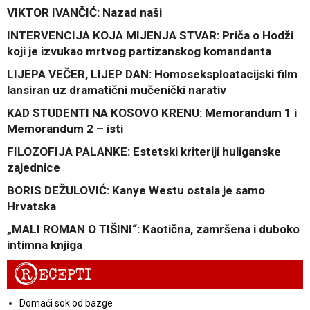
VIKTOR IVANČIĆ: Nazad naši
INTERVENCIJA KOJA MIJENJA STVAR: Priča o Hodži
koji je izvukao mrtvog partizanskog komandanta
LIJEPA VEČER, LIJEP DAN: Homoseksploatacijski film
lansiran uz dramatični mučenički narativ
KAD STUDENTI NA KOSOVO KRENU: Memorandum 1 i
Memorandum 2 – isti
FILOZOFIJA PALANKE: Estetski kriteriji huliganske
zajednice
BORIS DEŽULOVIĆ: Kanye Westu ostala je samo
Hrvatska
„MALI ROMAN O TIŠINI“: Kaotična, zamršena i duboko
intimna knjiga
R
ECEPTI
Domaći sok od bazge