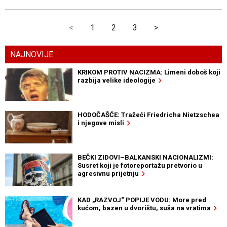
<
1
2
3
>
NAJNOVIJE
KRIKOM PROTIV NACIZMA: Limeni doboš koji
razbija velike ideologije
HODOČAŠĆE: Tražeći Friedricha Nietzschea
i njegove misli
BEČKI ZIDOVI–BALKANSKI NACIONALIZMI:
Susret koji je fotoreportažu pretvorio u
agresivnu prijetnju
KAD „RAZVOJ“ POPIJE VODU: More pred
kućom, bazen u dvorištu, suša na vratima