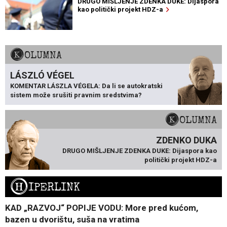
DRUGO MIŠLJENJE ZDENKA DUKE: Dijaspora
kao politički projekt HDZ-a
KOLUMNA
LÁSZLÓ VÉGEL
KOMENTAR LÁSZLA VÉGELA: Da li se autokratski
sistem može srušiti pravnim sredstvima?
KOLUMNA
ZDENKO DUKA
DRUGO MIŠLJENJE ZDENKA DUKE: Dijaspora kao
politički projekt HDZ-a
H
IPERLINK
KAD „RAZVOJ“ POPIJE VODU: More pred kućom,
bazen u dvorištu, suša na vratima