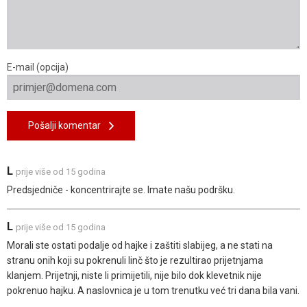
E-mail (opcija)
Pošalji komentar
L
prije više od 15 godina
Predsjedniče - koncentrirajte se. Imate našu podršku.
L
prije više od 15 godina
Morali ste ostati podalje od hajke i zaštiti slabijeg, a ne stati na
stranu onih koji su pokrenuli linč što je rezultirao prijetnjama
klanjem. Prijetnji, niste li primijetili, nije bilo dok klevetnik nije
pokrenuo hajku. A naslovnica je u tom trenutku već tri dana bila vani.