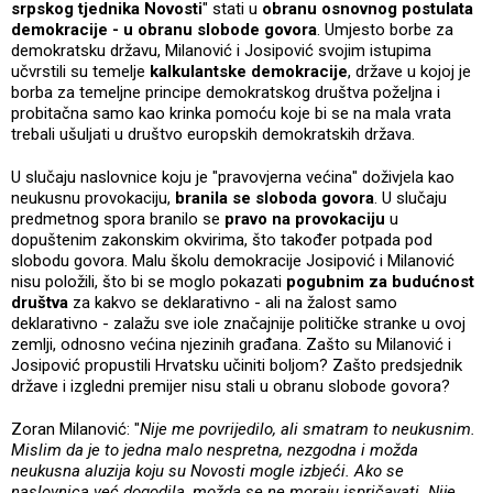
srpskog tjednika Novosti
" stati u
obranu osnovnog postulata
demokracije - u obranu slobode govora
. Umjesto borbe za
demokratsku državu, Milanović i Josipović svojim istupima
učvrstili su temelje
kalkulantske demokracije
, države u kojoj je
borba za temeljne principe demokratskog društva poželjna i
probitačna samo kao krinka pomoću koje bi se na mala vrata
trebali ušuljati u društvo europskih demokratskih država.
U slučaju naslovnice koju je "pravovjerna većina" doživjela kao
neukusnu provokaciju,
branila se sloboda govora
. U slučaju
predmetnog spora branilo se
pravo na provokaciju
u
dopuštenim zakonskim okvirima, što također potpada pod
slobodu govora. Malu školu demokracije Josipović i Milanović
nisu položili, što bi se moglo pokazati
pogubnim za budućnost
društva
za kakvo se deklarativno - ali na žalost samo
deklarativno - zalažu sve iole značajnije političke stranke u ovoj
zemlji, odnosno većina njezinih građana. Zašto su Milanović i
Josipović propustili Hrvatsku učiniti boljom? Zašto predsjednik
države i izgledni premijer nisu stali u obranu slobode govora?
Zoran Milanović: "
Nije me povrijedilo, ali smatram to neukusnim.
Mislim da je to jedna malo nespretna, nezgodna i možda
neukusna aluzija koju su Novosti mogle izbjeći. Ako se
naslovnica već dogodila, možda se ne moraju ispričavati. Nije