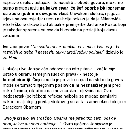
napravio ovakav ustupak, i to nauštrb slobode govora, možemo
samo pretpostaviti
na kakve stvari će šef oporbe biti spreman
da zadrži jednom osvojenu vlast
. U svakom slučaju, njegova
izjava na ovu osjetljivu temu najbolje pokazuje da je Milanovića
vrlo teško razlikovati od aktualne premijerke Jadranke Kosor, koja
je također spremna na sve da bi ostala na poziciji koju danas
zauzima.
Ivo Josipović
: "
Ne sviđa mi se, neukusna, a na izdavaču je da
razmisli je treba li nastaviti takvu uređivačku politiku
." (izjavio je
za
Hinu
)
U slučaju Ive Josipovića odgovor na isto pitanje - zašto nije
ustao u obranu temeljnih ljudskih prava? - nešto je
kompliciraniji
. Činjenicu da je previdio napad na slobodu govora
može se tumačiti njegovim
poslovičnim nesnalaženjem
pred
mikrofonima, diktafonima i novinarskim bilježnicama. Ovaj
nedostatak (političkog) refleksa najbolje se mogao zamijetiti
nakon posljednjeg predsjednikovog susreta s američkim kolegom
Barackom Obamom.
"
Bilo je kratko, ali srdačno. Obama me pitao tko sam, odakle
sam, kakve su nam ambicije
...". Ovim riječima Josipović je