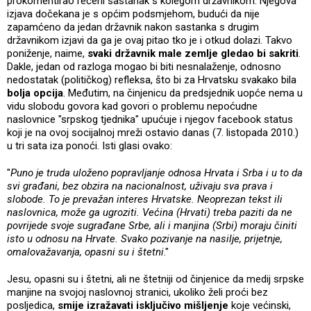
prokomentirao rečeni sastanak s kolegom državnikom. Njegova
izjava dočekana je s općim podsmjehom, budući da nije
zapamćeno da jedan državnik nakon sastanka s drugim
državnikom izjavi da ga je ovaj pitao tko je i otkud dolazi. Takvo
poniženje, naime,
svaki državnik male zemlje gledao bi sakriti
.
Dakle, jedan od razloga mogao bi biti nesnalaženje, odnosno
nedostatak (političkog) refleksa, što bi za Hrvatsku svakako bila
bolja opcija
. Međutim, na činjenicu da predsjednik uopće nema u
vidu slobodu govora kad govori o problemu nepoćudne
naslovnice "srpskog tjednika" upućuje i njegov facebook status
koji je na ovoj socijalnoj mreži ostavio danas (7. listopada 2010.)
u tri sata iza ponoći. Isti glasi ovako:
"
Puno je truda uloženo popravljanje odnosa Hrvata i Srba i u to da
svi građani, bez obzira na nacionalnost, uživaju sva prava i
slobode. To je prevažan interes Hrvatske. Neoprezan tekst ili
naslovnica, može ga ugroziti. Većina (Hrvati) treba paziti da ne
povrijede svoje sugrađane Srbe, ali i manjina (Srbi) moraju činiti
isto u odnosu na Hrvate. Svako pozivanje na nasilje, prijetnje,
omalovažavanja, opasni su i štetni
."
Jesu, opasni su i štetni, ali ne štetniji od činjenice da medij srpske
manjine na svojoj naslovnoj stranici, ukoliko želi proći bez
posljedica,
smije izražavati isključivo mišljenje
koje većinski,