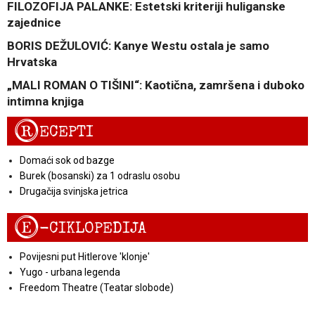
FILOZOFIJA PALANKE: Estetski kriteriji huliganske
zajednice
BORIS DEŽULOVIĆ: Kanye Westu ostala je samo
Hrvatska
„MALI ROMAN O TIŠINI“: Kaotična, zamršena i duboko
intimna knjiga
R
ECEPTI
Domaći sok od bazge
Burek (bosanski) za 1 odraslu osobu
Drugačija svinjska jetrica
E
-CIKLOPEDIJA
Povijesni put Hitlerove 'klonje'
Yugo - urbana legenda
Freedom Theatre (Teatar slobode)