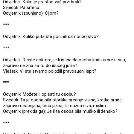
Odvjetnik: Kako je prestao vaš prvi brak?
Svjedok: Pa smrću.
Odvjetnik (zbunjeno): Čijom?
***
Odvjetnik: Koliko puta ste počinili samoubojstvo?
***
Odvjetnik: Recite doktore, je li istina da osoba kada umre u snu,
zapravo ne zna za to do idućeg jutra?
Vještak: Vi ste stvarno položili pravosudni ispit?
***
Odvjetnik: Možete li opisati tu osobu?
Svjedok: Ta je osoba bila otprilike srednje visine, kratke brade
zapravo neobrijana, crna jakna, ili možda siva, mislim …
Odvjetnik (prekida ga): Je li ta osoba bila muško ili žensko?
***