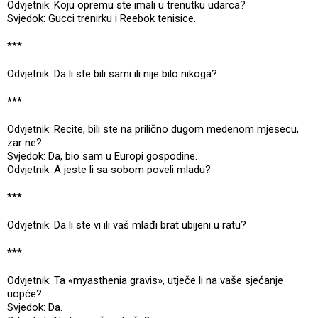
Odvjetnik: Koju opremu ste imali u trenutku udarca?
Svjedok: Gucci trenirku i Reebok tenisice.
***
Odvjetnik: Da li ste bili sami ili nije bilo nikoga?
***
Odvjetnik: Recite, bili ste na prilično dugom medenom mjesecu,
zar ne?
Svjedok: Da, bio sam u Europi gospodine.
Odvjetnik: A jeste li sa sobom poveli mladu?
***
Odvjetnik: Da li ste vi ili vaš mlađi brat ubijeni u ratu?
***
Odvjetnik: Ta «myasthenia gravis», utječe li na vaše sjećanje
uopće?
Svjedok: Da.