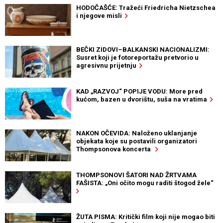
HODOČAŠĆE: Tražeći Friedricha Nietzschea
i njegove misli
BEČKI ZIDOVI–BALKANSKI NACIONALIZMI:
Susret koji je fotoreportažu pretvorio u
agresivnu prijetnju
KAD „RAZVOJ“ POPIJE VODU: More pred
kućom, bazen u dvorištu, suša na vratima
NAKON OČEVIDA: Naloženo uklanjanje
objekata koje su postavili organizatori
Thompsonova koncerta
THOMPSONOVI ŠATORI NAD ŽRTVAMA
FAŠISTA: „Oni očito mogu raditi štogod žele“
ŽUTA PISMA: Kritički film koji nije mogao biti