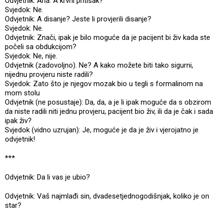
Odvjetnik: Aha. A krvni pritisak?
Svjedok: Ne.
Odvjetnik: A disanje? Jeste li provjerili disanje?
Svjedok: Ne.
Odvjetnik: Znači, ipak je bilo moguće da je pacijent bi živ kada ste
počeli sa obdukcijom?
Svjedok: Ne, nije.
Odvjetnik (zadovoljno). Ne? A kako možete biti tako sigurni,
nijednu provjeru niste radili?
Svjedok: Zato što je njegov mozak bio u tegli s formalinom na
mom stolu
Odvjetnik (ne posustaje): Da, da, a je li ipak moguće da s obzirom
da niste radili niti jednu provjeru, pacijent bio živ, ili da je čak i sada
ipak živ?
Svjedok (vidno uzrujan): Je, moguće je da je živ i vjerojatno je
odvjetnik!
***
Odvjetnik: Da li vas je ubio?
Odvjetnik: Vaš najmlađi sin, dvadesetjednogodišnjak, koliko je on
star?