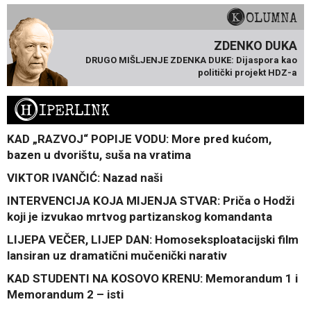
KOLUMNA
ZDENKO DUKA
DRUGO MIŠLJENJE ZDENKA DUKE: Dijaspora kao
politički projekt HDZ-a
H
IPERLINK
KAD „RAZVOJ“ POPIJE VODU: More pred kućom,
bazen u dvorištu, suša na vratima
VIKTOR IVANČIĆ: Nazad naši
INTERVENCIJA KOJA MIJENJA STVAR: Priča o Hodži
koji je izvukao mrtvog partizanskog komandanta
LIJEPA VEČER, LIJEP DAN: Homoseksploatacijski film
lansiran uz dramatični mučenički narativ
KAD STUDENTI NA KOSOVO KRENU: Memorandum 1 i
Memorandum 2 – isti