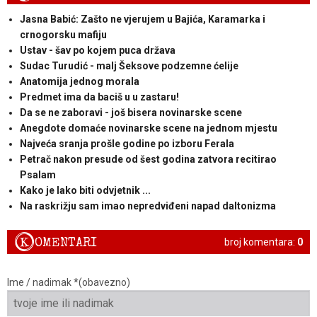
Jasna Babić: Zašto ne vjerujem u Bajića, Karamarka i
crnogorsku mafiju
Ustav - šav po kojem puca država
Sudac Turudić - malj Šeksove podzemne ćelije
Anatomija jednog morala
Predmet ima da baciš u u zastaru!
Da se ne zaboravi - još bisera novinarske scene
Anegdote domaće novinarske scene na jednom mjestu
Najveća sranja prošle godine po izboru Ferala
Petrač nakon presude od šest godina zatvora recitirao
Psalam
Kako je lako biti odvjetnik ...
Na raskrižju sam imao nepredviđeni napad daltonizma
K
OMENTARI
broj komentara:
0
Ime / nadimak *(obavezno)