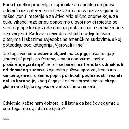
Kada bi netko pročešljao zapisnike sa sudskih rasprava
održanih na opterećenim hrvatskim sudovima zasigurno bi
našao „tonu“ materijala za štivo vrlo slično onome koje, za
puku vikend-razbibrigu donosimo u ovoj novici (sjetite se
samo gospićke epizode guranja prsta u anus izjednačenog s
rukovanjem). Radi se o navodno istinitim odvjetničkim
pitanjima i iskazima svjedoka na američkim sudovima, a koji
potpadaju pod kategoriju „Vjerovali ili ne“
Dio toga već smo
odavno objavili na Lupigi
, nakon čega je
„materijal“ preplavio forume, a sada donosimo i nešto
proširenije „izdanje“
ne bi li se barem
na trenutak odmaknuli
od domaćeg sudstva
, koje osim puževe sporosti, ima bitno
kancerogenije probleme, poput
političkih podležnosti
i
raznih
oblika korupcije
, zbog čega je kod nas pravda često slijepa,
gluha i vrlo bljutavog okusa. Zato, udrimo na šalu …
Odvjetnik: Kažite nam doktore, je li istina da kad čovjek umre u
snu, toga nije svjestan do ujutro?
***