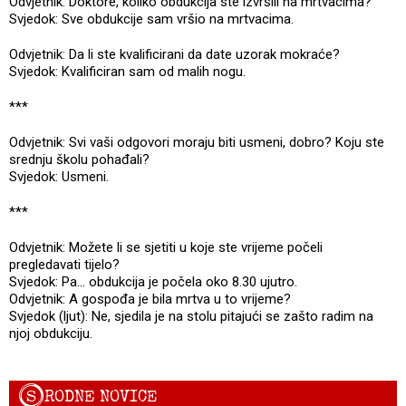
Odvjetnik: Doktore, koliko obdukcija ste izvršili na mrtvacima?
Svjedok: Sve obdukcije sam vršio na mrtvacima.
Odvjetnik: Da li ste kvalificirani da date uzorak mokraće?
Svjedok: Kvalificiran sam od malih nogu.
***
Odvjetnik: Svi vaši odgovori moraju biti usmeni, dobro? Koju ste
srednju školu pohađali?
Svjedok: Usmeni.
***
Odvjetnik: Možete li se sjetiti u koje ste vrijeme počeli
pregledavati tijelo?
Svjedok: Pa… obdukcija je počela oko 8.30 ujutro.
Odvjetnik: A gospođa je bila mrtva u to vrijeme?
Svjedok (ljut): Ne, sjedila je na stolu pitajući se zašto radim na
njoj obdukciju.
S
RODNE NOVICE