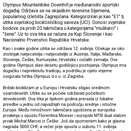
Olympus Mountainbike Downhill je međunarodni sportski
događaj. Održava se na skijaškim terenima Sljemena,
popularnog izletišta Zagrepčana. Kategoriziran je kao "E1" tj.
utrka svjetskog biciklističkog saveza (UCI). Donosi svjetske
bodove za prvih 20 takmičara u kategorijama "muškarci" i
"žene". Uz to ova trka se računa za Kup Slovenije i kao
Nacionalno Prvenstvo Republike Hrvatske.
Kao i svake godine utrka se održava 12. svibnja. Očekuje se oko
stotinjak natjecatelja i natjecateljki iz Austrije, Italije, Mađarske,
Slovenije, Češke, Rumunjske, Hrvatske i ostalih zemalja. Ove
godine Olympus slavi desetu godišnjicu postojanja. Olympus ima
dugačku i neprekinutu tradiciju, a podršku je cijelo vrijeme
osigurala tvrtka Olympus d.o.o. iz Zagreba.
Brdski biciklizam je u Europu i Hrvatsku stigao sredinom
osamdesetih. Utrke su se počele održavati početkom
devedesetih. Ova trka je tijekom godina prerasla iz lokalne
priredbe u jednu od najvažnijih na području srednje i istočne
Europe. Među mnoštvom takmičara ugošćena je europska
prvakinja u spustu Florentina Moeser i europski MTB dual slalom
prvak Michal Marosi iz Češke. Još da spomenem kako je glavna
nagrada 5000 CHF, a večer prije spusta u subotu 11. svibnja