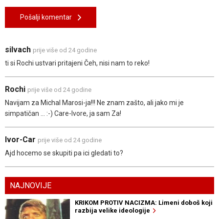
Pošalji komentar
silvach
prije više od 24 godine
ti si Rochi ustvari pritajeni Čeh, nisi nam to reko!
Rochi
prije više od 24 godine
Navijam za Michal Marosi-ja!!! Ne znam zašto, ali jako mi je
simpatičan ... :-) Care-Ivore, ja sam Za!
Ivor-Car
prije više od 24 godine
Ajd hocemo se skupiti pa ici gledati to?
NAJNOVIJE
KRIKOM PROTIV NACIZMA: Limeni doboš koji
razbija velike ideologije