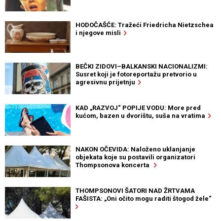
HODOČAŠĆE: Tražeći Friedricha Nietzschea
i njegove misli
BEČKI ZIDOVI–BALKANSKI NACIONALIZMI:
Susret koji je fotoreportažu pretvorio u
agresivnu prijetnju
KAD „RAZVOJ“ POPIJE VODU: More pred
kućom, bazen u dvorištu, suša na vratima
NAKON OČEVIDA: Naloženo uklanjanje
objekata koje su postavili organizatori
Thompsonova koncerta
THOMPSONOVI ŠATORI NAD ŽRTVAMA
FAŠISTA: „Oni očito mogu raditi štogod žele“