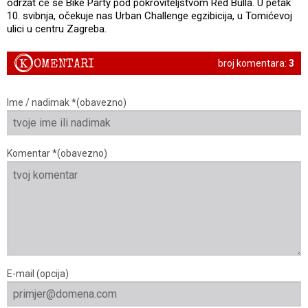
održat će se Bike Party pod pokroviteljstvom Red Bulla. U petak
10. svibnja, očekuje nas Urban Challenge egzibicija, u Tomićevoj
ulici u centru Zagreba.
K
OMENTARI
broj komentara:
3
Ime / nadimak *(obavezno)
Komentar *(obavezno)
E-mail (opcija)