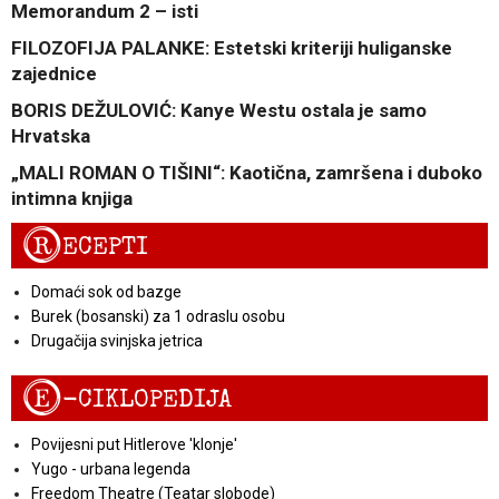
Memorandum 2 – isti
FILOZOFIJA PALANKE: Estetski kriteriji huliganske
zajednice
BORIS DEŽULOVIĆ: Kanye Westu ostala je samo
Hrvatska
„MALI ROMAN O TIŠINI“: Kaotična, zamršena i duboko
intimna knjiga
R
ECEPTI
Domaći sok od bazge
Burek (bosanski) za 1 odraslu osobu
Drugačija svinjska jetrica
E
-CIKLOPEDIJA
Povijesni put Hitlerove 'klonje'
Yugo - urbana legenda
Freedom Theatre (Teatar slobode)