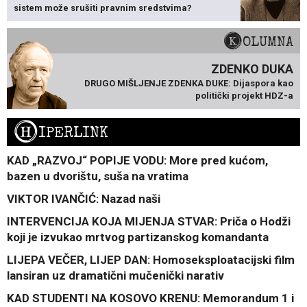
sistem može srušiti pravnim sredstvima?
KOLUMNA
ZDENKO DUKA
DRUGO MIŠLJENJE ZDENKA DUKE: Dijaspora kao
politički projekt HDZ-a
H
IPERLINK
KAD „RAZVOJ“ POPIJE VODU: More pred kućom,
bazen u dvorištu, suša na vratima
VIKTOR IVANČIĆ: Nazad naši
INTERVENCIJA KOJA MIJENJA STVAR: Priča o Hodži
koji je izvukao mrtvog partizanskog komandanta
LIJEPA VEČER, LIJEP DAN: Homoseksploatacijski film
lansiran uz dramatični mučenički narativ
KAD STUDENTI NA KOSOVO KRENU: Memorandum 1 i