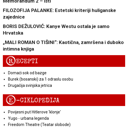
Memorandum 2 – isti
FILOZOFIJA PALANKE: Estetski kriteriji huliganske
zajednice
BORIS DEŽULOVIĆ: Kanye Westu ostala je samo
Hrvatska
„MALI ROMAN O TIŠINI“: Kaotična, zamršena i duboko
intimna knjiga
R
ECEPTI
Domaći sok od bazge
Burek (bosanski) za 1 odraslu osobu
Drugačija svinjska jetrica
E
-CIKLOPEDIJA
Povijesni put Hitlerove 'klonje'
Yugo - urbana legenda
Freedom Theatre (Teatar slobode)