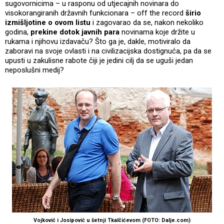
sugovornicima – u rasponu od utjecajnih novinara do
visokorangiranih državnih funkcionara – off the record
širio
izmišljotine o ovom listu
i zagovarao da se, nakon nekoliko
godina,
prekine dotok javnih para
novinama koje držite u
rukama i njihovu izdavaču? Što ga je, dakle, motiviralo da
zaboravi na svoje ovlasti i na civilizacijska dostignuća, pa da se
upusti u zakulisne rabote čiji je jedini cilj da se uguši jedan
neposlušni medij?
Vojković i Josipović u šetnji Tkalčićevom (FOTO: Dalje.com)