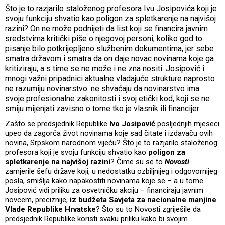
Što je to razjarilo staloženog profesora Ivu Josipovića koji je
svoju funkciju shvatio kao poligon za spletkarenje na najvišoj
razini? On ne može podnijeti da list koji se financira javnim
sredstvima kritički piše o njegovoj personi, koliko god to
pisanje bilo potkrijepljeno službenim dokumentima, jer sebe
smatra državom i smatra da on daje novac novinama koje ga
kritiziraju, a s time se ne može i ne zna nositi. Josipović i
mnogi važni pripadnici aktualne vladajuće strukture naprosto
ne razumiju novinarstvo: ne shvaćaju da novinarstvo ima
svoje profesionalne zakonitosti i svoj etički kod, koji se ne
smiju mijenjati zavisno o tome tko je vlasnik ili financijer
Zašto se predsjednik Republike
Ivo Josipović
posljednjih mjeseci
upeo da zagorča život novinama koje sad čitate i izdavaču ovih
novina, Srpskom narodnom vijeću? Što je to razjarilo staloženog
profesora koji je svoju funkciju shvatio kao
poligon za
spletkarenje na najvišoj razini
? Čime su se to
Novosti
zamjerile šefu države koji, u nedostatku ozbiljnijeg i odgovornijeg
posla, smišlja kako napakostiti novinama koje se – a u tome
Josipović vidi priliku za osvetničku akciju – financiraju javnim
novcem, preciznije,
iz budžeta Savjeta za nacionalne manjine
Vlade Republike Hrvatske
? Što su to Novosti zgriješile da
predsjednik Republike koristi svaku priliku kako bi svojim