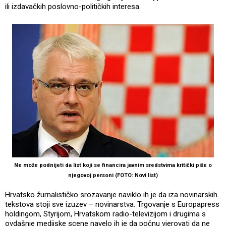
ili izdavačkih poslovno-političkih interesa.
Ne može podnijeti da list koji se financira javnim sredstvima kritički piše o
njegovoj personi (FOTO: Novi list)
Hrvatsko žurnalističko srozavanje naviklo ih je da iza novinarskih
tekstova stoji sve izuzev – novinarstva. Trgovanje s Europapress
holdingom, Styrijom, Hrvatskom radio-televizijom i drugima s
ovdašnje medijske scene navelo ih je da počnu vjerovati da ne