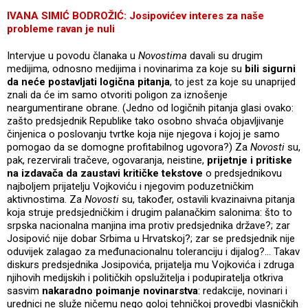
IVANA SIMIĆ BODROŽIĆ: Josipovićev interes za naše
probleme ravan je nuli
Intervjue u povodu članaka u
Novostima
davali su drugim
medijima, odnosno medijima i novinarima za koje su
bili sigurni
da neće postavljati logična pitanja
, to jest za koje su unaprijed
znali da će im samo otvoriti poligon za iznošenje
neargumentirane obrane. (Jedno od logičnih pitanja glasi ovako:
zašto predsjednik Republike tako osobno shvaća objavljivanje
činjenica o poslovanju tvrtke koja nije njegova i kojoj je samo
pomogao da se domogne profitabilnog ugovora?) Za
Novosti
su,
pak, rezervirali tračeve, ogovaranja, neistine,
prijetnje i pritiske
na izdavača da zaustavi kritičke tekstove
o predsjednikovu
najboljem prijatelju Vojkoviću i njegovim poduzetničkim
aktivnostima. Za
Novosti
su, također, ostavili kvazinaivna pitanja
koja struje predsjedničkim i drugim palanačkim salonima: što to
srpska nacionalna manjina ima protiv predsjednika države?; zar
Josipović nije dobar Srbima u Hrvatskoj?; zar se predsjednik nije
oduvijek zalagao za međunacionalnu toleranciju i dijalog?... Takav
diskurs predsjednika Josipovića, prijatelja mu Vojkovića i zdruga
njihovih medijskih i političkih opslužitelja i podupiratelja otkriva
sasvim
nakaradno poimanje novinarstva
: redakcije, novinari i
urednici ne služe ničemu nego goloj tehničkoj provedbi vlasničkih