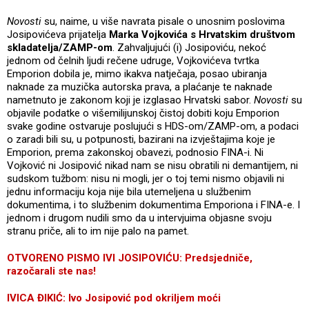
Novosti
su, naime, u više navrata pisale o unosnim poslovima
Josipovićeva prijatelja
Marka Vojkovića s Hrvatskim društvom
skladatelja/ZAMP-om
. Zahvaljujući (i) Josipoviću, nekoć
jednom od čelnih ljudi rečene udruge, Vojkovićeva tvrtka
Emporion dobila je, mimo ikakva natječaja, posao ubiranja
naknade za muzička autorska prava, a plaćanje te naknade
nametnuto je zakonom koji je izglasao Hrvatski sabor.
Novosti
su
objavile podatke o višemilijunskoj čistoj dobiti koju Emporion
svake godine ostvaruje poslujući s HDS-om/ZAMP-om, a podaci
o zaradi bili su, u potpunosti, bazirani na izvještajima koje je
Emporion, prema zakonskoj obavezi, podnosio FINA-i. Ni
Vojković ni Josipović nikad nam se nisu obratili ni demantijem, ni
sudskom tužbom: nisu ni mogli, jer o toj temi nismo objavili ni
jednu informaciju koja nije bila utemeljena u službenim
dokumentima, i to službenim dokumentima Emporiona i FINA-e. I
jednom i drugom nudili smo da u intervjuima objasne svoju
stranu priče, ali to im nije palo na pamet.
OTVORENO PISMO IVI JOSIPOVIĆU: Predsjedniče,
razočarali ste nas!
IVICA ĐIKIĆ: Ivo Josipović pod okriljem moći