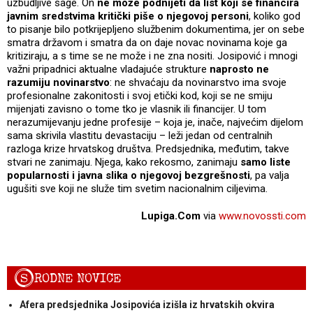
uzbudljive sage. On
ne može podnijeti da list koji se financira
javnim sredstvima kritički piše o njegovoj personi
, koliko god
to pisanje bilo potkrijepljeno službenim dokumentima, jer on sebe
smatra državom i smatra da on daje novac novinama koje ga
kritiziraju, a s time se ne može i ne zna nositi. Josipović i mnogi
važni pripadnici aktualne vladajuće strukture
naprosto ne
razumiju novinarstvo
: ne shvaćaju da novinarstvo ima svoje
profesionalne zakonitosti i svoj etički kod, koji se ne smiju
mijenjati zavisno o tome tko je vlasnik ili financijer. U tom
nerazumijevanju jedne profesije – koja je, inače, najvećim dijelom
sama skrivila vlastitu devastaciju – leži jedan od centralnih
razloga krize hrvatskog društva. Predsjednika, međutim, takve
stvari ne zanimaju. Njega, kako rekosmo, zanimaju
samo liste
popularnosti i javna slika o njegovoj bezgrešnosti
, pa valja
ugušiti sve koji ne služe tim svetim nacionalnim ciljevima.
Lupiga.Com
via
www.novossti.com
S
RODNE NOVICE
Afera predsjednika Josipovića izišla iz hrvatskih okvira