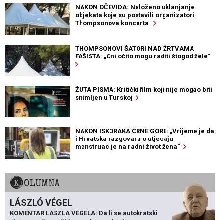
NAKON OČEVIDA: Naloženo uklanjanje
objekata koje su postavili organizatori
Thompsonova koncerta
THOMPSONOVI ŠATORI NAD ŽRTVAMA
FAŠISTA: „Oni očito mogu raditi štogod žele“
ŽUTA PISMA: Kritički film koji nije mogao biti
snimljen u Turskoj
NAKON ISKORAKA CRNE GORE: „Vrijeme je da
i Hrvatska razgovara o utjecaju
menstruacije na radni život žena“
KOLUMNA
LÁSZLÓ VÉGEL
KOMENTAR LÁSZLA VÉGELA: Da li se autokratski