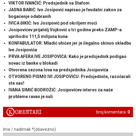
VIKTOR IVANČIĆ: Predsjednik sa Stafom
JASNA BABIĆ: Ivo Josipović napisao je feudalni zakon za
bogaćenje odabranih
IVICA ĐIKIĆ: Ivo Josipović pod okriljem moći
Josipovićev prijatelj Vojković u tri godine preko ZAMP-a
uprihodio 111,5 milijuna kuna
KONFABULATOR: Mladić uhićen jer je ilegalno skinuo skladbu
Ive Josipovića
PRVA AFERA IVE JOSIPOVIĆA: Kako je predsjednik podigao
novac iz banke u blokadi
Otvorena sezona lova na predsjednika Josipovića
OTVORENO PISMO IVI JOSIPOVIĆU: Predsjedniče, razočarali
ste nas!
IVANA SIMIĆ BODROŽIĆ: Josipovićev interes za naše
probleme ravan je nuli
K
OMENTARI
broj komentara:
0
Ime / nadimak *(obavezno)