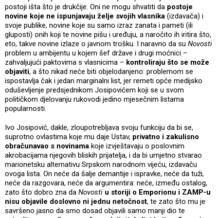
postoji išta što je drukčije. Oni ne mogu shvatiti da
postoje
novine koje ne ispunjavaju želje svojih vlasnika
(izdavača) i
svoje publike, novine koje su samo izraz zanata i pameti (ili
gluposti) onih koji te novine pišu i uređuju, a naročito ih iritira što,
eto, takve novine izlaze o javnom trošku. I naravno da su
Novosti
problem u ambijentu u kojem šef države i drugi moćnici –
zahvaljujući paktovima s vlasnicima –
kontroliraju što se može
objaviti
, a što nikad neće biti objelodanjeno: problemom se
ispostavlja čak i jedan marginalni list, jer remeti opće medijsko
oduševljenje predsjednikom Josipovićem koji se u svom
političkom djelovanju rukovodi jedino mjesečnim listama
popularnosti.
Ivo Josipović, dakle, zloupotrebljava svoju funkciju da bi se,
suprotno ovlastima koje mu daje Ustav,
privatno i zakulisno
obračunavao s novinama
koje izvještavaju o poslovnim
akrobacijama njegovih bliskih prijatelja, i da bi umjetno stvarao
marionetsku alternativu Srpskom narodnom vijeću, izdavaču
ovoga lista. On neće da šalje demantije i ispravke, neće da tuži,
neće da razgovara, neće da argumentira: neće, između ostalog,
zato što dobro zna da
Novosti
u storiji o Emporionu i ZAMP-u
nisu objavile doslovno ni jednu netočnost
, te zato što mu je
savršeno jasno da smo dosad objavili samo manji dio te