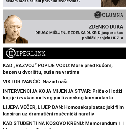
sistem može srušiti pravnim sredstvima?
KOLUMNA
ZDENKO DUKA
DRUGO MIŠLJENJE ZDENKA DUKE: Dijaspora kao
politički projekt HDZ-a
H
IPERLINK
KAD „RAZVOJ“ POPIJE VODU: More pred kućom,
bazen u dvorištu, suša na vratima
VIKTOR IVANČIĆ: Nazad naši
INTERVENCIJA KOJA MIJENJA STVAR: Priča o Hodži
koji je izvukao mrtvog partizanskog komandanta
LIJEPA VEČER, LIJEP DAN: Homoseksploatacijski film
lansiran uz dramatični mučenički narativ
KAD STUDENTI NA KOSOVO KRENU: Memorandum 1 i