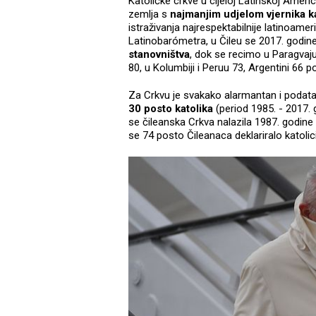
Katoličke crkve u cijeloj Latinskoj Ameri
zemlja s
najmanjim udjelom vjernika k
istraživanja najrespektabilnije latinoamer
Latinobarómetra, u Čileu se 2017. godin
stanovništva
, dok se recimo u Paragvaju
80, u Kolumbiji i Peruu 73, Argentini 66 po
Za Crkvu je svakako alarmantan i podata
30 posto katolika
(period 1985. - 2017. g
se čileanska Crkva nalazila 1987. godine 
se 74 posto Čileanaca deklariralo katoli