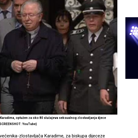
Karadima, optužen za oko 80 slučajeva seksualnog zlostavljanja djece
(SCREENSHOT: YouTube)
svećenika-zlostavljača Karadime, za biskupa dijeceze