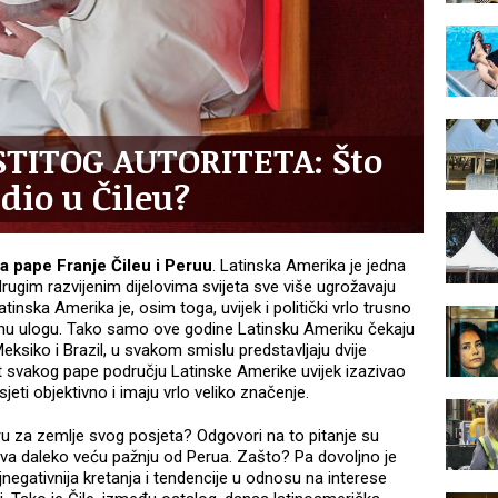
TITOG AUTORITETA: Što
dio u Čileu?
 pape Franje Čileu i Peruu
. Latinska Amerika je jedna
drugim razvijenim dijelovima svijeta sve više ugrožavaju
tinska Amerika je, osim toga, uvijek i politički vrlo trusno
jnu ulogu. Tako samo ove godine Latinsku Ameriku čekaju
Meksiko i Brazil, u svakom smislu predstavljaju dvije
t svakog pape području Latinske Amerike uvijek izazivao
osjeti objektivno i imaju vrlo veliko značenje.
ru za zemlje svog posjeta? Odgovori na to pitanje su
zaziva daleko veću pažnju od Perua. Zašto? Pa dovoljno je
jnegativnija kretanja i tendencije u odnosu na interese