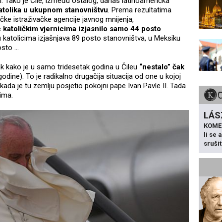
ci. Tako je Čile, između ostalog, danas latinoamerička
atolika u ukupnom stanovništvu
. Prema rezultatima
ičke istraživačke agencije javnog mnijenja,
e
katoličkim vjernicima izjasnilo samo 44 posto
 katolicima izjašnjava 89 posto stanovništva, u Meksiku
sto ...
k kako je u samo tridesetak godina u Čileu
“nestalo” čak
odine). To je radikalno drugačija situacija od one u kojoj
kada je tu zemlju posjetio pokojni pape Ivan Pavle II. Tada
cima.
LÁS
KOME
li se
sruši