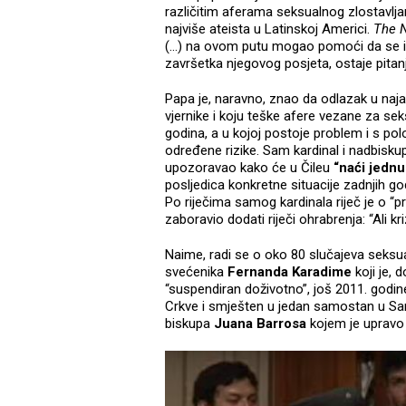
različitim aferama seksualnog zlostavljan
najviše ateista u Latinskoj Americi.
The 
(…) na ovom putu mogao pomoći da se ist
završetka njegovog posjeta, ostaje pitanje
Papa je, naravno, znao da odlazak u naja
vjernike i koju teške afere vezane za se
godina, a u kojoj postoje problem i s 
određene rizike. Sam kardinal i nadbisk
upozoravao kako će u Čileu
“naći jednu
posljedica konkretne situacije zadnjih god
Po riječima samog kardinala riječ je o “p
zaboravio dodati riječi ohrabrenja: “Ali kr
Naime, radi se o oko 80 slučajeva seksu
svećenika
Fernanda Karadime
koji je,
“suspendiran doživotno”, još 2011. godin
Crkve i smješten u jedan samostan u Santi
biskupa
Juana Barrosa
kojem je upravo 