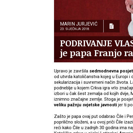
MARIN JURJEVIĆ
23. SIJEČNJA 2018.
PODRIVANJE VLAS
je papa Franjo ra
Upravo je završila
sedmodnevna posjeta
od utvrda katoličanstva kojeg u Europi i 
sekularizacija i suvremeni način života. La
podneblje u kojem Crkva igra vrlo znača
izbori u čak šest zemalja od kojih dvije, 
iznimno značajne zemlje. Stoga je posje
veliku pažnju svjetske javnosti
jer ti p
Zašto je papa ovaj put odabrao Čile i Pe
poprilično složeni, a u ovoj priči Čile i
reći kako Čile u zadnjih 30 godina ima na