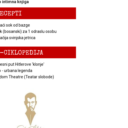
 intimna knjiga
ECEPTI
ći sok od bazge
k (bosanski) za 1 odraslu osobu
čija svinjska jetrica
-CIKLOPEDIJA
esni put Hitlerove 'klonje'
 - urbana legenda
dom Theatre (Teatar slobode)