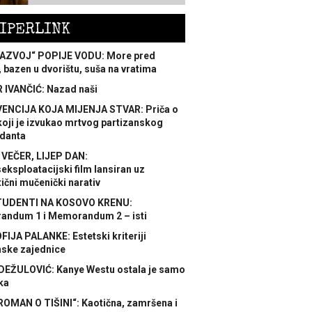
IPERLINK
AZVOJ“ POPIJE VODU: More pred
 bazen u dvorištu, suša na vratima
 IVANČIĆ: Nazad naši
ENCIJA KOJA MIJENJA STVAR: Priča o
koji je izvukao mrtvog partizanskog
danta
 VEČER, LIJEP DAN:
ksploatacijski film lansiran uz
ični mučenički narativ
TUDENTI NA KOSOVO KRENU:
ndum 1 i Memorandum 2 – isti
FIJA PALANKE: Estetski kriteriji
nske zajednice
DEŽULOVIĆ: Kanye Westu ostala je samo
ka
ROMAN O TIŠINI“: Kaotična, zamršena i