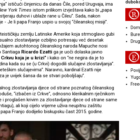
duboko
ja” ističući činjenicu da danas Čile, pored Urugvaja, ima
New York Times
istom prilikom izvještava kako bi „papa
R
jeraju duhovi i ublaže rane u Čileu”. Sada, nakon
 - Je li papa Franjo uspio u svojoj “čileanskoj misiji”.
Doma
teističkiju zemlju Latinske Amerike koja strmoglavo gubi
Bure
ksualno zlostavljanje ozbiljno potresaju već desetak
Druga
položajem autohtonog čileanskog naroda Mapuche nosi
up Santiaga
Ricardo Ezatti
ga je uoči dolaska javno
E
 Crkvu koja je u krizi”
i kako on “ne negira da je to
ina kada su se (u Crkvi) dogodili slučajevi zlostavljanja”.
reteškim slučajevima”. Naravno, kardinal Ezatti nije
Povij
iza je uvijek šansa da se stvari poboljšaju”.
Yugo
Free
alnog zlostavljanja djece od strane poznatog čileanskog
 doduše, “izbačen iz Crkve”, odnosno klerikalnim rječnikom
e i proglašen krivim za zlostavljanje djece od strane same
agu), ali koji cijelo vrijeme uživa neupitnu zaštitu
papa Franjo dodijelio biskupsku čast 2015. godine.