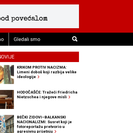
mo
Gledali smo
NOVIJE
KRIKOM PROTIV NACIZMA:
Limeni doboš koji razbija velike
ideologije
HODOČAŠĆE: Tražeći Friedricha
Nietzschea i njegove misli
BEČKI ZIDOVI–BALKANSKI
NACIONALIZMI: Susret koji je
fotoreportažu pretvorio u
agresivnu prijetnju