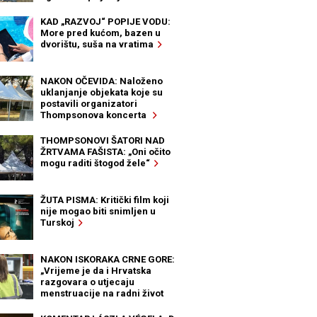
KAD „RAZVOJ“ POPIJE VODU:
More pred kućom, bazen u
dvorištu, suša na vratima
NAKON OČEVIDA: Naloženo
uklanjanje objekata koje su
postavili organizatori
Thompsonova koncerta
THOMPSONOVI ŠATORI NAD
ŽRTVAMA FAŠISTA: „Oni očito
mogu raditi štogod žele“
ŽUTA PISMA: Kritički film koji
nije mogao biti snimljen u
Turskoj
NAKON ISKORAKA CRNE GORE:
„Vrijeme je da i Hrvatska
razgovara o utjecaju
menstruacije na radni život
žena“