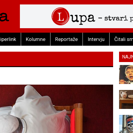
iperlink
Kolumne
Reportaže
Intervju
Čitali s
NAJ