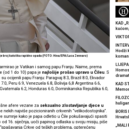
H
KAD „R
kućom,
VIKTOR
INTERV
Hodži 
koman
oje broj katolika rapidno opada (FOTO: Hina/EPA/Luca Zennaro)
LIJEPA
alarmirao je Vatikan i samog papu Franju. Naime, prema
Homose
e (od 1 do 10) papa je
najlošije prošao upravo u Čileu
. S
dramat
u ocijenili papu Franju: Paragvaj 8.3, Brazil 8.0, Ekvador
7.0, Peru 6.9, Venezuela 6.8, Bolivija 6,8 Argentina 6.6,
KAD S
, Gvatemala 6.2, Honduras 6.0, Dominikanska Republika 6.0,
Memora
FILOZO
huliga
rašne afere vezane za
seksualno zlostavljanje djece u
 nekih najviše pozicioniranih crkvenih “velikodostojnika”.
BORIS 
sumnje kako je papa odletio u Čile pokušavajući spasiti
Hrvats
s
od 16. siječnja, uoči papinog odlaska u svoju misiju, piše
„MALI 
m “spašavanja Crkve od teških problema, opterećenu