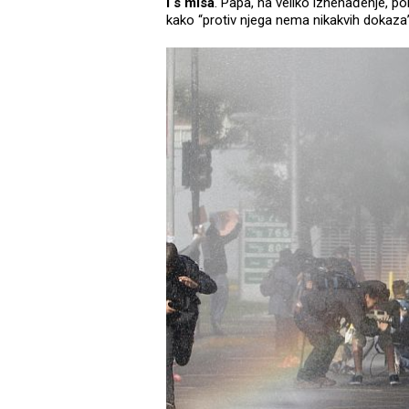
i s misa
. Papa, na veliko iznenađenje, 
kako “protiv njega nema nikakvih dokaza