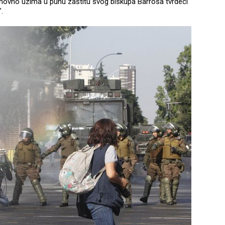
ponovno uzima u punu zaštitu svog biskupa Barrosa tvrdeći
”.