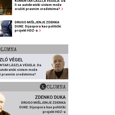
KOMENTAR LÁSZLA VÉGELA: Da
li se autokratski sistem može
srušiti pravnim sredstvima?
DRUGO MIŠLJENJE ZDENKA
DUKE: Dijaspora kao politički
projekt HDZ-a
KOLUMNA
ZLÓ VÉGEL
NTAR LÁSZLA VÉGELA: Da
 autokratski sistem može
ti pravnim sredstvima?
KOLUMNA
ZDENKO DUKA
DRUGO MIŠLJENJE ZDENKA
DUKE: Dijaspora kao politički
projekt HDZ-a