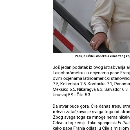
Papu je u Čileu dočekala klima zbog k
Još jedan podatak iz ovog istraživanja 
Lainobarómetru i u ocjenama pape Franj
ovim ocjenama latinoamerički stanovnici s
7.5, Kolumbija 7.5, Kostarika 7.1, Panama 
Meksiko 6.5, Nikaragva 6.3, Salvador 6.3
Urugvaj 5.9 i Čile 5.3.
Da stvar bude gora, Čile danas tresu st
crkvi
i zataškavanje svega toga od strane
Zbog svega toga za mnoge nema nikakve 
Crkvu u toj zemlji. Tako španjolski
El Pai
kako papa Franja odlazi u Čile s misijo