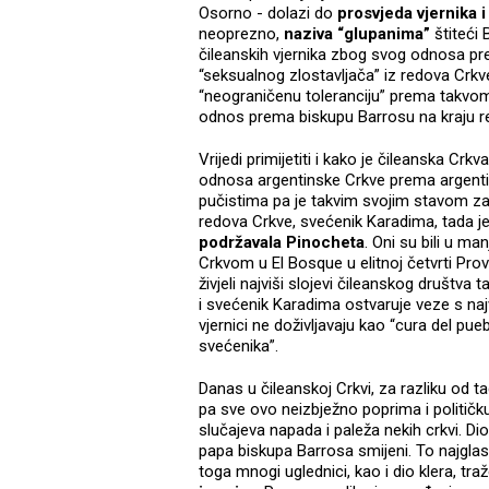
Osorno - dolazi do
prosvjeda vjernika i
neoprezno,
naziva “glupanima”
štiteći 
čileanskih vjernika zbog svog odnosa pr
“seksualnog zlostavljača” iz redova Crk
“neograničenu toleranciju” prema takvo
odnos prema biskupu Barrosu na kraju re
Vrijedi primijetiti i kako je čileanska Crkv
odnosa argentinske Crkve prema argentins
pučistima pa je takvim svojim stavom zasl
redova Crkve, svećenik Karadima, tada j
podržavala Pinocheta
. Oni su bili u ma
Crkvom u El Bosque u elitnoj četvrti Prov
živjeli najviši slojevi čileanskog društva
i svećenik Karadima ostvaruje veze s naj
vjernici ne doživljavaju kao “cura del pu
svećenika”.
Danas u čileanskoj Crkvi, za razliku od 
pa sve ovo neizbježno poprima i političku
slučajeva napada i paleža nekih crkvi. Di
papa biskupa Barrosa smijeni. To najglasni
toga mnogi uglednici, kao i dio klera, tr