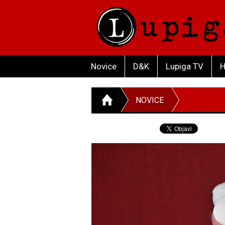
Novice
D&K
Lupiga TV
H
NOVICE