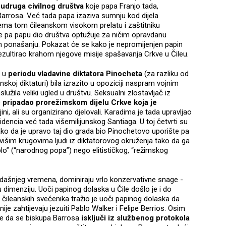
 udruga civilnog društva
koje papa Franjo tada,
Barrosa. Već tada papa izaziva sumnju kod dijela
ema tom čileanskom visokom prelatu i zaštitniku
ve pa papu dio društva optužuje za ničim opravdanu
m ponašanju. Pokazat će se kako je nepromijenjen papin
zultirao krahom njegove misije spašavanja Crkve u Čileu.
a u
periodu vladavine diktatora Pinocheta
(za razliku od
koj diktaturi) bila izrazito u opoziciji naspram vojnim
užila veliki ugled u društvu. Seksualni zlostavljač iz
e
pripadao prorežimskom dijelu Crkve koja je
njini, ali su organizirano djelovali. Karadima je tada upravljao
idencia već tada višemilijunskog Santiaga. U toj četvrti su
 tako da je upravo taj dio grada bio Pinochetovo uporište pa
višim krugovima ljudi iz diktatorovog okruženja tako da ga
eblo” (“narodnog popa”) nego elitističkog, “režimskog
tadašnjeg vremena, dominiraju vrlo konzervativne snage -
 dimenziju. Uoči papinog dolaska u Čile došlo je i do
o čileanskih svećenika tražio je uoči papinog dolaska da
je zahtijevaju jezuiti Pablo Walker i Felipe Berrios. Osim
aže da se biskupa Barrosa
isključi iz službenog protokola