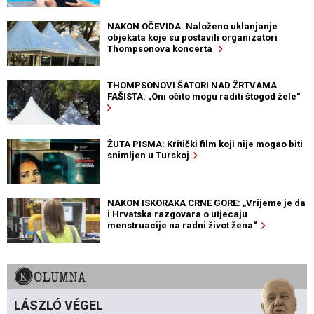
NAKON OČEVIDA: Naloženo uklanjanje
objekata koje su postavili organizatori
Thompsonova koncerta
THOMPSONOVI ŠATORI NAD ŽRTVAMA
FAŠISTA: „Oni očito mogu raditi štogod žele“
ŽUTA PISMA: Kritički film koji nije mogao biti
snimljen u Turskoj
NAKON ISKORAKA CRNE GORE: „Vrijeme je da
i Hrvatska razgovara o utjecaju
menstruacije na radni život žena“
KOLUMNA
LÁSZLÓ VÉGEL