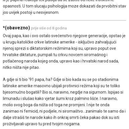
opasnosti. U tom slucaju psihologija moze dokazati da prvobitni stav
jos uvijek postoji u nesvjesnom.
*(obavezno)
prije više od 8 godina
Ovaj papa, kao i svo ostalo svećenstvo njegove generacije, opstao je
u krugu katoličke crkve latinske amerike - isključivo zahvaljujući
njenoj sprezi s diktatorskim režimima koji su, upravo poput ove
hrvatske diktature, pumpali tu crkvu novcem siromašnog i
potlačenog naroda kojeg onda, upravo kao i hrvatski narod sada,
nitko ništa nije pitao.
A gdje si ti bio '91 papa, ha? Gdje si bio kada su se po stadionima
latinske amerike masovno ubijali protivnici režima koji su te toliko
bjesomučno bogatili? Bio si, naravno, negdje na sigurnom. Ispijao si
limunadu i slušao kako vjetar šumi kroz palmino lišće. I naravno,
molio svog boga da ništa od toga ne promjeni. I nije te onda
zanimao ni femicid, ni podjele, ni siromaštvo...zanimalo te samo da i
dalje strašiš te narode kako ih onkraj smrti čeka pakao dok su isti
proživljavali upravo tu pred tvojim nogama.