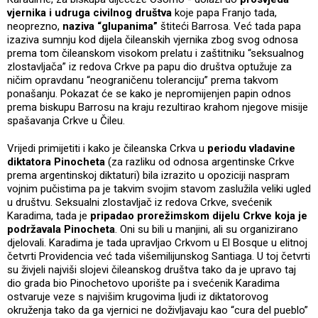
vjernika i udruga civilnog društva
koje papa Franjo tada,
neoprezno,
naziva “glupanima”
štiteći Barrosa. Već tada papa
izaziva sumnju kod dijela čileanskih vjernika zbog svog odnosa
prema tom čileanskom visokom prelatu i zaštitniku “seksualnog
zlostavljača” iz redova Crkve pa papu dio društva optužuje za
ničim opravdanu “neograničenu toleranciju” prema takvom
ponašanju. Pokazat će se kako je nepromijenjen papin odnos
prema biskupu Barrosu na kraju rezultirao krahom njegove misije
spašavanja Crkve u Čileu.
Vrijedi primijetiti i kako je čileanska Crkva u
periodu vladavine
diktatora Pinocheta
(za razliku od odnosa argentinske Crkve
prema argentinskoj diktaturi) bila izrazito u opoziciji naspram
vojnim pučistima pa je takvim svojim stavom zaslužila veliki ugled
u društvu. Seksualni zlostavljač iz redova Crkve, svećenik
Karadima, tada je
pripadao prorežimskom dijelu Crkve koja je
podržavala Pinocheta
. Oni su bili u manjini, ali su organizirano
djelovali. Karadima je tada upravljao Crkvom u El Bosque u elitnoj
četvrti Providencia već tada višemilijunskog Santiaga. U toj četvrti
su živjeli najviši slojevi čileanskog društva tako da je upravo taj
dio grada bio Pinochetovo uporište pa i svećenik Karadima
ostvaruje veze s najvišim krugovima ljudi iz diktatorovog
okruženja tako da ga vjernici ne doživljavaju kao “cura del pueblo”