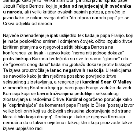
Santiagu kako je to “velika sramota” pa traži javnu ispriku pape.
Jezuit Felipe Berrios, koji je
jedan od najutjecajnijih svećenika
u narodu
, ali i veliki kritičar ovakvih papinih poteza, poručio je
javno kako je nakon svega došlo “do otpora naroda papi” jer se
Crkva odijelila od naroda.
Najveće iznenađenje je ipak uslijedilo tek kada je papa Franjo, koji
je inače poslovično smiren i odmjeren čovjek, očito izgubio živce
iziritiran pitanjima o njegovoj zaštiti biskupa Barrosa na
konferenciji za tisak - izjavio kako “nema niti jednog dokaza”
protiv biskupa Barrosa tvrdeći da su sve to samo “glasine” i da
će “govoriti onog dana“ kada mu „pokažu dokaze protiv biskupa”.
Ta izjava prouzročila je
lanac negativnih reakcija
. U reakcijama
se navodilo kako je tim riječima posebno povrijedio žrtve
seksualnog zlostavljanja, a reagirao je i
kardinal Sean O’Malley
iz američkog Bostona kojeg je sam papa Franjo zadužio da vodi
Komisiju koja se bavi istraživanjima pedofilije i seksualnog
zlostavljanja u redovima Crkve. Kardinal ogorčeno poručuje kako
je “deprimirajuće” da komentari pape Franje iz Čilea “postaju izvor
velike boli onih koji su doživjeli seksualna zlostavljanja od strane
klera ili bilo koga drugog”. Dodao je i kako je njegova Komisija
nemoćna da u takvim uvjetima i takvoj klimi koju proizvode takve
izjave uspješno radi.