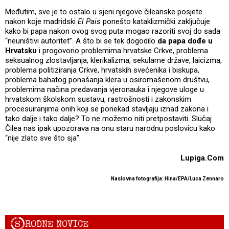
Međutim, sve je to ostalo u sjeni njegove čileanske posjete
nakon koje madridski
El Pais
ponešto kataklizmički zaključuje
kako bi papa nakon ovog svog puta mogao razoriti svoj do sada
“neuništivi autoritet”. A što bi se tek dogodilo
da papa dođe u
Hrvatsku
i progovorio problemima hrvatske Crkve, problema
seksualnog zlostavljanja, klerikalizma, sekularne države, laicizma,
problema politiziranja Crkve, hrvatskih svećenika i biskupa,
problema bahatog ponašanja klera u osiromašenom društvu,
problemima načina predavanja vjeronauka i njegove uloge u
hrvatskom školskom sustavu, rastrošnosti i zakonskim
procesuiranjima onih koji se ponekad stavljaju iznad zakona i
tako dalje i tako dalje? To ne možemo niti pretpostaviti. Slučaj
Čilea nas ipak upozorava na onu staru narodnu poslovicu kako
“nije zlato sve što sja”.
Lupiga.Com
Naslovna fotografija: Hina/EPA/Luca Zennaro
S
RODNE NOVICE