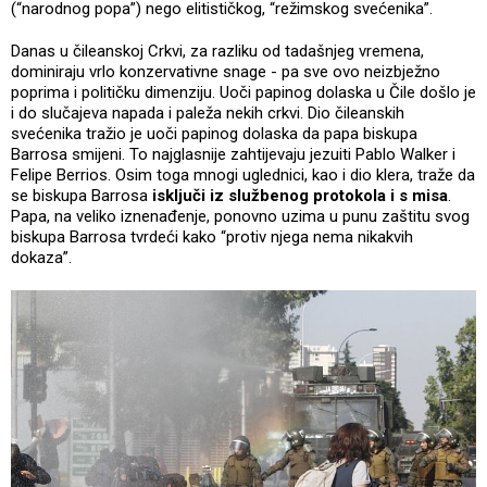
(“narodnog popa”) nego elitističkog, “režimskog svećenika”.
Danas u čileanskoj Crkvi, za razliku od tadašnjeg vremena,
dominiraju vrlo konzervativne snage - pa sve ovo neizbježno
poprima i političku dimenziju. Uoči papinog dolaska u Čile došlo je
i do slučajeva napada i paleža nekih crkvi. Dio čileanskih
svećenika tražio je uoči papinog dolaska da papa biskupa
Barrosa smijeni. To najglasnije zahtijevaju jezuiti Pablo Walker i
Felipe Berrios. Osim toga mnogi uglednici, kao i dio klera, traže da
se biskupa Barrosa
isključi iz službenog protokola i s misa
.
Papa, na veliko iznenađenje, ponovno uzima u punu zaštitu svog
biskupa Barrosa tvrdeći kako “protiv njega nema nikakvih
dokaza”.