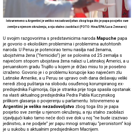
Istovremeno u Argentini je veliko nezadovoljstvo zbog toga što je papa posjetio sve
zemlje u njenom okruženju, a nju stalno zaobilazi (FOTO: Hina/EPA/Luca Zennaro)
U svojim razgovorima s predstavnicima naroda
Mapuche
papa
je govorio o ekološkim problemima i problemima autohtonih
naroda. U Peruu je potencirao temu nasilja nad ženama,
ubojstvima žena (“femicidio”) jer se polovina od 25 zemalja s
najvećom stopom ubojstava žena nalazi u Latinskoj Americi, a u
peruanskom gradu Trujillo u kojem je držao misu to je posebno
izraženo. Govorio je i o problemu korupcije kao najvećem zlu
Latinske Amerike, a u Peruu se upravo ovih dana dešavaju veliki
neredi zbog puštanja na slobodu osuđenog korumpiranog ex-
predsjednika Fujimorija, čija je stranka prije toga spasila opstanak
na vlasti aktualnog predsjednika Pedra Pabla Kuczynskog
prilikom glasanja o povjerenju u parlamentu. Istovremeno
u
Argentini je veliko nezadovoljstvo
zbog toga što je papa
posjetio sve zemlje u njenom okruženju, a nju stalno zaobilazi
izjavljujući kako tamo neće doći sve dok u noj “ne bude izazivao
jedinstvo, a ne podjele” jer papu mnogi smatraju “peronistom” koji
je u sukobu s aktualnim predsjednikom Macrijem.