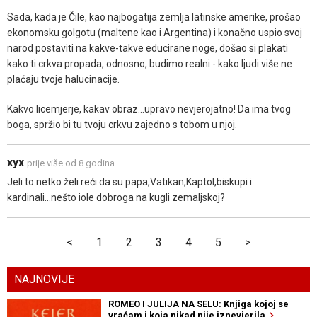
Sada, kada je Čile, kao najbogatija zemlja latinske amerike, prošao
ekonomsku golgotu (maltene kao i Argentina) i konačno uspio svoj
narod postaviti na kakve-takve educirane noge, došao si plakati
kako ti crkva propada, odnosno, budimo realni - kako ljudi više ne
plaćaju tvoje halucinacije.
Kakvo licemjerje, kakav obraz...upravo nevjerojatno! Da ima tvog
boga, spržio bi tu tvoju crkvu zajedno s tobom u njoj.
xyx
prije više od 8 godina
Jeli to netko želi reći da su papa,Vatikan,Kaptol,biskupi i
kardinali...nešto iole dobroga na kugli zemaljskoj?
<
1
2
3
4
5
>
NAJNOVIJE
ROMEO I JULIJA NA SELU: Knjiga kojoj se
vraćam i koja nikad nije iznevjerila