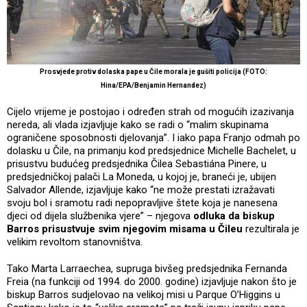
Prosvjede protiv dolaska pape u Čile morala je gušiti policija (FOTO:
Hina/EPA/Benjamin Hernandez)
Cijelo vrijeme je postojao i određen strah od mogućih izazivanja
nereda, ali vlada izjavljuje kako se radi o “malim skupinama
ograničene sposobnosti djelovanja”. I iako papa Franjo odmah po
dolasku u Čile, na primanju kod predsjednice Michelle Bachelet, u
prisustvu budućeg predsjednika Čilea Sebastiána Pinere, u
predsjedničkoj palači La Moneda, u kojoj je, braneći je, ubijen
Salvador Allende, izjavljuje kako “ne može prestati izražavati
svoju bol i sramotu radi nepopravljive štete koja je nanesena
djeci od dijela službenika vjere” – njegova
odluka da biskup
Barros prisustvuje svim njegovim misama u Čileu
rezultirala je
velikim revoltom stanovništva.
Tako Marta Larraechea, supruga bivšeg predsjednika Fernanda
Freia (na funkciji od 1994. do 2000. godine) izjavljuje nakon što je
biskup Barros sudjelovao na velikoj misi u Parque O’Higgins u