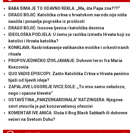
BABA ŠIMA JE TO ODAVNO REKLA: „Ma, šta Papa zna?!?!“
DRAGO BOJIĆ: Katolička crkva u hrvatskom narodu nije ništa
naučila i ponavlja pogreške iz prošlosti
DRAGO BOJIĆ: ​Isusova ljevica i katolička desnica
IDEOLOŠKA PODJELA: U čemu je razlika između Hrvata koji su
katolici i Hrvata katolika?
KONKLAVA: Raskrinkavanje vatikanske mistike i orkestriranih
rituala
PROPOVJEDNIČKO IŽIVLJAVANJE: Duhovni teror fra Maria
Knezovića
QUO VADIS EPISCOPI: Zašto Katolička Crkva u Hrvata panično
bježi od lijevih ideja?
ZAPALJIVE LOGOREJE IVICE ŠOLE: „To nisu samo nebuloze,
nego i opasne klevete“
OSTAVŠTINA „PANZERKARDINALA“ RATZINGERA: Njegova
smrt otvorila je put konzervativnoj ofenzivi
KOMENTAR IVE ANIĆA: Sluša li Bog Black Sabbath ili duhovne
večeri na Svetom Duhu?