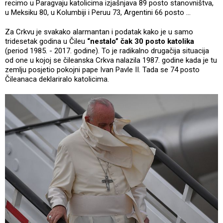
recimo u Paragvaju katolicima izjašnjava 89 posto stanovništva,
u Meksiku 80, u Kolumbiji i Peruu 73, Argentini 66 posto ...
Za Crkvu je svakako alarmantan i podatak kako je u samo
tridesetak godina u Čileu
“nestalo” čak 30 posto katolika
(period 1985. - 2017. godine). To je radikalno drugačija situacija
od one u kojoj se čileanska Crkva nalazila 1987. godine kada je tu
zemlju posjetio pokojni pape Ivan Pavle II. Tada se 74 posto
Čileanaca deklariralo katolicima.