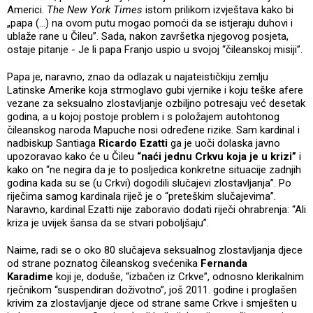
Americi.
The New York Times
istom prilikom izvještava kako bi
„papa (…) na ovom putu mogao pomoći da se istjeraju duhovi i
ublaže rane u Čileu”. Sada, nakon završetka njegovog posjeta,
ostaje pitanje - Je li papa Franjo uspio u svojoj “čileanskoj misiji”.
Papa je, naravno, znao da odlazak u najateističkiju zemlju
Latinske Amerike koja strmoglavo gubi vjernike i koju teške afere
vezane za seksualno zlostavljanje ozbiljno potresaju već desetak
godina, a u kojoj postoje problem i s položajem autohtonog
čileanskog naroda Mapuche nosi određene rizike. Sam kardinal i
nadbiskup Santiaga
Ricardo Ezatti
ga je uoči dolaska javno
upozoravao kako će u Čileu
“naći jednu Crkvu koja je u krizi”
i
kako on “ne negira da je to posljedica konkretne situacije zadnjih
godina kada su se (u Crkvi) dogodili slučajevi zlostavljanja”. Po
riječima samog kardinala riječ je o “preteškim slučajevima”.
Naravno, kardinal Ezatti nije zaboravio dodati riječi ohrabrenja: “Ali
kriza je uvijek šansa da se stvari poboljšaju”.
Naime, radi se o oko 80 slučajeva seksualnog zlostavljanja djece
od strane poznatog čileanskog svećenika
Fernanda
Karadime
koji je, doduše, “izbačen iz Crkve”, odnosno klerikalnim
rječnikom “suspendiran doživotno”, još 2011. godine i proglašen
krivim za zlostavljanje djece od strane same Crkve i smješten u