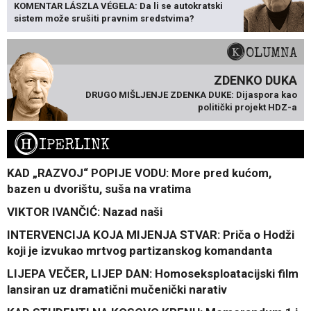
KOMENTAR LÁSZLA VÉGELA: Da li se autokratski
sistem može srušiti pravnim sredstvima?
KOLUMNA
ZDENKO DUKA
DRUGO MIŠLJENJE ZDENKA DUKE: Dijaspora kao
politički projekt HDZ-a
H
IPERLINK
KAD „RAZVOJ“ POPIJE VODU: More pred kućom,
bazen u dvorištu, suša na vratima
VIKTOR IVANČIĆ: Nazad naši
INTERVENCIJA KOJA MIJENJA STVAR: Priča o Hodži
koji je izvukao mrtvog partizanskog komandanta
LIJEPA VEČER, LIJEP DAN: Homoseksploatacijski film
lansiran uz dramatični mučenički narativ