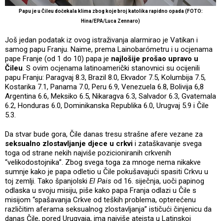
Papu je u Čileu dočekala klima zbog koje broj katolika rapidno opada (FOTO:
Hina/EPA/Luca Zennaro)
Još jedan podatak iz ovog istraživanja alarmirao je Vatikan i
samog papu Franju. Naime, prema Lainobarómetru i u ocjenama
pape Franje (od 1 do 10) papa je
najlošije prošao upravo u
Čileu
. S ovim ocjenama latinoamerički stanovnici su ocijenili
papu Franju: Paragvaj 8.3, Brazil 8.0, Ekvador 7.5, Kolumbija 7.5,
Kostarika 7.1, Panama 7.0, Peru 6.9, Venezuela 6.8, Bolivija 6,8
Argentina 6.6, Meksiko 6.5, Nikaragva 6.3, Salvador 6.3, Gvatemala
6.2, Honduras 6.0, Dominikanska Republika 6.0, Urugvaj 5.9 i Čile
5.3.
Da stvar bude gora, Čile danas tresu strašne afere vezane za
seksualno zlostavljanje djece u crkvi
i zataškavanje svega
toga od strane nekih najviše pozicioniranih crkvenih
“velikodostojnika”. Zbog svega toga za mnoge nema nikakve
sumnje kako je papa odletio u Čile pokušavajući spasiti Crkvu u
toj zemlji. Tako španjolski
El Pais
od 16. siječnja, uoči papinog
odlaska u svoju misiju, piše kako papa Franja odlazi u Čile s
misijom “spašavanja Crkve od teških problema, opterećenu
različitim aferama seksualnog zlostavljanja” ističući činjenicu da
danas Čile, pored Urugvaja, ima najviše ateista u Latinskoj