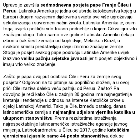
Upravo je završila
sedmodnevna posjeta pape Franje Čileu i
Peruu
. Latinska Amerika je jedna od utvrda katoličanstva kojeg u
Europi i drugim razvijenim dijelovima svijeta sve više ugrožavaju
sekularizacija i suvremeni način života. Latinska Amerika je, osim
toga, uvijek i politički vrlo trusno podneblje u kojem Crkva igra vrlo
značajnu ulogu. Tako samo ove godine Latinsku Ameriku čekaju
izbori u čak šest zemalja od kojih dvije, Meksiko i Brazil, u
svakom smislu predstavljaju dvije iznimno značajne zemlje.
Stoga je posjet svakog pape području Latinske Amerike uvijek
izazivao
veliku pažnju svjetske javnosti
jer ti posjeti objektivno i
imaju vrlo veliko značenje.
Zašto je papa ovaj put odabrao Čile i Peru za zemlje svog
posjeta? Odgovori na to pitanje su poprilično složeni, a u ovoj
priči Čile izaziva daleko veću pažnju od Perua. Zašto? Pa
dovoljno je reći kako Čile u zadnjih 30 godina ima najnegativnija
kretanja i tendencije u odnosu na interese Katoličke crkve u
cijeloj Latinskoj Americi. Tako je Čile, između ostalog, danas
latinoamerička zemlja s
najmanjim udjelom vjernika katolika u
ukupnom stanovništvu
. Prema rezultatima istraživanja
najrespektabilnije latinoameričke istraživačke agencije javnog
mnijenja, Latinobarómetra, u Čileu se 2017. godine
katoličkim
vjernicima izjasnilo samo 44 posto stanovništva
, dok se