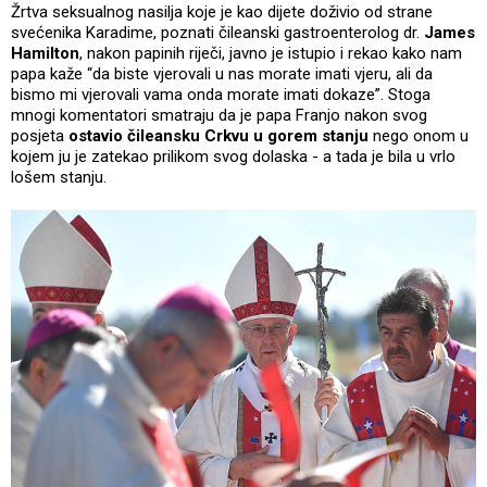
Žrtva seksualnog nasilja koje je kao dijete doživio od strane
svećenika Karadime, poznati čileanski gastroenterolog dr.
James
Hamilton
, nakon papinih riječi, javno je istupio i rekao kako nam
papa kaže “da biste vjerovali u nas morate imati vjeru, ali da
bismo mi vjerovali vama onda morate imati dokaze”. Stoga
mnogi komentatori smatraju da je papa Franjo nakon svog
posjeta
ostavio čileansku Crkvu u gorem stanju
nego onom u
kojem ju je zatekao prilikom svog dolaska - a tada je bila u vrlo
lošem stanju.