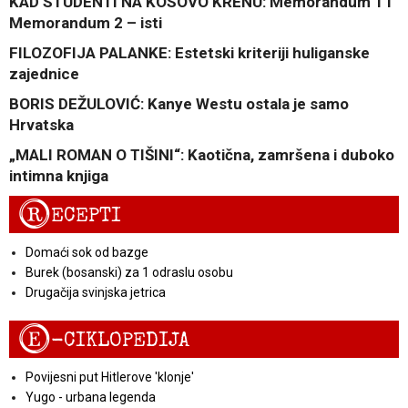
KAD STUDENTI NA KOSOVO KRENU: Memorandum 1 i
Memorandum 2 – isti
FILOZOFIJA PALANKE: Estetski kriteriji huliganske
zajednice
BORIS DEŽULOVIĆ: Kanye Westu ostala je samo
Hrvatska
„MALI ROMAN O TIŠINI“: Kaotična, zamršena i duboko
intimna knjiga
R
ECEPTI
Domaći sok od bazge
Burek (bosanski) za 1 odraslu osobu
Drugačija svinjska jetrica
E
-CIKLOPEDIJA
Povijesni put Hitlerove 'klonje'
Yugo - urbana legenda