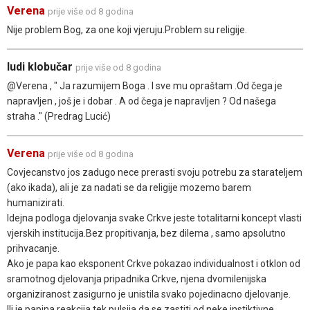
Verena
prije više od 8 godina
Nije problem Bog, za one koji vjeruju.Problem su religije.
ludi klobučar
prije više od 8 godina
@Verena , " Ja razumijem Boga . I sve mu opraštam .Od čega je
napravljen , još je i dobar . A od čega je napravljen ? Od našega
straha ." (Predrag Lucić)
Verena
prije više od 8 godina
Covjecanstvo jos zadugo nece prerasti svoju potrebu za starateljem
(ako ikada), ali je za nadati se da religije mozemo barem
humanizirati.
Idejna podloga djelovanja svake Crkve jeste totalitarni koncept vlasti
vjerskih institucija.Bez propitivanja, bez dilema , samo apsolutno
prihvacanje.
Ako je papa kao eksponent Crkve pokazao individualnost i otklon od
sramotnog djelovanja pripadnika Crkve, njena dvomilenijska
organiziranost zasigurno je unistila svako pojedinacno djelovanje.
Ili je papina reakcija tek pulsija da se zastiti od neke instiktivne