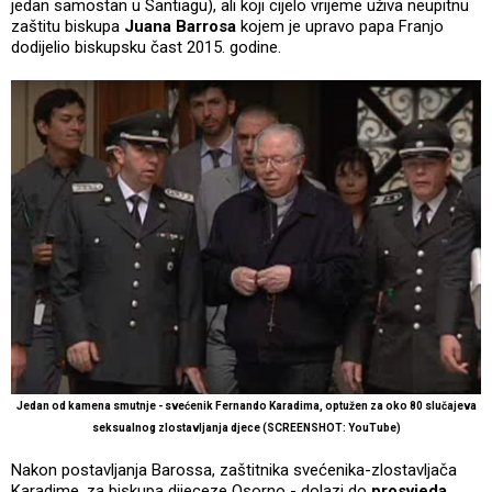
jedan samostan u Santiagu), ali koji cijelo vrijeme uživa neupitnu
zaštitu biskupa
Juana Barrosa
kojem je upravo papa Franjo
dodijelio biskupsku čast 2015. godine.
Jedan od kamena smutnje - svećenik Fernando Karadima, optužen za oko 80 slučajeva
seksualnog zlostavljanja djece (SCREENSHOT: YouTube)
Nakon postavljanja Barossa, zaštitnika svećenika-zlostavljača
Karadime, za biskupa dijeceze Osorno - dolazi do
prosvjeda