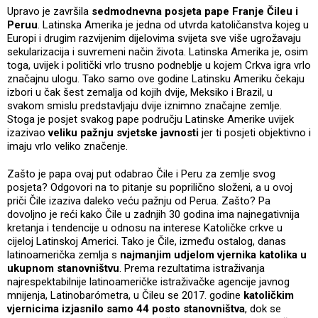
Upravo je završila
sedmodnevna posjeta pape Franje Čileu i
Peruu
. Latinska Amerika je jedna od utvrda katoličanstva kojeg u
Europi i drugim razvijenim dijelovima svijeta sve više ugrožavaju
sekularizacija i suvremeni način života. Latinska Amerika je, osim
toga, uvijek i politički vrlo trusno podneblje u kojem Crkva igra vrlo
značajnu ulogu. Tako samo ove godine Latinsku Ameriku čekaju
izbori u čak šest zemalja od kojih dvije, Meksiko i Brazil, u
svakom smislu predstavljaju dvije iznimno značajne zemlje.
Stoga je posjet svakog pape području Latinske Amerike uvijek
izazivao
veliku pažnju svjetske javnosti
jer ti posjeti objektivno i
imaju vrlo veliko značenje.
Zašto je papa ovaj put odabrao Čile i Peru za zemlje svog
posjeta? Odgovori na to pitanje su poprilično složeni, a u ovoj
priči Čile izaziva daleko veću pažnju od Perua. Zašto? Pa
dovoljno je reći kako Čile u zadnjih 30 godina ima najnegativnija
kretanja i tendencije u odnosu na interese Katoličke crkve u
cijeloj Latinskoj Americi. Tako je Čile, između ostalog, danas
latinoamerička zemlja s
najmanjim udjelom vjernika katolika u
ukupnom stanovništvu
. Prema rezultatima istraživanja
najrespektabilnije latinoameričke istraživačke agencije javnog
mnijenja, Latinobarómetra, u Čileu se 2017. godine
katoličkim
vjernicima izjasnilo samo 44 posto stanovništva
, dok se