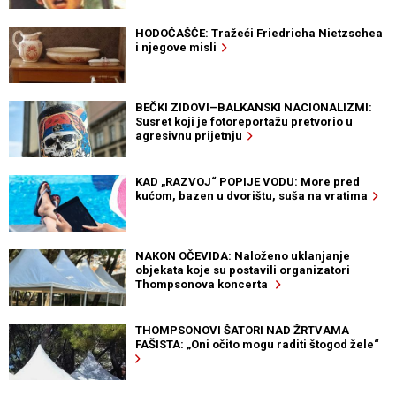
HODOČAŠĆE: Tražeći Friedricha Nietzschea
i njegove misli
BEČKI ZIDOVI–BALKANSKI NACIONALIZMI:
Susret koji je fotoreportažu pretvorio u
agresivnu prijetnju
KAD „RAZVOJ“ POPIJE VODU: More pred
kućom, bazen u dvorištu, suša na vratima
NAKON OČEVIDA: Naloženo uklanjanje
objekata koje su postavili organizatori
Thompsonova koncerta
THOMPSONOVI ŠATORI NAD ŽRTVAMA
FAŠISTA: „Oni očito mogu raditi štogod žele“