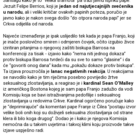
Santiagu kako je to “velika sramota” pa traži javnu ispriku pape.
Jezuit Felipe Berrios, koji je
jedan od najutjecajnijih svećenika
u narodu
, ali i veliki kritičar ovakvih papinih poteza, poručio je
javno kako je nakon svega došlo “do otpora naroda papi” jer se
Crkva odijelila od naroda.
Najveće iznenađenje je ipak uslijedilo tek kada je papa Franjo, koji
je inače poslovično smiren i odmjeren čovjek, očito izgubio živce
iziritiran pitanjima o njegovoj zaštiti biskupa Barrosa na
konferenciji za tisak - izjavio kako “nema niti jednog dokaza”
protiv biskupa Barrosa tvrdeći da su sve to samo “glasine” i da
će “govoriti onog dana“ kada mu „pokažu dokaze protiv biskupa”.
Ta izjava prouzročila je
lanac negativnih reakcija
. U reakcijama
se navodilo kako je tim riječima posebno povrijedio žrtve
seksualnog zlostavljanja, a reagirao je i
kardinal Sean O’Malley
iz američkog Bostona kojeg je sam papa Franjo zadužio da vodi
Komisiju koja se bavi istraživanjima pedofilije i seksualnog
zlostavljanja u redovima Crkve. Kardinal ogorčeno poručuje kako
je “deprimirajuće” da komentari pape Franje iz Čilea “postaju izvor
velike boli onih koji su doživjeli seksualna zlostavljanja od strane
klera ili bilo koga drugog”. Dodao je i kako je njegova Komisija
nemoćna da u takvim uvjetima i takvoj klimi koju proizvode takve
izjave uspješno radi.