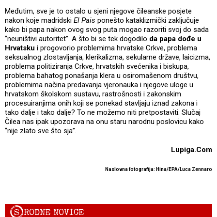
Međutim, sve je to ostalo u sjeni njegove čileanske posjete
nakon koje madridski
El Pais
ponešto kataklizmički zaključuje
kako bi papa nakon ovog svog puta mogao razoriti svoj do sada
“neuništivi autoritet”. A što bi se tek dogodilo
da papa dođe u
Hrvatsku
i progovorio problemima hrvatske Crkve, problema
seksualnog zlostavljanja, klerikalizma, sekularne države, laicizma,
problema politiziranja Crkve, hrvatskih svećenika i biskupa,
problema bahatog ponašanja klera u osiromašenom društvu,
problemima načina predavanja vjeronauka i njegove uloge u
hrvatskom školskom sustavu, rastrošnosti i zakonskim
procesuiranjima onih koji se ponekad stavljaju iznad zakona i
tako dalje i tako dalje? To ne možemo niti pretpostaviti. Slučaj
Čilea nas ipak upozorava na onu staru narodnu poslovicu kako
“nije zlato sve što sja”.
Lupiga.Com
Naslovna fotografija: Hina/EPA/Luca Zennaro
S
RODNE NOVICE