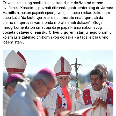
Žrtva seksualnog nasilja koje je kao dijete doživio od strane
svećenika Karadime, poznati čileanski gastroenterolog dr.
James
Hamilton
, nakon papinih riječi, javno je istupio i rekao kako nam
papa kaže “da biste vjerovali u nas morate imati vjeru, ali da
bismo mi vjerovali vama onda morate imati dokaze”. Stoga
mnogi komentatori smatraju da je papa Franjo nakon svog
posjeta
ostavio čileansku Crkvu u gorem stanju
nego onom u
kojem ju je zatekao prilikom svog dolaska - a tada je bila u vrlo
lošem stanju.