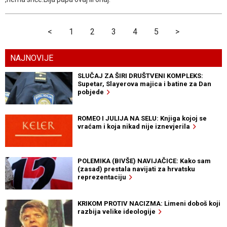
<
1
2
3
4
5
>
NAJNOVIJE
SLUČAJ ZA ŠIRI DRUŠTVENI KOMPLEKS:
Supetar, Slayerova majica i batine za Dan
pobjede
ROMEO I JULIJA NA SELU: Knjiga kojoj se
vraćam i koja nikad nije iznevjerila
POLEMIKA (BIVŠE) NAVIJAČICE: Kako sam
(zasad) prestala navijati za hrvatsku
reprezentaciju
KRIKOM PROTIV NACIZMA: Limeni doboš koji
razbija velike ideologije