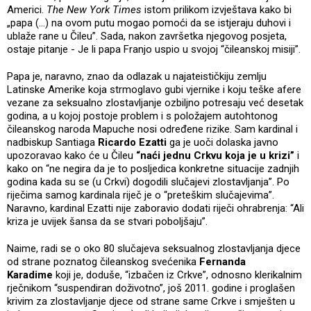
Americi.
The New York Times
istom prilikom izvještava kako bi
„papa (…) na ovom putu mogao pomoći da se istjeraju duhovi i
ublaže rane u Čileu”. Sada, nakon završetka njegovog posjeta,
ostaje pitanje - Je li papa Franjo uspio u svojoj “čileanskoj misiji”.
Papa je, naravno, znao da odlazak u najateističkiju zemlju
Latinske Amerike koja strmoglavo gubi vjernike i koju teške afere
vezane za seksualno zlostavljanje ozbiljno potresaju već desetak
godina, a u kojoj postoje problem i s položajem autohtonog
čileanskog naroda Mapuche nosi određene rizike. Sam kardinal i
nadbiskup Santiaga
Ricardo Ezatti
ga je uoči dolaska javno
upozoravao kako će u Čileu
“naći jednu Crkvu koja je u krizi”
i
kako on “ne negira da je to posljedica konkretne situacije zadnjih
godina kada su se (u Crkvi) dogodili slučajevi zlostavljanja”. Po
riječima samog kardinala riječ je o “preteškim slučajevima”.
Naravno, kardinal Ezatti nije zaboravio dodati riječi ohrabrenja: “Ali
kriza je uvijek šansa da se stvari poboljšaju”.
Naime, radi se o oko 80 slučajeva seksualnog zlostavljanja djece
od strane poznatog čileanskog svećenika
Fernanda
Karadime
koji je, doduše, “izbačen iz Crkve”, odnosno klerikalnim
rječnikom “suspendiran doživotno”, još 2011. godine i proglašen
krivim za zlostavljanje djece od strane same Crkve i smješten u