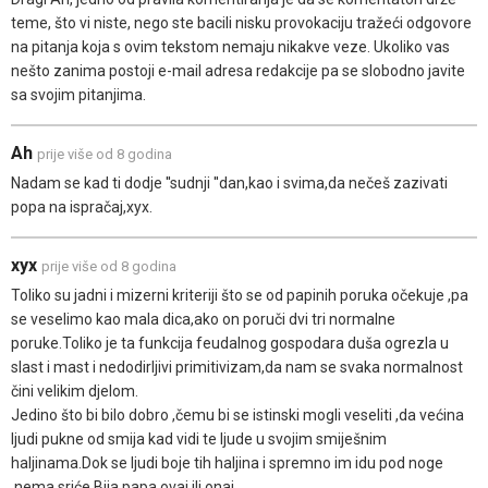
teme, što vi niste, nego ste bacili nisku provokaciju tražeći odgovore
na pitanja koja s ovim tekstom nemaju nikakve veze. Ukoliko vas
nešto zanima postoji e-mail adresa redakcije pa se slobodno javite
sa svojim pitanjima.
Ah
prije više od 8 godina
Nadam se kad ti dodje ''sudnji ''dan,kao i svima,da nečeš zazivati
popa na ispračaj,xyx.
xyx
prije više od 8 godina
Toliko su jadni i mizerni kriteriji što se od papinih poruka očekuje ,pa
se veselimo kao mala dica,ako on poruči dvi tri normalne
poruke.Toliko je ta funkcija feudalnog gospodara duša ogrezla u
slast i mast i nedodirljivi primitivizam,da nam se svaka normalnost
čini velikim djelom.
Jedino što bi bilo dobro ,čemu bi se istinski mogli veseliti ,da većina
ljudi pukne od smija kad vidi te ljude u svojim smiješnim
haljinama.Dok se ljudi boje tih haljina i spremno im idu pod noge
,nema sriće.Bija papa ovaj ili onaj.