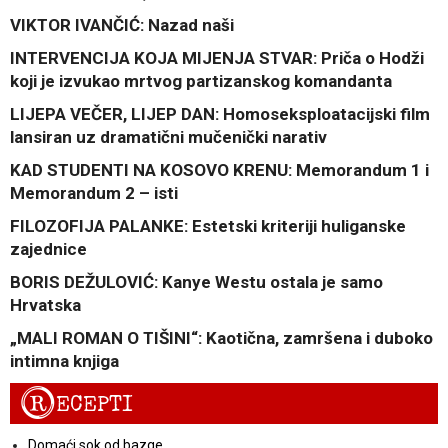
VIKTOR IVANČIĆ: Nazad naši
INTERVENCIJA KOJA MIJENJA STVAR: Priča o Hodži
koji je izvukao mrtvog partizanskog komandanta
LIJEPA VEČER, LIJEP DAN: Homoseksploatacijski film
lansiran uz dramatični mučenički narativ
KAD STUDENTI NA KOSOVO KRENU: Memorandum 1 i
Memorandum 2 – isti
FILOZOFIJA PALANKE: Estetski kriteriji huliganske
zajednice
BORIS DEŽULOVIĆ: Kanye Westu ostala je samo
Hrvatska
„MALI ROMAN O TIŠINI“: Kaotična, zamršena i duboko
intimna knjiga
R
ECEPTI
Domaći sok od bazge