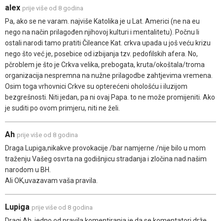
alex
prije više od 8 godina
Pa, ako se ne varam. najviše Katolika je u Lat. Americi (ne na eu
nego na način prilagođen njihovoj kulturi i mentalitetu). Počnu li
ostali narodi tamo pratiti Čileance Kat. crkva upada u još veću krizu
nego što već je, posebice od izbijanja tzv. pedofilskih afera. No,
pčroblem je što je Crkva velika, prebogata, kruta/okoštala/troma
organizacija nespremna na nužne prilagodbe zahtjevima vremena.
Osim toga vrhovnici Crkve su opterećeni ohološću i iluzijom
bezgrešnosti. Niti jedan, pa ni ovaj Papa. to ne može promijeniti. Ako
je suditi po ovom primjeru, niti ne želi.
Ah
prije više od 8 godina
Draga Lupiga,nikakve provokacije /bar namjerne /nije bilo u mom
traženju Vašeg osvrta na godišnjicu stradanja i zločina nad našim
narodom u BH.
Ali OK,uvazavam vaša pravila.
Lupiga
prije više od 8 godina
Dragi Ah, jedno od pravila komentiranja je da se komentatori drže