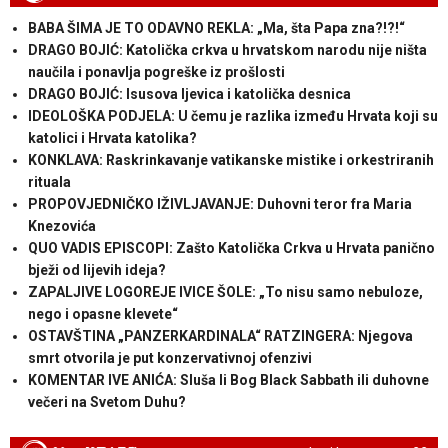
BABA ŠIMA JE TO ODAVNO REKLA: „Ma, šta Papa zna?!?!“
DRAGO BOJIĆ: Katolička crkva u hrvatskom narodu nije ništa
naučila i ponavlja pogreške iz prošlosti
DRAGO BOJIĆ: ​Isusova ljevica i katolička desnica
IDEOLOŠKA PODJELA: U čemu je razlika između Hrvata koji su
katolici i Hrvata katolika?
KONKLAVA: Raskrinkavanje vatikanske mistike i orkestriranih
rituala
PROPOVJEDNIČKO IŽIVLJAVANJE: Duhovni teror fra Maria
Knezovića
QUO VADIS EPISCOPI: Zašto Katolička Crkva u Hrvata panično
bježi od lijevih ideja?
ZAPALJIVE LOGOREJE IVICE ŠOLE: „To nisu samo nebuloze,
nego i opasne klevete“
OSTAVŠTINA „PANZERKARDINALA“ RATZINGERA: Njegova
smrt otvorila je put konzervativnoj ofenzivi
KOMENTAR IVE ANIĆA: Sluša li Bog Black Sabbath ili duhovne
večeri na Svetom Duhu?