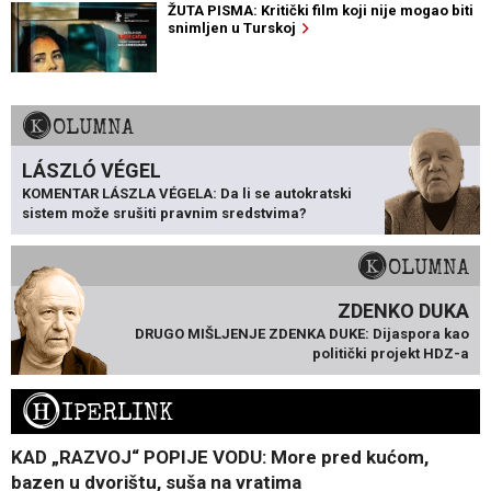
ŽUTA PISMA: Kritički film koji nije mogao biti
snimljen u Turskoj
KOLUMNA
LÁSZLÓ VÉGEL
KOMENTAR LÁSZLA VÉGELA: Da li se autokratski
sistem može srušiti pravnim sredstvima?
KOLUMNA
ZDENKO DUKA
DRUGO MIŠLJENJE ZDENKA DUKE: Dijaspora kao
politički projekt HDZ-a
H
IPERLINK
KAD „RAZVOJ“ POPIJE VODU: More pred kućom,
bazen u dvorištu, suša na vratima