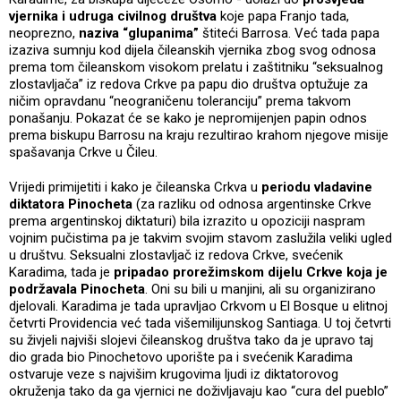
vjernika i udruga civilnog društva
koje papa Franjo tada,
neoprezno,
naziva “glupanima”
štiteći Barrosa. Već tada papa
izaziva sumnju kod dijela čileanskih vjernika zbog svog odnosa
prema tom čileanskom visokom prelatu i zaštitniku “seksualnog
zlostavljača” iz redova Crkve pa papu dio društva optužuje za
ničim opravdanu “neograničenu toleranciju” prema takvom
ponašanju. Pokazat će se kako je nepromijenjen papin odnos
prema biskupu Barrosu na kraju rezultirao krahom njegove misije
spašavanja Crkve u Čileu.
Vrijedi primijetiti i kako je čileanska Crkva u
periodu vladavine
diktatora Pinocheta
(za razliku od odnosa argentinske Crkve
prema argentinskoj diktaturi) bila izrazito u opoziciji naspram
vojnim pučistima pa je takvim svojim stavom zaslužila veliki ugled
u društvu. Seksualni zlostavljač iz redova Crkve, svećenik
Karadima, tada je
pripadao prorežimskom dijelu Crkve koja je
podržavala Pinocheta
. Oni su bili u manjini, ali su organizirano
djelovali. Karadima je tada upravljao Crkvom u El Bosque u elitnoj
četvrti Providencia već tada višemilijunskog Santiaga. U toj četvrti
su živjeli najviši slojevi čileanskog društva tako da je upravo taj
dio grada bio Pinochetovo uporište pa i svećenik Karadima
ostvaruje veze s najvišim krugovima ljudi iz diktatorovog
okruženja tako da ga vjernici ne doživljavaju kao “cura del pueblo”