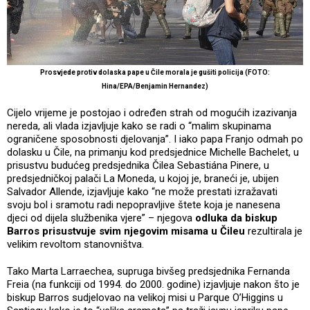
Prosvjede protiv dolaska pape u Čile morala je gušiti policija (FOTO:
Hina/EPA/Benjamin Hernandez)
Cijelo vrijeme je postojao i određen strah od mogućih izazivanja
nereda, ali vlada izjavljuje kako se radi o “malim skupinama
ograničene sposobnosti djelovanja”. I iako papa Franjo odmah po
dolasku u Čile, na primanju kod predsjednice Michelle Bachelet, u
prisustvu budućeg predsjednika Čilea Sebastiána Pinere, u
predsjedničkoj palači La Moneda, u kojoj je, braneći je, ubijen
Salvador Allende, izjavljuje kako “ne može prestati izražavati
svoju bol i sramotu radi nepopravljive štete koja je nanesena
djeci od dijela službenika vjere” – njegova
odluka da biskup
Barros prisustvuje svim njegovim misama u Čileu
rezultirala je
velikim revoltom stanovništva.
Tako Marta Larraechea, supruga bivšeg predsjednika Fernanda
Freia (na funkciji od 1994. do 2000. godine) izjavljuje nakon što je
biskup Barros sudjelovao na velikoj misi u Parque O’Higgins u