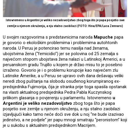
Istovremeno u Argentini je veliko nezadovoljstvo zbog toga što je papa posjetio sve
zemlje u njenom okruženju, a nju stalno zaobilazi (FOTO: Hina/EPA/Luca Zennaro)
U svojim razgovorima s predstavnicima naroda
Mapuche
papa
je govorio o ekološkim problemima i problemima autohtonih
naroda. U Peruu je potencirao temu nasilja nad ženama,
ubojstvima žena (“femicidio”) jer se polovina od 25 zemalja s
najvećom stopom ubojstava žena nalazi u Latinskoj Americi, a u
peruanskom gradu Trujillo u kojem je držao misu to je posebno
izraženo. Govorio je i o problemu korupcije kao najvećem zlu
Latinske Amerike, a u Peruu se upravo ovih dana dešavaju veliki
neredi zbog puštanja na slobodu osuđenog korumpiranog ex-
predsjednika Fujimorija, čija je stranka prije toga spasila opstanak
na vlasti aktualnog predsjednika Pedra Pabla Kuczynskog
prilikom glasanja o povjerenju u parlamentu. Istovremeno
u
Argentini je veliko nezadovoljstvo
zbog toga što je papa
posjetio sve zemlje u njenom okruženju, a nju stalno zaobilazi
izjavljujući kako tamo neće doći sve dok u noj “ne bude izazivao
jedinstvo, a ne podjele” jer papu mnogi smatraju “peronistom” koji
je u sukobu s aktualnim predsjednikom Macrijem.