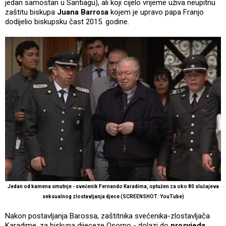
jedan samostan u Santiagu), ali koji cijelo vrijeme uživa neupitnu
zaštitu biskupa
Juana Barrosa
kojem je upravo papa Franjo
dodijelio biskupsku čast 2015. godine.
Jedan od kamena smutnje - svećenik Fernando Karadima, optužen za oko 80 slučajeva
seksualnog zlostavljanja djece (SCREENSHOT: YouTube)
Nakon postavljanja Barossa, zaštitnika svećenika-zlostavljača
Karadime, za biskupa dijeceze Osorno - dolazi do
prosvjeda