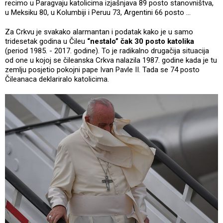
recimo u Paragvaju katolicima izjašnjava 89 posto stanovništva,
u Meksiku 80, u Kolumbiji i Peruu 73, Argentini 66 posto ...
Za Crkvu je svakako alarmantan i podatak kako je u samo
tridesetak godina u Čileu
“nestalo” čak 30 posto katolika
(period 1985. - 2017. godine). To je radikalno drugačija situacija
od one u kojoj se čileanska Crkva nalazila 1987. godine kada je tu
zemlju posjetio pokojni pape Ivan Pavle II. Tada se 74 posto
Čileanaca deklariralo katolicima.