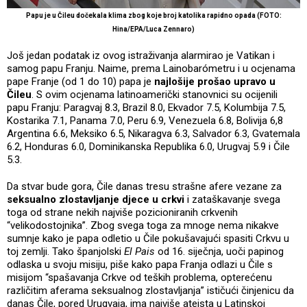
Papu je u Čileu dočekala klima zbog koje broj katolika rapidno opada (FOTO:
Hina/EPA/Luca Zennaro)
Još jedan podatak iz ovog istraživanja alarmirao je Vatikan i
samog papu Franju. Naime, prema Lainobarómetru i u ocjenama
pape Franje (od 1 do 10) papa je
najlošije prošao upravo u
Čileu
. S ovim ocjenama latinoamerički stanovnici su ocijenili
papu Franju: Paragvaj 8.3, Brazil 8.0, Ekvador 7.5, Kolumbija 7.5,
Kostarika 7.1, Panama 7.0, Peru 6.9, Venezuela 6.8, Bolivija 6,8
Argentina 6.6, Meksiko 6.5, Nikaragva 6.3, Salvador 6.3, Gvatemala
6.2, Honduras 6.0, Dominikanska Republika 6.0, Urugvaj 5.9 i Čile
5.3.
Da stvar bude gora, Čile danas tresu strašne afere vezane za
seksualno zlostavljanje djece u crkvi
i zataškavanje svega
toga od strane nekih najviše pozicioniranih crkvenih
“velikodostojnika”. Zbog svega toga za mnoge nema nikakve
sumnje kako je papa odletio u Čile pokušavajući spasiti Crkvu u
toj zemlji. Tako španjolski
El Pais
od 16. siječnja, uoči papinog
odlaska u svoju misiju, piše kako papa Franja odlazi u Čile s
misijom “spašavanja Crkve od teških problema, opterećenu
različitim aferama seksualnog zlostavljanja” ističući činjenicu da
danas Čile, pored Urugvaja, ima najviše ateista u Latinskoj