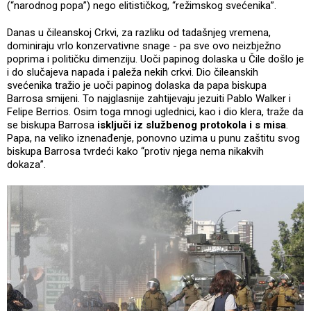
(“narodnog popa”) nego elitističkog, “režimskog svećenika”.
Danas u čileanskoj Crkvi, za razliku od tadašnjeg vremena,
dominiraju vrlo konzervativne snage - pa sve ovo neizbježno
poprima i političku dimenziju. Uoči papinog dolaska u Čile došlo je
i do slučajeva napada i paleža nekih crkvi. Dio čileanskih
svećenika tražio je uoči papinog dolaska da papa biskupa
Barrosa smijeni. To najglasnije zahtijevaju jezuiti Pablo Walker i
Felipe Berrios. Osim toga mnogi uglednici, kao i dio klera, traže da
se biskupa Barrosa
isključi iz službenog protokola i s misa
.
Papa, na veliko iznenađenje, ponovno uzima u punu zaštitu svog
biskupa Barrosa tvrdeći kako “protiv njega nema nikakvih
dokaza”.