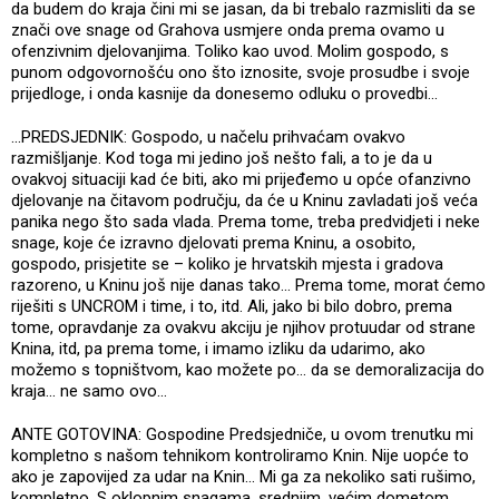
da budem do kraja čini mi se jasan, da bi trebalo razmisliti da se
znači ove snage od Grahova usmjere onda prema ovamo u
ofenzivnim djelovanjima. Toliko kao uvod. Molim gospodo, s
punom odgovornošću ono što iznosite, svoje prosudbe i svoje
prijedloge, i onda kasnije da donesemo odluku o provedbi...
...PREDSJEDNIK: Gospodo, u načelu prihvaćam ovakvo
razmišljanje. Kod toga mi jedino još nešto fali, a to je da u
ovakvoj situaciji kad će biti, ako mi prijeđemo u opće ofanzivno
djelovanje na čitavom području, da će u Kninu zavladati još veća
panika nego što sada vlada. Prema tome, treba predvidjeti i neke
snage, koje će izravno djelovati prema Kninu, a osobito,
gospodo, prisjetite se – koliko je hrvatskih mjesta i gradova
razoreno, u Kninu još nije danas tako... Prema tome, morat ćemo
riješiti s UNCROM i time, i to, itd. Ali, jako bi bilo dobro, prema
tome, opravdanje za ovakvu akciju je njihov protuudar od strane
Knina, itd, pa prema tome, i imamo izliku da udarimo, ako
možemo s topništvom, kao možete po... da se demoralizacija do
kraja... ne samo ovo...
ANTE GOTOVINA: Gospodine Predsjedniče, u ovom trenutku mi
kompletno s našom tehnikom kontroliramo Knin. Nije uopće to
ako je zapovijed za udar na Knin... Mi ga za nekoliko sati rušimo,
kompletno. S oklopnim snagama, srednjim, većim dometom...