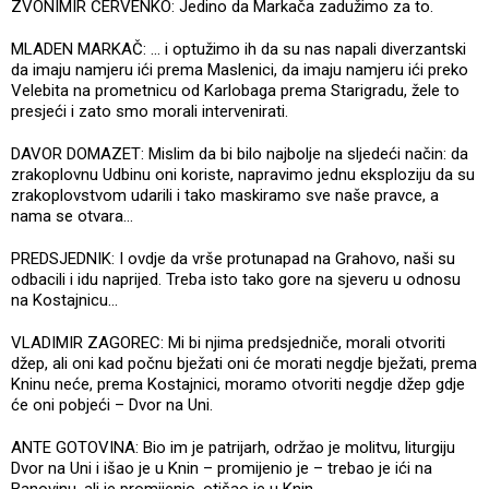
ZVONIMIR ČERVENKO: Jedino da Markača zadužimo za to.
MLADEN MARKAČ: ... i optužimo ih da su nas napali diverzantski
da imaju namjeru ići prema Maslenici, da imaju namjeru ići preko
Velebita na prometnicu od Karlobaga prema Starigradu, žele to
presjeći i zato smo morali intervenirati.
DAVOR DOMAZET: Mislim da bi bilo najbolje na sljedeći način: da
zrakoplovnu Udbinu oni koriste, napravimo jednu eksploziju da su
zrakoplovstvom udarili i tako maskiramo sve naše pravce, a
nama se otvara...
PREDSJEDNIK: I ovdje da vrše protunapad na Grahovo, naši su
odbacili i idu naprijed. Treba isto tako gore na sjeveru u odnosu
na Kostajnicu...
VLADIMIR ZAGOREC: Mi bi njima predsjedniče, morali otvoriti
džep, ali oni kad počnu bježati oni će morati negdje bježati, prema
Kninu neće, prema Kostajnici, moramo otvoriti negdje džep gdje
će oni pobjeći – Dvor na Uni.
ANTE GOTOVINA: Bio im je patrijarh, održao je molitvu, liturgiju
Dvor na Uni i išao je u Knin – promijenio je – trebao je ići na
Banovinu, ali je promijenio, otišao je u Knin...