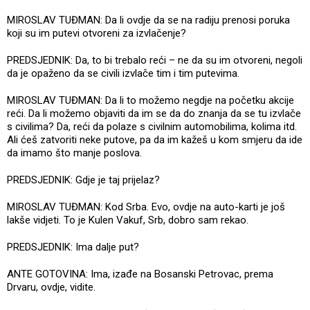
MIROSLAV TUĐMAN: Da li ovdje da se na radiju prenosi poruka
koji su im putevi otvoreni za izvlačenje?
PREDSJEDNIK: Da, to bi trebalo reći – ne da su im otvoreni, negoli
da je opaženo da se civili izvlače tim i tim putevima.
MIROSLAV TUĐMAN: Da li to možemo negdje na početku akcije
reći. Da li možemo objaviti da im se da do znanja da se tu izvlače
s civilima? Da, reći da polaze s civilnim automobilima, kolima itd.
Ali ćeš zatvoriti neke putove, pa da im kažeš u kom smjeru da ide
da imamo što manje poslova.
PREDSJEDNIK: Gdje je taj prijelaz?
MIROSLAV TUĐMAN: Kod Srba. Evo, ovdje na auto-karti je još
lakše vidjeti. To je Kulen Vakuf, Srb, dobro sam rekao.
PREDSJEDNIK: Ima dalje put?
ANTE GOTOVINA: Ima, izađe na Bosanski Petrovac, prema
Drvaru, ovdje, vidite.