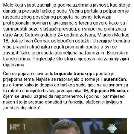
Malo koja vijest zadnjih je godina uzdrmala javnost, kao što je
današnja presuda haškog suda. Većina portala u potpunom je
raspadu zbog povećanog posjeta, na javnoj televiziji
profesionalni novinari u javljanjima s terena govore kako su i
sami pustili suzu slušajući presudu, a i vrapci na grani znaju
da je Ante Gotovina dobio 24 godine zatvora, Mladen Markač
18, dok je Ivan Čermak oslobođen optužbi. U regiji je trenutno
više pravnih stručnjaka negoli pismenih osoba, a svi će
zavapiti kako je presuda utemeljena na famoznim Brijunskim
transkriptima. Pogledajte što stoji u njegovim najzanimljivijim
dijelovima
Čim se pojavio u javnosti,
brijunski transkript
, postao je
prijeporna tema. Najviše se raspravljalo o tome je li
autentičan
,
pa o tome kako je dospio do haškog suda, gdje se uglavnom za
tu rabotu sumnjičilo bivšeg predsjednika RH,
Stjepana Mesića
, u
čijem se uredu, uzgred da napomenemo, i godinu i par mjeseci
nakon što je prestao obnašati tu funkciju, službenici javljaju s
„ured predsjednika“.