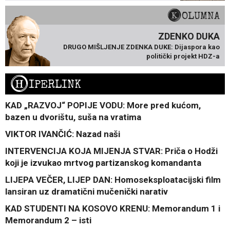
KOLUMNA
ZDENKO DUKA
DRUGO MIŠLJENJE ZDENKA DUKE: Dijaspora kao
politički projekt HDZ-a
H
IPERLINK
KAD „RAZVOJ“ POPIJE VODU: More pred kućom,
bazen u dvorištu, suša na vratima
VIKTOR IVANČIĆ: Nazad naši
INTERVENCIJA KOJA MIJENJA STVAR: Priča o Hodži
koji je izvukao mrtvog partizanskog komandanta
LIJEPA VEČER, LIJEP DAN: Homoseksploatacijski film
lansiran uz dramatični mučenički narativ
KAD STUDENTI NA KOSOVO KRENU: Memorandum 1 i
Memorandum 2 – isti