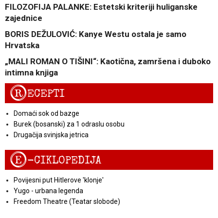
FILOZOFIJA PALANKE: Estetski kriteriji huliganske
zajednice
BORIS DEŽULOVIĆ: Kanye Westu ostala je samo
Hrvatska
„MALI ROMAN O TIŠINI“: Kaotična, zamršena i duboko
intimna knjiga
R
ECEPTI
Domaći sok od bazge
Burek (bosanski) za 1 odraslu osobu
Drugačija svinjska jetrica
E
-CIKLOPEDIJA
Povijesni put Hitlerove 'klonje'
Yugo - urbana legenda
Freedom Theatre (Teatar slobode)