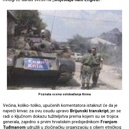
Poznata scena oslobađanja Knina
Većina, koliko-toliko, upućenih komentatora istaknut će da je
najveći krivac za ovu osudu upravo
Brijunski transkript
, jer se
radi o ključnom dokazu tužiteljstva prema kojem su se trojica
generala, zajedno s prvim hrvatskim predsjednikom
Franjom
Tuđmanom
udružili u zločinačku organizaciju s ciljem etničkog