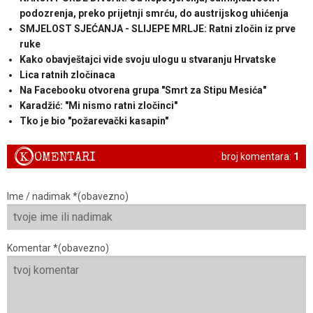
podozrenja, preko prijetnji smrću, do austrijskog uhićenja
SMJELOST SJEĆANJA - SLIJEPE MRLJE: Ratni zločin iz prve
ruke
Kako obavještajci vide svoju ulogu u stvaranju Hrvatske
Lica ratnih zločinaca
Na Facebooku otvorena grupa "Smrt za Stipu Mesića"
Karadžić: "Mi nismo ratni zločinci"
Tko je bio "požarevački kasapin"
K
OMENTARI
broj komentara:
1
Ime / nadimak *(obavezno)
Komentar *(obavezno)