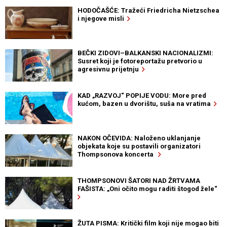
HODOČAŠĆE: Tražeći Friedricha Nietzschea
i njegove misli
BEČKI ZIDOVI–BALKANSKI NACIONALIZMI:
Susret koji je fotoreportažu pretvorio u
agresivnu prijetnju
KAD „RAZVOJ“ POPIJE VODU: More pred
kućom, bazen u dvorištu, suša na vratima
NAKON OČEVIDA: Naloženo uklanjanje
objekata koje su postavili organizatori
Thompsonova koncerta
THOMPSONOVI ŠATORI NAD ŽRTVAMA
FAŠISTA: „Oni očito mogu raditi štogod žele“
ŽUTA PISMA: Kritički film koji nije mogao biti