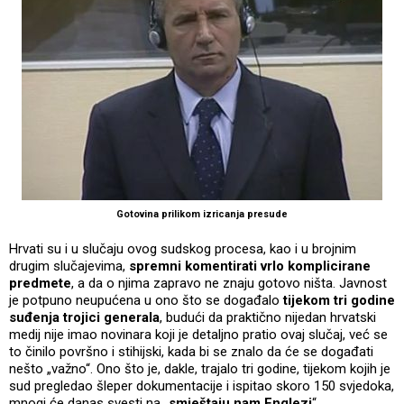
Gotovina prilikom izricanja presude
Hrvati su i u slučaju ovog sudskog procesa, kao i u brojnim
drugim slučajevima,
spremni komentirati vrlo komplicirane
predmete
, a da o njima zapravo ne znaju gotovo ništa. Javnost
je potpuno neupućena u ono što se događalo
tijekom tri godine
suđenja trojici generala
, budući da praktično nijedan hrvatski
medij nije imao novinara koji je detaljno pratio ovaj slučaj, već se
to činilo površno i stihijski, kada bi se znalo da će se događati
nešto „važno“. Ono što je, dakle, trajalo tri godine, tijekom kojih je
sud pregledao šleper dokumentacije i ispitao skoro 150 svjedoka,
mnogi će danas svesti na „
smještaju nam Englezi
“.