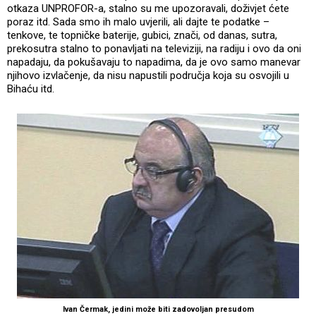
otkaza UNPROFOR-a, stalno su me upozoravali, doživjet ćete
poraz itd. Sada smo ih malo uvjerili, ali dajte te podatke –
tenkove, te topničke baterije, gubici, znači, od danas, sutra,
prekosutra stalno to ponavljati na televiziji, na radiju i ovo da oni
napadaju, da pokušavaju to napadima, da je ovo samo manevar
njihovo izvlačenje, da nisu napustili područja koja su osvojili u
Bihaću itd.
Ivan Čermak, jedini može biti zadovoljan presudom