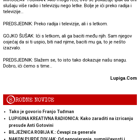
slušaju više radio i televiziju nego letke. Bolje je ići preko radija i
televizije...
PREDSJEDNIK: Preko radija i televizije, ali i s letkom.
GOJKO ŠUŠAK: Ići s letkom, ali ga baciti među njih. Sam njegov
osjećaj da si ti uspio, biti nad njime, baciti mu ga, to je nešto
izazvalo.
PREDSJEDNIK: Slažem se, to isto tako dokazuje našu snagu.
Dobro, ići ćemo s time...
Lupiga.Com
S
RODNE NOVICE
Tako je govorio Franjo Tuđman
LUPIGINA KREATIVNA RADIONICA: Kako zaraditi na izricanju
presude Anti Gotovini
BILJEŽNICA ROBIJA K.: Ćevapi za generale
NAKON PURDE DIVJAK: Od nepovjerenja, sumnjičavosti i