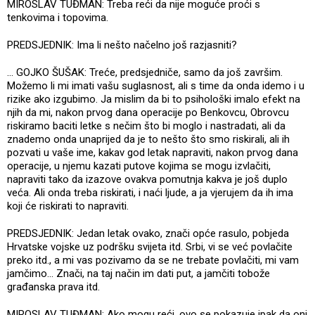
MIROSLAV TUĐMAN: Treba reći da nije moguće proći s
tenkovima i topovima.
PREDSJEDNIK: Ima li nešto načelno još razjasniti?
... GOJKO ŠUŠAK: Treće, predsjedniče, samo da još završim.
Možemo li mi imati vašu suglasnost, ali s time da onda idemo i u
rizike ako izgubimo. Ja mislim da bi to psihološki imalo efekt na
njih da mi, nakon prvog dana operacije po Benkovcu, Obrovcu
riskiramo baciti letke s nečim što bi moglo i nastradati, ali da
znademo onda unaprijed da je to nešto što smo riskirali, ali ih
pozvati u vaše ime, kakav god letak napraviti, nakon prvog dana
operacije, u njemu kazati putove kojima se mogu izvlačiti,
napraviti tako da izazove ovakva pomutnja kakva je još duplo
veća. Ali onda treba riskirati, i naći ljude, a ja vjerujem da ih ima
koji će riskirati to napraviti.
PREDSJEDNIK: Jedan letak ovako, znači opće rasulo, pobjeda
Hrvatske vojske uz podršku svijeta itd. Srbi, vi se već povlačite
preko itd., a mi vas pozivamo da se ne trebate povlačiti, mi vam
jamčimo... Znači, na taj način im dati put, a jamčiti tobože
građanska prava itd.
MIROSLAV TUĐMAN: Ako mogu reći, ovo se pokazuje ipak da oni