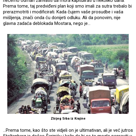
nećemo odmah zahvatiti da mora kapitulirati u nekoliko dana.
Prema tome, taj predviđeni plan koji smo imali za sutra trebalo bi
prerazmotriti i modificirati. Kada čujem vaše prosudbe i vaša
mišljenja, znači onda ću donijeti odluku. Ali da ponovim, nije
glavna zadaća deblokada Mostara, nego je...
Zbijeg Srba iz Krajine
...Prema tome, kao što ste vidjeli on je ultimativan, ali je već jutros
Stoltenberg je došao Šariniću i kaže da bi se to moglo popraviti u