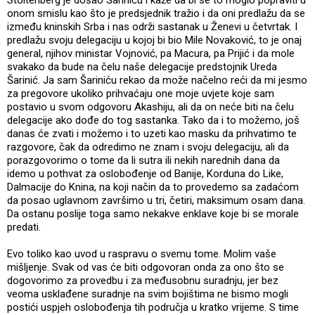
onom smislu kao što je predsjednik tražio i da oni predlažu da se
između kninskih Srba i nas održi sastanak u Ženevi u četvrtak. I
predlažu svoju delegaciju u kojoj bi bio Mile Novaković, to je onaj
general, njihov ministar Vojnović, pa Macura, pa Prijić i da mole
svakako da bude na čelu naše delegacije predstojnik Ureda
Šarinić. Ja sam Šariniću rekao da može načelno reći da mi jesmo
za pregovore ukoliko prihvaćaju one moje uvjete koje sam
postavio u svom odgovoru Akashiju, ali da on neće biti na čelu
delegacije ako dođe do tog sastanka. Tako da i to možemo, još
danas će zvati i možemo i to uzeti kao masku da prihvatimo te
razgovore, čak da odredimo ne znam i svoju delegaciju, ali da
porazgovorimo o tome da li sutra ili nekih narednih dana da
idemo u pothvat za oslobođenje od Banije, Korduna do Like,
Dalmacije do Knina, na koji način da to provedemo sa zadaćom
da posao uglavnom završimo u tri, četiri, maksimum osam dana.
Da ostanu poslije toga samo nekakve enklave koje bi se morale
predati.
Evo toliko kao uvod u raspravu o svemu tome. Molim vaše
mišljenje. Svak od vas će biti odgovoran onda za ono što se
dogovorimo za provedbu i za međusobnu suradnju, jer bez
veoma usklađene suradnje na svim bojištima ne bismo mogli
postići uspjeh oslobođenja tih područja u kratko vrijeme. S time