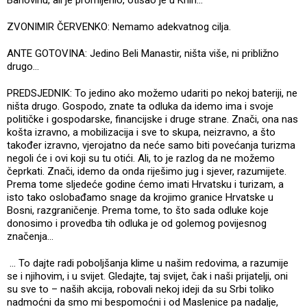
ZVONIMIR ČERVENKO: Nemamo adekvatnog cilja.
ANTE GOTOVINA: Jedino Beli Manastir, ništa više, ni približno
drugo…
PREDSJEDNIK: To jedino ako možemo udariti po nekoj bateriji, ne
ništa drugo. Gospodo, znate ta odluka da idemo ima i svoje
političke i gospodarske, financijske i druge strane. Znači, ona nas
košta izravno, a mobilizacija i sve to skupa, neizravno, a što
također izravno, vjerojatno da neće samo biti povećanja turizma
negoli će i ovi koji su tu otići. Ali, to je razlog da ne možemo
čeprkati. Znači, idemo da onda riješimo jug i sjever, razumijete.
Prema tome sljedeće godine ćemo imati Hrvatsku i turizam, a
isto tako oslobađamo snage da krojimo granice Hrvatske u
Bosni, razgraničenje. Prema tome, to što sada odluke koje
donosimo i provedba tih odluka je od golemog povijesnog
značenja...
... To dajte radi poboljšanja klime u našim redovima, a razumije
se i njihovim, i u svijet. Gledajte, taj svijet, čak i naši prijatelji, oni
su sve to – naših akcija, robovali nekoj ideji da su Srbi toliko
nadmoćni da smo mi bespomoćni i od Maslenice pa nadalje,