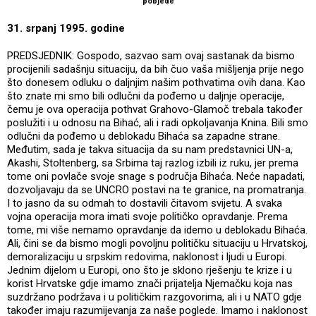
pobjede
31. srpanj 1995. godine
PREDSJEDNIK: Gospodo, sazvao sam ovaj sastanak da bismo
procijenili sadašnju situaciju, da bih čuo vaša mišljenja prije nego
što donesem odluku o daljnjim našim pothvatima ovih dana. Kao
što znate mi smo bili odlučni da pođemo u daljnje operacije,
čemu je ova operacija pothvat Grahovo-Glamoč trebala također
poslužiti i u odnosu na Bihać, ali i radi opkoljavanja Knina. Bili smo
odlučni da pođemo u deblokadu Bihaća sa zapadne strane.
Međutim, sada je takva situacija da su nam predstavnici UN-a,
Akashi, Stoltenberg, sa Srbima taj razlog izbili iz ruku, jer prema
tome oni povlače svoje snage s područja Bihaća. Neće napadati,
dozvoljavaju da se UNCRO postavi na te granice, na promatranja.
I to jasno da su odmah to dostavili čitavom svijetu. A svaka
vojna operacija mora imati svoje političko opravdanje. Prema
tome, mi više nemamo opravdanje da idemo u deblokadu Bihaća.
Ali, čini se da bismo mogli povoljnu političku situaciju u Hrvatskoj,
demoralizaciju u srpskim redovima, naklonost i ljudi u Europi.
Jednim dijelom u Europi, ono što je sklono rješenju te krize i u
korist Hrvatske gdje imamo znači prijatelja Njemačku koja nas
suzdržano podržava i u političkim razgovorima, ali i u NATO gdje
također imaju razumijevanja za naše poglede. Imamo i naklonost