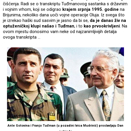
čišćenja. Radi se o transkriptu Tuđmanovog sastanka s državnim
i vojnim vrhom, koji se odigrao
krajem srpnja
1995. godine
na
Brijunima, nekoliko dana uoči vojne operacije Oluja. Iz svega što
je izrekao haški sud sasvim je jasno da bi se,
da je danas živ na
optuženičkoj klupi našao i Tuđman
, i to
kao prvookrivljeni
. Na
ovom mjestu donosimo vam neke od najzanimljivijih detalja
ovoga transkripta …
Ante Gotovina i Franjo Tuđman (u pozadini Ivica Mudrinić) proslavljaju Dan