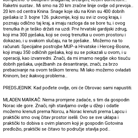
Raketni sustav... Mi smo na 20 km zračne linije ovdje od prevoja...
20 km od centra Knina. Snage koje idu na Knin su 400 dobrih
pješaka iz 3. bojne 126. pukovnije, koji su svi iz ovog kraja, i
poznaju odlično taj kraj, a imaju razloga da se bore tu, i ovog
trenutka ih je teško držati na uzdi. Prvi hrvatski gardijski zdrug,
koji ima 300 pješaka, koji se ovog trenutka u ovom prostoru i
dokazao, i u svakom slučaju, na te pješake... Možemo na to
računati. Specijalne postrojbe MUP-a Hrvatske i Herceg-Bosne,
koji imaju 350 odličnih pješaka, koji su se pokazali u ovom, i u
operaciji, kao izvanredni. Znači, da mi imamo negdje oko tisuću
dobrih pješaka, uvježbanih za desantiranje, znači, za brzo
prebacivanje na ovom teškom terenu. Mi lako možemo ovladati
Kninom, bez ikakvog problema…
PREDSJEDNIK: Kad pođete ovdje, oni će Obrovac sami napustiti.
MLADEN MARKAČ: Nema promjene zadaće, s tim da gospodin
Norac ide gore. Znači, njih stavljamo ovdje u džep i odatle
možemo krenuti prema Norcu, a Norac krenuti prema Lapcu i
praktički smo ovaj čitav prostor iselili. Ovo se sve uklapa i
praktički to dobiva s ovim planom koji je gospodin Gotovina
predložio, praktički se čitavo to područje stavlja pod...