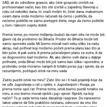
SAD, ali do određene granice, ako ćete gospodo izvršiti na
profesionalan način, kao što ste izvršili u zapadnoj Slavoniji u
roku od nekoliko dana, to znači molim tri, četiri dana, maksimum
osam dana onda možemo računati da ćemo i politički, da
nećemo politički ne samo pretrpjeti štete, nego da ćemo politički
u tom i takvom svijetu dobiti.
Prema tome, po mome mišljenju budući da nam više ne može biti
glavni cilj da prodremo do Bihaća. Prodor do Bihaća može biti
samo sporedni sada. Mi bismo morali naći neku izliku za našu
akciju, naš pothvat koji možemo početi prema planu kao što je
bilo jučer, ili pak sutra, ili prema jučerašnjem planu za sutra, ili da
se dogovorimo kad možemo. Ali, ako idemo ovih dana u daljnje
pothvate, onda Bihać može biti još samo kao izlika i sporedno, a
protivniku onda moramo nanijeti ili totalni poraz jug i sjever, da se
razumijemo, poštujući istok na miru sada.
Zašto pustiti istok na miru? Zato što se i ti naši prijatelji boje da
ne uđe Jugoslavija u rat u cjelini, s Jugoslavijom i Rusija, pa
prema tome opći rat. Prema tome, istok bismo pustili totalno na
miru, a ovo bismo morali riješiti i jug i sjever. Riješiti, na koji
način? To je sada tema naše današnje rasprave. Da nanesemo
takve udarce da Srbi praktično nestanu, odnosno da ono što