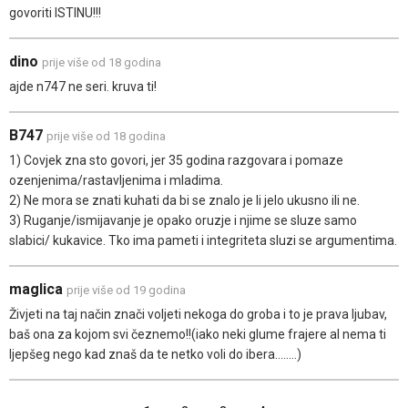
govoriti ISTINU!!!
dino
prije više od 18 godina
ajde n747 ne seri. kruva ti!
B747
prije više od 18 godina
1) Covjek zna sto govori, jer 35 godina razgovara i pomaze
ozenjenima/rastavljenima i mladima.
2) Ne mora se znati kuhati da bi se znalo je li jelo ukusno ili ne.
3) Ruganje/ismijavanje je opako oruzje i njime se sluze samo
slabici/ kukavice. Tko ima pameti i integriteta sluzi se argumentima.
maglica
prije više od 19 godina
Živjeti na taj način znači voljeti nekoga do groba i to je prava ljubav,
baš ona za kojom svi čeznemo!!(iako neki glume frajere al nema ti
ljepšeg nego kad znaš da te netko voli do ibera........)