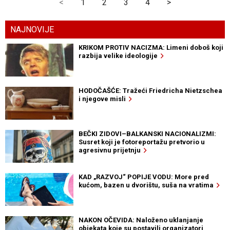
<
1
2
3
4
>
NAJNOVIJE
KRIKOM PROTIV NACIZMA: Limeni doboš koji
razbija velike ideologije
HODOČAŠĆE: Tražeći Friedricha Nietzschea
i njegove misli
BEČKI ZIDOVI–BALKANSKI NACIONALIZMI:
Susret koji je fotoreportažu pretvorio u
agresivnu prijetnju
KAD „RAZVOJ“ POPIJE VODU: More pred
kućom, bazen u dvorištu, suša na vratima
NAKON OČEVIDA: Naloženo uklanjanje
objekata koje su postavili organizatori