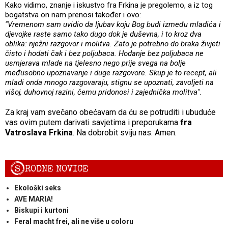
Kako vidimo, znanje i iskustvo fra Frkina je pregolemo, a iz tog
bogatstva on nam prenosi također i ovo:
"Vremenom sam uvidio da ljubav koju Bog budi između mladića i
djevojke raste samo tako dugo dok je duševna, i to kroz dva
oblika: nježni razgovor i molitva. Zato je potrebno do braka živjeti
čisto i hodati čak i bez poljubaca. Hodanje bez poljubaca ne
usmjerava mlade na tjelesno nego prije svega na bolje
međusobno upoznavanje i duge razgovore. Skup je to recept, ali
mladi onda mnogo razgovaraju, stignu se upoznati, zavoljeti na
višoj, duhovnoj razini, čemu pridonosi i zajednička molitva".
Za kraj vam svečano obećavam da ću se potruditi i ubuduće
vas ovim putem darivati savjetima i preporukama
fra
Vatroslava Frkina
. Na dobrobit sviju nas. Amen.
S
RODNE NOVICE
Ekološki seks
AVE MARIA!
Biskupi i kurtoni
Feral macht frei, ali ne više u coloru