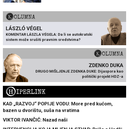
KOLUMNA
LÁSZLÓ VÉGEL
KOMENTAR LÁSZLA VÉGELA: Da li se autokratski
sistem može srušiti pravnim sredstvima?
KOLUMNA
ZDENKO DUKA
DRUGO MIŠLJENJE ZDENKA DUKE: Dijaspora kao
politički projekt HDZ-a
H
IPERLINK
KAD „RAZVOJ“ POPIJE VODU: More pred kućom,
bazen u dvorištu, suša na vratima
VIKTOR IVANČIĆ: Nazad naši