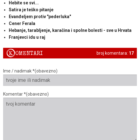
Hebite se svi...
Satira je teško pitanje
Evanđeljem protiv "pederluka"
Cener Ferala
Hebanje, tarabljenje, karačina i spolne bolesti - sve u Hrvata
Franjevci idu u raj
K
OMENTARI
broj komentara:
17
Ime / nadimak *(obavezno)
Komentar *(obavezno)