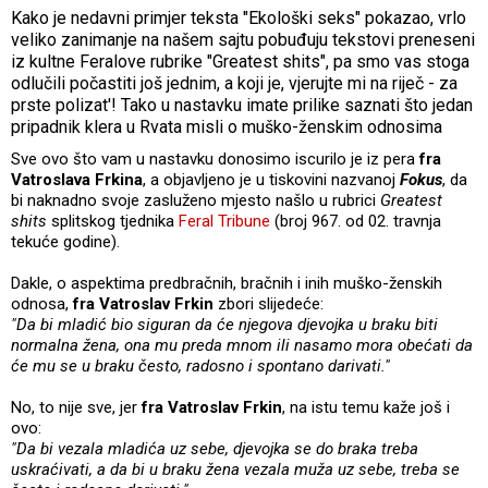
Kako je nedavni primjer teksta "Ekološki seks" pokazao, vrlo
veliko zanimanje na našem sajtu pobuđuju tekstovi preneseni
iz kultne Feralove rubrike "Greatest shits", pa smo vas stoga
odlučili počastiti još jednim, a koji je, vjerujte mi na riječ - za
prste polizat'! Tako u nastavku imate prilike saznati što jedan
pripadnik klera u Rvata misli o muško-ženskim odnosima
Sve ovo što vam u nastavku donosimo iscurilo je iz pera
fra
Vatroslava Frkina
, a objavljeno je u tiskovini nazvanoj
Fokus
, da
bi naknadno svoje zasluženo mjesto našlo u rubrici
Greatest
shits
splitskog tjednika
Feral Tribune
(broj 967. od 02. travnja
tekuće godine).
Dakle, o aspektima predbračnih, bračnih i inih muško-ženskih
odnosa,
fra Vatroslav Frkin
zbori slijedeće:
"Da bi mladić bio siguran da će njegova djevojka u braku biti
normalna žena, ona mu preda mnom ili nasamo mora obećati da
će mu se u braku često, radosno i spontano darivati."
No, to nije sve, jer
fra Vatroslav Frkin
, na istu temu kaže još i
ovo:
"Da bi vezala mladića uz sebe, djevojka se do braka treba
uskraćivati, a da bi u braku žena vezala muža uz sebe, treba se