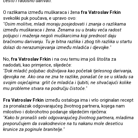
često i radosno darivati."
O razlikama između muškaraca i žena
fra Vatroslav Frkin
svekoliki puk poučava, e upravo ovo:
"Osim molitve, mladi moraju posjedovati i znanja o razlikama
između muškaraca i žena. Ženama su u braku veća radost
poljupci i maženja negoli muškarcima koji prednost daju
bračnomu darivanju. Tu je bitna razlika i zbog tih razlika u startu
dolazi do nerazumijevanja između mladića i djevojke."
No,
fra Vatroslav Frkin
i na ovu temu ima još štošta za
nadodati, kao primjerice, slijedeće:
"Dok mladić poljubac doživljava kao početak tjelesnog darivanja,
djevojka ne. Ako ona ne zna te razlike, ponašat će se u skladu sa
svojim osjećajima: grlit će mladića i ljubiti, ne shvaćajući kolike
mu probleme stvara na području čistoće."
Fra Vatroslav Frkin
između ostaloga ima i vrlo originalan recept
za pronalazak odgovarajućeg životnog partnera, kojega nam
milostivo i dobrohotno podaruje slijedećim riječima:
"Kako bi pronašli sebi odgovarajućeg životnog partnera, mladima
preporučujem da svakodnevice na tu nakanu mole deseticu
krunice za poginule branitelje."