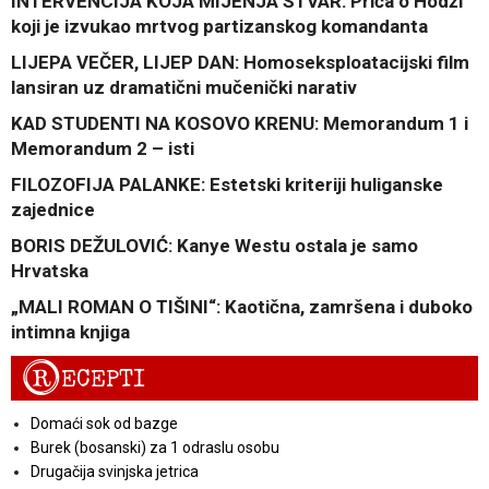
INTERVENCIJA KOJA MIJENJA STVAR: Priča o Hodži
koji je izvukao mrtvog partizanskog komandanta
LIJEPA VEČER, LIJEP DAN: Homoseksploatacijski film
lansiran uz dramatični mučenički narativ
KAD STUDENTI NA KOSOVO KRENU: Memorandum 1 i
Memorandum 2 – isti
FILOZOFIJA PALANKE: Estetski kriteriji huliganske
zajednice
BORIS DEŽULOVIĆ: Kanye Westu ostala je samo
Hrvatska
„MALI ROMAN O TIŠINI“: Kaotična, zamršena i duboko
intimna knjiga
R
ECEPTI
Domaći sok od bazge
Burek (bosanski) za 1 odraslu osobu
Drugačija svinjska jetrica