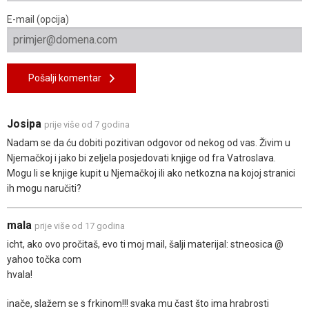
E-mail (opcija)
Pošalji komentar
Josipa
prije više od 7 godina
Nadam se da ću dobiti pozitivan odgovor od nekog od vas. Živim u
Njemačkoj i jako bi zeljela posjedovati knjige od fra Vatroslava.
Mogu li se knjige kupit u Njemačkoj ili ako netkozna na kojoj stranici
ih mogu naručiti?
mala
prije više od 17 godina
icht, ako ovo pročitaš, evo ti moj mail, šalji materijal: stneosica @
yahoo točka com
hvala!
inače, slažem se s frkinom!!! svaka mu čast što ima hrabrosti