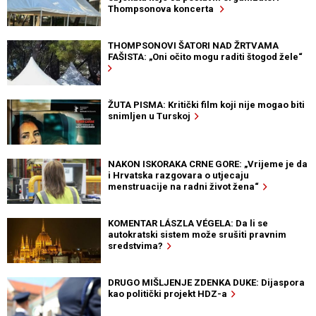
Thompsonova koncerta
THOMPSONOVI ŠATORI NAD ŽRTVAMA
FAŠISTA: „Oni očito mogu raditi štogod žele“
ŽUTA PISMA: Kritički film koji nije mogao biti
snimljen u Turskoj
NAKON ISKORAKA CRNE GORE: „Vrijeme je da
i Hrvatska razgovara o utjecaju
menstruacije na radni život žena“
KOMENTAR LÁSZLA VÉGELA: Da li se
autokratski sistem može srušiti pravnim
sredstvima?
DRUGO MIŠLJENJE ZDENKA DUKE: Dijaspora
kao politički projekt HDZ-a