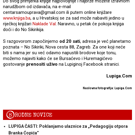
Do svog primjerka knjige najpovoljnije i najbrže možete izravnom
narudžbom od izdavača, na e-mail
centarsamouprava@gmail.com ili putem online knjižare
www.knjiga.ba
, a u Hrvatskoj se za sad može nabaviti jedino u
riječkoj knjižari
Naklade Val
. Naravno, u petak će pokoja knjiga
doći i do No Sikirikija.
S razgovorom započinjemo
od 20 sati
, adresa je već planetarno
poznata – No Sikiriki, Nova cesta 88, Zagreb. Za one koji neće
biti s nama jer su već odavno napustili brodove koje tonu,
možemo najaviti kako će se Bursaćevo i Huremagićevo
gostovanje
prenositi uživo
na Lupiginoj Facebook stranici.
Lupiga.Com
Naslovna fotografija: Lupiga.Com
S
RODNE NOVICE
LUPIGA ČASTI: Poklanjamo ulaznice za „Pedagogiju otpora
Branka Ćopića”