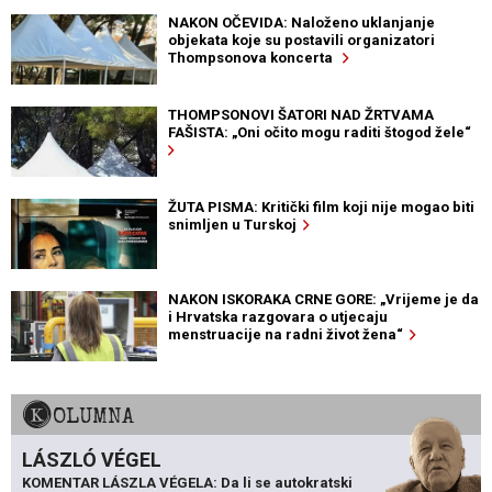
NAKON OČEVIDA: Naloženo uklanjanje
objekata koje su postavili organizatori
Thompsonova koncerta
THOMPSONOVI ŠATORI NAD ŽRTVAMA
FAŠISTA: „Oni očito mogu raditi štogod žele“
ŽUTA PISMA: Kritički film koji nije mogao biti
snimljen u Turskoj
NAKON ISKORAKA CRNE GORE: „Vrijeme je da
i Hrvatska razgovara o utjecaju
menstruacije na radni život žena“
KOLUMNA
LÁSZLÓ VÉGEL
KOMENTAR LÁSZLA VÉGELA: Da li se autokratski