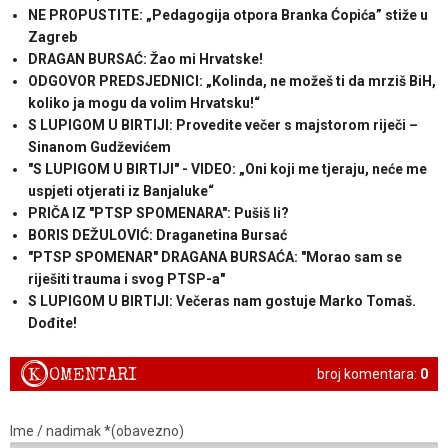
NE PROPUSTITE: „Pedagogija otpora Branka Ćopića” stiže u
Zagreb
DRAGAN BURSAĆ: Žao mi Hrvatske!
ODGOVOR PREDSJEDNICI: „Kolinda, ne možeš ti da mrziš BiH,
koliko ja mogu da volim Hrvatsku!“
S LUPIGOM U BIRTIJI: Provedite večer s majstorom riječi –
Sinanom Gudževićem
"S LUPIGOM U BIRTIJI" - VIDEO: „Oni koji me tjeraju, neće me
uspjeti otjerati iz Banjaluke“
PRIČA IZ "PTSP SPOMENARA": Pušiš li?
BORIS DEŽULOVIĆ: Draganetina Bursać
"PTSP SPOMENAR" DRAGANA BURSAĆA: "Morao sam se
riješiti trauma i svog PTSP-a"
S LUPIGOM U BIRTIJI: Večeras nam gostuje Marko Tomaš.
Dođite!
K
OMENTARI
broj komentara:
0
Ime / nadimak *(obavezno)