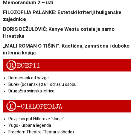
Memorandum 2 – isti
FILOZOFIJA PALANKE: Estetski kriteriji huliganske
zajednice
BORIS DEŽULOVIĆ: Kanye Westu ostala je samo
Hrvatska
„MALI ROMAN O TIŠINI“: Kaotična, zamršena i duboko
intimna knjiga
R
ECEPTI
Domaći sok od bazge
Burek (bosanski) za 1 odraslu osobu
Drugačija svinjska jetrica
E
-CIKLOPEDIJA
Povijesni put Hitlerove 'klonje'
Yugo - urbana legenda
Freedom Theatre (Teatar slobode)