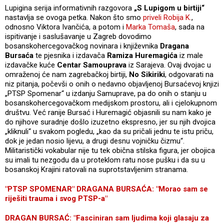
Lupigina serija informativnih razgovora
„S Lupigom u birtiji“
nastavlja se ovoga petka. Nakon što smo
priveli Robija K.
,
odnosno Viktora Ivančića, a potom i
Marka Tomaša
, sada na
ispitivanje i saslušavanje u Zagreb dovodimo
bosanskohercegovačkog novinara i književnika
Dragana
Bursaća
te pjesnika i izdavača
Ramiza Huremagića
iz male
izdavačke kuće
Centar Samouprava
iz Sarajeva. Ovaj dvojac u
omraženoj će nam zagrebačkoj birtiji,
No Sikiriki
, odgovarati na
niz pitanja, počevši o onih o nedavno objavljenoj Bursaćevoj knjizi
„PTSP Spomenar“ u izdanju Samuprave, pa do onih o stanju u
bosanskohercegovačkom medijskom prostoru, ali i cjelokupnom
društvu. Već ranije Bursać i Huremagić objasnili su nam kako je
do njihove suradnje došlo izuzetno ekspresno, jer su njih dvojica
„kliknuli“ u svakom pogledu, „kao da su pričali jednu te istu priču,
dok je jedan nosio lijevu, a drugi desnu vojničku čizmu“.
Militaristički vokabular nije tu tek obična stilska figura, jer obojica
su imali tu nezgodu da u proteklom ratu nose pušku i da su u
bosanskoj Krajini ratovali na suprotstavljenim stranama.
"PTSP SPOMENAR" DRAGANA BURSAĆA: "Morao sam se
riješiti trauma i svog PTSP-a"
DRAGAN BURSAĆ: "Fasciniran sam ljudima koji glasaju za