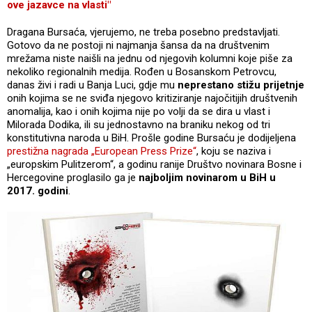
ove jazavce na vlasti"
Dragana Bursaća, vjerujemo, ne treba posebno predstavljati.
Gotovo da ne postoji ni najmanja šansa da na društvenim
mrežama niste naišli na jednu od njegovih kolumni koje piše za
nekoliko regionalnih medija. Rođen u Bosanskom Petrovcu,
danas živi i radi u Banja Luci, gdje mu
neprestano stižu prijetnje
onih kojima se ne sviđa njegovo kritiziranje najočitijih društvenih
anomalija, kao i onih kojima nije po volji da se dira u vlast i
Milorada Dodika, ili su jednostavno na braniku nekog od tri
konstitutivna naroda u BiH. Prošle godine Bursaću je dodijeljena
prestižna nagrada „European Press Prize“
, koju se naziva i
„europskim Pulitzerom“, a godinu ranije Društvo novinara Bosne i
Hercegovine proglasilo ga je
najboljim novinarom u BiH u
2017. godini
.