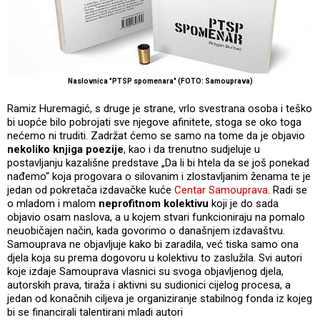
Naslovnica "PTSP spomenara" (FOTO: Samouprava)
Ramiz Huremagić, s druge je strane, vrlo svestrana osoba i teško
bi uopće bilo pobrojati sve njegove afinitete, stoga se oko toga
nećemo ni truditi. Zadržat ćemo se samo na tome da je objavio
nekoliko knjiga poezije
, kao i da trenutno sudjeluje u
postavljanju kazališne predstave „Da li bi htela da se još ponekad
nađemo“ koja progovara o silovanim i zlostavljanim ženama te je
jedan od pokretača izdavačke kuće
Centar Samouprava
. Radi se
o mladom i malom
neprofitnom kolektivu
koji je do sada
objavio osam naslova, a u kojem stvari funkcioniraju na pomalo
neuobičajen način, kada govorimo o današnjem izdavaštvu.
Samouprava ne objavljuje kako bi zaradila, već tiska samo ona
djela koja su prema dogovoru u kolektivu to zaslužila. Svi autori
koje izdaje Samouprava vlasnici su svoga objavljenog djela,
autorskih prava, tiraža i aktivni su sudionici cijelog procesa, a
jedan od konačnih ciljeva je organiziranje stabilnog fonda iz kojeg
bi se financirali talentirani mladi autori