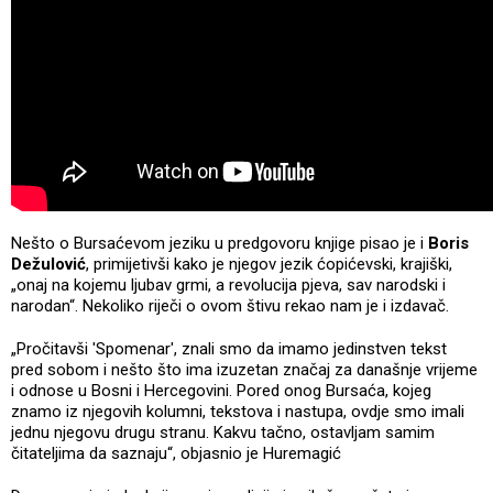
Nešto o Bursaćevom jeziku u predgovoru knjige pisao je i
Boris
Dežulović
, primijetivši kako je njegov jezik ćopićevski, krajiški,
„onaj na kojemu ljubav grmi, a revolucija pjeva, sav narodski i
narodan“. Nekoliko riječi o ovom štivu rekao nam je i izdavač.
„Pročitavši 'Spomenar', znali smo da imamo jedinstven tekst
pred sobom i nešto što ima izuzetan značaj za današnje vrijeme
i odnose u Bosni i Hercegovini. Pored onog Bursaća, kojeg
znamo iz njegovih kolumni, tekstova i nastupa, ovdje smo imali
jednu njegovu drugu stranu. Kakvu tačno, ostavljam samim
čitateljima da saznaju“, objasnio je Huremagić