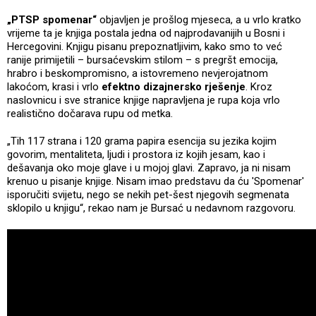
„PTSP spomenar“
objavljen je prošlog mjeseca, a u vrlo kratko
vrijeme ta je knjiga postala jedna od najprodavanijih u Bosni i
Hercegovini. Knjigu pisanu prepoznatljivim, kako smo to već
ranije primijetili – bursaćevskim stilom – s pregršt emocija,
hrabro i beskompromisno, a istovremeno nevjerojatnom
lakoćom, krasi i vrlo
efektno dizajnersko rješenje
. Kroz
naslovnicu i sve stranice knjige napravljena je rupa koja vrlo
realistično dočarava rupu od metka.
„Tih 117 strana i 120 grama papira esencija su jezika kojim
govorim, mentaliteta, ljudi i prostora iz kojih jesam, kao i
dešavanja oko moje glave i u mojoj glavi. Zapravo, ja ni nisam
krenuo u pisanje knjige. Nisam imao predstavu da ću 'Spomenar'
isporučiti svijetu, nego se nekih pet-šest njegovih segmenata
sklopilo u knjigu“, rekao nam je Bursać u nedavnom razgovoru.