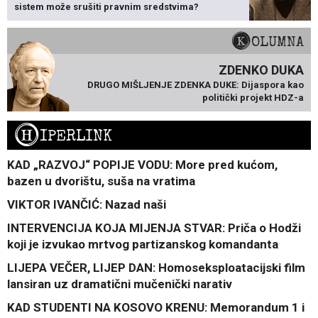
sistem može srušiti pravnim sredstvima?
KOLUMNA
ZDENKO DUKA
DRUGO MIŠLJENJE ZDENKA DUKE: Dijaspora kao
politički projekt HDZ-a
H
IPERLINK
KAD „RAZVOJ“ POPIJE VODU: More pred kućom,
bazen u dvorištu, suša na vratima
VIKTOR IVANČIĆ: Nazad naši
INTERVENCIJA KOJA MIJENJA STVAR: Priča o Hodži
koji je izvukao mrtvog partizanskog komandanta
LIJEPA VEČER, LIJEP DAN: Homoseksploatacijski film
lansiran uz dramatični mučenički narativ
KAD STUDENTI NA KOSOVO KRENU: Memorandum 1 i