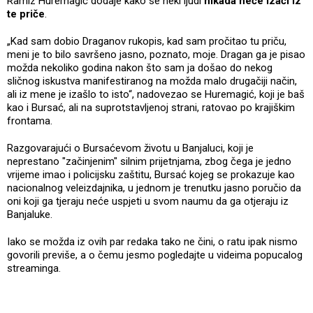
Ramiz Huremagić dodaje kako se neki ljudi
nikada neće izaći iz
te priče
.
„Kad sam dobio Draganov rukopis, kad sam pročitao tu priču,
meni je to bilo savršeno jasno, poznato, moje. Dragan ga je pisao
možda nekoliko godina nakon što sam ja došao do nekog
sličnog iskustva manifestiranog na možda malo drugačiji način,
ali iz mene je izašlo to isto“, nadovezao se Huremagić, koji je baš
kao i Bursać, ali na suprotstavljenoj strani, ratovao po krajiškim
frontama.
Razgovarajući o Bursaćevom životu u Banjaluci, koji je
neprestano "začinjenim" silnim prijetnjama, zbog čega je jedno
vrijeme imao i policijsku zaštitu, Bursać kojeg se prokazuje kao
nacionalnog veleizdajnika, u jednom je trenutku jasno poručio da
oni koji ga tjeraju neće uspjeti u svom naumu da ga otjeraju iz
Banjaluke.
Iako se možda iz ovih par redaka tako ne čini, o ratu ipak nismo
govorili previše, a o čemu jesmo pogledajte u videima popucalog
streaminga.