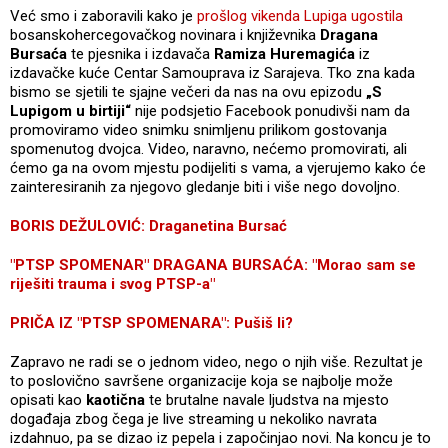
Već smo i zaboravili kako je
prošlog vikenda Lupiga ugostila
bosanskohercegovačkog novinara i književnika
Dragana
Bursaća
te pjesnika i izdavača
Ramiza Huremagića
iz
izdavačke kuće Centar Samouprava iz Sarajeva. Tko zna kada
bismo se sjetili te sjajne večeri da nas na ovu epizodu
„S
Lupigom u birtiji“
nije podsjetio Facebook ponudivši nam da
promoviramo video snimku snimljenu prilikom gostovanja
spomenutog dvojca. Video, naravno, nećemo promovirati, ali
ćemo ga na ovom mjestu podijeliti s vama, a vjerujemo kako će
zainteresiranih za njegovo gledanje biti i više nego dovoljno.
BORIS DEŽULOVIĆ: Draganetina Bursać
"PTSP SPOMENAR" DRAGANA BURSAĆA: "Morao sam se
riješiti trauma i svog PTSP-a"
PRIČA IZ "PTSP SPOMENARA": Pušiš li?
Zapravo ne radi se o jednom video, nego o njih više. Rezultat je
to poslovično savršene organizacije koja se najbolje može
opisati kao
kaotična
te brutalne navale ljudstva na mjesto
događaja zbog čega je live streaming u nekoliko navrata
izdahnuo, pa se dizao iz pepela i započinjao novi. Na koncu je to