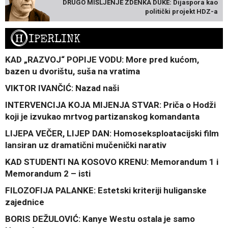
DRUGO MIŠLJENJE ZDENKA DUKE: Dijaspora kao
politički projekt HDZ-a
H
IPERLINK
KAD „RAZVOJ“ POPIJE VODU: More pred kućom,
bazen u dvorištu, suša na vratima
VIKTOR IVANČIĆ: Nazad naši
INTERVENCIJA KOJA MIJENJA STVAR: Priča o Hodži
koji je izvukao mrtvog partizanskog komandanta
LIJEPA VEČER, LIJEP DAN: Homoseksploatacijski film
lansiran uz dramatični mučenički narativ
KAD STUDENTI NA KOSOVO KRENU: Memorandum 1 i
Memorandum 2 – isti
FILOZOFIJA PALANKE: Estetski kriteriji huliganske
zajednice
BORIS DEŽULOVIĆ: Kanye Westu ostala je samo