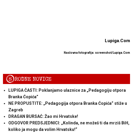
Lupiga.Com
Naslovna fotografija: screenshot/Lupiga.Com
S
RODNE NOVICE
LUPIGA ČASTI: Poklanjamo ulaznice za „Pedagogiju otpora
Branka Ćopića”
NE PROPUSTITE: „Pedagogija otpora Branka Ćopića” stiže u
Zagreb
DRAGAN BURSAĆ: Žao mi Hrvatske!
ODGOVOR PREDSJEDNICI: „Kolinda, ne možeš ti da mrziš BiH,
koliko ja mogu da volim Hrvatsku!“