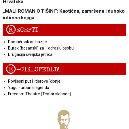
Hrvatska
„MALI ROMAN O TIŠINI“: Kaotična, zamršena i duboko
intimna knjiga
R
ECEPTI
Domaći sok od bazge
Burek (bosanski) za 1 odraslu osobu
Drugačija svinjska jetrica
E
-CIKLOPEDIJA
Povijesni put Hitlerove 'klonje'
Yugo - urbana legenda
Freedom Theatre (Teatar slobode)