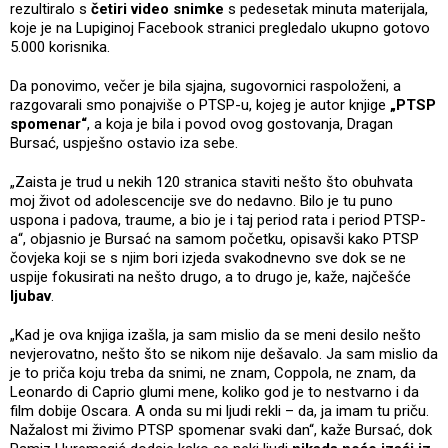
rezultiralo s
četiri video snimke
s pedesetak minuta materijala,
koje je na Lupiginoj Facebook stranici pregledalo ukupno gotovo
5.000 korisnika.
Da ponovimo, večer je bila sjajna, sugovornici raspoloženi, a
razgovarali smo ponajviše o PTSP-u, kojeg je autor knjige
„PTSP
spomenar“
, a koja je bila i povod ovog gostovanja, Dragan
Bursać, uspješno ostavio iza sebe.
„Zaista je trud u nekih 120 stranica staviti nešto što obuhvata
moj život od adolescencije sve do nedavno. Bilo je tu puno
uspona i padova, traume, a bio je i taj period rata i period PTSP-
a“, objasnio je Bursać na samom početku, opisavši kako PTSP
čovjeka koji se s njim bori izjeda svakodnevno sve dok se ne
uspije fokusirati na nešto drugo, a to drugo je, kaže, najčešće
ljubav
.
„Kad je ova knjiga izašla, ja sam mislio da se meni desilo nešto
nevjerovatno, nešto što se nikom nije dešavalo. Ja sam mislio da
je to priča koju treba da snimi, ne znam, Coppola, ne znam, da
Leonardo di Caprio glumi mene, koliko god je to nestvarno i da
film dobije Oscara. A onda su mi ljudi rekli – da, ja imam tu priču.
Nažalost mi živimo PTSP spomenar svaki dan“, kaže Bursać, dok