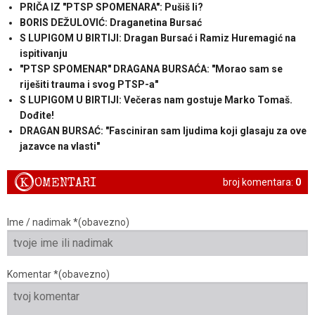
PRIČA IZ "PTSP SPOMENARA": Pušiš li?
BORIS DEŽULOVIĆ: Draganetina Bursać
S LUPIGOM U BIRTIJI: Dragan Bursać i Ramiz Huremagić na
ispitivanju
"PTSP SPOMENAR" DRAGANA BURSAĆA: "Morao sam se
riješiti trauma i svog PTSP-a"
S LUPIGOM U BIRTIJI: Večeras nam gostuje Marko Tomaš.
Dođite!
DRAGAN BURSAĆ: "Fasciniran sam ljudima koji glasaju za ove
jazavce na vlasti"
K
OMENTARI
broj komentara:
0
Ime / nadimak *(obavezno)
Komentar *(obavezno)