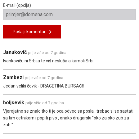
E-mail (opcija)
Pošalji komentar
Janukovič
prije više od 7 godina
Ivankoviču ni Srbija te viš nesluša a kamoli Srbi.
Zambezi
prije više od 7 godina
Jedan veliki čovik - DRAGETINA BURSAĆ!!
boljsevik
prije više od 7 godina
Vjerojatno se znalo tko ti je oca odveo sa posla , trebao si se sastati
sa tim cetnikom i popiti pivo , onako drugarski "oko za oko zub za
zub ".