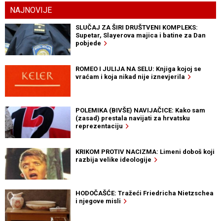
NAJNOVIJE
SLUČAJ ZA ŠIRI DRUŠTVENI KOMPLEKS:
Supetar, Slayerova majica i batine za Dan
pobjede
ROMEO I JULIJA NA SELU: Knjiga kojoj se
vraćam i koja nikad nije iznevjerila
POLEMIKA (BIVŠE) NAVIJAČICE: Kako sam
(zasad) prestala navijati za hrvatsku
reprezentaciju
KRIKOM PROTIV NACIZMA: Limeni doboš koji
razbija velike ideologije
HODOČAŠĆE: Tražeći Friedricha Nietzschea
i njegove misli