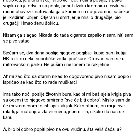
Petrovcu, ja u Sremskoj Mitrovici. Četiri dana poslije, srpska
vojska ga je odvela sa posla, poput džaka krompira u civilu sa
radne obaveze, natovarila ga u kamion i u dogovorenoj sačekuši
je likvidiran. Ubijen. Otjeran u smrt jer je mislio drugačije, bio
drugačiji i imao ženu šokicu.
Nisam ga slagao. Nikada do tada cigarete zapalio nisam, nit' sam
se pive vatao.
Sjećam se, dva dana poslije njegove pogibije, kupio sam kutiju
HB-a i litru neke subotičke votke praškare. Otrovao sam se u
mitrovačkom parku. Ne pušim i ne ločem te rakijetine.
Al' mi žao što sa starim nikad to dogovoreno pivo nisam popio i
ispričao se kao što to rade muškarci.
Ima tako noći poslije životnih bura, kad bi mi baš sjela krigla piva
sa ocem i to njegovo smireno ''sve će biti dobro". Mislio sam da
će mi vremenom to ishlapiti, ali jok. Kako starim, on mi je sve
mlađi, ja matoriji, a zla vremena, jebem li ih, nikako da nas se
kanu.
A, bilo bi dobro popiti pivo na ovu vrućinu, šta veliš ćaća, a?