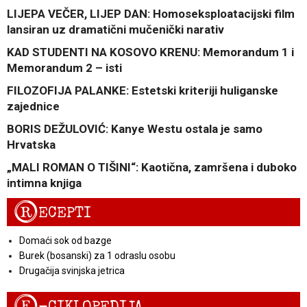
LIJEPA VEČER, LIJEP DAN: Homoseksploatacijski film
lansiran uz dramatični mučenički narativ
KAD STUDENTI NA KOSOVO KRENU: Memorandum 1 i
Memorandum 2 – isti
FILOZOFIJA PALANKE: Estetski kriteriji huliganske
zajednice
BORIS DEŽULOVIĆ: Kanye Westu ostala je samo
Hrvatska
„MALI ROMAN O TIŠINI“: Kaotična, zamršena i duboko
intimna knjiga
R
ECEPTI
Domaći sok od bazge
Burek (bosanski) za 1 odraslu osobu
Drugačija svinjska jetrica
E
-CIKLOPEDIJA