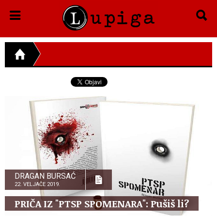
DRAGAN BURSAĆ
22. VELJAČE 2019.
PRIČA IZ "PTSP SPOMENARA": Pušiš li?