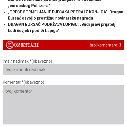
„europskog Pulitzera“
„TREĆE STRIJELJANJE DJEČAKA PETRA IZ KONJICA“: Dragan
Bursać osvojio prestižnu novinarsku nagradu
DRAGAN BURSAĆ PODRŽAVA LUPIGU: „Budi pravi prijatelj,
budi čovjek i podrži Lupigu“
K
OMENTARI
broj komentara:
3
Ime / nadimak *(obavezno)
Komentar *(obavezno)