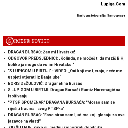
Lupiga.Com
Naslovna fotografija: Samouprava
S
RODNE NOVICE
DRAGAN BURSAĆ: Žao mi Hrvatske!
ODGOVOR PREDSJEDNICI: „Kolinda, ne možeš ti da mrziš BiH,
koliko ja mogu da volim Hrvatsku!“
"S LUPIGOM U BIRTIJI" - VIDEO: „Oni koji me tjeraju, neće me
uspjeti otjerati iz Banjaluke“
BORIS DEŽULOVIĆ: Draganetina Bursać
S LUPIGOM U BIRTIJI: Dragan Bursać i Ramiz Huremagić na
ispitivanju
"PTSP SPOMENAR" DRAGANA BURSAĆA: "Morao sam se
riješiti trauma i svog PTSP-a"
DRAGAN BURSAĆ: "Fasciniran sam ljudima koji glasaju za ove
jazavce na vlasti"
ZID ŠUTNJE: Kako su mediji izignorirali dobitnika