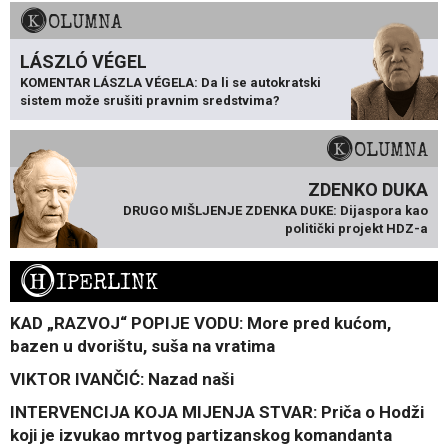
KOLUMNA
LÁSZLÓ VÉGEL
KOMENTAR LÁSZLA VÉGELA: Da li se autokratski
sistem može srušiti pravnim sredstvima?
KOLUMNA
ZDENKO DUKA
DRUGO MIŠLJENJE ZDENKA DUKE: Dijaspora kao
politički projekt HDZ-a
H
IPERLINK
KAD „RAZVOJ“ POPIJE VODU: More pred kućom,
bazen u dvorištu, suša na vratima
VIKTOR IVANČIĆ: Nazad naši
INTERVENCIJA KOJA MIJENJA STVAR: Priča o Hodži
koji je izvukao mrtvog partizanskog komandanta