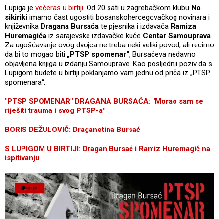
Lupiga je
večeras u birtiji
. Od 20 sati u zagrebačkom klubu
No
sikiriki
imamo čast ugostiti bosanskohercegovačkog novinara i
književnika
Dragana Bursaća
te pjesnika i izdavača
Ramiza
Huremagića
iz sarajevske izdavačke kuće
Centar Samouprava
.
Za ugošćavanje ovog dvojca ne treba neki veliki povod, ali recimo
da bi to mogao biti
„PTSP spomenar“
, Bursaćeva nedavno
objavljena knjiga u izdanju Samouprave. Kao posljednji poziv da s
Lupigom budete u birtiji poklanjamo vam jednu od priča iz „PTSP
spomenara“.
"PTSP SPOMENAR" DRAGANA BURSAĆA: "Morao sam se
riješiti trauma i svog PTSP-a"
BORIS DEŽULOVIĆ: Draganetina Bursać
S LUPIGOM U BIRTIJI: Dragan Bursać i Ramiz Huremagić na
ispitivanju