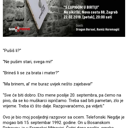
''Pušiš li?''
''Ne pušim stari, svega mi!''
''Brineš li se za brata i mater?''
''Ma brinem, al' me buraz uvijek nešto zajebava!''
''Sve će biti dobro. Eto mene poslije 20. septembra, pa ćemo na
pivo, da se ko muškarci ispričamo. Treba sad biti pametan, zlo je
vrijeme. Treba ići što dalje. Razgovaraćemo, pa vidjeti.''
Ovo je bio moj posljednji razgovor sa ocem. Telefonski. Negdje je
mogao biti 15. septembar 1992. godine. On u Bosanskom