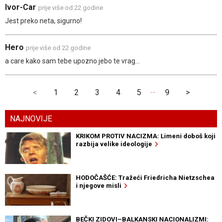
Ivor-Car
prije više od 22 godine
Jest preko neta, sigurno!
Hero
prije više od 22 godine
a care kako sam tebe upozno jebo te vrag...
…
<
1
2
3
4
5
9
>
NAJNOVIJE
KRIKOM PROTIV NACIZMA: Limeni doboš koji
razbija velike ideologije
HODOČAŠĆE: Tražeći Friedricha Nietzschea
i njegove misli
BEČKI ZIDOVI–BALKANSKI NACIONALIZMI: