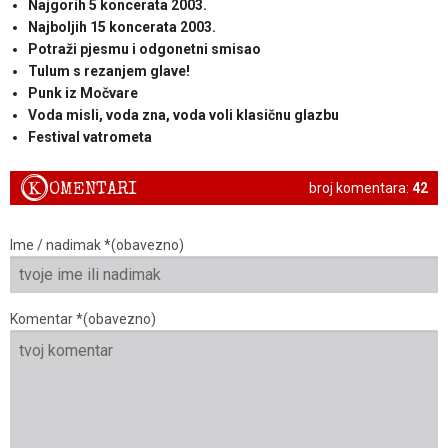
Najgorih 5 koncerata 2003.
Najboljih 15 koncerata 2003.
Potraži pjesmu i odgonetni smisao
Tulum s rezanjem glave!
Punk iz Močvare
Voda misli, voda zna, voda voli klasičnu glazbu
Festival vatrometa
K
OMENTARI
broj komentara:
42
Ime / nadimak *(obavezno)
Komentar *(obavezno)