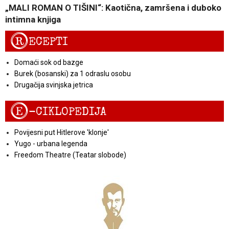
„MALI ROMAN O TIŠINI“: Kaotična, zamršena i duboko
intimna knjiga
R
ECEPTI
Domaći sok od bazge
Burek (bosanski) za 1 odraslu osobu
Drugačija svinjska jetrica
E
-CIKLOPEDIJA
Povijesni put Hitlerove 'klonje'
Yugo - urbana legenda
Freedom Theatre (Teatar slobode)