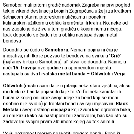
Samobor, mali pitomi gradić nadomak Zagreba na prvi pogled
tek je vikend destinacija brojnih Zagrepčana u želji za kratkom
šetnjicom starim, pitoresknim uličicama i ponekim
kulinarskim užitkom u obliku kremšnita ili krafni. No, neke od
nas zapalo je da žive u tom gradiću u kojem nema ničega.
Ipak dogodilo se čudo i to u obliku nastupa dvaju metal
bendova
Dogodilo se čudo u
Samoboru
. Nemam pojma ni čija je
inicijativa, niti tko je pozvao te bendove na svirku u "
Grič
"
(najfancy birtiju u Samoboru), al' stvar se dogodila. Naime, u
noći
15. travnja
ove godine na spomenutom mjestu
nastupala su dva hrvatska
metal banda
–
Oldwitch
i
Vega
.
Oldwitch
(mislio sam da je u pitanju neka stara vještica, ali su
mi dečki iz banda pojasnili da je to k'o fol neki kanistar ili
bunar iz kojeg oni crpe svoje ideje za bend koji se meni
osobno nije svidio) je tročlani bend i sviraju mješavinu
Black
Metala
i sveg ostalog
čušpajza
koji zvuči kao ogromna buka,
ali oni kažu kako su nastupom bili zadovoljni, baš kao što su
zadovoljni svojim prvim albumom kojeg su tek snimili.
Veću pozornost moram posvetiti drugom bendu. Bend iz