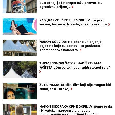
Susret koji je fotoreportažu pretvorio u
agresivnu prijetnju
KAD „RAZVOJ“ POPIJE VODU: More pred
kućom, bazen u dvorištu, suša na vratima
NAKON OČEVIDA: Naloženo uklanjanje
objekata koje su postavili organizatori
Thompsonova koncerta
THOMPSONOVI ŠATORI NAD ŽRTVAMA
FAŠISTA: „Oni očito mogu raditi štogod žele“
ŽUTA PISMA: Kritički film koji nije mogao biti
snimljen u Turskoj
NAKON ISKORAKA CRNE GORE: „Vrijeme je da
i Hrvatska razgovara o utjecaju
menstruacije na radni život žena“