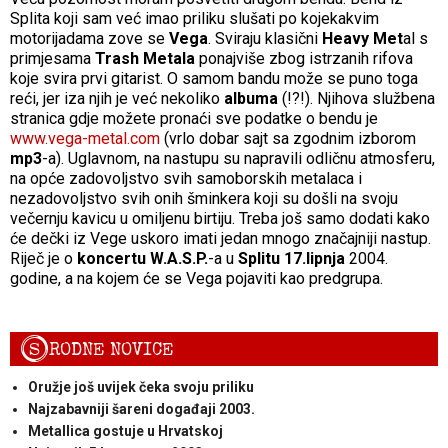
Splita koji sam već imao priliku slušati po kojekakvim
motorijadama zove se
Vega
. Sviraju klasični
Heavy Met
al s
primjesama
Trash Metala
ponajviše zbog istrzanih rifova
koje svira prvi gitarist. O samom bandu može se puno toga
reći, jer iza njih je već nekoliko
albuma
(!?!). Njihova službena
stranica gdje možete pronaći sve podatke o bendu je
www.vega-metal.com
(vrlo dobar sajt sa zgodnim izborom
mp3
-a). Uglavnom, na nastupu su napravili odličnu atmosferu,
na opće zadovoljstvo svih samoborskih metalaca i
nezadovoljstvo svih onih šminkera koji su došli na svoju
večernju kavicu u omiljenu birtiju. Treba još samo dodati kako
će dečki iz Vege uskoro imati jedan mnogo značajniji nastup.
Riječ je o
koncertu W.A.S.P.
-a u
Splitu 17.lipnja
2004.
godine, a na kojem će se Vega pojaviti kao predgrupa.
S
RODNE NOVICE
Oružje još uvijek čeka svoju priliku
Najzabavniji šareni događaji 2003.
Metallica gostuje u Hrvatskoj