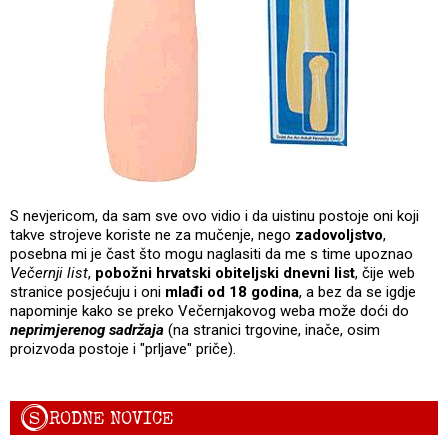
S nevjericom, da sam sve ovo vidio i da uistinu postoje oni koji
takve strojeve koriste ne za mučenje, nego
zadovoljstvo
,
posebna mi je čast što mogu naglasiti da me s time upoznao
Večernji list
,
pobožni hrvatski obiteljski dnevni list
, čije web
stranice posjećuju i oni
mlađi od 18 godina
, a bez da se igdje
napominje kako se preko Večernjakovog weba može doći do
neprimjerenog sadržaja
(na stranici trgovine, inače, osim
proizvoda postoje i "prljave" priče).
S
RODNE NOVICE