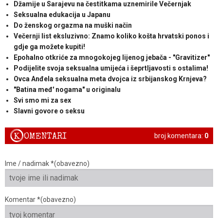
Džamije u Sarajevu na čestitkama uznemirile Večernjak
Seksualna edukacija u Japanu
Do ženskog orgazma na muški način
Večernji list eksluzivno: Znamo koliko košta hrvatski ponos i
gdje ga možete kupiti!
Epohalno otkriće za mnogokojeg lijenog jebača - "Gravitizer"
Podijelite svoja seksualna umijeća i šeprtljavosti s ostalima!
Ovca Anđela seksualna meta dvojca iz srbijanskog Krnjeva?
"Batina međ' nogama" u originalu
Svi smo mi za sex
Slavni govore o seksu
K
OMENTARI
broj komentara:
0
Ime / nadimak *(obavezno)
Komentar *(obavezno)