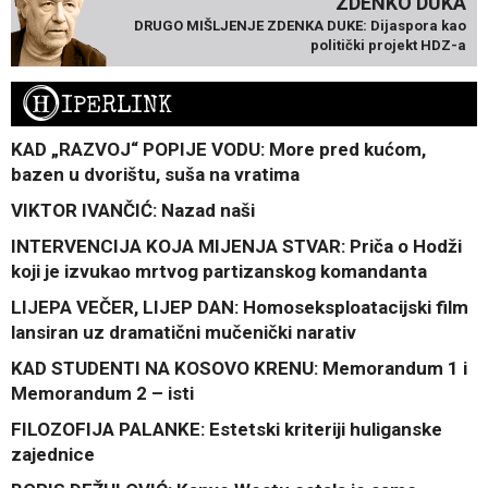
ZDENKO DUKA
DRUGO MIŠLJENJE ZDENKA DUKE: Dijaspora kao
politički projekt HDZ-a
H
IPERLINK
KAD „RAZVOJ“ POPIJE VODU: More pred kućom,
bazen u dvorištu, suša na vratima
VIKTOR IVANČIĆ: Nazad naši
INTERVENCIJA KOJA MIJENJA STVAR: Priča o Hodži
koji je izvukao mrtvog partizanskog komandanta
LIJEPA VEČER, LIJEP DAN: Homoseksploatacijski film
lansiran uz dramatični mučenički narativ
KAD STUDENTI NA KOSOVO KRENU: Memorandum 1 i
Memorandum 2 – isti
FILOZOFIJA PALANKE: Estetski kriteriji huliganske
zajednice