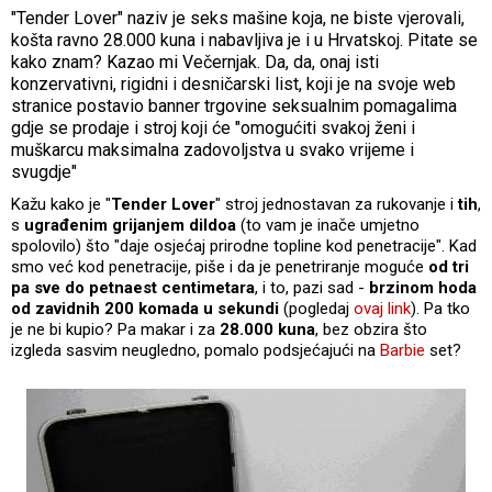
"Tender Lover" naziv je seks mašine koja, ne biste vjerovali,
košta ravno 28.000 kuna i nabavljiva je i u Hrvatskoj. Pitate se
kako znam? Kazao mi Večernjak. Da, da, onaj isti
konzervativni, rigidni i desničarski list, koji je na svoje web
stranice postavio banner trgovine seksualnim pomagalima
gdje se prodaje i stroj koji će "omogućiti svakoj ženi i
muškarcu maksimalna zadovoljstva u svako vrijeme i
svugdje"
Kažu kako je "
Tender Lover
" stroj jednostavan za rukovanje i
tih
,
s
ugrađenim grijanjem dildoa
(to vam je inače umjetno
spolovilo) što "daje osjećaj prirodne topline kod penetracije". Kad
smo već kod penetracije, piše i da je penetriranje moguće
od tri
pa sve do petnaest centimetara
, i to, pazi sad -
brzinom hoda
od zavidnih 200 komada u sekundi
(pogledaj
ovaj link
). Pa tko
je ne bi kupio? Pa makar i za
28.000 kuna
, bez obzira što
izgleda sasvim neugledno, pomalo podsjećajući na
Barbie
set?