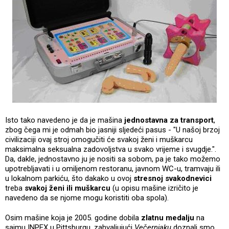
Isto tako navedeno je da je mašina
jednostavna za transport
,
zbog čega mi je odmah bio jasniji sljedeći pasus - "U našoj brzoj
civilizaciji ovaj stroj omogučiti će svakoj ženi i muškarcu
maksimalna seksualna zadovoljstva u svako vrijeme i svugdje.".
Da, dakle, jednostavno ju je nositi sa sobom, pa je tako možemo
upotrebljavati i u omiljenom restoranu, javnom WC-u, tramvaju ili
u lokalnom parkiću, što dakako u ovoj
stresnoj svakodnevici
treba
svakoj ženi ili muškarcu
(u opisu mašine izričito je
navedeno da se njome mogu koristiti oba spola).
Osim mašine koja je 2005. godine dobila
zlatnu medalju
na
sajmu INPEX u Pittsburgu, zahvaljujući
Večernjaku
doznali smo