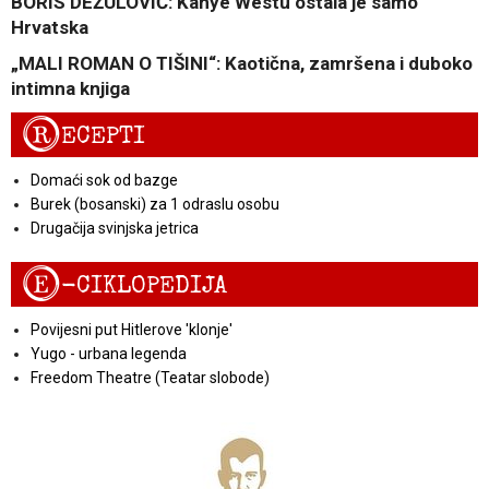
BORIS DEŽULOVIĆ: Kanye Westu ostala je samo
Hrvatska
„MALI ROMAN O TIŠINI“: Kaotična, zamršena i duboko
intimna knjiga
R
ECEPTI
Domaći sok od bazge
Burek (bosanski) za 1 odraslu osobu
Drugačija svinjska jetrica
E
-CIKLOPEDIJA
Povijesni put Hitlerove 'klonje'
Yugo - urbana legenda
Freedom Theatre (Teatar slobode)