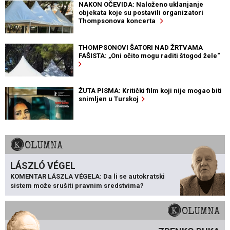
NAKON OČEVIDA: Naloženo uklanjanje
objekata koje su postavili organizatori
Thompsonova koncerta
THOMPSONOVI ŠATORI NAD ŽRTVAMA
FAŠISTA: „Oni očito mogu raditi štogod žele“
ŽUTA PISMA: Kritički film koji nije mogao biti
snimljen u Turskoj
KOLUMNA
LÁSZLÓ VÉGEL
KOMENTAR LÁSZLA VÉGELA: Da li se autokratski
sistem može srušiti pravnim sredstvima?
KOLUMNA