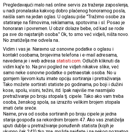
Pregledavajući malo naš online servis za traženje zaposlenja,
u nadi pronalaska kakvog dobro plaćenog honorarnog posla,
naišla sam na jedan oglas. U oglasu piše "Tražimo osobe za
statiranje na filmovima, reklamama, spotovima i sl. Posao je
honoraran i povremen. U obzir dolaze bebe, od kad se rode
pa sve do najstarijih osoba." Ok, to smo već vidjeli, ništa novo.
No znatiželja me odvela na..
Vidim i vas je. Naravno uz osnovne podatke o oglasu i
kontakt osobama, brojevima telefona i e-mail adresama,
navedena je i web adresa
statisti.com
. Odlučih kliknuti da
vidim kaj'e to. Na prvi pogled ne vidjeh nikakve slike, već
samo neke osnovne podatke o petnaestak osoba. No u
gornjem lijevom kutu imate opciju sortiranja i pretraživanja.
Tako možete sortirati statiste po godinama, po boji i dužini
kose, spolu, visini, težini, itd. Ipak najviše me nasmijalo
pretraživanje po broju stopala tj. cipele. Tako ako vam treba
osoba, ženskog spola, sa izrazito velikim brojem stopala
imati ćete sreće.
Naime, prva od osoba sortiranih po broju cipele je jedna
starija gospođa sa rekordnim brojem 47. Ako vas znatiželja
uputi dublje u pretraživanje ponuđenih statista (kojih je
ukupno čak 243) tko zna, možda naiđete i na nekog poznatog.