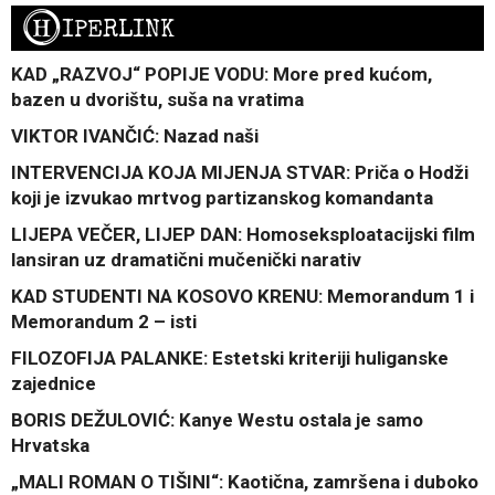
H
IPERLINK
KAD „RAZVOJ“ POPIJE VODU: More pred kućom,
bazen u dvorištu, suša na vratima
VIKTOR IVANČIĆ: Nazad naši
INTERVENCIJA KOJA MIJENJA STVAR: Priča o Hodži
koji je izvukao mrtvog partizanskog komandanta
LIJEPA VEČER, LIJEP DAN: Homoseksploatacijski film
lansiran uz dramatični mučenički narativ
KAD STUDENTI NA KOSOVO KRENU: Memorandum 1 i
Memorandum 2 – isti
FILOZOFIJA PALANKE: Estetski kriteriji huliganske
zajednice
BORIS DEŽULOVIĆ: Kanye Westu ostala je samo
Hrvatska
„MALI ROMAN O TIŠINI“: Kaotična, zamršena i duboko