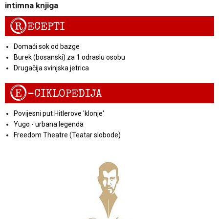
intimna knjiga
R
ECEPTI
Domaći sok od bazge
Burek (bosanski) za 1 odraslu osobu
Drugačija svinjska jetrica
E
-CIKLOPEDIJA
Povijesni put Hitlerove 'klonje'
Yugo - urbana legenda
Freedom Theatre (Teatar slobode)