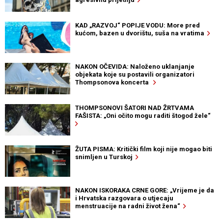
KAD „RAZVOJ“ POPIJE VODU: More pred
kućom, bazen u dvorištu, suša na vratima
NAKON OČEVIDA: Naloženo uklanjanje
objekata koje su postavili organizatori
Thompsonova koncerta
THOMPSONOVI ŠATORI NAD ŽRTVAMA
FAŠISTA: „Oni očito mogu raditi štogod žele“
ŽUTA PISMA: Kritički film koji nije mogao biti
snimljen u Turskoj
NAKON ISKORAKA CRNE GORE: „Vrijeme je da
i Hrvatska razgovara o utjecaju
menstruacije na radni život žena“