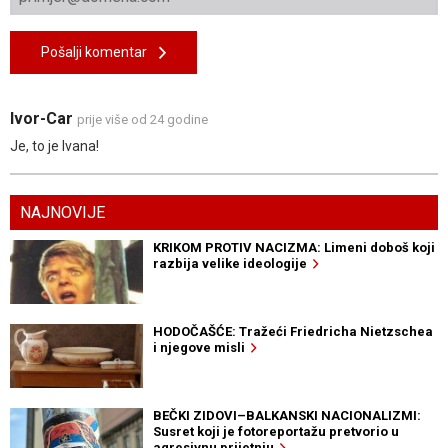
Pošalji komentar
Ivor-Car
prije više od 24 godine
Je, to je Ivana!
NAJNOVIJE
KRIKOM PROTIV NACIZMA: Limeni doboš koji
razbija velike ideologije
HODOČAŠĆE: Tražeći Friedricha Nietzschea
i njegove misli
BEČKI ZIDOVI–BALKANSKI NACIONALIZMI:
Susret koji je fotoreportažu pretvorio u
agresivnu prijetnju