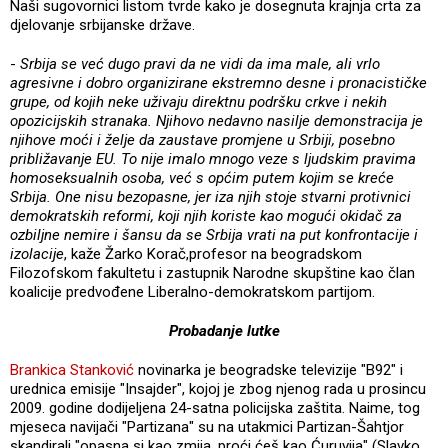
Naši sugovornici listom tvrde kako je dosegnuta krajnja crta za
djelovanje srbijanske države.
-
Srbija se već dugo pravi da ne vidi da ima male, ali vrlo
agresivne i dobro organizirane ekstremno desne i pronacističke
grupe, od kojih neke uživaju direktnu podršku crkve i nekih
opozicijskih stranaka. Njihovo nedavno nasilje demonstracija je
njihove moći i želje da zaustave promjene u Srbiji, posebno
približavanje EU. To nije imalo mnogo veze s ljudskim pravima
homoseksualnih osoba, već s općim putem kojim se kreće
Srbija. One nisu bezopasne, jer iza njih stoje stvarni protivnici
demokratskih reformi, koji njih koriste kao mogući okidač za
ozbiljne nemire i šansu da se Srbija vrati na put konfrontacije i
izolacije
, kaže Žarko Korač,profesor na beogradskom
Filozofskom fakultetu i zastupnik Narodne skupštine kao član
koalicije predvođene Liberalno-demokratskom partijom.
Probadanje lutke
Brankica Stanković
novinarka je beogradske televizije "B92" i
urednica emisije "Insajder", kojoj je zbog njenog rada u prosincu
2009. godine dodijeljena 24-satna policijska zaštita. Naime, tog
mjeseca navijači "Partizana" su na utakmici Partizan-Šahtjor
skandirali "opasna si kao zmija, proći ćeš kao Ćuruvija" (Slavko