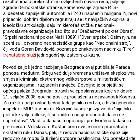
rezultat imalo preko stotinu ozlijeđenih čuvara reda, paljenje
zgrade Demokratske stranke, kamenovanje zgrade RTS-
a, desetak zapaljenih automobila i 240 uhapšenih huligana. Njihovi
pripadnici dobrim dijelom regrutiraju se iz navijačkih skupina, a
ideološku artikulaciju daju im klerofašističke, nacional-
pravoslavne organizacije kao što su "Otačastveni pokret Obraz",
"Srpski nacionalni pokret Naši 1389" i "Dveri srpske". Osim njih, na
sceni su i otvoreno neonacističke grupe kao "Nacionalni stroj",
čiji vođa Goran Davidović, poznat po znakovitom nadimku "Firer"
trenutačno služi
jednogodišnju zatvorsku kaznu.
Povod za još jedno razbijanje Beograda ovaj put bila je Parada
ponosa, međutim, Srbiju već dulje vremena uništava eksplozivna
smjesa kriminala, ekstremnog velikosrpstva u militarističkim
organizacijama i razjarenih navijača. Dovoljno je prisjetiti se
općeg paleža Beograda i stranih veleposlanstava koje se desilo
21. veljače 2008. godine poslije proglašenja nezavisnosti Kosova.
Za razliku od prošlog tjedna tada je bilo i mrtvih, a bivši generalni
inspektor MUP-a Vladimir Božović kasnije je izjavio da "nije bilo
političke volje odluke, ili se radilo o nesposobnosti da im se
suprotstavi". Vlast, a današnja opozicija, predvođena tadašnjim
premijerom Vojislavom Koštunicom sve je mirno promatrala
skrštenih ruku. Danas, pak, iz redova nacionalističke opozicije
redovno se mogu čuti riječi potpore nasilnicima, što ponekad ide