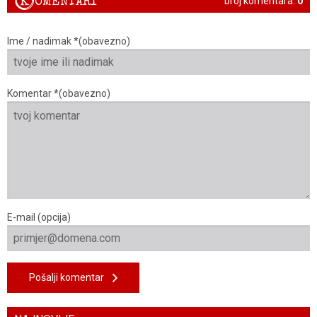
K
OMENTARI
broj komentara:
0
Ime / nadimak *(obavezno)
Komentar *(obavezno)
E-mail (opcija)
Pošalji komentar