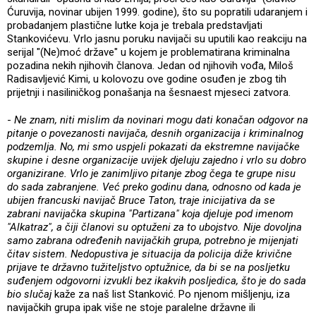
Ćuruvija, novinar ubijen 1999. godine), što su popratili udaranjem i
probadanjem plastične lutke koja je trebala predstavljati
Stankovićevu. Vrlo jasnu poruku navijači su uputili kao reakciju na
serijal "(Ne)moć države" u kojem je problematirana kriminalna
pozadina nekih njihovih članova. Jedan od njihovih vođa, Miloš
Radisavljević Kimi, u kolovozu ove godine osuđen je zbog tih
prijetnji i nasiliničkog ponašanja na šesnaest mjeseci zatvora.
-
Ne znam, niti mislim da novinari mogu dati konačan odgovor na
pitanje o povezanosti navijača, desnih organizacija i kriminalnog
podzemlja. No, mi smo uspjeli pokazati da ekstremne navijačke
skupine i desne organizacije uvijek djeluju zajedno i vrlo su dobro
organizirane. Vrlo je zanimljivo pitanje zbog čega te grupe nisu
do sada zabranjene. Već preko godinu dana, odnosno od kada je
ubijen francuski navijač Bruce Taton, traje inicijativa da se
zabrani navijačka skupina "Partizana" koja djeluje pod imenom
"Alkatraz", a čiji članovi su optuženi za to ubojstvo. Nije dovoljna
samo zabrana određenih navijačkih grupa, potrebno je mijenjati
čitav sistem. Nedopustiva je situacija da policija diže krivične
prijave te državno tužiteljstvo optužnice, da bi se na posljetku
suđenjem odgovorni izvukli bez ikakvih posljedica, što je do sada
bio slučaj
kaže za naš list Stanković. Po njenom mišljenju, iza
navijačkih grupa ipak više ne stoje paralelne državne ili