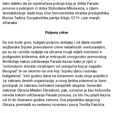
tako daleko da se izjednačava policija koja je štitila Paradu
ponosa s policijom iz doba Slobodana Miloševića, s ciljem
destabilizacije vlade koju čine Demokratska stranka predsjednika
Borisa Tadića, Socijalistička partija Srbije, G17+ i par manjih
stranaka.
Potpora crkve
Da sve bude gore, huligani potporu dobijaju i od dijela visokih
službenika Srpske pravoslavne crkve nadahnutih svetosavljem,
pa su se i prošle nedjelje na ulicama mogli vidjeti svećenici s
podignutim križevima, dok je mitropolit crnogorsko-primorskog
Amfilohije nakon održavanja Parade kazao kako je riječ o
"sotonskom smradu strašnijem od uranijuma koji je zagadio
Beograd" te se okomio na one koji "srpsku djecu nazivaju
huliganima". Već godinu dana na Ustavnom sudu stoje prijedlozi
za zabranu desnih organizacija, a ovog tjedna pokrenut je žurni
postupak za zabranu četrnaest navijačkih skupina. Generalni
sekretar Obraza Mladen Obradović, pak, označen je kao kolovođa
nereda tokom održavanja Parade ponosa, za što mu prijeti kazna
od tri do dvanaest godina zatvora. Dva pripadnika njegovog
Obraza, premlatili su nedavno novinara i pisca Teofila Pančića.