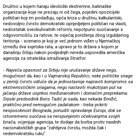
Društvo u kojem haraju ideološki ekstremne, batinaške
organizacije koje ne prezaju ni od čega, pojedini opozicijski
političari koji im povlađuju, opća kriza u društvu, kalkulantski,
nedovoljno čvrsto demokratski oprijedjeljeni političari na vlasti,
nedostatak sveobuhvatnih reformi, nepotpuno suočavanje s
odgovornošću za ratove, te osjećaj poniženja zbog izgubljenog
teritorija - scenario je koji je već jednom viđen u Njemačkoj
između dva svjetska rata, a upravo je to država s kojom je
današnju Srbiju nakon posljednjih nereda usporedila američka
agencija za strateška istraživanja Stratfor.
-
Najveća opasnost za Srbiju nije urušavanje države nego,
mogućnost da, kao i u Vajmarskoj Republici, neke političke snage
u zemlji čvrsto odluče da je jednostavnije napraviti kompromis sa
ekstremističkim snagama, nego nastaviti mukotrpan put na
jačanju države usprkos međunarodnim i domaćim preprekama.
Srpski predsednik Boris Tadić je sada, kao nekada Đinđić,
praktično pred nemogućim zadatakom - treba prikriti
nesposobnost Beograda, ponuditi opravdanje Europi, dok se
istovremeno suočava sa neispunjenim očekivanjima svojih
birača,
ocjenjuje agencija, te dodaje da borba protiv nasilnih
nacionalističkih grupa "zahtijeva čvrstu, možda čak i
nedemokratsku ruku".