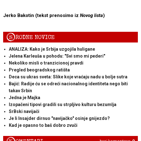
Jerko Bakotin (tekst prenosimo iz
Novog lista
)
S
RODNE NOVICE
ANALIZA: Kako je Srbija uzgojila huligane
Jelena Karleuša u pohodu: "Svi smo mi pederi"
Nekoliko misli o tranzicionoj pravdi
Pregled beogradskog ratišta
Deca su ukras sveta: Slike koje vraćaju nadu u bolje sutra
Bajić: Radije ću se odreći nacionalnog identiteta nego biti
takav Srbin
Jedna je Majka
Izopačeni tipovi gradili su strpljivo kulturu bezumlja
SrBski navijači
Je li Insajder dirnuo "navijačko" osinje gnijezdo?
Kad je opasno to baš dobro zvuči