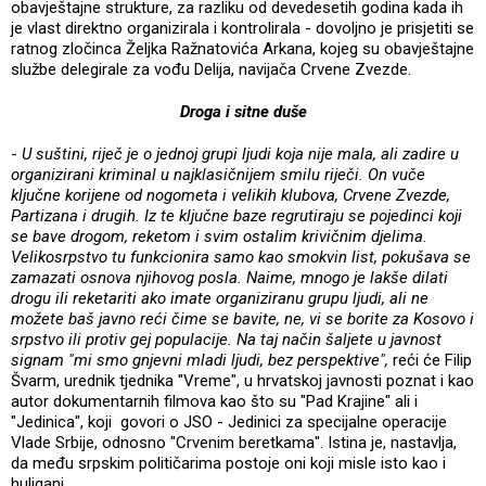
obavještajne strukture, za razliku od devedesetih godina kada ih
je vlast direktno organizirala i kontrolirala - dovoljno je prisjetiti se
ratnog zločinca Željka Ražnatovića Arkana, kojeg su obavještajne
službe delegirale za vođu Delija, navijača Crvene Zvezde.
Droga i sitne duše
-
U suštini, riječ je o jednoj grupi ljudi koja nije mala, ali zadire u
organizirani kriminal u najklasičnijem smilu riječi. On vuče
ključne korijene od nogometa i velikih klubova, Crvene Zvezde,
Partizana i drugih. Iz te ključne baze regrutiraju se pojedinci koji
se bave drogom, reketom i svim ostalim krivičnim djelima.
Velikosrpstvo tu funkcionira samo kao smokvin list, pokušava se
zamazati osnova njihovog posla. Naime, mnogo je lakše dilati
drogu ili reketariti ako imate organiziranu grupu ljudi, ali ne
možete baš javno reći čime se bavite, ne, vi se borite za Kosovo i
srpstvo ili protiv gej populacije. Na taj način šaljete u javnost
signam "mi smo gnjevni mladi ljudi, bez perspektive",
reći će Filip
Švarm, urednik tjednika "Vreme", u hrvatskoj javnosti poznat i kao
autor dokumentarnih filmova kao što su "Pad Krajine" ali i
"Jedinica", koji govori o JSO - Jedinici za specijalne operacije
Vlade Srbije, odnosno "Crvenim beretkama". Istina je, nastavlja,
da među srpskim političarima postoje oni koji misle isto kao i
huligani.