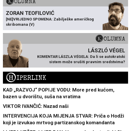
KOLUMNA
ZORAN TEOFILOVIĆ
[NE]VRIJEDNO SPOMENA: Zabilješke američkog
skribomana (V)
KOLUMNA
LÁSZLÓ VÉGEL
KOMENTAR LÁSZLA VÉGELA: Da li se autokratski
sistem može srušiti pravnim sredstvima?
H
IPERLINK
KAD „RAZVOJ“ POPIJE VODU: More pred kućom,
bazen u dvorištu, suša na vratima
VIKTOR IVANČIĆ: Nazad naši
INTERVENCIJA KOJA MIJENJA STVAR: Priča o Hodži
koji je izvukao mrtvog partizanskog komandanta