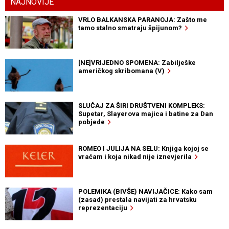
NAJNOVIJE
VRLO BALKANSKA PARANOJA: Zašto me
tamo stalno smatraju špijunom?
[NE]VRIJEDNO SPOMENA: Zabilješke
američkog skribomana (V)
SLUČAJ ZA ŠIRI DRUŠTVENI KOMPLEKS:
Supetar, Slayerova majica i batine za Dan
pobjede
ROMEO I JULIJA NA SELU: Knjiga kojoj se
vraćam i koja nikad nije iznevjerila
POLEMIKA (BIVŠE) NAVIJAČICE: Kako sam
(zasad) prestala navijati za hrvatsku
reprezentaciju