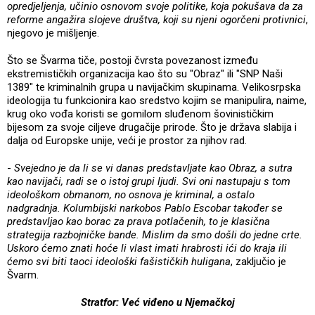
opredjeljenja, učinio osnovom svoje politike, koja pokušava da za
reforme angažira slojeve društva, koji su njeni ogorčeni protivnici
,
njegovo je mišljenje.
Što se Švarma tiče, postoji čvrsta povezanost između
ekstremističkih organizacija kao što su "Obraz" ili "SNP Naši
1389" te kriminalnih grupa u navijačkim skupinama. Velikosrpska
ideologija tu funkcionira kao sredstvo kojim se manipulira, naime,
krug oko vođa koristi se gomilom sluđenom šovinističkim
bijesom za svoje ciljeve drugačije prirode. Što je država slabija i
dalja od Europske unije, veći je prostor za njihov rad.
-
Svejedno je da li se vi danas predstavljate kao Obraz, a sutra
kao navijači, radi se o istoj grupi ljudi. Svi oni nastupaju s tom
ideološkom obmanom, no osnova je kriminal, a ostalo
nadgradnja. Kolumbijski narkobos Pablo Escobar također se
predstavljao kao borac za prava potlačenih, to je klasična
strategija razbojničke bande. Mislim da smo došli do jedne crte.
Uskoro ćemo znati hoće li vlast imati hrabrosti ići do kraja ili
ćemo svi biti taoci ideološki fašističkih huligana
, zaključio je
Švarm.
Stratfor: Već viđeno u Njemačkoj