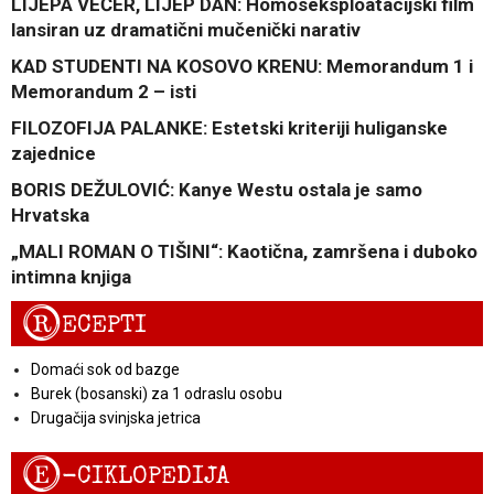
LIJEPA VEČER, LIJEP DAN: Homoseksploatacijski film
lansiran uz dramatični mučenički narativ
KAD STUDENTI NA KOSOVO KRENU: Memorandum 1 i
Memorandum 2 – isti
FILOZOFIJA PALANKE: Estetski kriteriji huliganske
zajednice
BORIS DEŽULOVIĆ: Kanye Westu ostala je samo
Hrvatska
„MALI ROMAN O TIŠINI“: Kaotična, zamršena i duboko
intimna knjiga
R
ECEPTI
Domaći sok od bazge
Burek (bosanski) za 1 odraslu osobu
Drugačija svinjska jetrica
E
-CIKLOPEDIJA