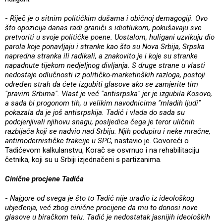
-
Riječ je o sitnim političkim dušama i običnoj demagogiji. Ovo
što opozicija danas radi graniči s idiotlukom, pokušavaju sve
pretvoriti u svoje političke poene. Uostalom, huligani uzvikuju dio
parola koje ponavljaju i stranke kao što su Nova Srbija, Srpska
napredna stranka ili radikali, a znakovito je i koje su stranke
napadnute tijekom nedjeljnog divljanja. S druge strane u vlasti
nedostaje odlučnosti iz političko-marketinških razloga, postoji
određen strah da ćete izgubiti glasove ako se zamjerite tim
"pravim Srbima". Vlast je već "antisrpska" jer je izgubila Kosovo,
a sada bi progonom tih, u velikim navodnicima "mladih ljudi"
pokazala da je još antisrpskija. Tadić i vlada do sada su
podcjenjivali njihovu snagu, posljedica čega je teror uličnih
razbijača koji se nadvio nad Srbiju. Njih podupiru i neke mračne,
antimodernističke frakcije u SPC
, nastavio je. Govoreći o
Tadićevom kalkulanstvu, Korač se osvrnuo i na rehabilitaciju
četnika, koji su u Srbiji izjednačeni s partizanima.
Cinične procjene Tadića
-
Najgore od svega je što to Tadić nije uradio iz ideološkog
ubjeđenja, već zbog cinične procijene da mu to donosi nove
glasove u biračkom telu. Tadić je nedostatak jasnijih ideoloških