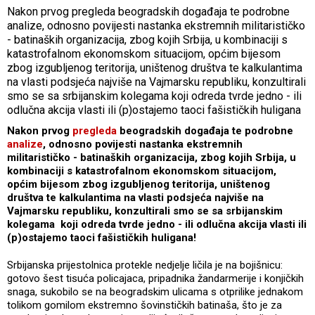
Nakon prvog pregleda beogradskih događaja te podrobne
analize, odnosno povijesti nastanka ekstremnih militarističko
- batinaških organizacija, zbog kojih Srbija, u kombinaciji s
katastrofalnom ekonomskom situacijom, općim bijesom
zbog izgubljenog teritorija, uništenog društva te kalkulantima
na vlasti podsjeća najviše na Vajmarsku republiku, konzultirali
smo se sa srbijanskim kolegama koji odreda tvrde jedno - ili
odlučna akcija vlasti ili (p)ostajemo taoci fašističkih huligana
Nakon prvog
pregleda
beogradskih događaja te podrobne
analize
, odnosno povijesti nastanka ekstremnih
militarističko - batinaških organizacija, zbog kojih Srbija, u
kombinaciji s katastrofalnom ekonomskom situacijom,
općim bijesom zbog izgubljenog teritorija, uništenog
društva te kalkulantima na vlasti podsjeća najviše na
Vajmarsku republiku, konzultirali smo se sa srbijanskim
kolegama koji odreda tvrde jedno - ili odlučna akcija vlasti
ili
(p)ostajemo taoci fašističkih huligana!
Srbijanska prijestolnica protekle nedjelje ličila je na bojišnicu:
gotovo šest tisuća policajaca, pripadnika žandarmerije i konjičkih
snaga, sukobilo se na beogradskim ulicama s otprilike jednakom
tolikom gomilom ekstremno šovinstičkih batinaša, što je za