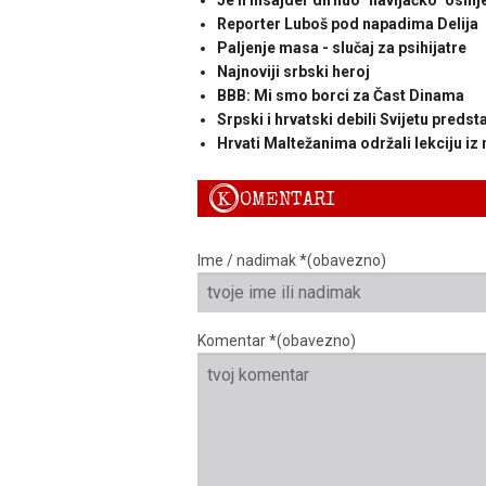
Je li Insajder dirnuo "navijačko" osin
Reporter Luboš pod napadima Delija
Paljenje masa - slučaj za psihijatre
Najnoviji srbski heroj
BBB: Mi smo borci za Čast Dinama
Srpski i hrvatski debili Svijetu predst
Hrvati Maltežanima održali lekciju iz 
K
OMENTARI
Ime / nadimak *(obavezno)
Komentar *(obavezno)