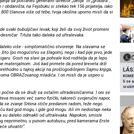
a da postaneš generalni direktor „delija“ ili „grobara“,
 i obdaništa; na Fejsbuku si stekao tek 156 prijatelja, iako
2.800 članova više od tebe; tvoja okolina uporno misli da si
e svaki bubuljičavi levak, koji želi da svoj život promeni
desničar. Titula tako daleka od ultralevaka.
 daleko više - simptomatično stvorenje. Na slavama se
žito (po mogućstvu sa šlagom), nego i kad pije pivo, jede
 cigaru. Gosti na slavi ga pohvale kod roditelja da je lepo
e materijalnom. Još kad primete da pored kreveta drži
LÁS
prethodno u tajnoj akciji na prošlogodišnjem Sajmu knjiga,
veoma OBRAZovanog mladića. I on misli da je uspeo u
KOME
li se
sruši
 počne da se druži sa ostalim ultradesničarima. I oni se
teva misaoni već samo fizički, takoreći svojeručni napor,
e da se zvanje Srbina stiče predanim radom, teže nego
stiču kad god mogu, i gde god mogu. Ali im nedostaje neka
da su daleko odmakli od ultralevaka. Napokon, smisle
kog neprimetno, u punom autobusu, pred kamerama Erste
će uhvatiti“.