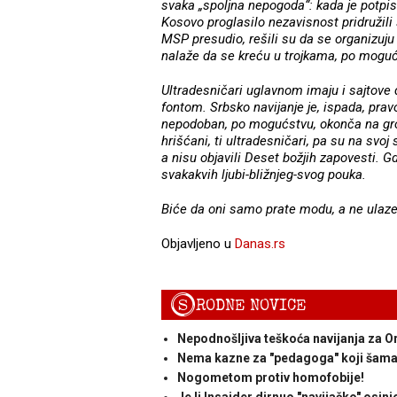
svaka „spoljna nepogoda“: kada je potpi
Kosovo proglasilo nezavisnost pridružili
MSP presudio, rešili su da se organizuju u
nalaže da se kreću u trojkama, po mogu
Ultradesničari uglavnom imaju i sajtove 
fontom. Srbsko navijanje je, ispada, pra
nepodoban, po mogućstvu, okonča na groblj
hrišćani, ti ultradesničari, pa su na svoj
a nisu objavili Deset božjih zapovesti. G
svakakvih ljubi-bližnjeg-svog pouka.
Biće da oni samo prate modu, a ne ulaze u
Objavljeno u
Danas.rs
S
RODNE NOVICE
Nepodnošljiva teškoća navijanja za O
Nema kazne za "pedagoga" koji šamar
Nogometom protiv homofobije!