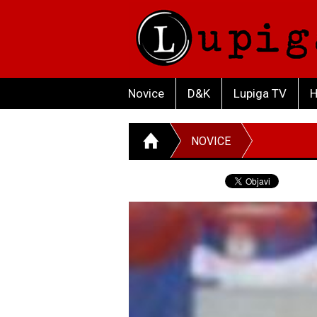
Novice
D&K
Lupiga TV
H
NOVICE