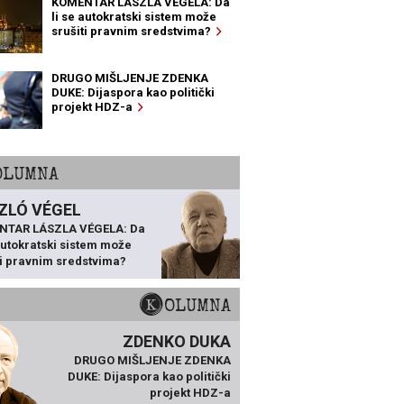
KOMENTAR LÁSZLA VÉGELA: Da
li se autokratski sistem može
srušiti pravnim sredstvima?
DRUGO MIŠLJENJE ZDENKA
DUKE: Dijaspora kao politički
projekt HDZ-a
KOLUMNA
ZLÓ VÉGEL
NTAR LÁSZLA VÉGELA: Da
 autokratski sistem može
ti pravnim sredstvima?
KOLUMNA
ZDENKO DUKA
DRUGO MIŠLJENJE ZDENKA
DUKE: Dijaspora kao politički
projekt HDZ-a