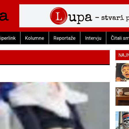
iperlink
Kolumne
Reportaže
Intervju
Čitali s
NAJ