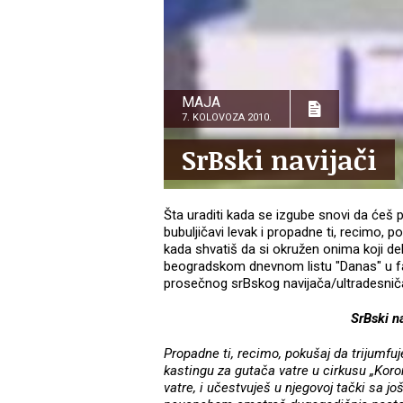
MAJA
7. KOLOVOZA 2010.
SrBski navijači
Šta uraditi kada se izgube snovi da ćeš 
bubuljičavi levak i propadne ti, recimo, 
kada shvatiš da si okružen onima koji del
beogradskom dnevnom listu "Danas" u fa
prosečnog srBskog navijača/ultradesnič
SrBski na
Propadne ti, recimo, pokušaj da trijumf
kastingu za gutača vatre u cirkusu „Koro
vatre, i učestvuješ u njegovoj tački sa još