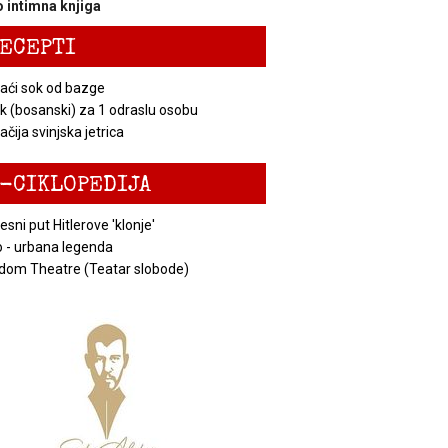
 intimna knjiga
ECEPTI
ći sok od bazge
k (bosanski) za 1 odraslu osobu
čija svinjska jetrica
-CIKLOPEDIJA
esni put Hitlerove 'klonje'
 - urbana legenda
dom Theatre (Teatar slobode)