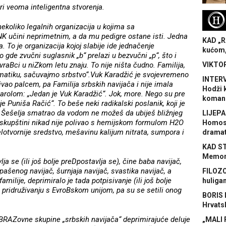
ari veoma inteligentna stvorenja.
H
ekoliko legalnih organizacija u kojima sa
NK učini neprimetnim, a da mu pedigre ostane isti. Jedna
KAD „R
. To je organizacija kojoj slabije ide jednačenje
kućom,
 gde zvučni suglasnik „b“ prelazi u bezvučni „p“, što i
vraBci u niZkom letu znaju. To nije ništa čudno. Familija,
VIKTOR
atiku, sačuvajmo srbstvo“.Vuk Karadžić je svojevremeno
INTERV
ao palcem, pa Familija srbskih navijača i nije imala
Hodži 
parolom: „Jedan je Vuk Karadžić“. Jok, more. Nego su pre
koman
 Puniša Račić“. To beše neki radikalski poslanik, koji je
e Šešelja smatrao da vodom ne možeš da ubiješ bližnjeg
LIJEPA
o skupštini nikad nije polivao s hemijskom formulom H2O
Homose
elotvornije sredstvo, mešavinu kalijum nitrata, sumpora i
dramat
KAD S
Memora
lja se (ili još bolje preDpostavlja se), čine baba navijač,
 pašenog navijač, šurnjaja navijač, svastika navijač, a
FILOZO
milije, deprimiralo je tada potpisivanje (ili još bolje
huliga
i pridruživanju s EvroBskom unijom, pa su se setili onog
BORIS 
Hrvats
 OBRAZovne skupine „srbskih navijača“ deprimirajuće deluje
„MALI 