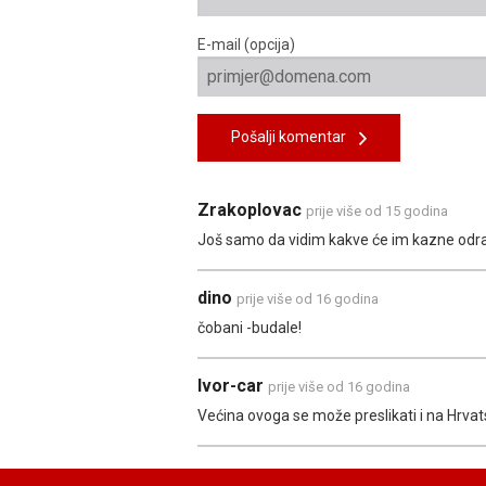
E-mail (opcija)
Pošalji komentar
Zrakoplovac
prije više od 15 godina
Još samo da vidim kakve će im kazne odrati,
dino
prije više od 16 godina
čobani -budale!
Ivor-car
prije više od 16 godina
Većina ovoga se može preslikati i na Hrvats