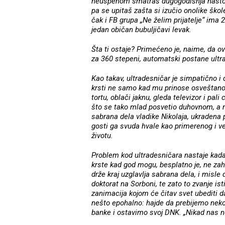
neuspehom smatraš dugogodišnja nastojanj
pa se upitaš zašta si izučio onolike škole
čak i FB grupa „Ne želim prijatelje“ ima 
jedan običan bubuljičavi levak.
Šta ti ostaje? Primećeno je, naime, da ovd
za 360 stepeni, automatski postane ultra
Kao takav, ultradesničar je simpatično i
krsti ne samo kad mu prinose osveštano 
tortu, oblači jaknu, gleda televizor i pali
što se tako mlad posvetio duhovnom, a n
sabrana dela vladike Nikolaja, ukradena 
gosti ga svuda hvale kao primerenog i 
životu.
Problem kod ultradesničara nastaje kada
krste kad god mogu, besplatno je, ne zah
drže kraj uzglavlja sabrana dela, i misl
doktorat na Sorboni, te zato to zvanje i
zanimacija kojom će čitav svet ubediti 
nešto epohalno: hajde da prebijemo ne
banke i ostavimo svoj DNK. „Nikad nas ne