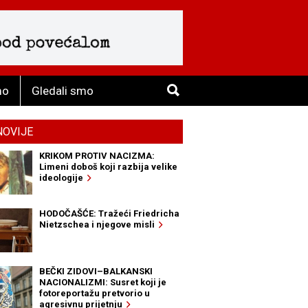
mo
Gledali smo
NOVIJE
KRIKOM PROTIV NACIZMA:
Limeni doboš koji razbija velike
ideologije
HODOČAŠĆE: Tražeći Friedricha
Nietzschea i njegove misli
BEČKI ZIDOVI–BALKANSKI
NACIONALIZMI: Susret koji je
fotoreportažu pretvorio u
agresivnu prijetnju