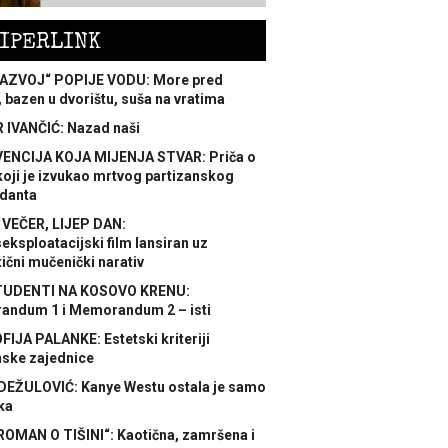
IPERLINK
AZVOJ“ POPIJE VODU: More pred
 bazen u dvorištu, suša na vratima
 IVANČIĆ: Nazad naši
ENCIJA KOJA MIJENJA STVAR: Priča o
koji je izvukao mrtvog partizanskog
danta
 VEČER, LIJEP DAN:
ksploatacijski film lansiran uz
ični mučenički narativ
TUDENTI NA KOSOVO KRENU:
ndum 1 i Memorandum 2 – isti
FIJA PALANKE: Estetski kriteriji
nske zajednice
DEŽULOVIĆ: Kanye Westu ostala je samo
ka
ROMAN O TIŠINI“: Kaotična, zamršena i