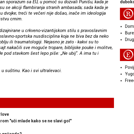
san sporazum sa EU, u pomoć su dozvali Punišu; kada je
duboko
 su se akciji flambiranja stranih ambasada; sada kada je
R
 dvojke; treći te večeri nije došao, inače im ideologija
ćstvu crnim.
Doma
dizajnirane u crkveno-vizantijskom stilu s pravoslavnim
Bure
voslavno-sportska nusdisciplina koja ne biva bez da neko
Druga
u ili traumatologiji. Nejasno je zato - kakvi su to
 sajt nakačili sve moguće tropare, biblijske pouke i molitve,
E
de pod stavkom šest lepo piše: „Ne ubij“. A ima tu i
Povij
 suštinu. Kao i svi ultralevaci.
Yugo
Free
rlove
om "uči mlade kako se ne slavi gol"