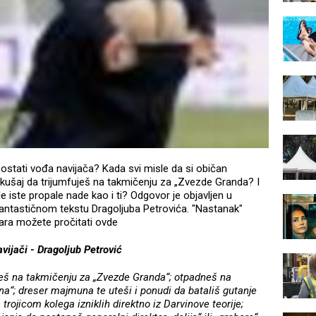
postati vođa navijača? Kada svi misle da si običan
pokušaj da trijumfuješ na takmičenju za „Zvezde Granda? I
e iste propale nade kao i ti? Odgovor je objavljen u
ntastičnom tekstu Dragoljuba Petrovića. "Nastanak"
ara možete pročitati ovde
vijači - Dragoljub Petrović
uješ na takmičenju za „Zvezde Granda“; otpadneš na
na“; dreser majmuna te uteši i ponudi da batališ gutanje
 trojicom kolega izniklih direktno iz Darvinove teorije;