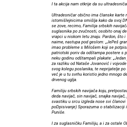
I ta akcija nam otkrije da su ultradesnič
Ultradesničar obično ima članske karte n
istomišlejnicima smišlja kako da svoj D
se zove, recimo, Familija srbskih navijača
suglasnika po zvučnosti, osobito onaj deo
vrapci u niskom letu znaju. Pardon, što i 
naime, nastupa pod geslom: „JePeš gram
imao probleme s Milošem koji se potpisiv
patriotski poriv da odštampa postere s 
neku godinu odštampali plakate: „Jedan je
za razliku od Nataše Jovanović i vojvod
svog kolegu poslanika, te neprijatelje p
već je u tu svrhu koristio jedno mnogo d
drvenog uglja.
Familiju srbskih navijača koju, pretpostav
deda navijač, sin navijač, snajka navijač,
svastiku u srcu izgleda nose svi članovi fa
poDpisivanje) Sporazuma o stabilizaciji 
Puniše.
I za suglasničku Familiju, a i za ostale