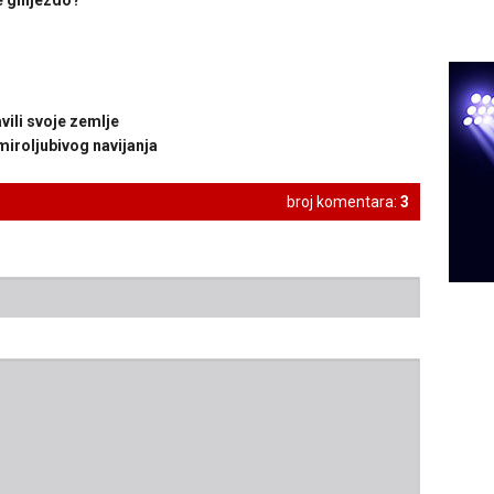
je gnijezdo?
avili svoje zemlje
miroljubivog navijanja
broj komentara:
3