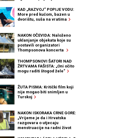
KAD „RAZVOJ“ POPIJE VODU:
More pred kućom, bazen u
dvorištu, suša na vratima
NAKON OČEVIDA: Naloženo
uklanjanje objekata koje su
postavili organizatori
Thompsonova koncerta
THOMPSONOVI ŠATORI NAD
ŽRTVAMA FAŠISTA: „Oni očito
mogu raditi štogod žele“
ŽUTA PISMA: Kritički film koji
nije mogao biti snimljen u
Turskoj
NAKON ISKORAKA CRNE GORE:
„Vrijeme je da i Hrvatska
razgovara o utjecaju
menstruacije na radni život
žena“