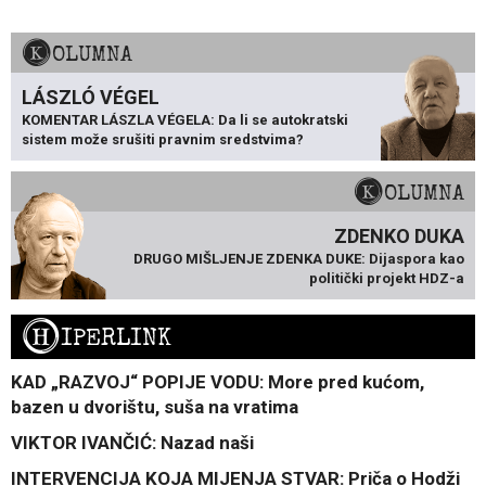
KOLUMNA
LÁSZLÓ VÉGEL
KOMENTAR LÁSZLA VÉGELA: Da li se autokratski
sistem može srušiti pravnim sredstvima?
KOLUMNA
ZDENKO DUKA
DRUGO MIŠLJENJE ZDENKA DUKE: Dijaspora kao
politički projekt HDZ-a
H
IPERLINK
KAD „RAZVOJ“ POPIJE VODU: More pred kućom,
bazen u dvorištu, suša na vratima
VIKTOR IVANČIĆ: Nazad naši
INTERVENCIJA KOJA MIJENJA STVAR: Priča o Hodži