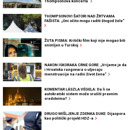
Thompsonova koncerta
THOMPSONOVI ŠATORI NAD ŽRTVAMA
FAŠISTA: „Oni očito mogu raditi štogod žele“
ŽUTA PISMA: Kritički film koji nije mogao biti
snimljen u Turskoj
NAKON ISKORAKA CRNE GORE: „Vrijeme je da
i Hrvatska razgovara o utjecaju
menstruacije na radni život žena“
KOMENTAR LÁSZLA VÉGELA: Da li se
autokratski sistem može srušiti pravnim
sredstvima?
DRUGO MIŠLJENJE ZDENKA DUKE: Dijaspora
kao politički projekt HDZ-a