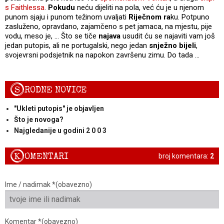
s Faithlessa
.
Pokudu
neću dijeliti na pola, već ću je u njenom
punom sjaju i punom težinom uvaljati
Riječnom ra
ku. Potpuno
zasluženo, opravdano, zajamčeno s pet jamaca, na mjestu, pije
vodu, meso je, … Što se tiče
najava
usudit ću se najaviti vam još
jedan putopis, ali ne portugalski, nego jedan
snježno bijeli
,
svojevrsni podsjetnik na napokon završenu zimu. Do tada …
S
RODNE NOVICE
"Ukleti putopis" je objavljen
Što je novoga?
Najgledanije u godini 2 0 0 3
K
OMENTARI
broj komentara:
2
Ime / nadimak *(obavezno)
Komentar *(obavezno)