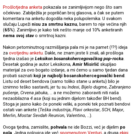
Prošlotjedna anketa
pokazala se zanimljivijom nego što sam
očekivao. Zabilježila je popriličan broj glasova, a čak se putem
komentara na anketu dogodila neka polupolemika. U svakom
slučaju Lupeži
nisu za smrtnu kaznu
, barem to nije većina njih
(
65%
). Zanimljivo je kako tek nešto manje od 10% anketiranih
nema svoj stav
o smrtnoj kazni.
Nakon petominutnog razmišljanja pala mi je na pamet (!?!) ideja
za
ovotjednu anketu
. Dakle, ne znam jeste li znali, ali prošloga
tjedna izašao je
Leksikon bosanskohercegovačkog pop-rocka
.
Desetak godina je autor Leksikona,
Amir Misirlić
skupljao
materijal za ovo bogato izdanje, a mi ćemo u samo tjedan dana
probati saznati
koji je najbolji bosanskohercegovački bend
.
Listu od deset bendova (samo toliko stane u anketu) bilo je
iznimno teško sastaviti, jer tu su
Indexi
,
Bijelo dugme
,
Zabranjeno
pušenje
,
Crvena jabuka
, … a ne možemo zaboraviti niti naša
nezaobilazna
4 asa
(koji su jednim dijelom također BH bend).
Stoga je jasno kako će poneki veliki, a poneki tek poznati bendovi
ostati van ankete (
Teška industrija
,
Plavi orkestar
,
SCH
,
Major
,
Merlin
,
Mostar Sevdah Reunion
,
Valentino
, …).
Ovoga tjedna, zamislite,
pohvala
ne ide Bozzi, već je dijelim
po
pola
. Jedna polovica ide već
spomenutom Venturi
, a druga
ekipi