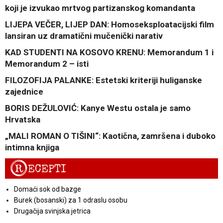
koji je izvukao mrtvog partizanskog komandanta
LIJEPA VEČER, LIJEP DAN: Homoseksploatacijski film
lansiran uz dramatični mučenički narativ
KAD STUDENTI NA KOSOVO KRENU: Memorandum 1 i
Memorandum 2 – isti
FILOZOFIJA PALANKE: Estetski kriteriji huliganske
zajednice
BORIS DEŽULOVIĆ: Kanye Westu ostala je samo
Hrvatska
„MALI ROMAN O TIŠINI“: Kaotična, zamršena i duboko
intimna knjiga
R
ECEPTI
Domaći sok od bazge
Burek (bosanski) za 1 odraslu osobu
Drugačija svinjska jetrica