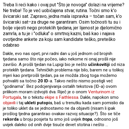
Treba li reći kako i ovaj put "Što je novoga" dolazi na vrijeme?
Ne treba! To je već uobičajena stvar, rutina. Točni smo k'o
švicarski sat. Zapravo, jedna mala ispravka – točan sam, k'o
švicarski sat–za druge ne garantiram. Osim točnosti tu su i
bolje vijesti nego proteklih tjedana, jer lijenost je djelomično
zamrla, a tu je i "odluka" o smrtnoj kazni, baš kao i najava
ovotjedne ankete za koju sam kandidate teško, preteško
odabrao
Dakle, evo nas opet, prvi radni dan u još jednom od brojnih
tjedana samo što nije počeo, iako nekome ni onaj prošli nije
završio. A prošli tjedan na Lupigi bio je nešto
učinkovitiji
od niza
proteklih tjedana. Tehničkih problema nije bilo, barem ne u tolikoj
mjeri kao pretprošli tjedan, pa se možda zbog toga možemo
pohvaliti sa točno
20 ID
-a. Takvo nešto nismo postigli već
"godinama". Bez podcjenjivanja ostalih tekstova (ID-a) ovom
prilikom moram izdvojiti dva. Riječ je o onom
Venturinom iz
Portugala
, te o tekstu
ekipe s Faithlessa
. Dakle, napokon smo
objavili
i taj
ukleti putopis
, baš u trenutku kada sam pomislio da
je toliko uklet da se jednostavno ne da objaviti (nisam li ipak
prošlog tjedna garantirao ovakav razvoj situacije?). Što se tiče
rekorda
u broju posjeta tu smo još uvijek
tropa
, odnosno još
uvijek daleko od onih dvije tisuće devet stotina i nešto …