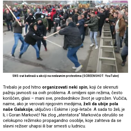
SNS-ovi batinaši u akciji na nedavnim protestima (SCREENSHOT: YouTube)
Trebalo je pod hitno
organizovati neki spin
, koji će skrenuti
pažnju javnosti sa ovih problema. A omiljeni spin režima, često
korišćen, glasi – mani sve, predsednikov život je ugrožen. Vučića,
naime, ako je verovati njegovim medijima,
želi da ubije pola
naše Galaksije
, uključivo i Eskime i jogi-letače. A sada to želi, je
li, i Goran Marković! Na zlog „atentatora“ Markovića obrušilo se
celokupno režimsko propagandno osoblje, koje zahteva da se
slavni režiser uhapsi ili bar smesti u ludnicu.