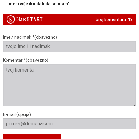
meni više iko dati da snimam“
K
OMENTARI
broj komentara:
13
Ime / nadimak *(obavezno)
Komentar *(obavezno)
E-mail (opcija)