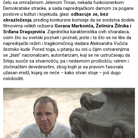
čelu sa omraženom Jelenom Trivan, nekada funkcionerkom
Demokratske stranke, a sada naprednjačkom damom za pogane
poslove u kulturi i kojekuda, glasi:
odbacuje se, bez
obrazloženja
, predlog konkursne komisije da se sredstva dodele
filmovima velikih režisera
Gorana Markovića, Želimira Žilnika i
Srđana Dragojevića
. Zajednička karakteristika ovih stvaralaca,
osim što su svetski poznati i priznati, jeste i ta što se ne libe da
naprednjački režim i tragikomičnog vladara Aleksandra Vučića
žestoko kude. Pored toga, u pitanju su oni u čijim ostvarenjima
se „blati“ nacionalizam, autoritarizam, koji se ne ustručavaju da
Srbiju suoče sa stvarnošću, pa i nedavnom prošlošću, ratnim i
zločinačkim devedesetim, zbog kojih je sa pravom fasovala
užasan imidž, kojeg se neće – kako stvari stoje – još dugo
osloboditi.