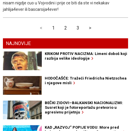
nisam nigdje cuo u Vojvodini i prije ce biti da ste vi nekakav
jahlija4ever ili bascarsija4ever!
<
1
2
3
>
NAJNOVIJE
KRIKOM PROTIV NACIZMA: Limeni doboš koji
razbija velike ideologije
HODOČAŠĆE: Tražeći Friedricha Nietzschea
i njegove misli
BEČKI ZIDOVI–BALKANSKI NACIONALIZMI:
Susret koji je fotoreportažu pretvorio u
agresivnu prijetnju
KAD „RAZVOJ“ POPIJE VODU: More pred