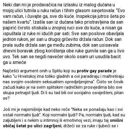
Neki dan mi je prodavačica na izlasku iz malog dućana u
mojoj ulici tutnila u ruku račun i tihim glasom savjetovala: “Evo
vam račun, i čuvajte ga, sve do kuće. Inspekcija jutros šeta po
našem kvartu“. Izašla san iz dućana tako pristravljena da san
papirić čvrsto stiskala u znojnoj ruci sve do kuće, a nisan ga
ispuštala iz ruke ni idućih par sati. Sve san poslove obavljala
jednon rukon, jer san u drugoj grčevito držala račun. Dok san
prala suđe držala san ga među zubima, dok san usisavala
dnevni boravak zbog korištenja obe ruke gurnila san ga u livo
uvo. Tek san se negdi navečer okolo osam uri usudila bacit
ga u smeće
Najčešći argument onih u Splitu koji su
protiv gay parade
je
kako "u Hrvatskoj ima toliko gladnih a ovi paradiraju i maltretiraju
nas svojim osobnim seksualnim opredjeljenjima". Čisto se čovik
začudi kako je na svim splitskim radničkim prosvjedima bilo sve
skupa petnajst ljudi. Di li su tad bili ovi socijalno osviješteni, pitan
se?
Još mi je najsmišnije kad neko reče "Neka se ponašaju kao i svi
ostali normalni ljudi“. Koji normalni ljudi? Pa, normalni ljudi, kad su
zaljubljeni i s nekim u intimnoj ili emotivnoj vezi, imaju taj
smišni
običaj šetat po ulici zagrljeni
, držeći se za ruke i ljubeći se i