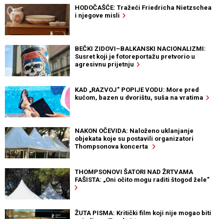
HODOČAŠĆE: Tražeći Friedricha Nietzschea
i njegove misli
BEČKI ZIDOVI–BALKANSKI NACIONALIZMI:
Susret koji je fotoreportažu pretvorio u
agresivnu prijetnju
KAD „RAZVOJ“ POPIJE VODU: More pred
kućom, bazen u dvorištu, suša na vratima
NAKON OČEVIDA: Naloženo uklanjanje
objekata koje su postavili organizatori
Thompsonova koncerta
THOMPSONOVI ŠATORI NAD ŽRTVAMA
FAŠISTA: „Oni očito mogu raditi štogod žele“
ŽUTA PISMA: Kritički film koji nije mogao biti