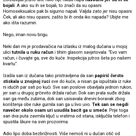
bojali
. A ako su ih se bojali, to znači da su opasni.
Homoseksualce pak bi sigurno napali. Valjda zato jer nisu opasni.
Ček, ali ako nisu opasni, zašto bi ih onda iko napada? Ubijte me
ako išta razumin.
Nego, iman novu brigu.
Neki dan mi je prodavačica na izlasku iz malog dućana u mojoj
ulici
tutnila u ruku račun
i tihim glasom savjetovala: “Evo vam
račun, i čuvajte ga, sve do kuće. Inspekcija jutros šeta po našem
kvartu“.
Izašla san iz dućana tako pristravljena da san
papirić čvrsto
stiskala u znojnoj ruci
sve do kuće, a nisan ga ispuštala iz ruke
ni idućih par sati po kući. Sve san poslove obavljala jednon rukon,
jer san u drugoj grčevito držala račun. Dok san prala suđe držala
san ga među zubima, dok san usisavala dnevni boravak zbog
korištenja obe ruke gurnila san ga u livo uvo.
Tek san se negdi
navečer okolo osam uri usudila bacit ga u smeće
. Prije toga
san dva puta zavrnila ključ u vratima od stana, isključila telefon i
spustila škure na svin prozorima.
Adio lipo doba bezbrižnosti. Više nemoš ni u dućan otić od