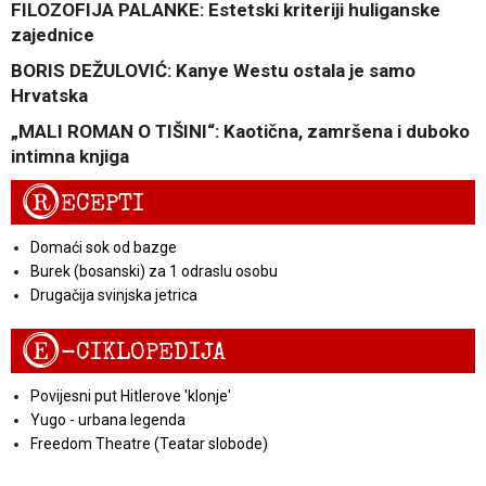
FILOZOFIJA PALANKE: Estetski kriteriji huliganske
zajednice
BORIS DEŽULOVIĆ: Kanye Westu ostala je samo
Hrvatska
„MALI ROMAN O TIŠINI“: Kaotična, zamršena i duboko
intimna knjiga
R
ECEPTI
Domaći sok od bazge
Burek (bosanski) za 1 odraslu osobu
Drugačija svinjska jetrica
E
-CIKLOPEDIJA
Povijesni put Hitlerove 'klonje'
Yugo - urbana legenda
Freedom Theatre (Teatar slobode)