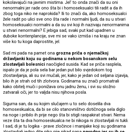
kokolavajući na javnim mistima. Jel' to onda znači da su oni
nenormalni jer rade ono šta bi i homoseksualci tili radit a da ih
zbog toga niko ne naprokida? Ili to znači da, ako homoseksualci
žele radit po ulici sve ono šta rade i normalni ljudi, da su u stvari
homoseksualci normalni a da su svi koji ih nazivaju nenormanima
u stvari nenormalni? E jebiga sad, svaki put kad upadnen u
duboke kontenplancije, sve mi se vako izmiša i na kraju ne znan
više ko tu koga daprostite, jel.
Sad mi pada na pamet ona
grozna priča o njemačkoj
državljanki koju su godinama u nekom bosanskom selu
zlostavljali bolesnici
naočigled susida. Kad se priča rasplela,
ispalo je da je pola sela bar jedan put bilo svjedokom tog
zlostavljanja, ali su svi mučali, jer, kako je jedan od seljana izjavija,
bilo ih je strah od tih zlotvora. Godinama su znači promatrali
kako obitelj muči i ponižava onu jadnu ženu, i svi su složno
zatvarali oči, jer to valjda nisu njihova posla.
Sigurna san, da su kojim slučajem u to selo doselila dva
homoseskualca, da bi se cilo stanovništvo dotičnoga sela diglo
na noge i pribilo ih prije nego šta bi stigli raspakirat stvari. Nema
veze šta ta dva homoseskualca ne bi nikoga ni zlostavljali ni tukli.
I sad, di je tu logika - prave zločince i manijake koji su godinama
zlostavljali jedno dite niko nije nikad napa
navodno jer su ih se