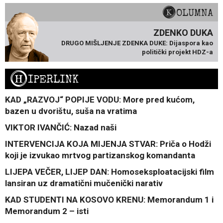
KOLUMNA
ZDENKO DUKA
DRUGO MIŠLJENJE ZDENKA DUKE: Dijaspora kao
politički projekt HDZ-a
H
IPERLINK
KAD „RAZVOJ“ POPIJE VODU: More pred kućom,
bazen u dvorištu, suša na vratima
VIKTOR IVANČIĆ: Nazad naši
INTERVENCIJA KOJA MIJENJA STVAR: Priča o Hodži
koji je izvukao mrtvog partizanskog komandanta
LIJEPA VEČER, LIJEP DAN: Homoseksploatacijski film
lansiran uz dramatični mučenički narativ
KAD STUDENTI NA KOSOVO KRENU: Memorandum 1 i
Memorandum 2 – isti