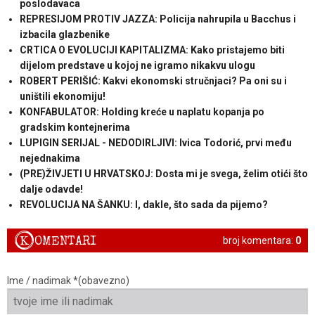
poslodavaca
REPRESIJOM PROTIV JAZZA: Policija nahrupila u Bacchus i
izbacila glazbenike
CRTICA O EVOLUCIJI KAPITALIZMA: Kako pristajemo biti
dijelom predstave u kojoj ne igramo nikakvu ulogu
ROBERT PERIŠIĆ: Kakvi ekonomski stručnjaci? Pa oni su i
uništili ekonomiju!
KONFABULATOR: Holding kreće u naplatu kopanja po
gradskim kontejnerima
LUPIGIN SERIJAL - NEDODIRLJIVI: Ivica Todorić, prvi među
nejednakima
(PRE)ŽIVJETI U HRVATSKOJ: Dosta mi je svega, želim otići što
dalje odavde!
REVOLUCIJA NA ŠANKU: I, dakle, što sada da pijemo?
K
OMENTARI
broj komentara:
0
Ime / nadimak *(obavezno)