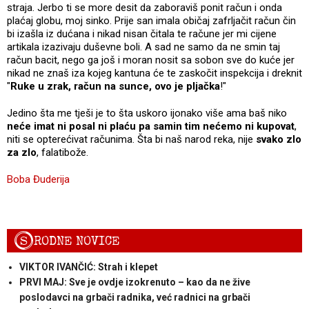
straja. Jerbo ti se more desit da zaboraviš ponit račun i onda
plaćaj globu, moj sinko. Prije san imala običaj zafrljačit račun čin
bi izašla iz dućana i nikad nisan čitala te račune jer mi cijene
artikala izazivaju duševne boli. A sad ne samo da ne smin taj
račun bacit, nego ga još i moran nosit sa sobon sve do kuće jer
nikad ne znaš iza kojeg kantuna će te zaskočit inspekcija i dreknit
"
Ruke u zrak, račun na sunce, ovo je pljačka
!"
Jedino šta me tješi je to šta uskoro ijonako više ama baš niko
neće imat ni posal ni plaću pa samin tim nećemo ni kupovat
,
niti se opterećivat računima. Šta bi naš narod reka, nije
svako zlo
za zlo
, falatibože.
Boba Đuderija
S
RODNE NOVICE
VIKTOR IVANČIĆ: Strah i klepet
PRVI MAJ: Sve je ovdje izokrenuto – kao da ne žive
poslodavci na grbači radnika, već radnici na grbači