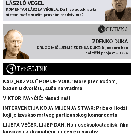
LÁSZLÓ VÉGEL
KOMENTAR LÁSZLA VÉGELA: Da li se autokratski
sistem može srušiti pravnim sredstvima?
KOLUMNA
ZDENKO DUKA
DRUGO MIŠLJENJE ZDENKA DUKE: Dijaspora kao
politički projekt HDZ-a
H
IPERLINK
KAD „RAZVOJ“ POPIJE VODU: More pred kućom,
bazen u dvorištu, suša na vratima
VIKTOR IVANČIĆ: Nazad naši
INTERVENCIJA KOJA MIJENJA STVAR: Priča o Hodži
koji je izvukao mrtvog partizanskog komandanta
LIJEPA VEČER, LIJEP DAN: Homoseksploatacijski film
lansiran uz dramatični mučenički narativ