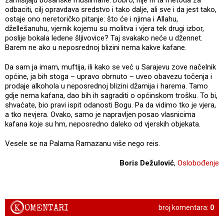
odbaciti, cilj opravdava sredstvo i tako dalje, ali sve i da jest tako,
ostaje ono neretoričko pitanje: što će i njima i Allahu,
džellešanuhu, vjernik kojemu su molitva i vjera tek drugi izbor,
poslije bokala ledene šljivovice? Taj svakako neće u džennet.
Barem ne ako u neposrednoj blizini nema kakve kafane.
Da sam ja imam, muftija, ili kako se već u Sarajevu zove načelnik
općine, ja bih stoga – upravo obrnuto – uveo obavezu točenja i
prodaje alkohola u neposrednoj blizini džamija i harema. Tamo
gdje nema kafana, dao bih ih sagraditi o općinskom trošku. To bi,
shvaćate, bio pravi ispit odanosti Bogu. Pa da vidimo tko je vjera,
a tko nevjera. Ovako, samo je napravljen posao vlasnicima
kafana koje su hm, neposredno daleko od vjerskih objekata.
Vesele se na Palama Ramazanu više nego reis.
Boris Dežulović
,
Oslobođenje
K
OMENTARI
broj komentara:
0