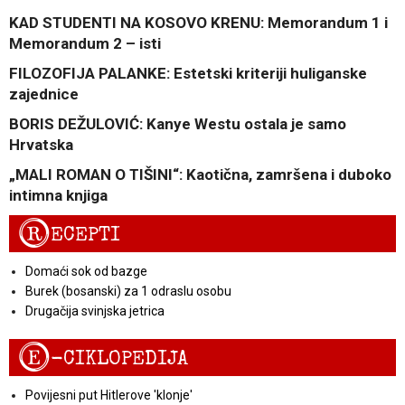
KAD STUDENTI NA KOSOVO KRENU: Memorandum 1 i
Memorandum 2 – isti
FILOZOFIJA PALANKE: Estetski kriteriji huliganske
zajednice
BORIS DEŽULOVIĆ: Kanye Westu ostala je samo
Hrvatska
„MALI ROMAN O TIŠINI“: Kaotična, zamršena i duboko
intimna knjiga
R
ECEPTI
Domaći sok od bazge
Burek (bosanski) za 1 odraslu osobu
Drugačija svinjska jetrica
E
-CIKLOPEDIJA
Povijesni put Hitlerove 'klonje'