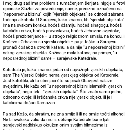
I moj drug sad ima problem s tumačenjem šerijata: nigdje u fetvi
općinske Službe za privredu nije, naime, precizno označeno na
"neposrednu blizinu" kojih "vjerskih objekata" se odnosi zabrana
točenja alkohola. U Sarajevu, kako znamo, tih "vjerskih objekata"
ima na svakom koraku, hoćeš džamiju, hoćeš sinagogu, hoćeš
katoličku crkvu, hoćeš pravoslavnu, hoćeš Jehovine svjedoke,
hoćeš prezbiterijance – u strogo religioznom smislu, na koncu, i
Koševo i Grbavica su vjerski objekti – pa je teško u Sarajevu
pronaći ćošak za otvoriti kafanu, a da nije "u neposrednoj blizini"
nekog vjerskog objekta. Kožina je mala kafana, na primjer, "u
neposrednoj blizini" same – sarajevske Katedrale.
Katedrala je, kako znamo, jedan od najvažnijih vjerskih objekata,
sam The Vjerski Objekt, nema vjerskijeg objekta od Katedrale.
Jest katolički, ali to učenjaci što su pisali Obavijest nalaze
svejednim. Ne kažu oni "u neposrednoj blizini islamskih vjerskih
objekata", nego tek - "vjerskih objekata". Što znači samo jedno,
odnosno dvoje: ili kršćanska crkva nije vjerski objekt, ili je i
katolicima došao Ramazan.
Pa sad Kožo, da skratim, ne zna smije li ili ne smije točiti alkohol.
Ne bi svakako volio da mu iz obližnje Katedrale bane ljuti
sarajevski nadbiskup okružen onim svojim bilmezima iz