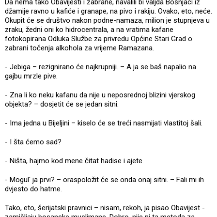
Da nema tako Obavijesti i zabrane, navalili bi valjda Bošnjaci iz
džamije ravno u kafiće i granape, na pivo i rakiju. Ovako, eto, neće.
Okupit će se društvo nakon podne-namaza, milion je stupnjeva u
zraku, žedni oni ko hidrocentrala, a na vratima kafane
fotokopirana Odluka Službe za privredu Općine Stari Grad o
zabrani točenja alkohola za vrijeme Ramazana.
- Jebiga – rezignirano će najkrupniji. – A ja se baš napalio na
gajbu mrzle pive.
- Zna li ko neku kafanu da nije u neposrednoj blizini vjerskog
objekta? – dosjetit će se jedan sitni.
- Ima jedna u Bijeljini – kiselo će se treći nasmijati vlastitoj šali.
- I šta ćemo sad?
- Ništa, hajmo kod mene čitat hadise i ajete.
- Mogul' ja prvi? – oraspoložit će se onda onaj sitni. – Fali mi ih
dvjesto do hatme.
Tako, eto, šerijatski pravnici – nisam, rekoh, ja pisao Obavijest -
zamišljaju bosanske muslimane. Dobro, nije ni ta metoda za