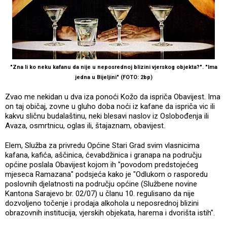
"Zna li ko neku kafanu da nije u neposrednoj blizini vjerskog objekta?". "Ima
jedna u Bijeljini" (FOTO: 2bp)
Zvao me nekidan u dva iza ponoći Kožo da ispriča Obavijest. Ima
on taj običaj, zovne u gluho doba noći iz kafane da ispriča vic ili
kakvu sličnu budalaštinu, neki blesavi naslov iz Oslobođenja ili
Avaza, osmrtnicu, oglas ili, štajaznam, obavijest.
Elem, Služba za privredu Općine Stari Grad svim vlasnicima
kafana, kafića, aščinica, ćevabdžinica i granapa na području
općine poslala Obavijest kojom ih "povodom predstojećeg
mjeseca Ramazana" podsjeća kako je "Odlukom o rasporedu
poslovnih djelatnosti na području općine (Službene novine
Kantona Sarajevo br. 02/07) u članu 10. regulisano da nije
dozvoljeno točenje i prodaja alkohola u neposrednoj blizini
obrazovnih institucija, vjerskih objekata, harema i dvorišta istih".