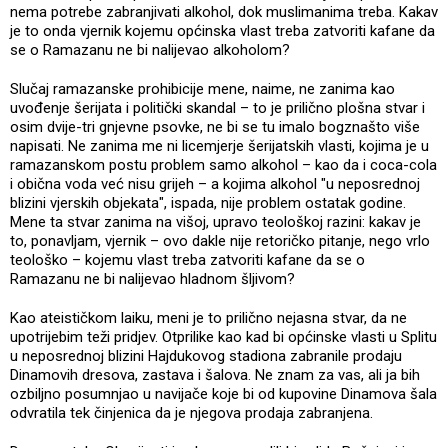
nema potrebe zabranjivati alkohol, dok muslimanima treba. Kakav
je to onda vjernik kojemu općinska vlast treba zatvoriti kafane da
se o Ramazanu ne bi nalijevao alkoholom?
Slučaj ramazanske prohibicije mene, naime, ne zanima kao
uvođenje šerijata i politički skandal – to je prilično plošna stvar i
osim dvije-tri gnjevne psovke, ne bi se tu imalo bogznašto više
napisati. Ne zanima me ni licemjerje šerijatskih vlasti, kojima je u
ramazanskom postu problem samo alkohol – kao da i coca-cola
i obična voda već nisu grijeh – a kojima alkohol "u neposrednoj
blizini vjerskih objekata", ispada, nije problem ostatak godine.
Mene ta stvar zanima na višoj, upravo teološkoj razini: kakav je
to, ponavljam, vjernik – ovo dakle nije retoričko pitanje, nego vrlo
teološko – kojemu vlast treba zatvoriti kafane da se o
Ramazanu ne bi nalijevao hladnom šljivom?
Kao ateističkom laiku, meni je to prilično nejasna stvar, da ne
upotrijebim teži pridjev. Otprilike kao kad bi općinske vlasti u Splitu
u neposrednoj blizini Hajdukovog stadiona zabranile prodaju
Dinamovih dresova, zastava i šalova. Ne znam za vas, ali ja bih
ozbiljno posumnjao u navijače koje bi od kupovine Dinamova šala
odvratila tek činjenica da je njegova prodaja zabranjena.