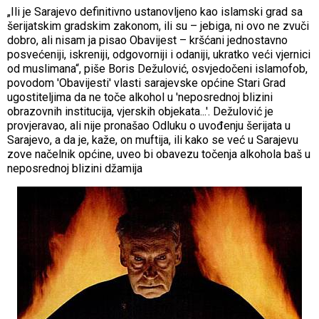
„Ili je Sarajevo definitivno ustanovljeno kao islamski grad sa
šerijatskim gradskim zakonom, ili su – jebiga, ni ovo ne zvuči
dobro, ali nisam ja pisao Obavijest – kršćani jednostavno
posvećeniji, iskreniji, odgovorniji i odaniji, ukratko veći vjernici
od muslimana“, piše Boris Dežulović, osvjedočeni islamofob,
povodom 'Obavijesti' vlasti sarajevske općine Stari Grad
ugostiteljima da ne toče alkohol u 'neposrednoj blizini
obrazovnih institucija, vjerskih objekata...'. Dežulović je
provjeravao, ali nije pronašao Odluku o uvođenju šerijata u
Sarajevo, a da je, kaže, on muftija, ili kako se već u Sarajevu
zove načelnik općine, uveo bi obavezu točenja alkohola baš u
neposrednoj blizini džamija