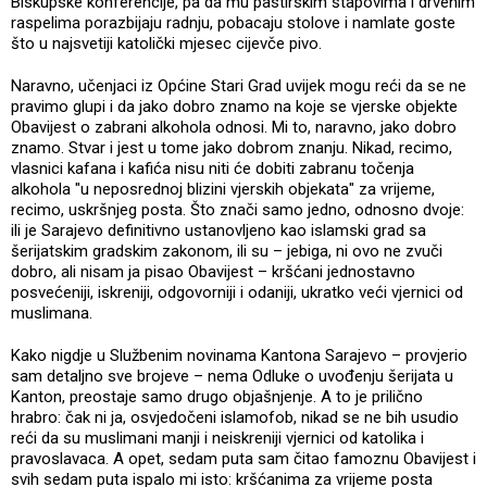
Biskupske konferencije, pa da mu pastirskim štapovima i drvenim
raspelima porazbijaju radnju, pobacaju stolove i namlate goste
što u najsvetiji katolički mjesec cijevče pivo.
Naravno, učenjaci iz Općine Stari Grad uvijek mogu reći da se ne
pravimo glupi i da jako dobro znamo na koje se vjerske objekte
Obavijest o zabrani alkohola odnosi. Mi to, naravno, jako dobro
znamo. Stvar i jest u tome jako dobrom znanju. Nikad, recimo,
vlasnici kafana i kafića nisu niti će dobiti zabranu točenja
alkohola "u neposrednoj blizini vjerskih objekata" za vrijeme,
recimo, uskršnjeg posta. Što znači samo jedno, odnosno dvoje:
ili je Sarajevo definitivno ustanovljeno kao islamski grad sa
šerijatskim gradskim zakonom, ili su – jebiga, ni ovo ne zvuči
dobro, ali nisam ja pisao Obavijest – kršćani jednostavno
posvećeniji, iskreniji, odgovorniji i odaniji, ukratko veći vjernici od
muslimana.
Kako nigdje u Službenim novinama Kantona Sarajevo – provjerio
sam detaljno sve brojeve – nema Odluke o uvođenju šerijata u
Kanton, preostaje samo drugo objašnjenje. A to je prilično
hrabro: čak ni ja, osvjedočeni islamofob, nikad se ne bih usudio
reći da su muslimani manji i neiskreniji vjernici od katolika i
pravoslavaca. A opet, sedam puta sam čitao famoznu Obavijest i
svih sedam puta ispalo mi isto: kršćanima za vrijeme posta