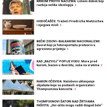
KRIKOM PROTIV NACIZMA: Limeni doboš koji
razbija velike ideologije
HODOČAŠĆE: Tražeći Friedricha Nietzschea
i njegove misli
BEČKI ZIDOVI–BALKANSKI NACIONALIZMI:
Susret koji je fotoreportažu pretvorio u
agresivnu prijetnju
KAD „RAZVOJ“ POPIJE VODU: More pred
kućom, bazen u dvorištu, suša na vratima
NAKON OČEVIDA: Naloženo uklanjanje
objekata koje su postavili organizatori
Thompsonova koncerta
THOMPSONOVI ŠATORI NAD ŽRTVAMA
FAŠISTA: „Oni očito mogu raditi štogod žele“