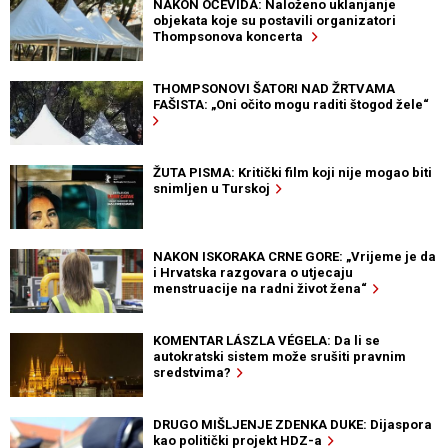
NAKON OČEVIDA: Naloženo uklanjanje
objekata koje su postavili organizatori
Thompsonova koncerta
THOMPSONOVI ŠATORI NAD ŽRTVAMA
FAŠISTA: „Oni očito mogu raditi štogod žele“
ŽUTA PISMA: Kritički film koji nije mogao biti
snimljen u Turskoj
NAKON ISKORAKA CRNE GORE: „Vrijeme je da
i Hrvatska razgovara o utjecaju
menstruacije na radni život žena“
KOMENTAR LÁSZLA VÉGELA: Da li se
autokratski sistem može srušiti pravnim
sredstvima?
DRUGO MIŠLJENJE ZDENKA DUKE: Dijaspora
kao politički projekt HDZ-a