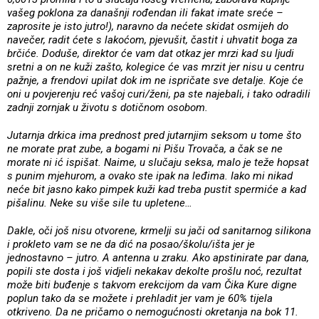
vašeg poklona za današnji rođendan ili fakat imate sreće –
zaprosite je isto jutro!), naravno da nećete skidat osmijeh do
navečer, radit ćete s lakoćom, pjevušit, častit i uhvatit boga za
brčiće. Doduše, direktor će vam dat otkaz jer mrzi kad su ljudi
sretni a on ne kuži zašto, kolegice će vas mrzit jer nisu u centru
pažnje, a frendovi upilat dok im ne ispričate sve detalje. Koje će
oni u povjerenju reć vašoj curi/ženi, pa ste najebali, i tako odradili
zadnji zornjak u životu s dotičnom osobom.
Jutarnja drkica ima prednost pred jutarnjim seksom u tome što
ne morate prat zube, a bogami ni Pišu Trovača, a čak se ne
morate ni ić ispišat. Naime, u slučaju seksa, malo je teže hopsat
s punim mjehurom, a ovako ste ipak na leđima. Iako mi nikad
neće bit jasno kako pimpek kuži kad treba pustit spermiće a kad
pišalinu. Neke su više sile tu upletene…
Dakle, oči još nisu otvorene, krmelji su jači od sanitarnog silikona
i prokleto vam se ne da dić na posao/školu/išta jer je
jednostavno – jutro. A antenna u zraku. Ako apstinirate par dana,
popili ste dosta i još vidjeli nekakav dekolte prošlu noć, rezultat
može biti buđenje s takvom erekcijom da vam Čika Kure digne
poplun tako da se možete i prehladit jer vam je 60% tijela
otkriveno. Da ne pričamo o nemogućnosti okretanja na bok 11.