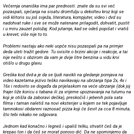
Večernja onaniška ima par prednosti: znate da su svi već
pozaspali, sjećanja na sisatu dromfulju u dekolteu kroz koji se
vidi klitoris su još svježa, literatura, kompjuter, video i dvd su
nadohvat ruke i sve se može natenane prilagodit, dohvatit, pustit
i u miru zauzet položaj. Kod jutarnje, kad se odeš popišat i vratiš
u krevet, više nije to to.
Problemi nastaju ako neki uopće nisu pozaspali pa na primjer
deda uleti tražit gedore. Tu ovisite o brzini akcije i reakcije, a tai
nije nešto s obzirom da vam je dvije litre benzina u vidu krvi
otišlo u drugu glavu.
Greška kod dvd-a je da se ljudi navikli na gledanje pornjava na
video kazetama jezivo teško navikavaju na ubrzanja tipa 2x, 4x i
16x i redovito se događa da prijelaskom na veće ubrzanje (dok joj
frajer liže koricu s tabana ili za vrijeme upoznavanja na tulumu na
koji je otišla da zaboravi dečka), preskočiš i jebenih pola sata
filma i taman naletiš na novi eksterijer u kojem se tek pojavljuje
tamnokosi obdareni raznosač pizza koji će ševit za cca 8 minuta,
što tebi nikako ne odgovara.
Jednom kad konačno i legneš i upališ telku, shvatit ćeš da je
krepao ton i da ćeš se morat ponovo dić. Da ne spominjemo da