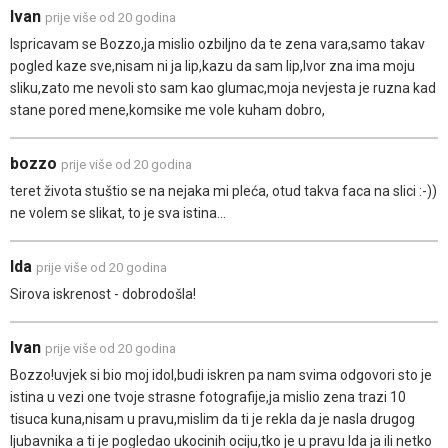
Ivan
prije više od 20 godina
Ispricavam se Bozzo,ja mislio ozbiljno da te zena vara,samo takav
pogled kaze sve,nisam ni ja lip,kazu da sam lip,Ivor zna ima moju
sliku,zato me nevoli sto sam kao glumac,moja nevjesta je ruzna kad
stane pored mene,komsike me vole kuham dobro,
bozzo
prije više od 20 godina
teret života stuštio se na nejaka mi pleća, otud takva faca na slici :-))
ne volem se slikat, to je sva istina...
Ida
prije više od 20 godina
Sirova iskrenost - dobrodošla!
Ivan
prije više od 20 godina
Bozzo!uvjek si bio moj idol,budi iskren pa nam svima odgovori sto je
istina u vezi one tvoje strasne fotografije,ja mislio zena trazi 10
tisuca kuna,nisam u pravu,mislim da ti je rekla da je nasla drugog
ljubavnika a ti je pogledao ukocinih ociju,tko je u pravu Ida ja ili netko