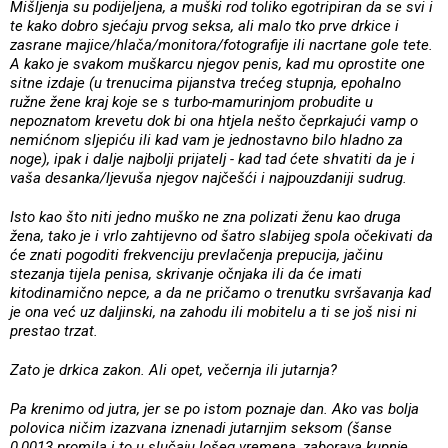
Mišljenja su podijeljena, a muški rod toliko egotripiran da se svi i
te kako dobro sjećaju prvog seksa, ali malo tko prve drkice i
zasrane majice/hlača/monitora/fotografije ili nacrtane gole tete.
A kako je svakom muškarcu njegov penis, kad mu oprostite one
sitne izdaje (u trenucima pijanstva trećeg stupnja, epohalno
ružne žene kraj koje se s turbo-mamurinjom probudite u
nepoznatom krevetu dok bi ona htjela nešto čeprkajući vamp o
nemićnom sljepiću ili kad vam je jednostavno bilo hladno za
noge), ipak i dalje najbolji prijatelj - kad tad ćete shvatiti da je i
vaša desanka/ljevuša njegov najčešći i najpouzdaniji sudrug.
Isto kao što niti jedno muško ne zna polizati ženu kao druga
žena, tako je i vrlo zahtijevno od šatro slabijeg spola očekivati da
će znati pogoditi frekvenciju prevlačenja prepucija, jačinu
stezanja tijela penisa, skrivanje očnjaka ili da će imati
kitodinamično nepce, a da ne pričamo o trenutku svršavanja kad
je ona već uz daljinski, na zahodu ili mobitelu a ti se još nisi ni
prestao trzat.
Zato je drkica zakon. Ali opet, večernja ili jutarnja?
Pa krenimo od jutra, jer se po istom poznaje dan. Ako vas bolja
polovica ničim izazvana iznenadi jutarnjim seksom (šanse
0,0013 promila i to u slučaju lošeg vremena, zaborava kupnje