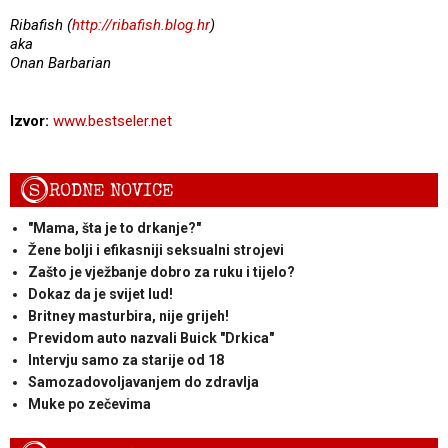
Ribafish (
http://ribafish.blog.hr
)
aka
Onan Barbarian
Izvor:
www.bestseler.net
S
RODNE NOVICE
"Mama, šta je to drkanje?"
Žene bolji i efikasniji seksualni strojevi
Zašto je vježbanje dobro za ruku i tijelo?
Dokaz da je svijet lud!
Britney masturbira, nije grijeh!
Previdom auto nazvali Buick "Drkica"
Intervju samo za starije od 18
Samozadovoljavanjem do zdravlja
Muke po zečevima