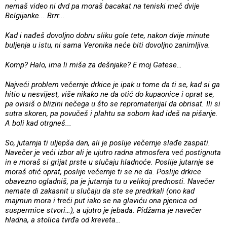
nemaš video ni dvd pa moraš bacakat na teniski meč dvije
Belgijanke... Brrr...
Kad i nađeš dovoljno dobru sliku gole tete, nakon dvije minute
buljenja u istu, ni sama Veronika neće biti dovoljno zanimljiva.
Komp? Halo, ima li miša za dešnjake? E moj Gatese…
Najveći problem večernje drkice je ipak u tome da ti se, kad si ga
hitio u nesvijest, više nikako ne da otić do kupaonice i oprat se,
pa ovisiš o blizini nečega u što se repromaterijal da obrisat. Ili si
sutra skoren, pa povučeš i plahtu sa sobom kad ideš na pišanje.
A boli kad otrgneš...
So, jutarnja ti uljepša dan, ali je poslije večernje slađe zaspati.
Navečer je veći izbor ali je ujutro radna atmosfera već postignuta
in e moraš si grijat prste u slučaju hladnoće. Poslije jutarnje se
moraš otić oprat, poslije večernje ti se ne da. Poslije drkice
obavezno ogladniš, pa je jutarnja tu u velikoj prednosti. Navečer
nemate di zakasnit u slučaju da ste se predrkali (ono kad
majmun mora i treći put iako se na glaviću ona pjenica od
suspermice stvori…), a ujutro je jebada. Pidžama je navečer
hladna, a stolica tvrđa od kreveta…