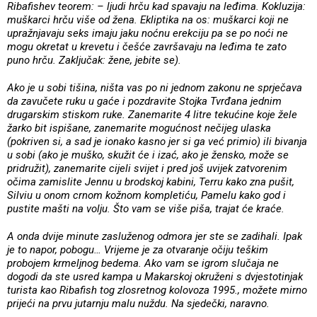
Ribafishev teorem: – ljudi hrču kad spavaju na leđima. Kokluzija:
muškarci hrču više od žena. Ekliptika na os: muškarci koji ne
upražnjavaju seks imaju jaku noćnu erekciju pa se po noći ne
mogu okretat u krevetu i češće završavaju na leđima te zato
puno hrču. Zaključak: žene, jebite se).
Ako je u sobi tišina, ništa vas po ni jednom zakonu ne sprječava
da zavučete ruku u gaće i pozdravite Stojka Tvrđana jednim
drugarskim stiskom ruke. Zanemarite 4 litre tekućine koje žele
žarko bit ispišane, zanemarite mogućnost nečijeg ulaska
(pokriven si, a sad je ionako kasno jer si ga već primio) ili bivanja
u sobi (ako je muško, skužit će i izać, ako je žensko, može se
pridružit), zanemarite cijeli svijet i pred još uvijek zatvorenim
očima zamislite Jennu u brodskoj kabini, Terru kako zna pušit,
Silviu u onom crnom kožnom kompletiću, Pamelu kako god i
pustite mašti na volju. Što vam se više piša, trajat će kraće.
A onda dvije minute zasluženog odmora jer ste se zadihali. Ipak
je to napor, pobogu… Vrijeme je za otvaranje očiju teškim
probojem krmeljnog bedema. Ako vam se igrom slučaja ne
dogodi da ste usred kampa u Makarskoj okruženi s dvjestotinjak
turista kao Ribafish tog zlosretnog kolovoza 1995., možete mirno
prijeći na prvu jutarnju malu nuždu. Na sjedečki, naravno.