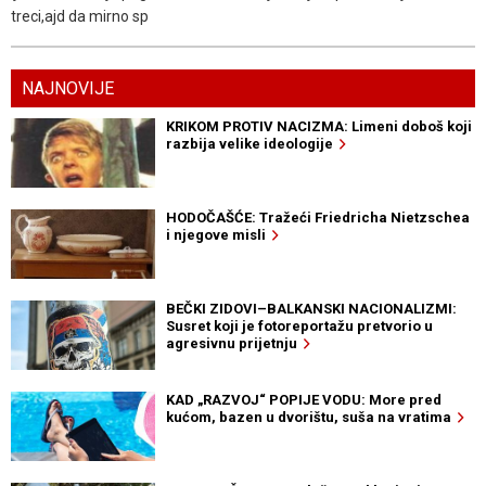
treci,ajd da mirno sp
NAJNOVIJE
KRIKOM PROTIV NACIZMA: Limeni doboš koji
razbija velike ideologije
HODOČAŠĆE: Tražeći Friedricha Nietzschea
i njegove misli
BEČKI ZIDOVI–BALKANSKI NACIONALIZMI:
Susret koji je fotoreportažu pretvorio u
agresivnu prijetnju
KAD „RAZVOJ“ POPIJE VODU: More pred
kućom, bazen u dvorištu, suša na vratima