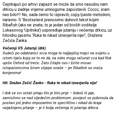
Čeprkajući po arhivi zapazit se može da smo nasušnu nam
drkicu u zadnje vrijeme umnogome zapostavili. Ccccc, sram
nas bilo!!! No, sada ćemo to ispraviti, copy/paste metodom,
naravno. S 'Bestselera' prenosimo duhovit tekst kojim
Ribafish (ako ne znate, to je jedan od bivših voditelja
Lokasovog 'Upitnika') uspoređuje jutarnju i večernju drkicu, uz
hitoidnu pjesmu 'Ruka te nikad iznevjerila nije!', Dražena
Zečića Žanka
Večernji VS Jutarnji (drk)
Sudeći po odabranici srca moga te najljepšoj majci na svijetu u
istom tijelu kojoj se to ne da, na seks mogu računat cca kad Rok
upiše Oxford od treće. Zato čitajte ovo i širite misao
istopaćenicima širom slijepe snaše – jer Ribafish se vraća
korijenima!
Hit: Dražen Zečić Žanko - Ruka te nikad iznevjerila nije!
I dok se svi ostali pitaju što je bilo prije – kokoš ili jaje,
zamislimo se nad sljedećim problemom: povijest se pobrinula da
postavi još jedno impozantno te specifično i nikad do kraja
razjašnjeno pitanje – je li bolja večernja ili jutarnja drkica.