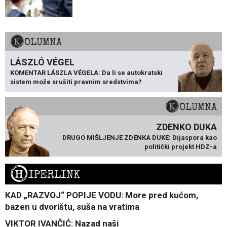
KOLUMNA
LÁSZLÓ VÉGEL
KOMENTAR LÁSZLA VÉGELA: Da li se autokratski
sistem može srušiti pravnim sredstvima?
KOLUMNA
ZDENKO DUKA
DRUGO MIŠLJENJE ZDENKA DUKE: Dijaspora kao
politički projekt HDZ-a
H
IPERLINK
KAD „RAZVOJ“ POPIJE VODU: More pred kućom,
bazen u dvorištu, suša na vratima
VIKTOR IVANČIĆ: Nazad naši