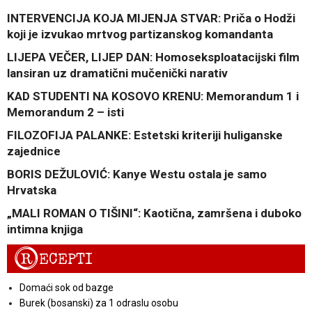
INTERVENCIJA KOJA MIJENJA STVAR: Priča o Hodži
koji je izvukao mrtvog partizanskog komandanta
LIJEPA VEČER, LIJEP DAN: Homoseksploatacijski film
lansiran uz dramatični mučenički narativ
KAD STUDENTI NA KOSOVO KRENU: Memorandum 1 i
Memorandum 2 – isti
FILOZOFIJA PALANKE: Estetski kriteriji huliganske
zajednice
BORIS DEŽULOVIĆ: Kanye Westu ostala je samo
Hrvatska
„MALI ROMAN O TIŠINI“: Kaotična, zamršena i duboko
intimna knjiga
R
ECEPTI
Domaći sok od bazge
Burek (bosanski) za 1 odraslu osobu