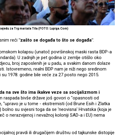
svjedu za Trg maršala Tita (FOTO: Lupiga.Com)
snim reći
"zašto se događa to što se događa"
.
nomskom kolapsu (unatoč površinskoj maski rasta BDP-a
ndarda). U zadnjih je pet godina iz zemlje otišlo oko
 djecu, broj zaposlenih je u padu, a svakim danom dolaze
sti. Istovremeno, realni BDP nam je niži nego sredinom
i su 1978. godine bile veće za 27 posto nego 2015.
a na sve što ima ikakve veze sa socijalizmom i
n raspada bivše države još govori o "opasnosti od
 "upravo je u tome - ekstremisti (od Brune Esih i Zlatka
 bolno su svjesni toga da se 'neovisna' Hrvatska (koja je
ječ o nerazvijenoj i nevažnoj koloniji SAD-a i EU) nema
.
ijalnoj pravdi ili drugačijem društvu od tajkunske distopije