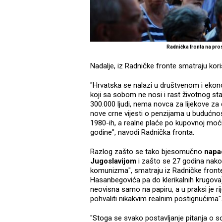
Radnička fronta na pro
Nadalje, iz Radničke fronte smatraju kori
"Hrvatska se nalazi u društvenom i eko
koji sa sobom ne nosi i rast životnog sta
300.000 ljudi, nema novca za lijekove za
nove crne vijesti o penzijama u budućno
1980-ih, a realne plaće po kupovnoj moć
godine", navodi Radnička fronta.
Razlog zašto se tako bjesomučno
napad
Jugoslavijom
i zašto se 27 godina nako
komunizma", smatraju iz Radničke fronte,
Hasanbegovića pa do klerikalnih krugova)
neovisna samo na papiru, a u praksi je ri
pohvaliti nikakvim realnim postignućima"
"Stoga se svako postavljanje pitanja o soc