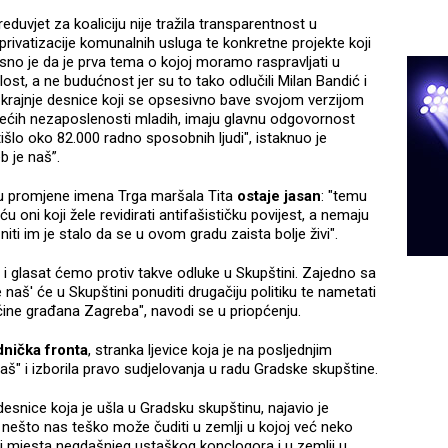
eduvjet za koaliciju nije tražila transparentnost u
 privatizacije komunalnih usluga te konkretne projekte koji
losno je da je prva tema o kojoj moramo raspravljati u
st, a ne budućnost jer su to tako odlučili Milan Bandić i
ri krajnje desnice koji se opsesivno bave svojom verzijom
jvećih nezaposlenosti mladih, imaju glavnu odgovornost
išlo oko 82.000 radno sposobnih ljudi", istaknuo je
eb je naš”.
ju promjene imena Trga maršala Tita
ostaje jasan
: "temu
ni koji žele revidirati antifašističku povijest, a nemaju
iti im je stalo da se u ovom gradu zaista bolje živi".
i glasat ćemo protiv takve odluke u Skupštini. Zajedno sa
 naš' će u Skupštini ponuditi drugačiju politiku te nametati
ećine građana Zagreba", navodi se u priopćenju.
nička fronta
, stranka ljevice koja je na posljednjim
naš" i izborila pravo sudjelovanja u radu Gradske skupštine.
esnice koja je ušla u Gradsku skupštinu, najavio je
nešto nas teško može čuditi u zemlji u kojoj već neko
raj mjesta negdašnjeg ustaškog konclogora i u zemlji u