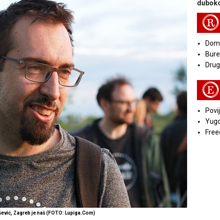
duboko
R
Doma
Bure
Druga
E
Povij
Yugo
Free
vić, Zagreb je naš (FOTO: Lupiga.Com)