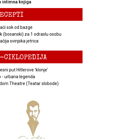
 intimna knjiga
ECEPTI
ći sok od bazge
k (bosanski) za 1 odraslu osobu
čija svinjska jetrica
-CIKLOPEDIJA
esni put Hitlerove 'klonje'
 - urbana legenda
dom Theatre (Teatar slobode)