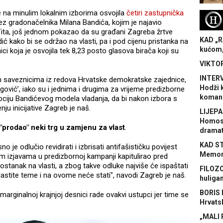
je na minulim lokalnim izborima osvojila
četiri zastupnička
H
ez gradonačelnika Milana Bandića, kojim je najavio
ita, još jednom pokazao da su građani Zagreba žrtve
KAD „R
ić kako bi se održao na vlasti, pa i pod cijenu pristanka na
kućom,
nici koja je osvojila tek 8,23 posto glasova birača koji su
VIKTOR
INTERV
im saveznicima iz redova Hrvatske demokratske zajednice,
Hodži 
vić’, iako su i jednima i drugima za vrijeme predizborne
koman
pciju Bandićevog modela vladanja, da bi nakon izbora s
enju inicijative Zagreb je naš.
LIJEPA
Homose
 "prodao" neki trg u zamjenu za vlast
.
dramat
KAD S
 je odlučio revidirati i izbrisati antifašističku povijest
Memora
im izjavama u predizbornoj kampanji kapitulirao pred
tanak na vlasti, a zbog takve odluke najviše će ispaštati
FILOZO
astite teme i na ovome neće stati", navodi Zagreb je naš.
huliga
BORIS 
e marginalnoj krajnjoj desnici rade ovakvi ustupci jer time se
Hrvats
„MALI 