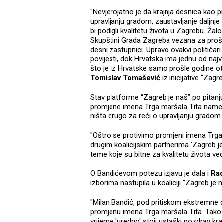
"Nevjerojatno je da krajnja desnica kao pr
upravljanju gradom, zaustavljanje daljnje
bi podigli kvalitetu života u Zagrebu. Ža
Skupštini Grada Zagreba vezana za prošlo
desni zastupnici. Upravo ovakvi političa
povijesti, dok Hrvatska ima jednu od na
što je iz Hrvatske samo prošle godine ot
Tomislav Tomašević
iz inicijative “Zagr
Stav platforme “Zagreb je naš” po pitan
promjene imena Trga maršala Tita nameću o
ništa drugo za reći o upravljanju gradom n
"Oštro se protivimo promjeni imena Trga 
drugim koalicijskim partnerima 'Zagreb je
teme koje su bitne za kvalitetu života v
O Bandićevom potezu izjavu je dala i
Rad
izborima nastupila u koaliciji "Zagreb je 
"Milan Bandić, pod pritiskom ekstremne d
promjenu imena Trga maršala Tita. Tako 
vrijeme 'uredno' stoji ustaški pozdrav k