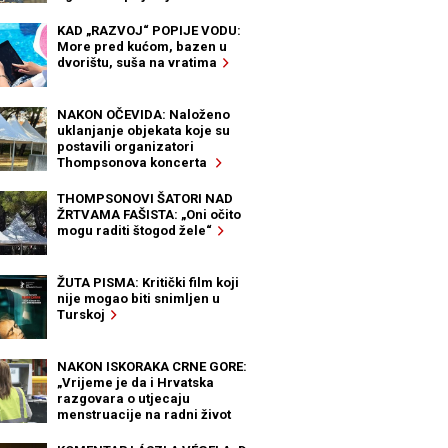
KAD „RAZVOJ“ POPIJE VODU:
More pred kućom, bazen u
dvorištu, suša na vratima
NAKON OČEVIDA: Naloženo
uklanjanje objekata koje su
postavili organizatori
Thompsonova koncerta
THOMPSONOVI ŠATORI NAD
ŽRTVAMA FAŠISTA: „Oni očito
mogu raditi štogod žele“
ŽUTA PISMA: Kritički film koji
nije mogao biti snimljen u
Turskoj
NAKON ISKORAKA CRNE GORE:
„Vrijeme je da i Hrvatska
razgovara o utjecaju
menstruacije na radni život
žena“