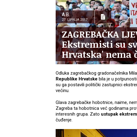
A.B.
27. LIPNJA 2017.
ZAGREBAČKA LJE
Ekstremisti su sv
Hrvatska' nema 
Odluka zagrebačkog gradonačelnika Mil
Republike Hrvatske
bila je u potpunost
su ga postavili politički zastupnici eks
većinu.
Glava zagrebačke hobotnice, naime, nema 
Zagreba ta hobotnica već godinama proteži
interesnih grupa. Zato
ustupak ekstrem
čuđenje.