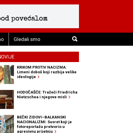
mo
Gledali smo
NOVIJE
KRIKOM PROTIV NACIZMA:
Limeni doboš koji razbija velike
ideologije
HODOČAŠĆE: Tražeći Friedricha
Nietzschea i njegove misli
BEČKI ZIDOVI–BALKANSKI
NACIONALIZMI: Susret koji je
fotoreportažu pretvorio u
agresivnu prijetnju