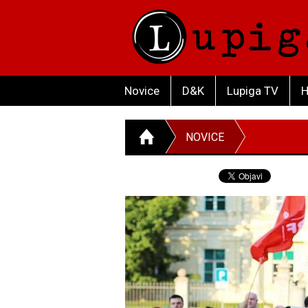
Novice
D&K
Lupiga TV
H
NOVICE