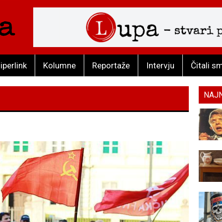
iperlink
Kolumne
Reportaže
Intervju
Čitali s
NAJ