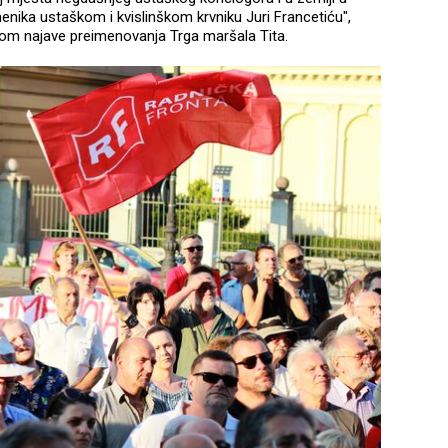
enika ustaškom i kvislinškom krvniku Juri Francetiću",
dom najave preimenovanja Trga maršala Tita.