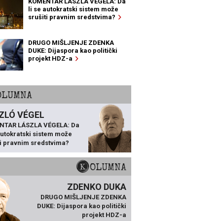
KOMENTAR LÁSZLA VÉGELA: Da
li se autokratski sistem može
srušiti pravnim sredstvima?
DRUGO MIŠLJENJE ZDENKA
DUKE: Dijaspora kao politički
projekt HDZ-a
KOLUMNA
ZLÓ VÉGEL
NTAR LÁSZLA VÉGELA: Da
 autokratski sistem može
ti pravnim sredstvima?
KOLUMNA
ZDENKO DUKA
DRUGO MIŠLJENJE ZDENKA
DUKE: Dijaspora kao politički
projekt HDZ-a