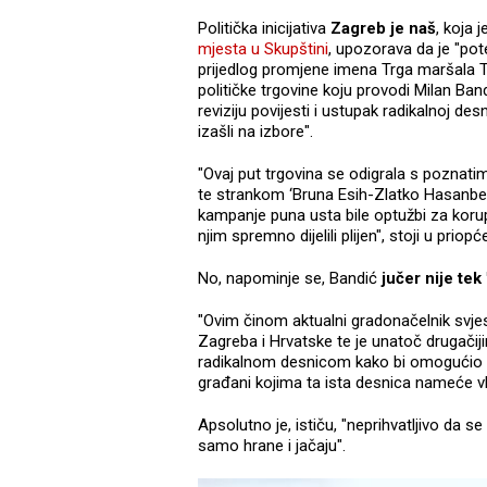
Politička inicijativa
Zagreb je naš
, koja 
mjesta u Skupštini
, upozorava da je "pot
prijedlog promjene imena Trga maršala T
političke trgovine koju provodi Milan Band
reviziju povijesti i ustupak radikalnoj des
izašli na izbore".
"Ovaj put trgovina se odigrala s poznat
te strankom ‘Bruna Esih-Zlatko Hasanbego
kampanje puna usta bile optužbi za koru
njim spremno dijelili plijen", stoji u priopć
No, napominje se, Bandić
jučer nije tek
"Ovim činom aktualni gradonačelnik svjesno
Zagreba i Hrvatske te je unatoč drugačij
radikalnom desnicom kako bi omogućio os
građani kojima ta ista desnica nameće vl
Apsolutno je, ističu, "neprihvatljivo da s
samo hrane i jačaju".