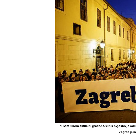
"Ovim činom aktualni gradonačelnik svjesno je odluči
Zagreb je n