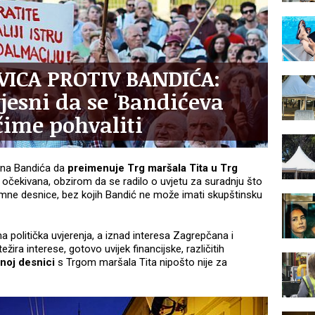
VICA PROTIV BANDIĆA:
jesni da se 'Bandićeva
čime pohvaliti
ana Bandića da
preimenuje Trg maršala Tita u Trg
i očekivana, obzirom da se radilo o uvjetu za suradnju što
tremne desnice, bez kojih Bandić ne može imati skupštinsku
politička uvjerenja, a iznad interesa Zagrepčana i
ra interese, gotovo uvijek financijske, različitih
noj desnici
s Trgom maršala Tita nipošto nije za