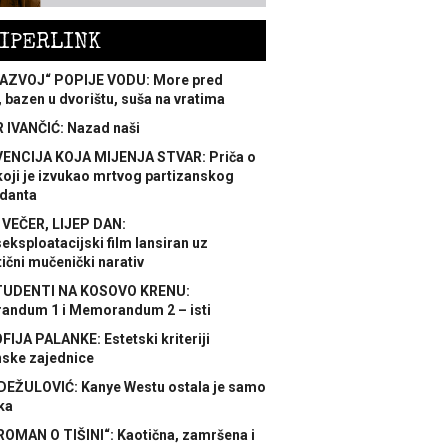
IPERLINK
AZVOJ“ POPIJE VODU: More pred
 bazen u dvorištu, suša na vratima
 IVANČIĆ: Nazad naši
ENCIJA KOJA MIJENJA STVAR: Priča o
koji je izvukao mrtvog partizanskog
danta
 VEČER, LIJEP DAN:
ksploatacijski film lansiran uz
ični mučenički narativ
TUDENTI NA KOSOVO KRENU:
ndum 1 i Memorandum 2 – isti
FIJA PALANKE: Estetski kriteriji
nske zajednice
DEŽULOVIĆ: Kanye Westu ostala je samo
ka
ROMAN O TIŠINI“: Kaotična, zamršena i