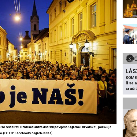
LÁS
KOME
li se
sruši
o revidirati i izbrisati antifašističku povijest Zagreba i Hrvatske", poručuje
aš
(
FOTO: Facebook/ZagrebJeNas)