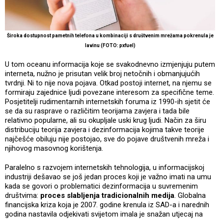
Široka dostupnost pametnih telefona u kombinaciji s društvenim mrežama pokrenula je
lavinu (FOTO: pxfuel)
U tom oceanu informacija koje se svakodnevno izmjenjuju putem
interneta, nužno je prisutan velik broj netočnih i obmanjujućih
tvrdnji. Ni to nije nova pojava. Otkad postoji internet, na njemu se
formiraju zajednice ljudi povezane interesom za specifične teme.
Posjetitelji rudimentarnih internetskih foruma iz 1990-ih sjetit će
se da su rasprave o različitim teorijama zavjera i tada bile
relativno popularne, ali su okupljale uski krug ljudi. Način za širu
distribuciju teorija zavjera i dezinformacija kojima takve teorije
najčešće obiluju nije postojao, sve do pojave društvenih mreža i
njihovog masovnog korištenja.
Paralelno s razvojem internetskih tehnologija, u informacijskoj
industriji dešavao se još jedan proces koji je važno imati na umu
kada se govori o problematici dezinformacija u suvremenim
društvima:
proces slabljenja tradicionalnih medija
. Globalna
financijska kriza koja je 2007. godine krenula iz SAD-a i narednih
godina nastavila odjekivati svijetom imala je snažan utjecaj na