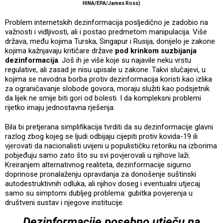
HINA/EPA/James Ross)
Problem internetskih dezinformacija posljedično je zadobio na
važnosti i vidljivosti, ali i postao predmetom manipulacija. Više
država, među kojima Turska, Singapur i Rusija, donijelo je zakone
kojima kažnjavaju kritičare države
pod krinkom suzbijanja
dezinformacija
. Još ih je više koje su najavile neku vrstu
regulative, ali zasad je nisu upisale u zakone. Takvi slučajevi, u
kojima se navodna borba protiv dezinformacija koristi kao izlika
za ograničavanje slobode govora, moraju služiti kao podsjetnik
da lijek ne smije biti gori od bolesti. I da kompleksni problemi
rijetko imaju jednostavna rješenja.
Bila bi pretjerana simplifikacija tvrditi da su dezinformacije glavni
razlog zbog kojeg se ljudi odbijaju cijepiti protiv kovida-19 ili
vjerovati da nacionalisti uvijeni u populističku retoriku na izborima
pobjeđuju samo zato što su svi povjerovali u njihove laži.
Kreiranjem alternativnog realiteta, dezinformacije sigurno
doprinose pronalaženju opravdanja za donošenje suštinski
autodestruktivnih odluka, ali njihov doseg i eventualni utjecaj
samo su simptomi dubljeg problema: gubitka povjerenja u
društveni sustav i njegove institucije.
Dezinformacije posebno utječu na