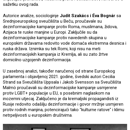
sažetku ovog rada.
Autorice analize, sociologinje
Judit Szakács i Éva Bognár
sa
Srednjoeuropskog sveučilišta u Beču, proučavale su
dezinformacijske kampanje protiv Roma, muslimana, židova,
Azijaca te ruske manjine u Europi. Zaključile su da
dezinformacijske kampanje protiv navedenih skupina u
europskim državama redovito vode domaća ekstremna desnica i
ruska država. Iznimka su tek Romi, koji nisu na meti
dezinformacijskih kampanja iz Kremlja, ali su zato žrtve
domicilno uzgojenih dezinformacija.
U zasebnoj analizi, također naručenoj od strane Europskog
parlamenta i objavljenoj 2021. godine, švedski autori Cecilia
Strand sa Sveučilišta Uppsala i Jakob Svensson sa Sveučilišta
Malmö proučavali su dezinformacijske kampanje usmjerene
protiv LGBT+ populacije u EU, s posebnim naglaskom na
inozemni utjecaj. Zaključeno je da kremaljski propagandisti iz
Rusije redovito odašilju dezinformacije i govor mržnje usmjeren
protiv rodnih manjina, potencirajući tako "kulturne ratove" i klimu
netrpeljivosti u europskim društvima.