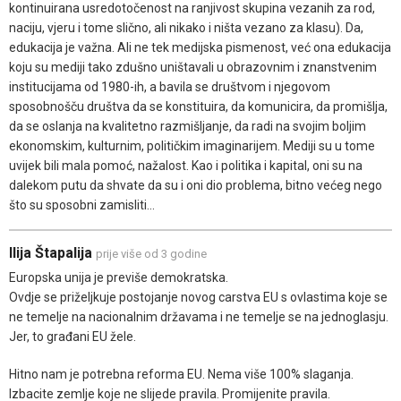
kontinuirana usredotočenost na ranjivost skupina vezanih za rod,
naciju, vjeru i tome slično, ali nikako i ništa vezano za klasu). Da,
edukacija je važna. Ali ne tek medijska pismenost, već ona edukacija
koju su mediji tako zdušno uništavali u obrazovnim i znanstvenim
institucijama od 1980-ih, a bavila se društvom i njegovom
sposobnošču društva da se konstituira, da komunicira, da promišlja,
da se oslanja na kvalitetno razmišljanje, da radi na svojim boljim
ekonomskim, kulturnim, političkim imaginarijem. Mediji su u tome
uvijek bili mala pomoć, nažalost. Kao i politika i kapital, oni su na
dalekom putu da shvate da su i oni dio problema, bitno većeg nego
što su sposobni zamisliti...
Ilija Štapalija
prije više od 3 godine
Europska unija je previše demokratska.
Ovdje se priželjkuje postojanje novog carstva EU s ovlastima koje se
ne temelje na nacionalnim državama i ne temelje se na jednoglasju.
Jer, to građani EU žele.
Hitno nam je potrebna reforma EU. Nema više 100% slaganja.
Izbacite zemlje koje ne slijede pravila. Promijenite pravila.