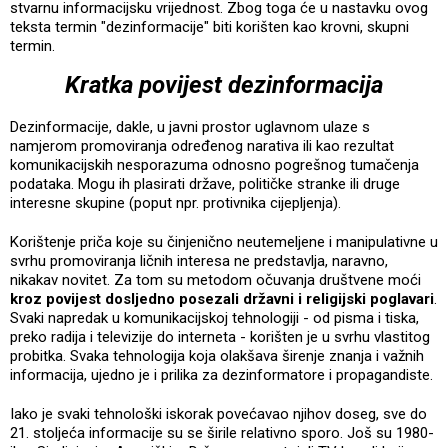
stvarnu informacijsku vrijednost. Zbog toga će u nastavku ovog
teksta termin "dezinformacije" biti korišten kao krovni, skupni
termin.
Kratka povijest dezinformacija
Dezinformacije, dakle, u javni prostor uglavnom ulaze s
namjerom promoviranja određenog narativa ili kao rezultat
komunikacijskih nesporazuma odnosno pogrešnog tumačenja
podataka. Mogu ih plasirati države, političke stranke ili druge
interesne skupine (poput npr. protivnika cijepljenja).
Korištenje priča koje su činjenično neutemeljene i manipulativne u
svrhu promoviranja ličnih interesa ne predstavlja, naravno,
nikakav novitet. Za tom su metodom očuvanja društvene moći
kroz povijest dosljedno posezali državni i religijski poglavari
.
Svaki napredak u komunikacijskoj tehnologiji - od pisma i tiska,
preko radija i televizije do interneta - korišten je u svrhu vlastitog
probitka. Svaka tehnologija koja olakšava širenje znanja i važnih
informacija, ujedno je i prilika za dezinformatore i propagandiste.
Iako je svaki tehnološki iskorak povećavao njihov doseg, sve do
21. stoljeća informacije su se širile relativno sporo. Još su 1980-