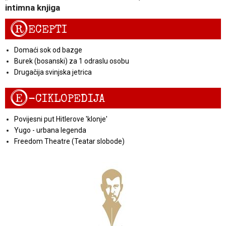
intimna knjiga
R
ECEPTI
Domaći sok od bazge
Burek (bosanski) za 1 odraslu osobu
Drugačija svinjska jetrica
E
-CIKLOPEDIJA
Povijesni put Hitlerove 'klonje'
Yugo - urbana legenda
Freedom Theatre (Teatar slobode)