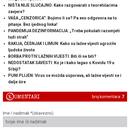
NIŠTA NIJE SLUČAJNO: Kako razgovarati s teoretičarima
zavjere?
VAŠA „CENZORICA“: Bojimo li se? Pa evo odgovora na to
pitanje. Bez ijednog linka!
PANDEMIJA DEZINFORMACIJA: „Treba pokušati razumjeti
tuđi strah“
RAKIJA, ČEŠNJAK I LIMUN: Kako su lažne vijesti ugrozile
ljudske živote
BORBA PROTIV LAŽNIH VIJESTI: Biti ili ne biti?
NEDOSTATAK SAVESTI: Ko je i kako lagao o Kovidu 19 u
Srbiji?
PUNI PLIJEN: Virus se možda usporava, ali lažne vijesti se i
dalje šire
K
OMENTARI
broj komentara:
7
Ime / nadimak *(obavezno)