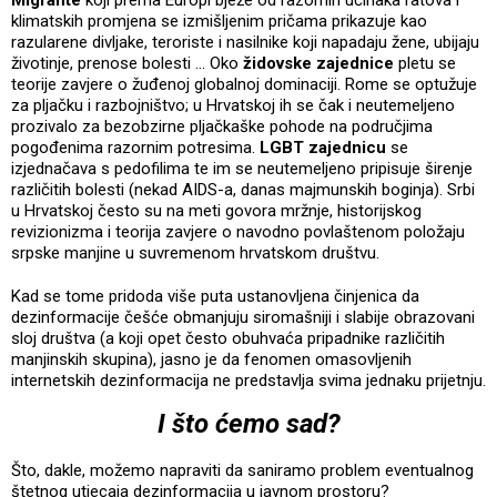
klimatskih promjena se izmišljenim pričama prikazuje kao
razularene divljake, teroriste i nasilnike koji napadaju žene, ubijaju
životinje, prenose bolesti ... Oko
židovske zajednice
pletu se
teorije zavjere o žuđenoj globalnoj dominaciji. Rome se optužuje
za pljačku i razbojništvo; u Hrvatskoj ih se čak i neutemeljeno
prozivalo za bezobzirne pljačkaške pohode na područjima
pogođenima razornim potresima.
LGBT zajednicu
se
izjednačava s pedofilima te im se neutemeljeno pripisuje širenje
različitih bolesti (nekad AIDS-a, danas majmunskih boginja). Srbi
u Hrvatskoj često su na meti govora mržnje, historijskog
revizionizma i teorija zavjere o navodno povlaštenom položaju
srpske manjine u suvremenom hrvatskom društvu.
Kad se tome pridoda više puta ustanovljena činjenica da
dezinformacije češće obmanjuju siromašniji i slabije obrazovani
sloj društva (a koji opet često obuhvaća pripadnike različitih
manjinskih skupina), jasno je da fenomen omasovljenih
internetskih dezinformacija ne predstavlja svima jednaku prijetnju.
I što ćemo sad?
Što, dakle, možemo napraviti da saniramo problem eventualnog
štetnog utjecaja dezinformacija u javnom prostoru?