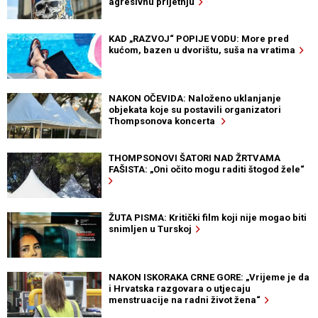
agresivnu prijetnju
KAD „RAZVOJ“ POPIJE VODU: More pred
kućom, bazen u dvorištu, suša na vratima
NAKON OČEVIDA: Naloženo uklanjanje
objekata koje su postavili organizatori
Thompsonova koncerta
THOMPSONOVI ŠATORI NAD ŽRTVAMA
FAŠISTA: „Oni očito mogu raditi štogod žele“
ŽUTA PISMA: Kritički film koji nije mogao biti
snimljen u Turskoj
NAKON ISKORAKA CRNE GORE: „Vrijeme je da
i Hrvatska razgovara o utjecaju
menstruacije na radni život žena“