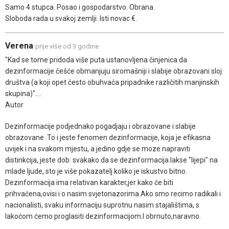
Samo 4 stupca. Posao i gospodarstvo. Obrana.
Sloboda rada u svakoj zemlji. Isti novac €.
Verena
prije više od 3 godine
"Kad se tome pridoda više puta ustanovljena činjenica da
dezinformacije češće obmanjuju siromašniji i slabije obrazovani sloj
društva (a koji opet često obuhvaća pripadnike različitih manjinskih
skupina)"....
Autor
Dezinformacije podjednako pogadjaju i obrazovane i slabije
obrazovane .To i jeste fenomen dezinformacije, koja je efikasna
uvijek i na svakom mjestu, a jedino gdje se moze napraviti
distinkcija, jeste dob: svakako da se dezinformacija lakse "lijepi" na
mlade ljude, sto je više pokazatelj koliko je iskustvo bitno.
Dezinformacija ima relativan karakter,jer kako će biti
prihvaćena,ovisi i o nasim svjetonazorima.Ako smo recimo radikali i
nacionalisti, svaku informaciju suprotnu nasim stajalištima, s
lakoćom ćemo proglasiti dezinformacijom.I obrnuto,naravno.