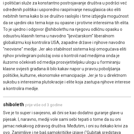
i političari služe za konstantno postrojavanje društva u podršci već
određenih politika i usporedno raspirivanje nesuglasica oko eliti
nebitnih tema kako bi se društvo raslojilo i time izbjegla mogućnost
da se ujedini oko tema koje su opasne i protivne interesima tih elita.
To je ujedno i odgovor @shibolethu na njegovu odličnu opasku o
odsustvu klasnih tema u navodno "ljevičarskom" liberalnom
globalizmu koji kontrolira USA, zapadne države i njihove navodno
"neovisne" medije. Jer ako stabilnost sistema koji omogućava eliti
njihov privilegirani položaj ovisi o kontroli nad medijima onda je
iluzorno očekivati od medija prosvjetiteljsku ulogu u formiranju
klasne svijesti građana ili bilo kakav napor u pravcu poboljšanja
političke, kulturne, ekonomske emancipacije. Jer je to u direktnom
sukobu s interesima plutokracije i elite koja zastupa njihove interese
a kontrolira medije.
shiboleth
prije više od 3 godine
Sve je to super i savjesno, ali čini se kao dodatno guranje glave u
pijesak. I, naravno, mediji vole sami sebi tepati o tome da su oni
jamac nekakvog zdravog društva. Međutim, i oni su itekako krivi za
ovo. Zanimljive i ne baš samokritičke izjave ('Gubitak sredstava