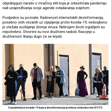
objedinjujući narativ o mračnoj eliti koja je orkestrirala pandemiju
radi unapređivanja svoje agende ovladavanja svijetom.
Posljedice su poznate. Raširenost internetskih dezinformacija,
posebno onih vezanih uz cijepljenje protiv kovida-19, nedvojbeno
je otežala suzbijanje širenja virusa. Nebrojeni životi izgubljeni su
nepotrebno. Stvoreni su novi društveni raskoli. Rascjepi u
društvenom tkanju dugo će se krpati.
S pandemijom kovida-19 bujica dezinformacija počela je slobodno teći (FOTO: