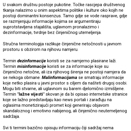
U svakom društvu postoje pukotine. Točke rascjepa društvenog
tkanja nalazimo u onim aspektima politike i kulture oko kojih ne
postoji dominantni konsenzus. Tamo gdje se vode rasprave, gdje
se razmjenjuju informacije kojima se argumentiraju
suprotstavljena stajališta, uglavnom pronalazimo i
dezinformacije, tvrdnje bez činjeničnog utemeljenja.
Stručna terminologija razlikuje činjenične netočnosti u javnom
prostoru s obzirom na njihovu namjeru.
Termin
dezinformacije
koristi se za namjerno plasirane laži.
Termin
misinformacije
koristi se za informacije koje su
činjenično netočne, ali iza njihovog širenja ne postoji namjera da
se nekoga obmane.
Malinformacijama
se smatraju informacije
koje netko plasira u javni prostor s ciljem da našteti drugoj osobi.
Mogu biti stvarne, ali uglavnom su barem djelomično izmišljene.
Termin
"lažne vijesti"
skovan je da bi opisao internetske stranice
koje se lažno predstavljaju kao news portali i zarađuju na
oglasima monetizirajući promet koji generiraju objavom
skandaloznog i emotivno nabijenog, ali činjenično neutemeljenog
sadržaja.
Svi ti termini bazično opisuju informaciju čiji sadržaj nema