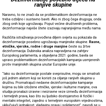
ranjive skupine
Naravno, to ne znači da se problematikom dezinformacija ne
treba ozbiljno i sustavno baviti. Ako ni zbog čega drugoga, onda
zbog onih koje ugrožavaju. Poput većine društvenih problema,
dezinformacije najviše štete izazivaju najranjivijima među nama.
Različita istraživanja provođena diljem svijeta su pokazala da
dezinformacije posebno ugrožavaju manjinske skupine.
Rasne,
etničke, vjerske, rodne i druge manjine
česte su žrtve
dezinformacija. Dubinska analiza napravljena na zahtjev
Europskog parlamenta, a objavljena 2021. godine, bavila se
upravo problematikom dezinformacijskih kampanja usmjerenih
protiv manjinskih skupina unutar Europske unije.
"Iako su dezinformacije postale sveprisutne, mogu se smatrati
još jednim alatom koji se koristi za ciljanje ranjivih skupina u
društvu. Promatrajući nedavne dezinformacijske kampanje
kojima su bile izložene etničke, vjerske i kulturne manjine, ova
studija pronalazi izravne i neizravne veze između dezinformacija
i temeljnih prava, kao što su ljudsko dostojanstvo ili fizički i
mentalni integritet, zajedno s temeljnim europskim vrijednostima,
uključujući jednakost, vladavinu prava i solidarnost", navodi se u