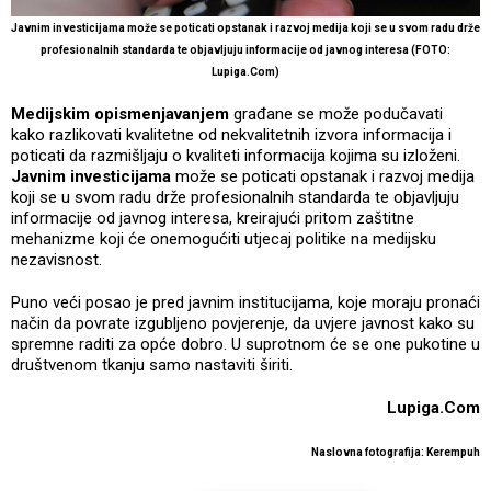
Javnim investicijama može se poticati opstanak i razvoj medija koji se u svom radu drže
profesionalnih standarda te objavljuju informacije od javnog interesa (FOTO:
Lupiga.Com)
Medijskim opismenjavanjem
građane se može podučavati
kako razlikovati kvalitetne od nekvalitetnih izvora informacija i
poticati da razmišljaju o kvaliteti informacija kojima su izloženi.
Javnim investicijama
može se poticati opstanak i razvoj medija
koji se u svom radu drže profesionalnih standarda te objavljuju
informacije od javnog interesa, kreirajući pritom zaštitne
mehanizme koji će onemogućiti utjecaj politike na medijsku
nezavisnost.
Puno veći posao je pred javnim institucijama, koje moraju pronaći
način da povrate izgubljeno povjerenje, da uvjere javnost kako su
spremne raditi za opće dobro. U suprotnom će se one pukotine u
društvenom tkanju samo nastaviti širiti.
Lupiga.Com
Naslovna fotografija: Kerempuh