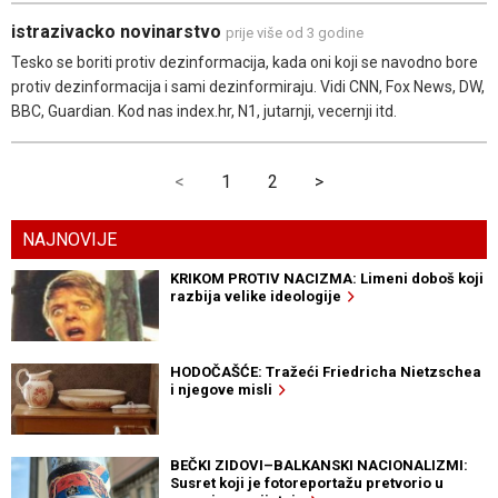
istrazivacko novinarstvo
prije više od 3 godine
Tesko se boriti protiv dezinformacija, kada oni koji se navodno bore
protiv dezinformacija i sami dezinformiraju. Vidi CNN, Fox News, DW,
BBC, Guardian. Kod nas index.hr, N1, jutarnji, vecernji itd.
<
1
2
>
NAJNOVIJE
KRIKOM PROTIV NACIZMA: Limeni doboš koji
razbija velike ideologije
HODOČAŠĆE: Tražeći Friedricha Nietzschea
i njegove misli
BEČKI ZIDOVI–BALKANSKI NACIONALIZMI:
Susret koji je fotoreportažu pretvorio u