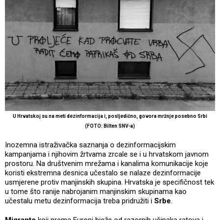
U Hrvatskoj su na meti dezinformacija i, posljedično, govora mržnje posebno Srbi
(FOTO: Bilten SNV-a)
Inozemna istraživačka saznanja o dezinformacijskim
kampanjama i njihovim žrtvama zrcale se i u hrvatskom javnom
prostoru. Na društvenim mrežama i kanalima komunikacije koje
koristi ekstremna desnica učestalo se nalaze dezinformacije
usmjerene protiv manjinskih skupina. Hrvatska je specifičnost tek
u tome što ranije nabrojanim manjinskim skupinama kao
učestalu metu dezinformacija treba pridružiti i
Srbe
.
Migrante
koji prema Europi bježe od razornih učinaka ratova i