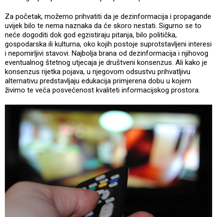
Za početak, možemo prihvatiti da je dezinformacija i propagande
uvijek bilo te nema naznaka da će skoro nestati. Sigurno se to
neće dogoditi dok god egzistiraju pitanja, bilo politička,
gospodarska ili kulturna, oko kojih postoje suprotstavljeni interesi
i nepomirljivi stavovi. Najbolja brana od dezinformacija i njihovog
eventualnog štetnog utjecaja je društveni konsenzus. Ali kako je
konsenzus rijetka pojava, u njegovom odsustvu prihvatljivu
alternativu predstavljaju edukacija primjerena dobu u kojem
živimo te veća posvećenost kvaliteti informacijskog prostora.