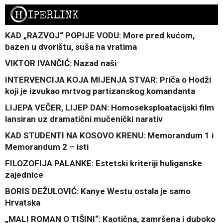
H
IPERLINK
KAD „RAZVOJ“ POPIJE VODU: More pred kućom,
bazen u dvorištu, suša na vratima
VIKTOR IVANČIĆ: Nazad naši
INTERVENCIJA KOJA MIJENJA STVAR: Priča o Hodži
koji je izvukao mrtvog partizanskog komandanta
LIJEPA VEČER, LIJEP DAN: Homoseksploatacijski film
lansiran uz dramatični mučenički narativ
KAD STUDENTI NA KOSOVO KRENU: Memorandum 1 i
Memorandum 2 – isti
FILOZOFIJA PALANKE: Estetski kriteriji huliganske
zajednice
BORIS DEŽULOVIĆ: Kanye Westu ostala je samo
Hrvatska
„MALI ROMAN O TIŠINI“: Kaotična, zamršena i duboko