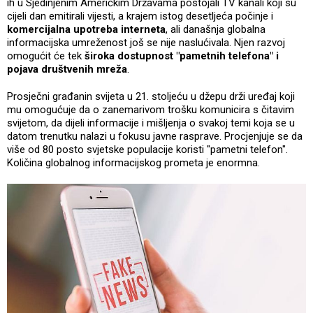
ih u Sjedinjenim Američkim Državama postojali TV kanali koji su
cijeli dan emitirali vijesti, a krajem istog desetljeća počinje i
komercijalna upotreba interneta
, ali današnja globalna
informacijska umreženost još se nije naslućivala. Njen razvoj
omogućit će tek
široka dostupnost "pametnih telefona" i
pojava društvenih mreža
.
Prosječni građanin svijeta u 21. stoljeću u džepu drži uređaj koji
mu omogućuje da o zanemarivom trošku komunicira s čitavim
svijetom, da dijeli informacije i mišljenja o svakoj temi koja se u
datom trenutku nalazi u fokusu javne rasprave. Procjenjuje se da
više od 80 posto svjetske populacije koristi "pametni telefon".
Količina globalnog informacijskog prometa je enormna.