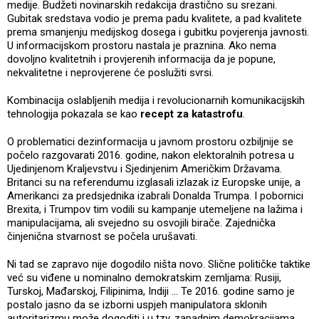
medije. Budžeti novinarskih redakcija drastično su srezani.
Gubitak sredstava vodio je prema padu kvalitete, a pad kvalitete
prema smanjenju medijskog dosega i gubitku povjerenja javnosti.
U informacijskom prostoru nastala je praznina. Ako nema
dovoljno kvalitetnih i provjerenih informacija da je popune,
nekvalitetne i neprovjerene će poslužiti svrsi.
Kombinacija oslabljenih medija i revolucionarnih komunikacijskih
tehnologija pokazala se kao
recept za katastrofu
.
O problematici dezinformacija u javnom prostoru ozbiljnije se
počelo razgovarati 2016. godine, nakon elektoralnih potresa u
Ujedinjenom Kraljevstvu i Sjedinjenim Američkim Državama.
Britanci su na referendumu izglasali izlazak iz Europske unije, a
Amerikanci za predsjednika izabrali Donalda Trumpa. I pobornici
Brexita, i Trumpov tim vodili su kampanje utemeljene na lažima i
manipulacijama, ali svejedno su osvojili birače. Zajednička
činjenična stvarnost se počela urušavati.
Ni tad se zapravo nije dogodilo ništa novo. Slične političke taktike
već su viđene u nominalno demokratskim zemljama: Rusiji,
Turskoj, Mađarskoj, Filipinima, Indiji … Te 2016. godine samo je
postalo jasno da se izborni uspjeh manipulatora sklonih
autoritarizmu može dogoditi i u tzv. zapadnim demokracijama.