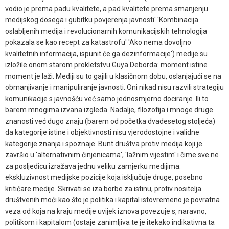
vodio je prema padu kvalitete, a pad kvalitete prema smanjenju
medijskog dosega i gubitku povjerenja javnosti' 'Kombinacija
oslabljenih medija i revolucionarnih komunikacijskih tehnologija
pokazala se kao recept za katastrofu' 'Ako nema dovoljno
kvalitetnih informacija, ispunit će ga dezinformacije') medije su
izložile onom starom prokletstvu Guya Deborda: moment istine
moment je laži. Mediji su to gajili u klasičnom dobu, oslanjajući se na
obmanjivanje i manipuliranje javnosti. Oni nikad nisu razvili strategiju
komunikacije s javnošću već samo jednosmjerno dociranje. Ili to
barem mnogima izvana izgleda. Nadalje, filozofija i mnoge druge
znanosti već dugo znaju (barem od početka dvadesetog stoljeća)
da kategorije istine i objektivnosti nisu vjerodostojne i validne
kategorije znanja i spoznaje. Bunt društva protiv medija koji je
završio u 'alternativnim činjenicama', 'lažnim vijestim' i čime sve ne
za posljedicu izražava jednu veliku zamjerku medijima:
ekskluzivnost medijske pozicije koja isključuje druge, posebno
kritičare medije. Skrivati se iza borbe za istinu, protiv nositelja
društvenih moći kao što je politika i kapital istovremeno je povratna
veza od koja na kraju medije uvijek iznova povezuje s, naravno,
politikom i kapitalom (ostaje zanimljiva te je itekako indikativna ta