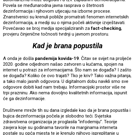
Povela se međunarodna javna rasprava o štetnosti
dezinformacija i njihovom utjecaju na izborne procese.
Znanstvenici su krenuli pobliže promatrati fenomen internetskih
dezinformacija, a mediji su o njima počeli aktivnije izvještavati.
Povećavao se broj medija specijaliziranih za
fact-checking
,
provjeru činjenične točnosti tvrdnji u javnom prostoru.
Kad je brana popustila
A onda je došla
pandemija kovida-19
. Čitav se svijet na proljeće
2020. godine odjednom našao zatvoren u kućama, spojen na
internet u potrazi za informacijama. Što nam se događa? I zašto
se događa? Koliko će ovo trajati? Tko je kriv? Tako važna pitanja,
a tako malo jasnih odgovora. U digitalnom dobu navikli smo sve
odgovore dobiti kad nam trebaju. Informacijski prostor više ne
trpi prazninu. Ako nema dovoljno kvalitetnih informacija, ispunit
će ga dezinformacije.
Društvene mreže tih su dana izgledale kao da je brana popustila i
bujica dezinformacija počela je slobodno teći. Svjetska
zdravstvena organizacija je proglasila “infodemiju”. Teorije
zavjera koje su godinama tavorile na marginama interneta
postale su opća mjesta te je krenulo njihovo ispreplitanje u