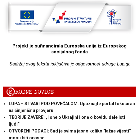
Projekt je sufinancirala Europska unija iz Europskog
socijalnog fonda
Sadržaj ovog teksta isključiva je odgovornost udruge Lupiga
S
RODNE NOVICE
LUPA – STVARI POD POVEĆALOM: Upoznajte portal fokusiran
na činjeničnu provjeru
TEORIJE ZAVERE: „I one o Ukrajini i one o kovidu dele isti
ljudi“
OTVORENI PODACI: Sad je svima jasno koliko "lažne vijesti"
mogu biti opasne