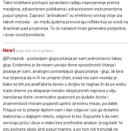
Takvi totalitarni postupci opravdano rađaju nepovjerenje prema
medijima, zdravstenim politikama i zdravstvenim instrumentima
poput cjepiva. Zapravo "antivakseri" su efektivno oni koji stoje iza
takvih metoda -- jer među ljudima provociraju refleks koji se svodi na
drastičan pad povjerenja. To će nažalost imati generalne posljedice,
i izvan covid konteksta.
New1
prije više od 4 godine
@Prolaznik - postavljam glupa pitanja jer sam jednostavno takav,
glup. Evidentno je da nisam usvojio divne sposobnosti čitanja i
pisanja jer sam, analogno postavljajući glupa pitanja - glup, ali tješi
me činjenica da ni Vi ne umijete čitati, a kad nisi sam veselije je.
Kako ne bih još analfabeta doveo u dvojbu te nagnao ih da po webu
traže sheme za sklapanje minsko-eksplozivnih naprava u cilju
nanošenja štete i eventualno opasnosti po ljudske živote i
znamenitosti moram pojasniti upitno izrečenu misao, pa dakle:
Pitajući se to pitanje dijelom sam i dao odgovor i još ga dodatno
elaborirao u daljnjem tekstu, odgovor bi bio: Dopustite li da vam
serviraju priču i da je vi olako bez prethodne analize 'progutate' te
istu počnete okolo širiti poput mantre, a pri tom niti trenutak ne