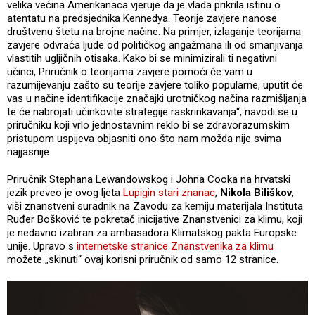
velika većina Amerikanaca vjeruje da je vlada prikrila istinu o
atentatu na predsjednika Kennedya. Teorije zavjere nanose
društvenu štetu na brojne načine. Na primjer, izlaganje teorijama
zavjere odvraća ljude od političkog angažmana ili od smanjivanja
vlastitih ugljičnih otisaka. Kako bi se minimizirali ti negativni
učinci, Priručnik o teorijama zavjere pomoći će vam u
razumijevanju zašto su teorije zavjere toliko popularne, uputit će
vas u načine identifikacije značajki urotničkog načina razmišljanja
te će nabrojati učinkovite strategije raskrinkavanja“, navodi se u
priručniku koji vrlo jednostavnim reklo bi se zdravorazumskim
pristupom uspijeva objasniti ono što nam možda nije svima
najjasnije.
Priručnik Stephana Lewandowskog i Johna Cooka na hrvatski
jezik preveo je ovog ljeta
Lupigin stari znanac
,
Nikola Biliškov
,
viši znanstveni suradnik na Zavodu za kemiju materijala Instituta
Ruđer Bošković te pokretač inicijative Znanstvenici za klimu, koji
je nedavno izabran za ambasadora Klimatskog pakta Europske
unije. Upravo s
internetske stranice Znanstvenika za klimu
možete „skinuti“ ovaj korisni priručnik od samo 12 stranice.