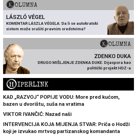
KOLUMNA
LÁSZLÓ VÉGEL
KOMENTAR LÁSZLA VÉGELA: Da li se autokratski
sistem može srušiti pravnim sredstvima?
KOLUMNA
ZDENKO DUKA
DRUGO MIŠLJENJE ZDENKA DUKE: Dijaspora kao
politički projekt HDZ-a
H
IPERLINK
KAD „RAZVOJ“ POPIJE VODU: More pred kućom,
bazen u dvorištu, suša na vratima
VIKTOR IVANČIĆ: Nazad naši
INTERVENCIJA KOJA MIJENJA STVAR: Priča o Hodži
koji je izvukao mrtvog partizanskog komandanta