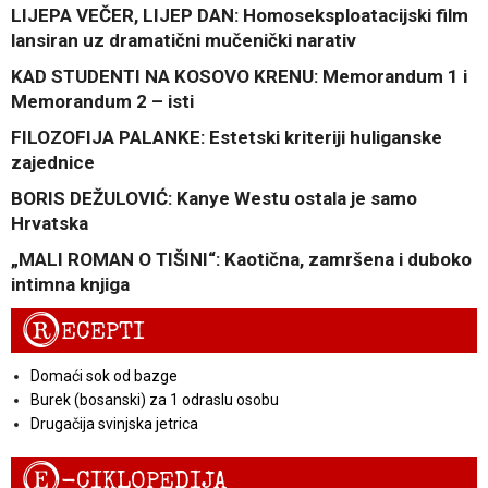
LIJEPA VEČER, LIJEP DAN: Homoseksploatacijski film
lansiran uz dramatični mučenički narativ
KAD STUDENTI NA KOSOVO KRENU: Memorandum 1 i
Memorandum 2 – isti
FILOZOFIJA PALANKE: Estetski kriteriji huliganske
zajednice
BORIS DEŽULOVIĆ: Kanye Westu ostala je samo
Hrvatska
„MALI ROMAN O TIŠINI“: Kaotična, zamršena i duboko
intimna knjiga
R
ECEPTI
Domaći sok od bazge
Burek (bosanski) za 1 odraslu osobu
Drugačija svinjska jetrica
E
-CIKLOPEDIJA