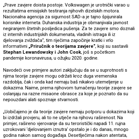
„Prave zavjere doista postoje. Volkswagen je urotnički varao u
rezultatima emisijskih testiranja njihovih dizelskih motora.
Nacionalna agencija za sigurnost SAD-a je tajno špijunirala
korisnike interneta. Duhanska industrija je obmanjivala javnost
negiranjem štetnih posljedica pušenja. Za te zavjere smo doznali
iz internih industrijskih dokumenata, vladinih istraga ili iz
djelovanja zviždača“, tim riječima započinje kratki i vrlo
informativni
„Priručnik o teorijama zavjere“
, koji su sastavili
Stephan Lewandowsky i John Cook
, još s početkom
pandemije koronavirusa, u ožujku 2020. godine.
Navodeći ove primjere autori zaključuju da se u suprotnosti s
njima teorije zavjere mogu održati kroz duga vremenska
razdoblja, čak i onda kad nemaju baš nikakvo utemeljenje u
dokazima. Naime, prema njihovom tumačenju teorije zavjere se
oslanjaju na razne misaone obrasce za koje je poznato da su
nepouzdani alati spoznaje stvarnosti.
„Uobičajeno je da teorije zavjere nemaju potporu u dokazima koji
bi izdržali provjeru, ali to ne utječe na njihovu raširenost. Na
primjer, rašireno vjerovanje da su teroristički napadi 11. rujna
uzrokovani 'djelovanjem iznutra' opstalo je i do danas, mnogo
godina nakon samog događaja. Desetljećima nakon atentata,