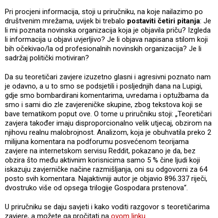
Pri procjeni informacija, stoji u priručniku, na koje nailazimo po
društvenim mrežama, uvijek bi trebalo
postaviti četiri pitanja
: Je
li mi poznata novinska organizacija koja je objavila priču? Izgleda
li informacija u objavi uvjerljivo? Je li objava napisana stilom koji
bih očekivao/la od profesionalnih novinskih organizacija? Je li
sadržaj politički motiviran?
Da su teoretičari zavjere izuzetno glasni i agresivni poznato nam
je odavno, a u to smo se podsjetili i posljednjih dana na Lupigi,
gdje smo bombardirani komentarima, uvredama i optužbama da
smo i sami dio zle zavjereničke skupine, zbog tekstova koji se
bave tematikom poput ove. O tome u priručniku stoji: „Teoretičari
zavjera također imaju disproporcionalno velik utjecaj, obzirom na
njihovu realnu malobrojnost. Analizom, koja je obuhvatila preko 2
milijuna komentara na podforumu posvećenom teorijama
zavjere na internetskom servisu Reddit, pokazano je da, bez
obzira što među aktivnim korisnicima samo 5 % čine ljudi koji
iskazuju zavjerničke načine razmišljanja, oni su odgovorni za 64
posto svih komentara. Najaktivniji autor je objavio 896.337 riječi,
dvostruko više od opsega trilogije Gospodara prstenova“.
U priručniku se daju savjeti i kako voditi razgovor s teoretičarima
zavjere, a možete ga pročitati na
ovom linku
.