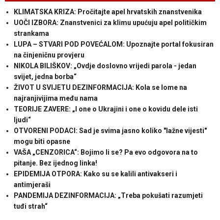
KLIMATSKA KRIZA: Pročitajte apel hrvatskih znanstvenika
UOČI IZBORA: Znanstvenici za klimu upućuju apel političkim
strankama
LUPA – STVARI POD POVEĆALOM: Upoznajte portal fokusiran
na činjeničnu provjeru
NIKOLA BILIŠKOV: „Ovdje doslovno vrijedi parola - jedan
svijet, jedna borba“
ŽIVOT U SVIJETU DEZINFORMACIJA: Kola se lome na
najranjivijima među nama
TEORIJE ZAVERE: „I one o Ukrajini i one o kovidu dele isti
ljudi“
OTVORENI PODACI: Sad je svima jasno koliko "lažne vijesti"
mogu biti opasne
VAŠA „CENZORICA“: Bojimo li se? Pa evo odgovora na to
pitanje. Bez ijednog linka!
EPIDEMIJA OTPORA: Kako su se kalili antivakseri i
antimjeraši
PANDEMIJA DEZINFORMACIJA: „Treba pokušati razumjeti
tuđi strah“