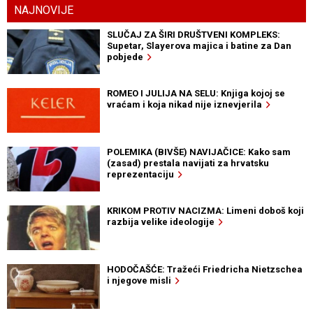
NAJNOVIJE
SLUČAJ ZA ŠIRI DRUŠTVENI KOMPLEKS:
Supetar, Slayerova majica i batine za Dan
pobjede
ROMEO I JULIJA NA SELU: Knjiga kojoj se
vraćam i koja nikad nije iznevjerila
POLEMIKA (BIVŠE) NAVIJAČICE: Kako sam
(zasad) prestala navijati za hrvatsku
reprezentaciju
KRIKOM PROTIV NACIZMA: Limeni doboš koji
razbija velike ideologije
HODOČAŠĆE: Tražeći Friedricha Nietzschea
i njegove misli