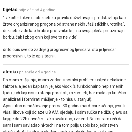
bijelac
prije više od 4 godine
'Također takve osobe sebe u pravilu doživljavaju i predstavljaju kao
žrtve organiziranog progona od strane nekih „fašističkih urotnika“,
dok sebe vide kao hrabre protivnike koji na svoja pleća preuzimaju
borbu, čak i zbog onih koji sve to ne vide'
drito opis sve do zadnjeg progresivnog ljevicara. sto je ljevicar
progresivniji, to je opis tocniji.
alecko
prije više od 4 godine
Po mom mišljenju, imam zadani socijalni problem usljed nekolicine
faktora, a jedan kapitalni je jako visok % funkcionalno nepismenih
ljudi (ljudi koji nisu u stanju procitati, razumjeti, bar malo ga kritičkia
analizirati i formirati mišljenje - to nisu u stanju!).
Apsolutno nepoštovanje prema 30 godina hard-core učenja, jesu li
viđali likove koji dolaze u 8 AM, sjedaju, i osim ručka ne dižu glavu sa
knjige do 22h navečer. Tako svaki dan, i vikend. Ne moram reći da
sam i sam savladao hi-tech i na tom polju uspio kao jedinstven
stručnjak, ALI ljudi me gledaju onako malo čudno, jer iskreno