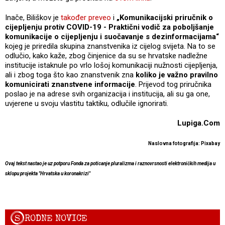
Inače, Biliškov je
također preveo
i
„Komunikacijski priručnik o
cijepljenju protiv COVID-19 - Praktični vodič za poboljšanje
komunikacije o cijepljenju i suočavanje s dezinformacijama“
kojeg je priredila skupina znanstvenika iz cijelog svijeta. Na to se
odlučio, kako kaže, zbog činjenice da su se hrvatske nadležne
institucije istaknule po vrlo lošoj komunikaciji nužnosti cijepljenja,
ali i zbog toga što kao znanstvenik zna
koliko je važno pravilno
komunicirati znanstvene informacije
. Prijevod tog priručnika
poslao je na adrese svih organizacija i institucija, ali su ga one,
uvjerene u svoju vlastitu taktiku, odlučile ignorirati.
Lupiga.Com
Naslovna fotografija: Pixabay
Ovaj tekst nastao je uz potporu Fonda za poticanje pluralizma i raznovrsnosti elektroničkih medija u
sklopu projekta "Hrvatska u koronakrizi"
S
RODNE NOVICE