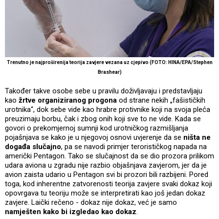
Trenutno je najproširenija teorija zavjere vezana uz cjepivo (FOTO: HINA/EPA/Stephen
Brashear)
Također takve osobe sebe u pravilu doživljavaju i predstavljaju
kao
žrtve organiziranog progona
od strane nekih „fašističkih
urotnika“, dok sebe vide kao hrabre protivnike koji na svoja pleća
preuzimaju borbu, čak i zbog onih koji sve to ne vide. Kada se
govori o prekomjernoj sumnji kod urotničkog razmišljanja
pojašnjava se kako je u njegovoj osnovi uvjerenje da se
ništa ne
događa slučajno
, pa se navodi primjer terorističkog napada na
američki Pentagon. Tako se slučajnost da se dio prozora prilikom
udara aviona u zgradu nije razbio objašnjava zavjerom, jer da je
avion zaista udario u Pentagon svi bi prozori bili razbijeni. Pored
toga, kod inherentne zatvorenosti teorija zavjere svaki dokaz koji
opovrgava tu teoriju može se interpretirati kao još jedan dokaz
zavjere. Laički rečeno - dokaz nije dokaz, već je samo
namješten kako bi izgledao kao dokaz
.