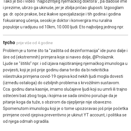
Tako je bio i video "najpozntijeg njemačkog doktora", pa dadoše ime
i prezime, ubrzo ga ukinuše, jer je zbilja pričao gluposti. Izgooglam
ga: dr. opće prakse, bez ikakve specijalizacije i tih godina i godina
fokusiranog učenja, seoski je doktor i konvergira mu ruralna
populcije u radijusu od 10km, 10.000 ljudi. Eto najboljeg jednog npr.
tycho
prije više od 4 godine
Problem je u tome što ta "zaštita od dezinformacija" ide puno dalje i
šire od (ekstremnih) primjera koje si naveo dolje, @Prolaznik.
Ljude se "štitilo" npr. i od izjava najcitiranijeg njemačkog imunologa u
povijesti, koji je još prije godinu dana tvrdio da bi nekritička
višestruka primjena covid-19 cjepiva kod nekih ljudi mogla dovesti
(između ostaloga) do ozbiljnih problema s krvožilnim sustavom.
Cca. godinu dana kasnije, imamo slučajeve ljudi koji su umrli ili trajno
oštećeni baš zbog toga, i kojima se sada cinično poručuje da je
pitanje koga da tuže, s obzirom da cijepljenje nije obavezno.
Spomenutom imunologu koji je o tome upozoravao još prije početka
primjene covid cjepiva preventivno je ukinut YT account, i politika se
od njega odmah ogradila.