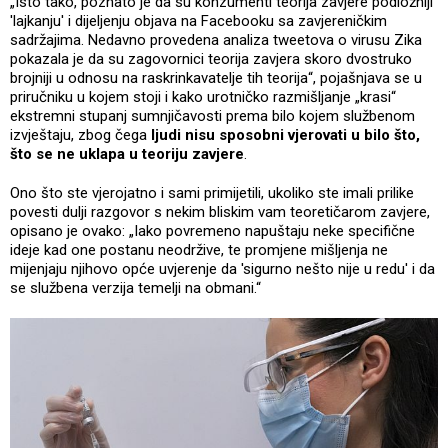
„Isto tako, poznato je da su konzumenti teorija zavjere podložniji
'lajkanju' i dijeljenju objava na Facebooku sa zavjereničkim
sadržajima. Nedavno provedena analiza tweetova o virusu Zika
pokazala je da su zagovornici teorija zavjera skoro dvostruko
brojniji u odnosu na raskrinkavatelje tih teorija“, pojašnjava se u
priručniku u kojem stoji i kako urotničko razmišljanje „krasi“
ekstremni stupanj sumnjičavosti prema bilo kojem službenom
izvještaju, zbog čega
ljudi nisu sposobni vjerovati u bilo što,
što se ne uklapa u teoriju zavjere
.
Ono što ste vjerojatno i sami primijetili, ukoliko ste imali prilike
povesti dulji razgovor s nekim bliskim vam teoretičarom zavjere,
opisano je ovako: „Iako povremeno napuštaju neke specifične
ideje kad one postanu neodržive, te promjene mišljenja ne
mijenjaju njihovo opće uvjerenje da 'sigurno nešto nije u redu' i da
se službena verzija temelji na obmani.“