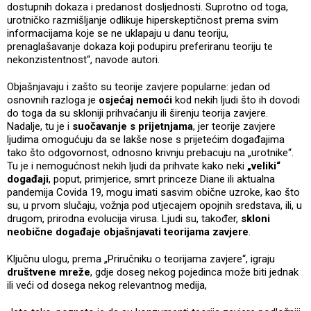
dostupnih dokaza i predanost dosljednosti. Suprotno od toga,
urotničko razmišljanje odlikuje hiperskeptičnost prema svim
informacijama koje se ne uklapaju u danu teoriju,
prenaglašavanje dokaza koji podupiru preferiranu teoriju te
nekonzistentnost“, navode autori.
Objašnjavaju i zašto su teorije zavjere popularne: jedan od
osnovnih razloga je
osjećaj nemoći
kod nekih ljudi što ih dovodi
do toga da su skloniji prihvaćanju ili širenju teorija zavjere.
Nadalje, tu je i
suočavanje s prijetnjama
, jer teorije zavjere
ljudima omogućuju da se lakše nose s prijetećim događajima
tako što odgovornost, odnosno krivnju prebacuju na „urotnike“.
Tu je i nemogućnost nekih ljudi da prihvate kako neki
„veliki“
događaji
, poput, primjerice, smrt princeze Diane ili aktualna
pandemija Covida 19, mogu imati sasvim obične uzroke, kao što
su, u prvom slučaju, vožnja pod utjecajem opojnih sredstava, ili, u
drugom, prirodna evolucija virusa. Ljudi su, također,
skloni
neobične događaje objašnjavati teorijama zavjere
.
Ključnu ulogu, prema „Priručniku o teorijama zavjere“, igraju
društvene mreže
, gdje doseg nekog pojedinca može biti jednak
ili veći od dosega nekog relevantnog medija,