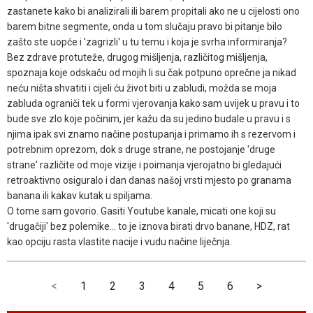
zastanete kako bi analizirali ili barem propitali ako ne u cijelosti ono
barem bitne segmente, onda u tom slučaju pravo bi pitanje bilo
zašto ste uopće i 'zagrizli' u tu temu i koja je svrha informiranja?
Bez zdrave protuteže, drugog mišljenja, različitog mišljenja,
spoznaja koje odskaču od mojih li su čak potpuno oprečne ja nikad
neću ništa shvatiti i cijeli ću život biti u zabludi, možda se moja
zabluda ograniči tek u formi vjerovanja kako sam uvijek u pravu i to
bude sve zlo koje počinim, jer kažu da su jedino budale u pravu i s
njima ipak svi znamo načine postupanja i primamo ih s rezervom i
potrebnim oprezom, dok s druge strane, ne postojanje 'druge
strane' različite od moje vizije i poimanja vjerojatno bi gledajući
retroaktivno osiguralo i dan danas našoj vrsti mjesto po granama
banana ili kakav kutak u spiljama.
O tome sam govorio. Gasiti Youtube kanale, micati one koji su
'drugačiji' bez polemike... to je iznova birati drvo banane, HDZ, rat
kao opciju rasta vlastite nacije i vudu načine liječnja.
<
1
2
3
4
5
6
>